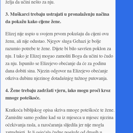
želja da učini nešto za nju.
3. Muškarci trebaju ustrajati u pronalaženju načina
da pokažu kako cijene žene.
Elizej nije uspio u svojem prvom pokušaju da cijeni ovu
ženu, ali nije odustao. Njegov sluga Gehazi je bolje
razumio potrebe te žene. Dijete bi bilo savršen poklon za
nju. I tako je Elizej mogao zamoliti Boga da učini to čudo
za nju. Ispunilo se Elizejevo obećanje da će za godinu
dana dobiti sina. Njezin odgovor na Elizejevo obećanje
otkriva dubinu njezinog dotadašnjeg tužnog putovanja.
4.
Žene trebaju zadržati vjeru, iako mogu proći kroz
mnoge poteškoće.
Kratkoća biblijskog opisa skriva mnoge poteškoće te žene.
Zamislite samo godine kad su iz mjeseca u mjesec njezina
očekivanja rasla, a razočaranja slijedila jer nije mogla
zatrudnjeti. Je li osjećala čudne poglede od drugih u