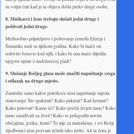
su voljni čuti kad je ta objava došla preko druge osobe.
8.
Muškarci i žene trebaju slušati jedni druge i
poštivati ​​jedni druge.
Međusobno prijateljstvo i poštovanje između Elizeja i
Šunamke rasli su tijekom godina. Kako bi inače on
redovito boravio kod njih, i kako bi ona inače slijedila
njegove upute o nadolazećoj gladi?
9.
Slušanje Božjeg glasa može značiti napuštanje svega
i odlazak na drugo mjesto.
Zamislite samo kakve poteškoće nosi napuštanje mjesta
stanovanja! Što spakirati? Kako pakirati? Kad krenuti?
Kako putovati? Kamo ići? Kako početi živjeti tamo? Kako
tamo zarađivati za život? Kako se prilagoditi novim
običajima, jeziku, hrani? To nije za malodušne, i svi Božji
sljedbenici nisu pozvani učiniti tako nešto. Ali ta žena je