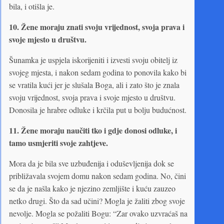
bila, i otišla je.
10.
Žene moraju znati svoju vrijednost, svoja prava i
svoje mjesto u društvu.
Šunamka je uspjela iskorijeniti i izvesti svoju obitelj iz
svojeg mjesta, i nakon sedam godina to ponovila kako bi
se vratila kući jer je slušala Boga, ali i zato što je znala
svoju vrijednost, svoja prava i svoje mjesto u društvu.
Donosila je hrabre odluke i krčila put u bolju budućnost.
11.
Žene moraju naučiti tko i gdje donosi odluke, i
tamo usmjeriti svoje zahtjeve.
Mora da je bila sve uzbuđenija i oduševljenija dok se
približavala svojem domu nakon sedam godina. No, čini
se da je našla kako je njezino zemljište i kuću zauzeo
netko drugi. Što da sad učini? Mogla je žaliti zbog svoje
nevolje. Mogla se požaliti Bogu: “Zar ovako uzvraćaš na