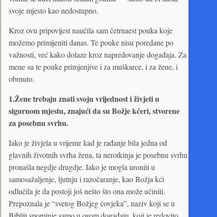
svoje mjesto kao nedostupno.
Kroz ovu pripovijest naučila sam četrnaest pouka koje
možemo primijeniti danas. Te pouke nisu poredane po
važnosti, već kako dolaze kroz napredovanje događaja. Za
mene su te pouke primjenjive i za muškarce, i za žene, i
obrnuto.
1.
Žene trebaju znati svoju vrijednost i živjeti u
sigurnom mjestu, znajući da su Božje kćeri, stvorene
za posebnu svrhu.
Iako je živjela u vrijeme kad je rađanje bila jedna od
glavnih životnih svrha žena, ta nerotkinja je posebnu svrhu
pronašla negdje drugdje. Iako je mogla uroniti u
samosažaljenje, ljutnju i razočaranje, kao Božja kći
odlučila je da postoji još nešto što ona može učiniti.
Prepoznala je “svetog Božjeg čovjeka”, naziv koji se u
Bibliji spominje samo u ovom događaju, koji je redovito