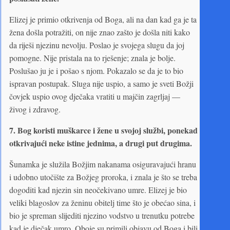
Elizej je primio otkrivenja od Boga, ali na dan kad ga je ta
žena došla potražiti, on nije znao zašto je došla niti kako
da riješi njezinu nevolju. Poslao je svojega slugu da joj
pomogne. Nije pristala na to rješenje; znala je bolje.
Poslušao ju je i pošao s njom. Pokazalo se da je to bio
ispravan postupak. Sluga nije uspio, a samo je sveti Božji
čovjek uspio ovog dječaka vratiti u majčin zagrljaj —
živog i zdravog.
7.
Bog koristi muškarce i žene u svojoj službi, ponekad
otkrivajući neke istine jednima, a drugi put drugima.
Šunamka je služila Božjim nakanama osiguravajući hranu
i udobno utočište za Božjeg proroka, i znala je što se treba
dogoditi kad njezin sin neočekivano umre. Elizej je bio
veliki blagoslov za ženinu obitelj time što je obećao sina, i
bio je spreman slijediti njezino vodstvo u trenutku potrebe
kad je dječak umro. Oboje su primili objavu od Boga i bili