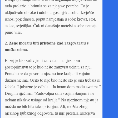
tuda prolazio, i brinula se za njegove potrebe. To je
uključivalo obroke i udobnu gostinjsku sobu. Izvješće
iznosi pojedinosti, poput namještaja u sobi: krevet, stol,
stolac, svjetiljka. Čak ni današnje motelske sobe nemaju
puno više.
2.
Žene moraju biti pristojne kad razgovaraju s
muškarcima.
Elizej je bio zadivljen i zahvalan na njezinom
gostoprimstvu te je htio nešto zauzvrat učiniti za nju.
Ponudio se da govori u njezino ime kralju ili vojnim
dužnosnicima. Očito to nije bilo nešto što je ona trebala ili
željela. Ljubazno je odbila: “Ja imam dom među svojima.”
Drugim riječima: “Zadovoljna sam svojim stanjem i ne
trebam nikakve usluge od kralja.” Na njezinom mjestu ja
možda ne bih bila tako pristojna. Ali, možda zbog
njezinog ljubaznog odgovora, tu nije prestala Elizejeva