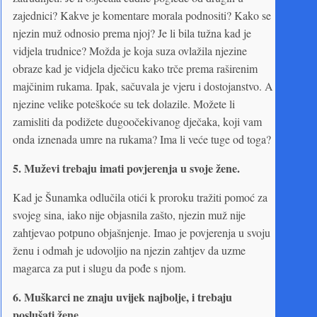
zajednici? Kakve je komentare morala podnositi? Kako se
njezin muž odnosio prema njoj? Je li bila tužna kad je
vidjela trudnice? Možda je koja suza ovlažila njezine
obraze kad je vidjela dječicu kako trče prema raširenim
majčinim rukama. Ipak, sačuvala je vjeru i dostojanstvo. A
njezine velike poteškoće su tek dolazile. Možete li
zamisliti da podižete dugoočekivanog dječaka, koji vam
onda iznenada umre na rukama? Ima li veće tuge od toga?
5.
Muževi trebaju imati povjerenja u svoje žene.
Kad je Šunamka odlučila otići k proroku tražiti pomoć za
svojeg sina, iako nije objasnila zašto, njezin muž nije
zahtjevao potpuno objašnjenje. Imao je povjerenja u svoju
ženu i odmah je udovoljio na njezin zahtjev da uzme
magarca za put i slugu da pođe s njom.
6. Muškarci ne znaju uvijek najbolje, i trebaju
poslušati žene.