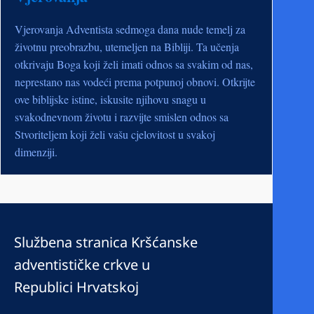
Vjerovanja Adventista sedmoga dana nude temelj za
životnu preobrazbu, utemeljen na Bibliji. Ta učenja
otkrivaju Boga koji želi imati odnos sa svakim od nas,
neprestano nas vodeći prema potpunoj obnovi. Otkrijte
ove biblijske istine, iskusite njihovu snagu u
svakodnevnom životu i razvijte smislen odnos sa
Stvoriteljem koji želi vašu cjelovitost u svakoj
dimenziji.
Službena stranica Kršćanske
adventističke crkve u
Republici Hrvatskoj