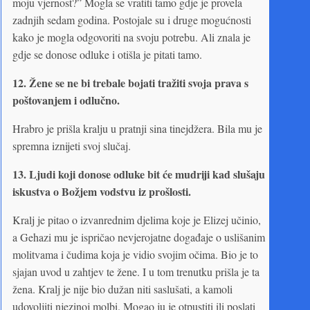
moju vjernost?” Mogla se vratiti tamo gdje je provela
zadnjih sedam godina. Postojale su i druge mogućnosti
kako je mogla odgovoriti na svoju potrebu. Ali znala je
gdje se donose odluke i otišla je pitati tamo.
12.
Žene se ne bi trebale bojati tražiti svoja prava s
poštovanjem i odlučno.
Hrabro je prišla kralju u pratnji sina tinejdžera. Bila mu je
spremna iznijeti svoj slučaj.
13.
Ljudi koji donose odluke bit će mudriji kad slušaju
iskustva o Božjem vodstvu iz prošlosti.
Kralj je pitao o izvanrednim djelima koje je Elizej učinio,
a Gehazi mu je ispričao nevjerojatne događaje o uslišanim
molitvama i čudima koja je vidio svojim očima. Bio je to
sjajan uvod u zahtjev te žene. I u tom trenutku prišla je ta
žena. Kralj je nije bio dužan niti saslušati, a kamoli
udovoljiti njezinoj molbi. Mogao ju je otpustiti ili poslati