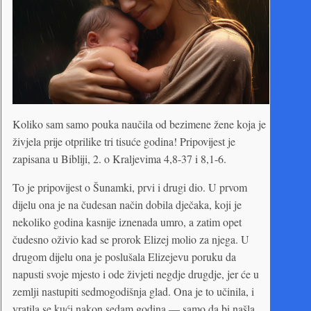
Koliko sam samo pouka naučila od bezimene žene koja je
živjela prije otprilike tri tisuće godina! Pripovijest je
zapisana u Bibliji, 2. o Kraljevima 4,8-37 i 8,1-6.
To je pripovijest o Šunamki, prvi i drugi dio. U prvom
dijelu ona je na čudesan način dobila dječaka, koji je
nekoliko godina kasnije iznenada umro, a zatim opet
čudesno oživio kad se prorok Elizej molio za njega. U
drugom dijelu ona je poslušala Elizejevu poruku da
napusti svoje mjesto i ode živjeti negdje drugdje, jer će u
zemlji nastupiti sedmogodišnja glad. Ona je to učinila, i
vratila se kući nakon sedam godina — samo da bi našla