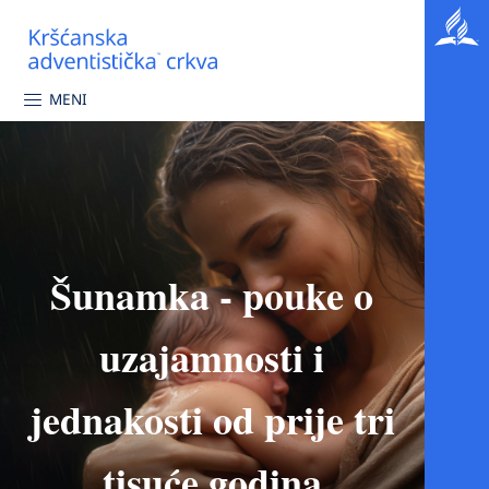
MENI
Šunamka - pouke o
uzajamnosti i
jednakosti od prije tri
tisuće godina