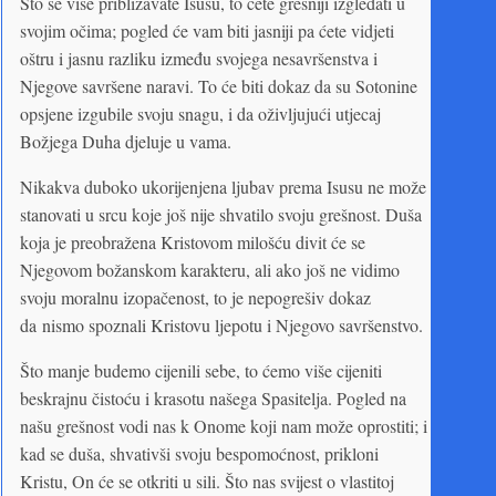
Što se više približavate Isusu, to ćete grešniji izgledati u
svojim očima; pogled će vam biti jasniji pa ćete vidjeti
oštru i jasnu razliku između svojega nesavršenstva i
Njegove savršene naravi. To će biti dokaz da su Sotonine
opsjene izgubile svoju snagu, i da oživljujući utjecaj
Božjega Duha djeluje u vama.
Nikakva duboko ukorijenjena ljubav prema Isusu ne može
stanovati u srcu koje još nije shvatilo svoju grešnost. Duša
koja je preobražena Kristovom milošću divit će se
Njegovom božanskom karakteru, ali ako još ne vidimo
svoju moralnu izopačenost, to je nepogrešiv dokaz
da nismo spoznali Kristovu ljepotu i Njegovo savršenstvo.
Što manje budemo cijenili sebe, to ćemo više cijeniti
beskrajnu čistoću i krasotu našega Spasitelja. Pogled na
našu grešnost vodi nas k Onome koji nam može oprostiti; i
kad se duša, shvativši svoju bespomoćnost, prikloni
Kristu, On će se otkriti u sili. Što nas svijest o vlastitoj