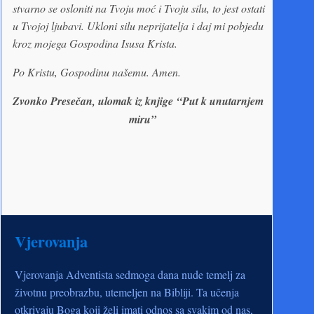
stvarno se osloniti na Tvoju moć i Tvoju silu, to jest ostati
u Tvojoj ljubavi. Ukloni silu neprijatelja i daj mi pobjedu
kroz mojega Gospodina Isusa Krista.
Po Kristu, Gospodinu našemu. Amen.
Zvonko Presečan, ulomak iz knjige
“Put k unutarnjem
miru”
Vjerovanja
Vjerovanja Adventista sedmoga dana nude temelj za
životnu preobrazbu, utemeljen na Bibliji. Ta učenja
otkrivaju Boga koji želi imati odnos sa svakim od nas,