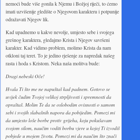
nemoći bude više gonila k Njemu i Božjoj riječi, to ćemo
imati uzvišenije gledište o Njegovom karakteru i potpunije
odražavati Njegov lik.
Kad upadnemo u kakve nevolje, umjesto sebe i svojega
grešnog karaktera, gledajmo Krista i Njegov savršeni
karakter. Kad vidimo problem, molimo Krista da nam
otkloni taj teret. To je jedino rješenje za napredak našeg
rasta i hoda s Kristom. Neka naša molitva bude:
Dragi nebeski Oče!
Hvala Ti što me ne napuštaš kad padnem. Gotovo se
uvijek čudim Tvojoj velikoj strpljivosti i spremnosti da
opraštaš. Molim Te da se oslobodim ovisnosti o samom
sebi i svojih slabašnih napora da pobijedim. Pomozi mi
da umjesto loše borbe protiv grijeha, koju pokušavam
svojom silom, naučim voditi borbu vjere u kojoj Ti izvodiš
pobjede u mojem životu. Pomozi mi da naučim što znači