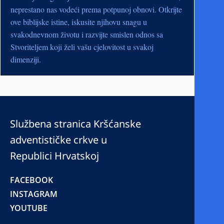
neprestano nas vodeći prema potpunoj obnovi. Otkrijte
ove biblijske istine, iskusite njihovu snagu u
svakodnevnom životu i razvijte smislen odnos sa
Stvoriteljem koji želi vašu cjelovitost u svakoj
dimenziji.
Službena stranica Kršćanske
adventističke crkve u
Republici Hrvatskoj
FACEBOOK
INSTAGRAM
YOUTUBE