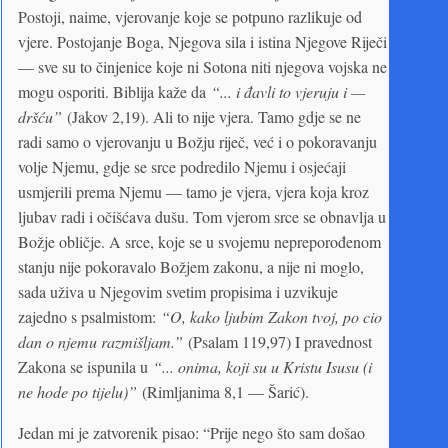
Postoji, naime, vjerovanje koje se potpuno razlikuje od
vjere. Postojanje Boga, Njegova sila i istina Njegove Riječi
— sve su to činjenice koje ni Sotona niti njegova vojska ne
mogu osporiti. Biblija kaže da
“... i đavli to vjeruju i —
dršću”
(Jakov 2,19). Ali to nije vjera. Tamo gdje se ne
radi samo o vjerovanju u Božju riječ, već i o pokoravanju
volje Njemu, gdje se srce podredilo Njemu i osjećaji
usmjerili prema Njemu — tamo je vjera, vjera koja kroz
ljubav radi i očišćava dušu. Tom vjerom srce se obnavlja u
Božje obličje. A srce, koje se u svojemu nepreporođenom
stanju nije pokoravalo Božjem zakonu, a nije ni moglo,
sada uživa u Njegovim svetim propisima i uzvikuje
zajedno s psalmistom:
“O, kako ljubim Zakon tvoj, po cio
dan o njemu razmišljam.”
(Psalam 119,97) I pravednost
Zakona se ispunila u
“... onima, koji su u Kristu Isusu (i
ne hode po tijelu)”
(Rimljanima 8,1 — Šarić).
Jedan mi je zatvorenik pisao: “Prije nego što sam došao