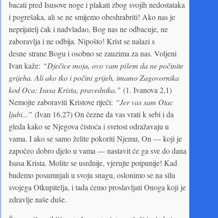
bacati pred Isusove noge i plakati zbog svojih nedostataka
i pogrešaka, ali se ne smijemo obeshrabriti! Ako nas je
neprijatelj čak i nadvladao, Bog nas ne odbacuje, ne
zaboravlja i ne odbija. Nipošto! Krist se nalazi s
desne strane Bogu i osobno se zauzima za nas. Voljeni
Ivan kaže:
“Dječice moja, ovo vam pišem da ne počinite
grijeha. Ali ako tko i počini grijeh, imamo Zagovornika
kod Oca: Isusa Krista, pravednika.”
(1. Ivanova 2,1)
Nemojte zaboraviti Kristove riječi:
“Jer vas sam Otac
ljubi...”
(Ivan 16,27) On čezne da vas vrati k sebi i da
gleda kako se Njegova čistoća i svetost odražavaju u
vama. I ako se samo želite pokoriti Njemu, On — koji je
započeo dobro djelo u vama — nastavit će ga sve do dana
Isusa Krista. Molite se usrdnije, vjerujte potpunije! Kad
budemo posumnjali u svoju snagu, oslonimo se na silu
svojega Otkupitelja, i tada ćemo proslavljati Onoga koji je
zdravlje naše duše.