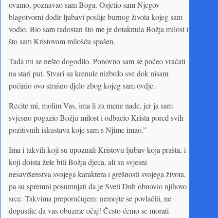
ovamo, poznavao sam Boga. Osjetio sam Njegov
blagotvorni dodir ljubavi poslije burnog života kojeg sam
vodio. Bio sam radostan što me je dotaknula Božja milost i
što sam Kristovom milošću spašen.
Tada mi se nešto dogodilo. Ponovno sam se počeo vraćati
na stari put. Stvari su krenule nizbrdo sve dok nisam
počinio ovo strašno djelo zbog kojeg sam ovdje.
Recite mi, molim Vas, ima li za mene nade, jer ja sam
svjesno pogazio Božju milost i odbacio Krista pored svih
pozitivnih iskustava koje sam s Njime imao.”
Ima i takvih koji su upoznali Kristovu ljubav koja prašta, i
koji doista žele biti Božja djeca, ali su svjesni
nesavršenstva svojega karaktera i grešnosti svojega života,
pa su spremni posumnjati da je Sveti Duh obnovio njihovo
srce. Takvima preporučujem: nemojte se povlačiti, ne
dopustite da vas obuzme očaj! Često ćemo se morati