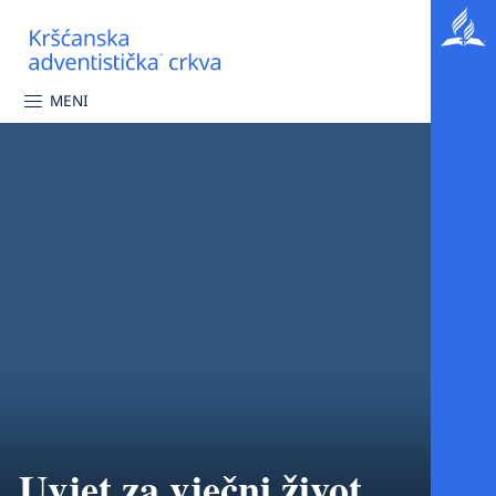
MENI
Uvjet za vječni život