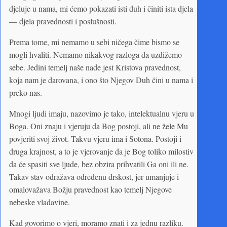
djeluje u nama, mi ćemo pokazati isti duh i činiti ista djela
— djela pravednosti i poslušnosti.
Prema tome, mi nemamo u sebi ničega čime bismo se
mogli hvaliti. Nemamo nikakvog razloga da uzdižemo
sebe. Jedini temelj naše nade jest Kristova pravednost,
koja nam je darovana, i ono što Njegov Duh čini u nama i
preko nas.
Mnogi ljudi imaju, nazovimo je tako, intelektualnu vjeru u
Boga. Oni znaju i vjeruju da Bog postoji, ali ne žele Mu
povjeriti svoj život. Takvu vjeru ima i Sotona. Postoji i
druga krajnost, a to je vjerovanje da je Bog toliko milostiv
da će spasiti sve ljude, bez obzira prihvatili Ga oni ili ne.
Takav stav odražava određenu drskost, jer umanjuje i
omalovažava Božju pravednost kao temelj Njegove
nebeske vladavine.
Kad govorimo o vjeri, moramo znati i za jednu razliku.