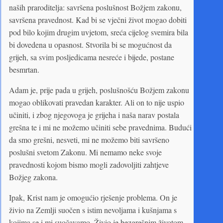
naših praroditelja: savršena poslušnost Božjem zakonu,
savršena pravednost. Kad bi se vječni život mogao dobiti
pod bilo kojim drugim uvjetom, sreća cijelog svemira bila
bi dovedena u opasnost. Stvorila bi se mogućnost da
grijeh, sa svim posljedicama nesreće i bijede, postane
besmrtan.
Adam je, prije pada u grijeh, poslušnošću Božjem zakonu
mogao oblikovati pravedan karakter. Ali on to nije uspio
učiniti, i zbog njegovoga je grijeha i naša narav postala
grešna te i mi ne možemo učiniti sebe pravednima. Budući
da smo grešni, nesveti, mi ne možemo biti savršeno
poslušni svetom Zakonu. Mi nemamo neke svoje
pravednosti kojom bismo mogli zadovoljiti zahtjeve
Božjeg zakona.
Ipak, Krist nam je omogućio rješenje problema. On je
živio na Zemlji suočen s istim nevoljama i kušnjama s
kojima se i mi suočavamo. Živio je bezgrešnim životom.