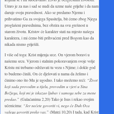
Umro je za nas i sad se nudi da uzme naše grijehe i da nam
daruje svoju pravednost. Ako se predamo Njemu i
prihvatimo Ga za svojega Spasitelja, bit ćemo zbog Njega
proglašeni pravednima, bez obzira na svu grešnost u
starom životu. Kristov će karakter stati na mjesto našega
karaktera, i mi ćemo biti prihvaćeni pred Bogom kao da
nikada nismo griješili.
I više od toga: Krist mijenja srce. On vjerom boravi u
našemu srcu. Vjerom i stalnim pokoravanjem svoje volje
Kristu mi trebamo održavati tu vezu s Njime; i dokle god
to budemo činili, On će djelovati u nama da želimo i
činimo ono što Mu je ugodno. I tako možemo reći:
“Život
koji sada provodim u tijelu, provodim u vjeri u Sina
Božjega, koji mi je iskazao ljubav i samoga sebe za mene
predao.”
(Galaćanima 2,20) Tako je Isus i rekao svojim
učenicima:
“Jer nećete govoriti vi, nego će Duh Oca
vašega govoriti preko vas.”
(Matej 10,20) I tada, kad Krist