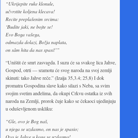
“Ukrijepite ruke klonule,
učvrstite koljena klecava!
Recite preplašenim srcima:
‘Budite jaki, ne bojte se!
Evo Boga vašega,
odmazda dolazi, Božja naplata,
on sâm hita da nas spasi!’”
“Uništit će smrt zasvagda. I suzu će sa svakog lica Jahve,
Gospod, otrti — sramotu će svog naroda na svoj zemlji
skinuti: tako Jahve reče.” (Izaija 35,3.4; 25,8) I dok
promatra Gospodina slave kako silazi s Neba, sa svim
svojim svetim anđelima, da okupi Crkvu ostatka iz svih
naroda na Zemlji, prorok čuje kako se čekaoci ujedinjuju
u oduševljenom uskliku:
“Gle, ovo je Bog naš,
u njega se uzdasmo, on nas je spasio;
Ovo je Jahve u koga se uzdasmo!