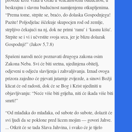
beskrajnu i slavnu budućnost namijenjenu otkupljenima.
“Prema tome, strpite se, braćo, do dolaska Gospodnjega!
Pazite! Poljodjelac iščekuje skupocjen rod od zemlje,
strpljivo čekajući na nj, dok ne primi ‘ranu’ i ‘kasnu kišu’.
Strpite se i vi i učvrstite svoja srca, jer je blizu dolazak
Gospodnji!” (Jakov 5,7.8)
Spašeni narodi neće poznavati drugoga zakona osim
Zakona Neba. Svi će biti sretna, ujedinjena obitelj,
odjeveni u odjeću slavljenja i zahvaljivanja. Iznad ovoga
prizora zajedno će pjevati jutarnje zvijezde, a sinovi Božji
klicat će od radosti, dok će se Bog i Krist ujediniti u
objavljivanju: “Neće više biti grijeha, niti će ikada više biti
smrti!”
“Od mlađaka do mlađaka, od subote do subote, dolazit će
svi ljudi da se poklone pred licem mojim — govori Jahve.
... Otkrit će se tada Slava Jahvina, i svako će je tijelo