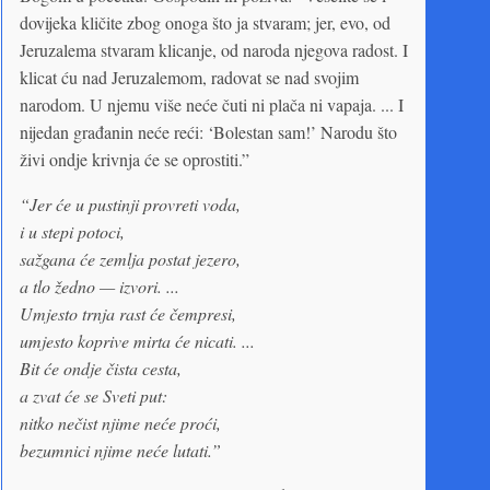
dovijeka kličite zbog onoga što ja stvaram; jer, evo, od
Jeruzalema stvaram klicanje, od naroda njegova radost. I
klicat ću nad Jeruzalemom, radovat se nad svojim
narodom. U njemu više neće čuti ni plača ni vapaja. ... I
nijedan građanin neće reći: ‘Bolestan sam!’ Narodu što
živi ondje krivnja će se oprostiti.”
“Jer će u pustinji provreti voda,
i u stepi potoci,
sažgana će zemlja postat jezero,
a tlo žedno — izvori. ...
Umjesto trnja rast će čempresi,
umjesto koprive mirta će nicati. ...
Bit će ondje čista cesta,
a zvat će se Sveti put:
nitko nečist njime neće proći,
bezumnici njime neće lutati.”