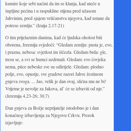
kumire koje sebi načini da im se klanja, kad uteče u
šupljine pećina i u raspukline stijena pred užasom
Jahvinim, pred sjajem veličanstva njegova, kad ustane da
potrese zemlju.” (Izaija 2,17-21)
O tim prijelaznim danima, kad će ljudska oholost biti
oborena, Jeremija svjedoči: “Gledam zemlju: pusta je, evo,
i prazna, nebesa: svjetlost im iščezla. Gledam brda: gle,
tresu se, a svi se humci uzdrmali. Gledam: evo čovjeka
nema, ptice nebeske sve su odletjele. Gledam: plodno
polje, evo, opustje, sve gradove razori Jahve žestinom
gnjeva svoga. ... Jao, velik je dan ovaj, slična mu ne bi!
Vrijeme je nevolje za Jakova, al’ će se izbaviti od nje.”
(Jeremija 4,23-26; 30,7)
Dan gnjeva za Božje neprijatelje istodobno je i dan
konačnog izbavljenja za Njegovu Crkvu. Prorok
izjavljuje: