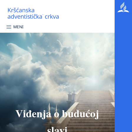
MENI
Viđenja o budućoj
slavi