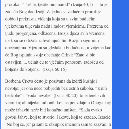
proroka. “Tješite, tješite moj narod” (Izaija 40,1) — tu je
zadaću Bog dao Izaiji. Zajedno sa zadaćom prorok je
dobio i prekrasna viđenja koja su u svim budućim
vjekovima ulijevala nadu i radost vjernicima. Prezrena od
ljudi, progonjena, odbačena, Božja djeca svih vremena
ipak su se održala zahvaljujući tim Božjim sigurnim
obećanjima. Vjerom su gledala u budućnost, u vrijeme kad
će Bog ispuniti svoje obećanje Crkvi: “Zato si bio
ostavljen, ... učinit ću te vječnim ponosom, radošću od
koljena do koljena.” (Izaija 60,15)
Borbena Crkva često je pozivana da izdrži kušnje i
nevolje; jer ona neće pobijediti bez oštrih sukoba. “Kruh
tjeskobe” i “voda nevolje” (Izaija 30,20), to je teret svih
vjernika; ali nijedan od onih koji se pouzdaju u Onoga koji
može izbaviti neće biti konačno uništen. “Sada ovako
govori Jahve, koji te stvorio, Jakove, koji te sazdao, Izraele:
‘Ne boj se, jer ja sam te otkupio; imenom sam te zazvao: ti