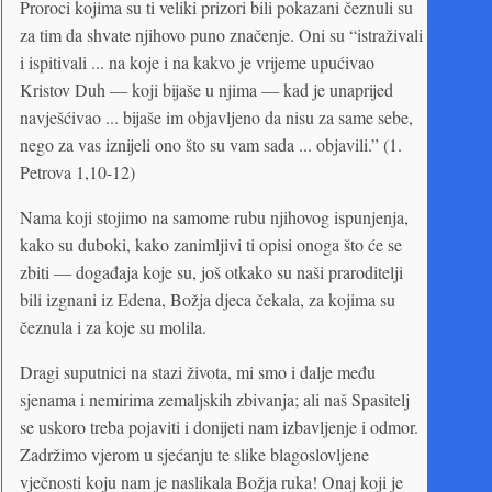
Proroci kojima su ti veliki prizori bili pokazani čeznuli su
za tim da shvate njihovo puno značenje. Oni su “istraživali
i ispitivali ... na koje i na kakvo je vrijeme upućivao
Kristov Duh — koji bijaše u njima — kad je unaprijed
navješćivao ... bijaše im objavljeno da nisu za same sebe,
nego za vas iznijeli ono što su vam sada ... objavili.” (1.
Petrova 1,10-12)
Nama koji stojimo na samome rubu njihovog ispunjenja,
kako su duboki, kako zanimljivi ti opisi onoga što će se
zbiti — događaja koje su, još otkako su naši praroditelji
bili izgnani iz Edena, Božja djeca čekala, za kojima su
čeznula i za koje su molila.
Dragi suputnici na stazi života, mi smo i dalje među
sjenama i nemirima zemaljskih zbivanja; ali naš Spasitelj
se uskoro treba pojaviti i donijeti nam izbavljenje i odmor.
Zadržimo vjerom u sjećanju te slike blagoslovljene
vječnosti koju nam je naslikala Božja ruka! Onaj koji je