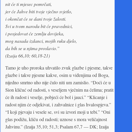
nit će ti mjesec pomrčati,
jer će Jahve biti tvoje vječno svjetlo,
i okončat će se dani tvoje žalosti.
Svi u tvom narodu bit će pravednici,
i posjedovat će zemlju dovijeka,
mog nasada izdanci, mojih ruku djelo,
da bih se u njima proslavio.”
(Izaija 66,10; 60,18-21)
Tamo je uho proroka uhvatilo zvuk glazbe i pjesme, takve
glazbe i takve pjesme kakve, osim u viđenjima od Boga,
nijedno smrtno uho nije čulo niti um zamislio. “Doći će u
Sion kličuć od radosti, s veseljem vječnim na čelima; pratit
će ih radost i veselje, pobjeći će bol i jauci.” “Klicanje i
radost njim će odjekivat, i zahvalnice i glas hvalospjeva.”
“I koji pjevaju i vesele se, svi su izvori moji u tebi.” “Oni
glas podižu, kliču od radosti; uznose s mora veličajnost
Jahvinu.” (Izaija 35,10; 51,3; Psalam 67,7 — DK; Izaija