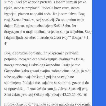
si moj! Kad preko vode prelaziš, s tobom sam; ili preko
rijeke, neće te preplaviti. Pođeš li kroz vatru, nećeš
izgorjeti, plamen te opaliti neće. Jer ja sam Jahve, Bog
tvoj, Svetac Izraelov, tvoj spasitelj. Za otkupninu tvoju
dajem Egipat, mjesto tebe dajem Kuš i Šebu. Jer
dragocjen si u mojim očima, vrijedan si, i ja te ljubim. Stog
i dajem ljude za tebe, i narode za život tvoj.’” (Izaija 43,1-
4)
Bog je spreman oprostiti; On je spreman prihvatiti
potpuno i neograničeno zahvaljujući zaslugama Isusa,
našega raspetog i uskrslog Gospodina. Izaija je čuo
Gospodina kako govori svojim izabranicima: “A ja, ja radi
sebe opačine tvoje brišem, i grijeha se tvojih ne
spominjem. Podsjeti me, zajedno se sporimo, govori ti da
se opravdaš. ... I znat ćeš da sam ja, Jahve, Spasitelj tvoj,
Silni Jakovljev, tvoj Otkupitelj.” (Izaija 43,25.26; 60,16)
Prorok objavljuje: “Sramotu će svog naroda na svoj zemlji