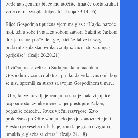
tvrđe na stijenama bit će mu utočište, imat će dosta kruha i
vode će mu svagda dotjecati.” (Izaija 33,14-16)
Riječ Gospodnja upućena vjernima glasi: “Hajde, narode
moj, uđi u sobe i vrata za sobom zatvori. Sakrij se časkom
dok jarost ne prođe. Jer, gle, izići će Jahve iz svog
prebivališta da stanovnike zemljine kazni što se o njeg
ogriješiše.” (Izaija 26,20.21)
U viđenjima o velikom Sudnjem danu, nadahnuti
Gospodnji vjesnici dobili su priliku da vide užas onih koji
se nisu spremili za susret sa svojim Gospodinom u miru.
“Gle, Jahve razvaljuje zemlju, razara je, nakazi joj lice,
raspršuje stanovnike njene, ... jer prestupiše Zakon,
pogaziše odredbu, Savez vječni razvrgoše. Zato
prokletstvo proždire zemlju, okajavaju stanovnici njeni. ...
Prestalo je veselje uz bubnje, zamrla je graja razigrana;
umukla je glazba sa citara.” (Izaija 24,1-8)