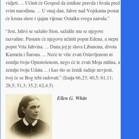
vidjeti. ... Učinit će Gospod da iznikne pravda i hvala pred
svim narodima. ... U onaj dan, Jahve nad Vojskama postat
će kruna slave i sjajan vijenac Ostatku svoga naroda.”
“Jest, Jahvi se sažalio Sion, sažalile mu se njegove
razvaline. Pustaru će njegovu učiniti poput Edena, a stepu
poput Vrta Jahvina. ... Dana joj je slava Libanona, divota
Karmela i Šarona. ... Neće te više zvati Ostavljenom ni
zemlju tvoju Opustošenom, nego će te zvati Moja milina, a
zemlju tvoju Udata ... i kao što se ženik raduje nevjesti,
tvoj će se Bog tebi radovati.” (Izaija 66,23; 40,5; 61,11;
28,5; 51,3; 35,2; 62,4.5)
Ellen G. White