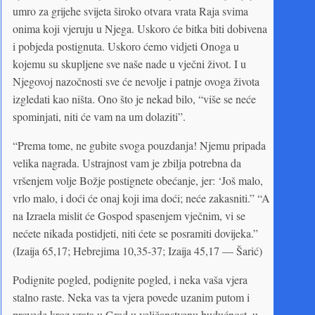
umro za grijehe svijeta široko otvara vrata Raja svima
onima koji vjeruju u Njega. Uskoro će bitka biti dobivena
i pobjeda postignuta. Uskoro ćemo vidjeti Onoga u
kojemu su skupljene sve naše nade u vječni život. I u
Njegovoj nazočnosti sve će nevolje i patnje ovoga života
izgledati kao ništa. Ono što je nekad bilo, “više se neće
spominjati, niti će vam na um dolaziti”.
“Prema tome, ne gubite svoga pouzdanja! Njemu pripada
velika nagrada. Ustrajnost vam je zbilja potrebna da
vršenjem volje Božje postignete obećanje, jer: ‘Još malo,
vrlo malo, i doći će onaj koji ima doći; neće zakasniti.” “A
na Izraela mislit će Gospod spasenjem vječnim, vi se
nećete nikada postidjeti, niti ćete se posramiti dovijeka.”
(Izaija 65,17; Hebrejima 10,35-37; Izaija 45,17 — Šarić)
Podignite pogled, podignite pogled, i neka vaša vjera
stalno raste. Neka vas ta vjera povede uzanim putom i
provede kroz vrata u Grad u veličanstvenu budućnost, u