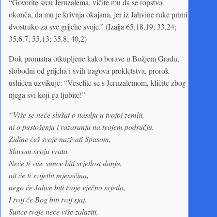
“Govorite srcu Jeruzalema, vičite mu da se ropstvo
okonča, da mu je krivnja okajana, jer iz Jahvine ruke primi
dvostruko za sve grijehe svoje.” (Izaija 65,18.19; 33,24;
35,6.7; 55,13; 35,8; 40,2)
Dok promatra otkupljene kako borave u Božjem Gradu,
slobodni od grijeha i svih tragova prokletstva, prorok
ushićen uzvikuje: “Veselite se s Jeruzalemom, kličite zbog
njega svi koji ga ljubite!”
“Više se neće slušat o nasilju u tvojoj zemlji,
ni o pustošenju i razaranju na tvojem području.
Zidine ćeš svoje nazivati Spasom,
Slavom svoja vrata.
Neće ti više sunce biti svjetlost danju,
nit će ti svijetlit mjesečina,
nego će Jahve biti tvoje vječno svjetlo,
I tvoj će Bog biti tvoj sjaj.
Sunce tvoje neće više zalaziti,