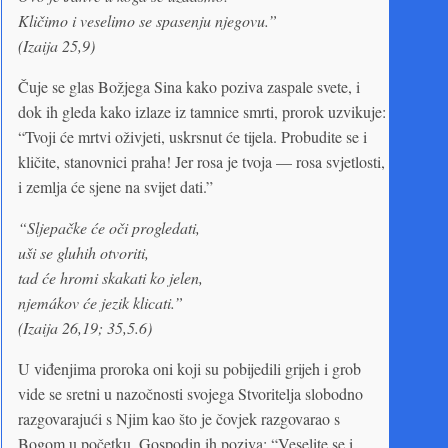
Kličimo i veselimo se spasenju njegovu.”
(Izaija 25,9)
Čuje se glas Božjega Sina kako poziva zaspale svete, i
dok ih gleda kako izlaze iz tamnice smrti, prorok uzvikuje:
“Tvoji će mrtvi oživjeti, uskrsnut će tijela. Probudite se i
kličite, stanovnici praha! Jer rosa je tvoja — rosa svjetlosti,
i zemlja će sjene na svijet dati.”
“Sljepačke će oči progledati,
uši se gluhih otvoriti,
tad će hromi skakati ko jelen,
njemákov će jezik klicati.”
(Izaija 26,19; 35,5.6)
U viđenjima proroka oni koji su pobijedili grijeh i grob
vide se sretni u nazočnosti svojega Stvoritelja slobodno
razgovarajući s Njim kao što je čovjek razgovarao s
Bogom u početku. Gospodin ih poziva: “Veselite se i