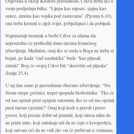
Odjevena u oklop Kristove pravednosti, Crkva treba ući u
svoju posljednju bitku. “Lijepa kao mjesec, sjajna kao
sunce, strašna kao vojska pod zastavama” (Pjesma 6,10),
ona treba krenuti u cijeli svijet, pobjeđujući i da pobijedi.
Najmračniji trenutak u borbi Crkve sa silama zla
neposredno će prethoditi danu njezina konačnog
izbavljenja. Međutim, onaj tko se uzda u Boga ne treba se
bojati, jer kada “ćud nasilnička” bude “kao pljusak
zimski” Bog će svojoj Crkvi biti “skrovište od pljuska”
(Izaija 25,4).
U taj dan samo je pravednima obećano izbavljenje. “Na
Sionu strepe grešnici, trepet spopada bezbožnika: ‘Tko će
od nas opstati pred ognjem zatornim, tko će od nas opstati
pred žarom vječnim?’ Onaj koji hodi u pravdi i pravo
govori, koji prezire dobit od prinude, koji otresa ruku da
ne primi mito, koji zatiskuje uši da ne čuje o krvoproliću,
koji zatvara oči da ne vidi zlo: on će prebivati u visinama,