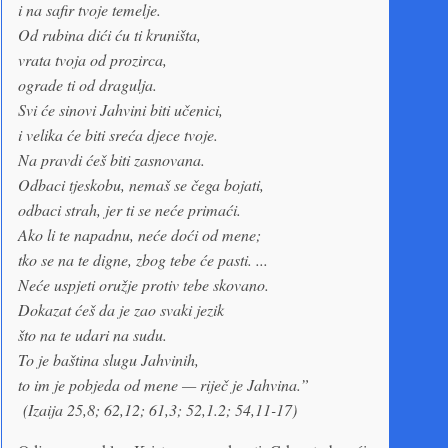
i na safir tvoje temelje.
Od rubina dići ću ti kruništa,
vrata tvoja od prozirca,
ograde ti od dragulja.
Svi će sinovi Jahvini biti učenici,
i velika će biti sreća djece tvoje.
Na pravdi ćeš biti zasnovana.
Odbaci tjeskobu, nemaš se čega bojati,
odbaci strah, jer ti se neće primaći.
Ako li te napadnu, neće doći od mene;
tko se na te digne, zbog tebe će pasti. ...
Neće uspjeti oružje protiv tebe skovano.
Dokazat ćeš da je zao svaki jezik
što na te udari na sudu.
To je baština slugu Jahvinih,
to im je pobjeda od mene — riječ je Jahvina.”
(Izaija 25,8; 62,12; 61,3; 52,1.2; 54,11-17)