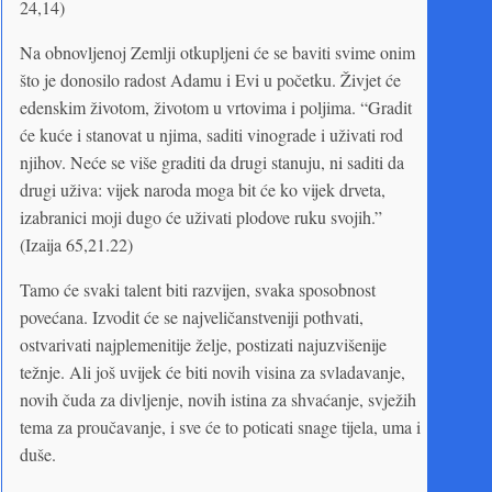
24,14)
Na obnovljenoj Zemlji otkupljeni će se baviti svime onim
što je donosilo radost Adamu i Evi u početku. Živjet će
edenskim životom, životom u vrtovima i poljima. “Gradit
će kuće i stanovat u njima, saditi vinograde i uživati rod
njihov. Neće se više graditi da drugi stanuju, ni saditi da
drugi uživa: vijek naroda moga bit će ko vijek drveta,
izabranici moji dugo će uživati plodove ruku svojih.”
(Izaija 65,21.22)
Tamo će svaki talent biti razvijen, svaka sposobnost
povećana. Izvodit će se najveličanstveniji pothvati,
ostvarivati najplemenitije želje, postizati najuzvišenije
težnje. Ali još uvijek će biti novih visina za svladavanje,
novih čuda za divljenje, novih istina za shvaćanje, svježih
tema za proučavanje, i sve će to poticati snage tijela, uma i
duše.