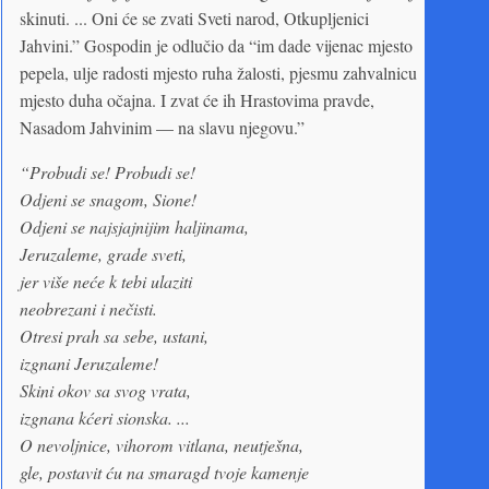
skinuti. ... Oni će se zvati Sveti narod, Otkupljenici
Jahvini.” Gospodin je odlučio da “im dade vijenac mjesto
pepela, ulje radosti mjesto ruha žalosti, pjesmu zahvalnicu
mjesto duha očajna. I zvat će ih Hrastovima pravde,
Nasadom Jahvinim — na slavu njegovu.”
“Probudi se! Probudi se!
Odjeni se snagom, Sione!
Odjeni se najsjajnijim haljinama,
Jeruzaleme, grade sveti,
jer više neće k tebi ulaziti
neobrezani i nečisti.
Otresi prah sa sebe, ustani,
izgnani Jeruzaleme!
Skini okov sa svog vrata,
izgnana kćeri sionska. ...
O nevoljnice, vihorom vitlana, neutješna,
gle, postavit ću na smaragd tvoje kamenje