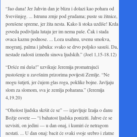
“Jao dana! Jer Jahvin dan je blizu i dolazi kao pohara od
Svevišnjeg. ... Istrunu zrnje pod grudama; puste su žitnice,
porušene spreme, jer žita nesta. Kako li stoka uzdiše! Krda
goveda podivljala lutaju jer im nema paše. Čak i stada
ovaca kaznu podnose. ... Loza usahnu, uvenu smokva,
mogranj, palma i jabuka: svako se drvo poljsko sasuši. Da,
nestade radosti između sinova ljudskih.” (Joel 1,15-18.12)
“Dršće mi duša!” uzvikuje Jeremija promatrajući
pustošenje u završnim prizorima povijesti Zemlje. “Ne
mogu šutjeti, jer čujem glas roga, poklike bojne. Javljaju
slom za slomom, sva je zemlja poharana.” (Jeremija
4,19.20)
“Oholost ljudska skršit će se” — izjavljuje Izaija o danu
Božje osvete — “i bahatost ljudska poniziti. Jahve će se
uzvisiti, on jedini — u dan onaj, i kumiri će netragom
nestati. ... U dan onaj: bacit će svaki svoje srebro i zlatne