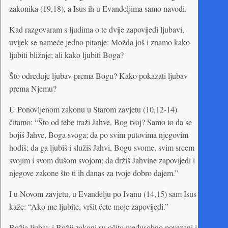
zakonika (19,18), a Isus ih u Evanđeljima samo navodi.
Kad razgovaram s ljudima o te dvije zapovijedi ljubavi,
uvijek se nameće jedno pitanje: Možda još i znamo kako
ljubiti bližnje; ali kako ljubiti Boga?
Što određuje ljubav prema Bogu? Kako pokazati ljubav
prema Njemu?
U Ponovljenom zakonu u Starom zavjetu (10,12-14)
čitamo: “Što od tebe traži Jahve, Bog tvoj? Samo to da se
bojiš Jahve, Boga svoga; da po svim putovima njegovim
hodiš; da ga ljubiš i služiš Jahvi, Bogu svome, svim srcem
svojim i svom dušom svojom; da držiš Jahvine zapovijedi i
njegove zakone što ti ih danas za tvoje dobro dajem.”
I u Novom zavjetu, u Evanđelju po Ivanu (14,15) sam Isus
kaže: “Ako me ljubite, vršit ćete moje zapovijedi.”
Božja ljubav i Božji zakoni su očito međusobno povezani i