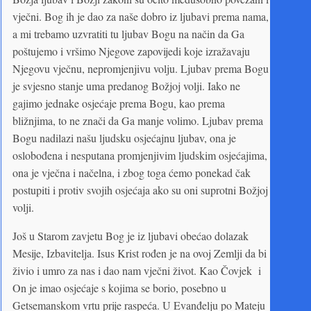
vječni. Bog ih je dao za naše dobro iz ljubavi prema nama,
a mi trebamo uzvratiti tu ljubav Bogu na način da Ga
poštujemo i vršimo Njegove zapovijedi koje izražavaju
Njegovu vječnu, nepromjenjivu volju. Ljubav prema Bogu
je svjesno stanje uma predanog Božjoj volji. Iako ne
gajimo jednake osjećaje prema Bogu, kao prema
bližnjima, to ne znači da Ga manje volimo. Ljubav prema
Bogu nadilazi našu ljudsku osjećajnu ljubav, ona je
oslobođena i nesputana promjenjivim ljudskim osjećajima,
ona je vječna i načelna, i zbog toga ćemo ponekad čak
postupiti i protiv svojih osjećaja ako su oni suprotni Božjoj
volji.
Još u Starom zavjetu Bog je iz ljubavi obećao dolazak
Mesije, Izbavitelja. Isus Krist rođen je na ovoj Zemlji da bi
živio i umro za nas i dao nam vječni život. Kao Čovjek i
On je imao osjećaje s kojima se borio, posebno u
Getsemanskom vrtu prije raspeća. U Evanđelju po Mateju