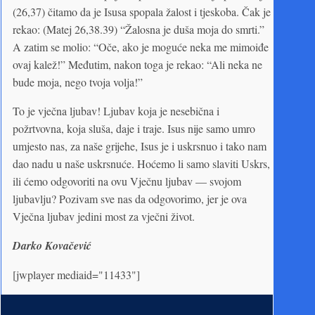
(26,37) čitamo da je Isusa spopala žalost i tjeskoba. Čak je
rekao: (Matej 26,38.39) “Žalosna je duša moja do smrti.”
A zatim se molio: “Oče, ako je moguće neka me mimoiđe
ovaj kalež!” Međutim, nakon toga je rekao: “Ali neka ne
bude moja, nego tvoja volja!”
To je vječna ljubav! Ljubav koja je nesebična i
požrtvovna, koja sluša, daje i traje. Isus nije samo umro
umjesto nas, za naše grijehe, Isus je i uskrsnuo i tako nam
dao nadu u naše uskrsnuće. Hoćemo li samo slaviti Uskrs,
ili ćemo odgovoriti na ovu Vječnu ljubav — svojom
ljubavlju? Pozivam sve nas da odgovorimo, jer je ova
Vječna ljubav jedini most za vječni život.
Darko Kovačević
[jwplayer mediaid="11433"]