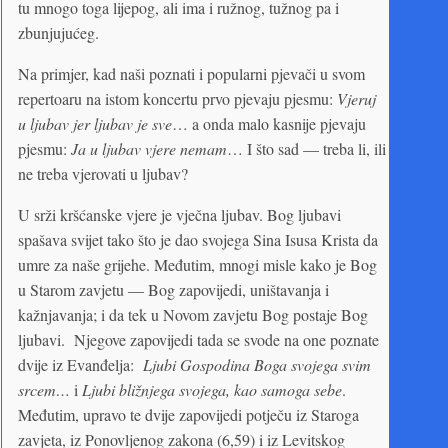
tu mnogo toga lijepog, ali ima i ružnog, tužnog pa i
zbunjujućeg.
Na primjer, kad naši poznati i popularni pjevači u svom
repertoaru na istom koncertu prvo pjevaju pjesmu:
Vjeruj
u ljubav jer ljubav je sve
… a onda malo kasnije pjevaju
pjesmu:
Ja u ljubav vjere nemam
… I što sad — treba li, ili
ne treba vjerovati u ljubav?
U srži kršćanske vjere je vječna ljubav. Bog ljubavi
spašava svijet tako što je dao svojega Sina Isusa Krista da
umre za naše grijehe. Međutim, mnogi misle kako je Bog
u Starom zavjetu — Bog zapovijedi, uništavanja i
kažnjavanja; i da tek u Novom zavjetu Bog postaje Bog
ljubavi. Njegove zapovijedi tada se svode na one poznate
dvije iz Evanđelja:
Ljubi Gospodina Boga svojega svim
srcem…
i
Ljubi bližnjega svojega, kao samoga sebe
.
Međutim, upravo te dvije zapovijedi potječu iz Staroga
zavjeta, iz Ponovljenog zakona (6,59) i iz Levitskog