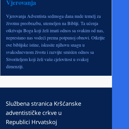
Vjerovanja
Vjerovanja Adventista sedmoga dana nude temelj za
životnu preobrazbu, utemeljen na Bibliji. Ta učenja
otkrivaju Boga koji želi imati odnos sa svakim od nas,
neprestano nas vodeći prema potpunoj obnovi. Otkrijte
ove biblijske istine, iskusite njihovu snagu u
svakodnevnom životu i razvijte smislen odnos sa
Stvoriteljem koji želi vašu cjelovitost u svakoj
dimenziji.
Službena stranica Kršćanske
adventističke crkve u
Republici Hrvatskoj