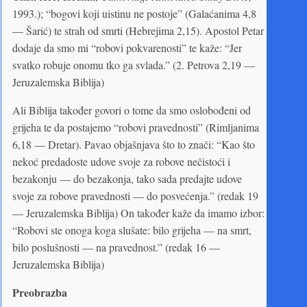
1993.); “bogovi koji uistinu ne postoje” (Galaćanima 4,8
— Šarić) te strah od smrti (Hebrejima 2,15). Apostol Petar
dodaje da smo mi “robovi pokvarenosti” te kaže: “Jer
svatko robuje onomu tko ga svlada.” (2. Petrova 2,19 —
Jeruzalemska Biblija)
Ali Biblija također govori o tome da smo oslobođeni od
grijeha te da postajemo “robovi pravednosti” (Rimljanima
6,18 — Dretar). Pavao objašnjava što to znači: “Kao što
nekoć predadoste udove svoje za robove nečistoći i
bezakonju — do bezakonja, tako sada predajte udove
svoje za robove pravednosti — do posvećenja.” (redak 19
— Jeruzalemska Biblija) On također kaže da imamo izbor:
“Robovi ste onoga koga slušate: bilo grijeha — na smrt,
bilo poslušnosti — na pravednost.” (redak 16 —
Jeruzalemska Biblija)
Preobrazba