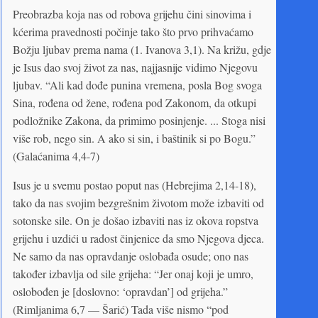
Preobrazba koja nas od robova grijehu čini sinovima i
kćerima pravednosti počinje tako što prvo prihvaćamo
Božju ljubav prema nama (1. Ivanova 3,1). Na križu, gdje
je Isus dao svoj život za nas, najjasnije vidimo Njegovu
ljubav. “Ali kad dođe punina vremena, posla Bog svoga
Sina, rođena od žene, rođena pod Zakonom, da otkupi
podložnike Zakona, da primimo posinjenje. ... Stoga nisi
više rob, nego sin. A ako si sin, i baštinik si po Bogu.”
(Galaćanima 4,4-7)
Isus je u svemu postao poput nas (Hebrejima 2,14-18),
tako da nas svojim bezgrešnim životom može izbaviti od
sotonske sile. On je došao izbaviti nas iz okova ropstva
grijehu i uzdići u radost činjenice da smo Njegova djeca.
Ne samo da nas opravdanje oslobađa osude; ono nas
također izbavlja od sile grijeha: “Jer onaj koji je umro,
oslobođen je [doslovno: ‘opravdan’] od grijeha.”
(Rimljanima 6,7 — Šarić) Tada više nismo “pod