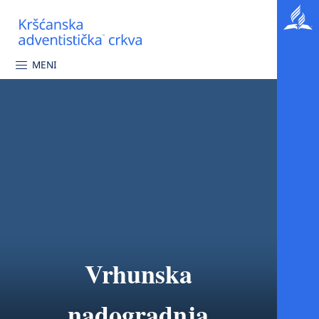
MENI
Vrhunska
nadogradnja