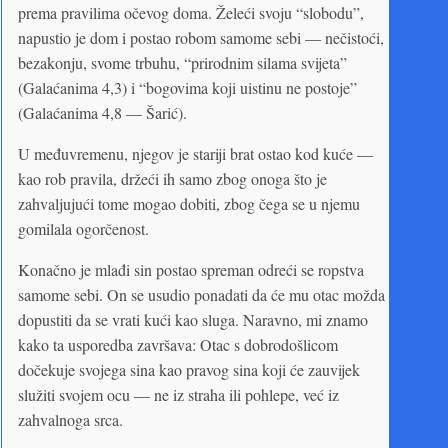
prema pravilima očevog doma. Želeći svoju “slobodu”,
napustio je dom i postao robom samome sebi — nečistoći,
bezakonju, svome trbuhu, “prirodnim silama svijeta”
(Galaćanima 4,3) i “bogovima koji uistinu ne postoje”
(Galaćanima 4,8 — Šarić).
U međuvremenu, njegov je stariji brat ostao kod kuće —
kao rob pravila, držeći ih samo zbog onoga što je
zahvaljujući tome mogao dobiti, zbog čega se u njemu
gomilala ogorčenost.
Konačno je mlađi sin postao spreman odreći se ropstva
samome sebi. On se usudio ponadati da će mu otac možda
dopustiti da se vrati kući kao sluga. Naravno, mi znamo
kako ta usporedba završava: Otac s dobrodošlicom
dočekuje svojega sina kao pravog sina koji će zauvijek
služiti svojem ocu — ne iz straha ili pohlepe, već iz
zahvalnoga srca.