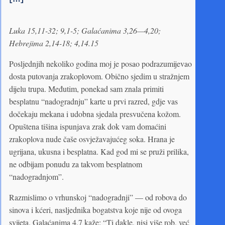
Luka 15,11-32; 9,1-5; Galaćanima 3,26—4,20;
Hebrejima 2,14-18; 4,14.15
Posljednjih nekoliko godina moj je posao podrazumijevao
dosta putovanja zrakoplovom. Obično sjedim u stražnjem
dijelu trupa. Međutim, ponekad sam znala primiti
besplatnu “nadogradnju” karte u prvi razred, gdje vas
dočekaju mekana i udobna sjedala presvučena kožom.
Opuštena tišina ispunjava zrak dok vam domaćini
zrakoplova nude čaše osvježavajućeg soka. Hrana je
ugrijana, ukusna i besplatna. Kad god mi se pruži prilika,
ne odbijam ponudu za takvom besplatnom
“nadogradnjom”.
Razmislimo o vrhunskoj “nadogradnji” — od robova do
sinova i kćeri, nasljednika bogatstva koje nije od ovoga
svijeta. Galaćanima 4,7 kaže: “Ti dakle, nisi više rob, već