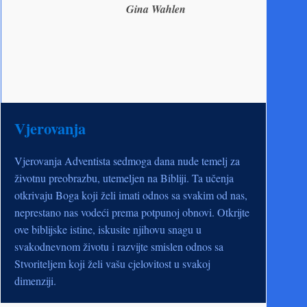
Gina Wahlen
Vjerovanja
Vjerovanja Adventista sedmoga dana nude temelj za
životnu preobrazbu, utemeljen na Bibliji. Ta učenja
otkrivaju Boga koji želi imati odnos sa svakim od nas,
neprestano nas vodeći prema potpunoj obnovi. Otkrijte
ove biblijske istine, iskusite njihovu snagu u
svakodnevnom životu i razvijte smislen odnos sa
Stvoriteljem koji želi vašu cjelovitost u svakoj
dimenziji.