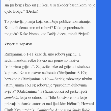
sin [ili kći]; i kao sin [ili kći], ti si također baštinikom: to je
djelo Božje.” (Dretar)
To postavlja pitanja koja zaslužuju pobliže razmatranje:
Komu ili čemu smo mi robovi? Kako je preobrazba
moguća? Kako bismo, kao Božja djeca, trebali živjeti?
Živjeti u ropstvu
Rimljanima 6,1-11 kaže da smo robovi grijehu. U
sedamnaestom retku Pavao nas ponovno naziva
“robovima grijehu”. Zapazite neke od grijeha i strahova
koji nas drže u ropstvu: nečistoća (Rimljanima 6,19);
bezakonje (Rimljanima 6,19 — Šarić); robovanje trbuhu
(Rimljanima 16,18); robovanje “prirodnim duhovima
svijeta” (Galaćanima 4,3) (izraz dolazi od grčke riječi
stoicheia,
koja se odnosi na “bilo što stvoreno, a koje
prisvaja božanski autoritet nad ljudskim bićima”; Howard
Clark Kee, urednik,
Cambridge Annotated Study Bible,