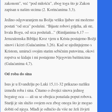
zakonom”, već “pod milošću”, zbog toga što je Zakon
zapisan u našim srcima (2. Korinćanima 3,3).
Jedino odgovaranjem na Božju veliku ljubav mi možemo
postati “od srca” poslušni. “Bijaste robovi grijeha, ali ste,
hvala Bogu, od srca poslušali...” (Rimljanima 6,17 —
Jeruzalemska Biblija) Kroz vjeru u Krista postajemo Božji
sinovi i kćeri (Galaćanima 3,26). Kad se ujedinjujemo s
Kristom, umirući svojim starim sebičnim putovima, okovi
ropstva se kidaju i mi postajemo Njegovim baštinicima
(Galaćanima 4,7).
Od roba do sina
Isus je u Evanđelju po Luki 15,11-32 prikazao razliku
između roba i sina. Čitamo o dvojici sinova jednog
bogatog oca — ali su se obojica ponašala poput robova.
Stariji je sin služio svojem ocu zbog onoga što je mogao
dobiti od njega. Mlađi je odlučio da više ne želi živjeti