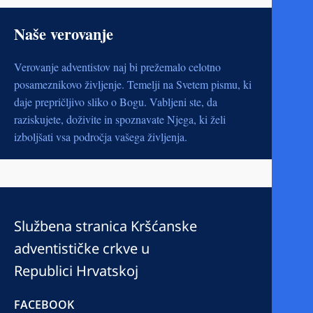
Naše verovanje
Verovanje adventistov naj bi prežemalo celotno
posameznikovo življenje. Temelji na Svetem pismu, ki
daje prepričljivo sliko o Bogu. Vabljeni ste, da
raziskujete, doživite in spoznavate Njega, ki želi
izboljšati vsa področja vašega življenja.
Službena stranica Kršćanske
adventističke crkve u
Republici Hrvatskoj
FACEBOOK