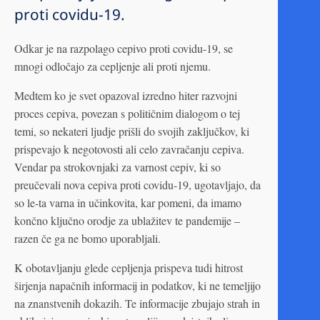
proti covidu-19.
Odkar je na razpolago cepivo proti covidu-19, se
mnogi odločajo za cepljenje ali proti njemu.
Medtem ko je svet opazoval izredno hiter razvojni
proces cepiva, povezan s političnim dialogom o tej
temi, so nekateri ljudje prišli do svojih zaključkov, ki
prispevajo k negotovosti ali celo zavračanju cepiva.
Vendar pa strokovnjaki za varnost cepiv, ki so
preučevali nova cepiva proti covidu-19, ugotavljajo, da
so le-ta varna in učinkovita, kar pomeni, da imamo
končno ključno orodje za ublažitev te pandemije –
razen če ga ne bomo uporabljali.
K obotavljanju glede cepljenja prispeva tudi hitrost
širjenja napačnih informacij in podatkov, ki ne temeljijo
na znanstvenih dokazih. Te informacije zbujajo strah in