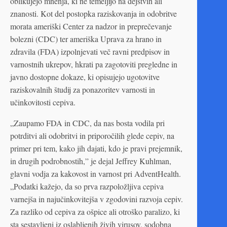
oblikujejo mnenja, ki ne temeljijo na dejstvih ali
znanosti. Kot del postopka raziskovanja in odobritve
morata ameriški Center za nadzor in preprečevanje
bolezni (CDC) ter ameriška Uprava za hrano in
zdravila (FDA) izpolnjevati več ravni predpisov in
varnostnih ukrepov, hkrati pa zagotoviti pregledne in
javno dostopne dokaze, ki opisujejo ugotovitve
raziskovalnih študij za ponazoritev varnosti in
učinkovitosti cepiva.
„Zaupamo FDA in CDC, da nas bosta vodila pri
potrditvi ali odobritvi in priporočilih glede cepiv, na
primer pri tem, kako jih dajati, kdo je pravi prejemnik,
in drugih podrobnostih,” je dejal Jeffrey Kuhlman,
glavni vodja za kakovost in varnost pri AdventHealth.
„Podatki kažejo, da so prva razpoložljiva cepiva
varnejša in najučinkovitejša v zgodovini razvoja cepiv.
Za razliko od cepiva za ošpice ali otroško paralizo, ki
sta sestavljeni iz oslabljenih živih virusov, sodobna