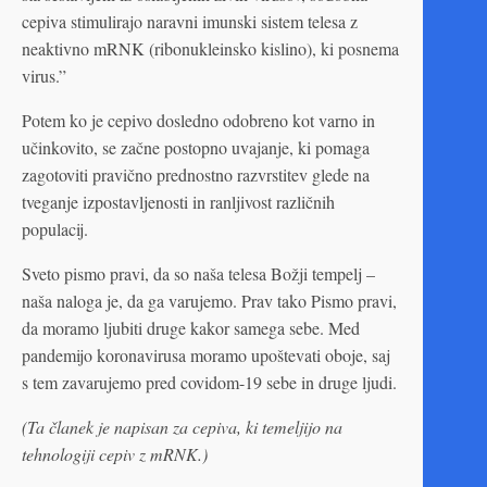
cepiva stimulirajo naravni imunski sistem telesa z
neaktivno mRNK (ribonukleinsko kislino), ki posnema
virus.”
Potem ko je cepivo dosledno odobreno kot varno in
učinkovito, se začne postopno uvajanje, ki pomaga
zagotoviti pravično prednostno razvrstitev glede na
tveganje izpostavljenosti in ranljivost različnih
populacij.
Sveto pismo pravi, da so naša telesa Božji tempelj –
naša naloga je, da ga varujemo. Prav tako Pismo pravi,
da moramo ljubiti druge kakor samega sebe. Med
pandemijo koronavirusa moramo upoštevati oboje, saj
s tem zavarujemo pred covidom-19 sebe in druge ljudi.
(Ta članek je napisan za cepiva, ki temeljijo na
tehnologiji cepiv z mRNK.)