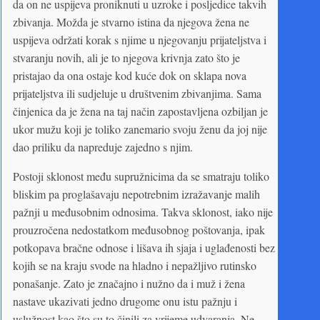
da on ne uspijeva proniknuti u uzroke i posljedice takvih
zbivanja. Možda je stvarno istina da njegova žena ne
uspijeva održati korak s njime u njegovanju prijateljstva i
stvaranju novih, ali je to njegova krivnja zato što je
pristajao da ona ostaje kod kuće dok on sklapa nova
prijateljstva ili sudjeluje u društvenim zbivanjima. Sama
činjenica da je žena na taj način zapostavljena ozbiljan je
ukor mužu koji je toliko zanemario svoju ženu da joj nije
dao priliku da napreduje zajedno s njim.
Postoji sklonost među supružnicima da se smatraju toliko
bliskim pa proglašavaju nepotrebnim izražavanje malih
pažnji u međusobnim odnosima. Takva sklonost, iako nije
prouzročena nedostatkom međusobnog poštovanja, ipak
potkopava bračne odnose i lišava ih sjaja i uglađenosti bez
kojih se na kraju svode na hladno i nepažljivo rutinsko
ponašanje. Zato je značajno i nužno da i muž i žena
nastave ukazivati jedno drugome onu istu pažnju i
uslužnost kao što su to činili za vrijeme udvaranja. Ne