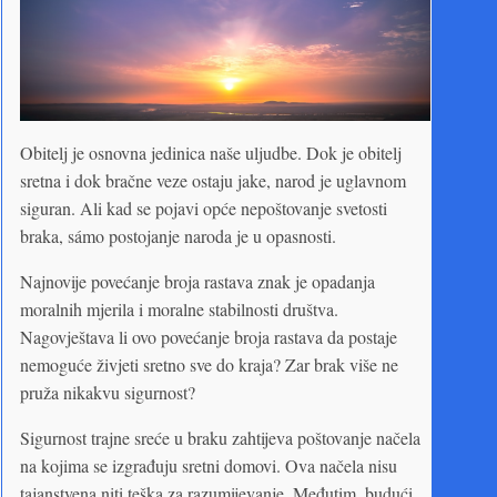
Obitelj je osnovna jedinica naše uljudbe. Dok je obitelj
sretna i dok bračne veze ostaju jake, narod je uglavnom
siguran. Ali kad se pojavi opće nepoštovanje svetosti
braka, sámo postojanje naroda je u opasnosti.
Najnovije povećanje broja rastava znak je opadanja
moralnih mjerila i moralne stabilnosti društva.
Nagovještava li ovo povećanje broja rastava da postaje
nemoguće živjeti sretno sve do kraja? Zar brak više ne
pruža nikakvu sigurnost?
Sigurnost trajne sreće u braku zahtijeva poštovanje načela
na kojima se izgrađuju sretni domovi. Ova načela nisu
tajanstvena niti teška za razumijevanje. Međutim, budući