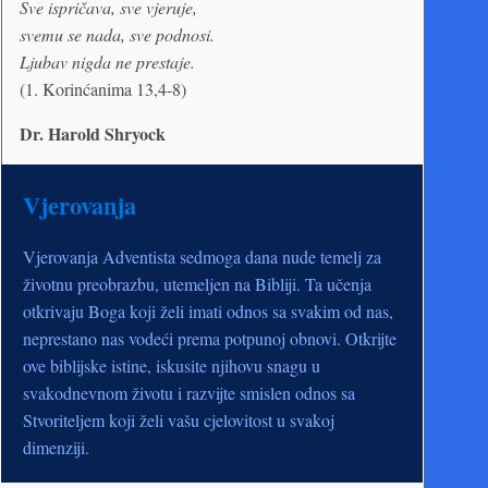
Sve ispričava, sve vjeruje,
svemu se nada, sve podnosi.
Ljubav nigda ne prestaje.
(1. Korinćanima 13,4-8)
Dr. Harold Shryock
Vjerovanja
Vjerovanja Adventista sedmoga dana nude temelj za
životnu preobrazbu, utemeljen na Bibliji. Ta učenja
otkrivaju Boga koji želi imati odnos sa svakim od nas,
neprestano nas vodeći prema potpunoj obnovi. Otkrijte
ove biblijske istine, iskusite njihovu snagu u
svakodnevnom životu i razvijte smislen odnos sa
Stvoriteljem koji želi vašu cjelovitost u svakoj
dimenziji.