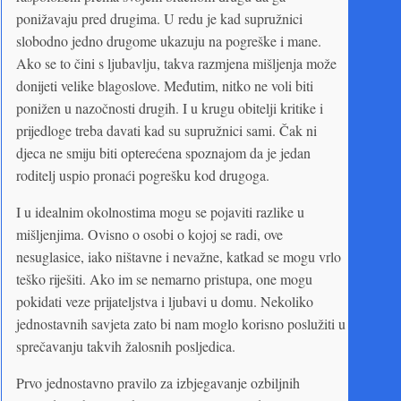
ponižavaju pred drugima. U redu je kad supružnici
slobodno jedno drugome ukazuju na pogreške i mane.
Ako se to čini s ljubavlju, takva razmjena mišljenja može
donijeti velike blagoslove. Međutim, nitko ne voli biti
ponižen u nazočnosti drugih. I u krugu obitelji kritike i
prijedloge treba davati kad su supružnici sami. Čak ni
djeca ne smiju biti opterećena spoznajom da je jedan
roditelj uspio pronaći pogrešku kod drugoga.
I u idealnim okolnostima mogu se pojaviti razlike u
mišljenjima. Ovisno o osobi o kojoj se radi, ove
nesuglasice, iako ništavne i nevažne, katkad se mogu vrlo
teško riješiti. Ako im se nemarno pristupa, one mogu
pokidati veze prijateljstva i ljubavi u domu. Nekoliko
jednostavnih savjeta zato bi nam moglo korisno poslužiti u
sprečavanju takvih žalosnih posljedica.
Prvo jednostavno pravilo za izbjegavanje ozbiljnih