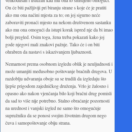
velikodušan i uslužan kad mu ona to smišljeno omogući.
On će biti pažljiviji pri biranju strane s koje će je pratiti
ako mu ona načini mjesta za to; on joj sigurno neće
zaboraviti pronaći mjesto na nekom društvenom sastanku
ako mu ona omogući da istupi korak ispred nje da bi imao
bolji pregled. Osim toga, žena treba pokazati kako joj
gode njegovi mali znakovi pažnje. Tako će i on biti
ohrabren da nastavi s iskazivanjem ljubaznosti.
Nemarnost prema osobnom izgledu oblik je neuljudnosti i
može umanjiti međusobno poštovanje bračnih drugova. U
razdoblju udvaranja oboje su se trudili da izgledaju što
ljepše prigodom zajedničkog druženja. Vrlo je žalosno i
opasno ako nakon vjenčanja bilo koji bračni drug pomisli
da sad to više nije potrebno. Stalno obraćanje pozornosti
na urednost i vanjski izgled ne samo što omogućuje
supružniku da se ponosi svojim životnim drugom nego
čuva i samopoštovanje obiju strana.