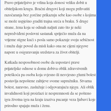
Pravo prijateljstvo je vrlina koja donosi veliku dobit u
obiteljskom krugu. Bračni drugovi koji mogu prihvatiti
razočaranja bez gorčine prikazuju sebe kao osobe s kojima
se može uspješno graditi trajna sreća u braku. S druge
strane, žena koja se odmah naljuti zato što je neki
nepredviđeni poslovni sastanak spriječio muža da na
vrijeme stigne kući s posla samo pokazuje svoju sebičnost
i mužu daje povod da misli kako ona ne cijeni njegove
napore u osiguravanju sredstava za život obitelji.
Katkada nesposobnost osobe da uspostavi prave
prijateljske odnose u domu dobiva oblik zdravstvenih
poteškoća pa osoba koja svjesno ili nesvjesno glumi bolest
postavlja nepoštene zahtjeve svome supružniku. Stvarna
bolest, naravno, zaslužuje i odgovarajuću njegu. Ali oblik
invalidnosti koji proizlazi iz nespremnosti da se pošteno
igra životna igra na kraju izaziva pucanje veza ljubavi koje
prirodno spajaju muža i ženu.