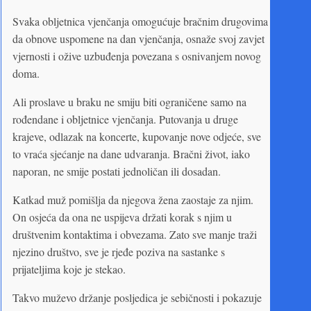
Svaka obljetnica vjenčanja omogućuje bračnim drugovima
da obnove uspomene na dan vjenčanja, osnaže svoj zavjet
vjernosti i ožive uzbuđenja povezana s osnivanjem novog
doma.
Ali proslave u braku ne smiju biti ograničene samo na
rođendane i obljetnice vjenčanja. Putovanja u druge
krajeve, odlazak na koncerte, kupovanje nove odjeće, sve
to vraća sjećanje na dane udvaranja. Bračni život, iako
naporan, ne smije postati jednoličan ili dosadan.
Katkad muž pomišlja da njegova žena zaostaje za njim.
On osjeća da ona ne uspijeva držati korak s njim u
društvenim kontaktima i obvezama. Zato sve manje traži
njezino društvo, sve je rjeđe poziva na sastanke s
prijateljima koje je stekao.
Takvo muževo držanje posljedica je sebičnosti i pokazuje