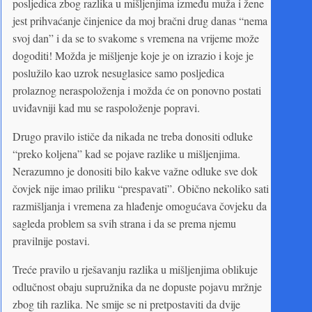
posljedica zbog razlika u mišljenjima između muža i žene
jest prihvaćanje činjenice da moj bračni drug danas “nema
svoj dan” i da se to svakome s vremena na vrijeme može
dogoditi! Možda je mišljenje koje je on izrazio i koje je
poslužilo kao uzrok nesuglasice samo posljedica
prolaznog neraspoloženja i možda će on ponovno postati
uviđavniji kad mu se raspoloženje popravi.
Drugo pravilo ističe da nikada ne treba donositi odluke
“preko koljena” kad se pojave razlike u mišljenjima.
Nerazumno je donositi bilo kakve važne odluke sve dok
čovjek nije imao priliku “prespavati”. Obično nekoliko sati
razmišljanja i vremena za hlađenje omogućava čovjeku da
sagleda problem sa svih strana i da se prema njemu
pravilnije postavi.
Treće pravilo u rješavanju razlika u mišljenjima oblikuje
odlučnost obaju supružnika da ne dopuste pojavu mržnje
zbog tih razlika. Ne smije se ni pretpostaviti da dvije