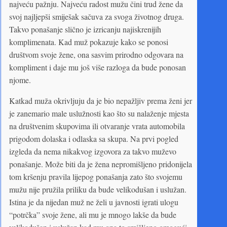
najveću pažnju. Najveću radost mužu čini trud žene da
svoj najljepši smiješak sačuva za svoga životnog druga.
Takvo ponašanje slično je izricanju najiskrenijih
komplimenata. Kad muž pokazuje kako se ponosi
društvom svoje žene, ona sasvim prirodno odgovara na
kompliment i daje mu još više razloga da bude ponosan
njome.
Katkad muža okrivljuju da je bio nepažljiv prema ženi jer
je zanemario male uslužnosti kao što su nalaženje mjesta
na društvenim skupovima ili otvaranje vrata automobila
prigodom dolaska i odlaska sa skupa. Na prvi pogled
izgleda da nema nikakvog izgovora za takvo muževo
ponašanje. Može biti da je žena nepromišljeno pridonijela
tom kršenju pravila lijepog ponašanja zato što svojemu
mužu nije pružila priliku da bude velikodušan i uslužan.
Istina je da nijedan muž ne želi u javnosti igrati ulogu
“potrčka” svoje žene, ali mu je mnogo lakše da bude