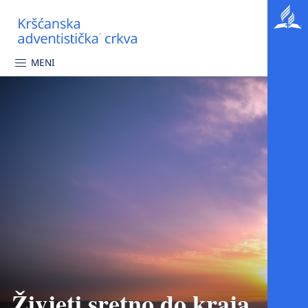
MENI
Živjeti sretno do kraja