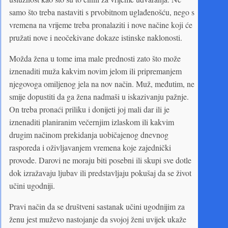
samo što treba nastaviti s prvobitnom uglađenošću, nego s
vremena na vrijeme treba pronalaziti i nove načine koji će
pružati nove i neočekivane dokaze istinske naklonosti.
Možda žena u tome ima male prednosti zato što može
iznenaditi muža kakvim novim jelom ili pripremanjem
njegovoga omiljenog jela na nov način. Muž, međutim, ne
smije dopustiti da ga žena nadmaši u iskazivanju pažnje.
On treba pronaći priliku i donijeti joj mali dar ili je
iznenaditi planiranim večernjim izlaskom ili kakvim
drugim načinom prekidanja uobičajenog dnevnog
rasporeda i oživljavanjem vremena koje zajednički
provode. Darovi ne moraju biti posebni ili skupi sve dotle
dok izražavaju ljubav ili predstavljaju pokušaj da se život
učini ugodniji.
Pravi način da se društveni sastanak učini ugodnijim za
ženu jest muževo nastojanje da svojoj ženi uvijek ukaže