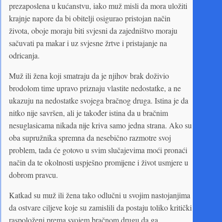
prezaposlena u kućanstvu, iako muž misli da mora uložiti
krajnje napore da bi obitelji osigurao pristojan način
života, oboje moraju biti svjesni da zajedništvo moraju
sačuvati pa makar i uz svjesne žrtve i pristajanje na
odricanja.
Muž ili žena koji smatraju da je njihov brak doživio
brodolom time upravo priznaju vlastite nedostatke, a ne
ukazuju na nedostatke svojega bračnog druga. Istina je da
nitko nije savršen, ali je također istina da u bračnim
nesuglasicama nikada nije kriva samo jedna strana. Ako su
oba supružnika spremna da nesebično razmotre svoj
problem, tada će gotovo u svim slučajevima moći pronaći
način da te okolnosti uspješno promijene i život usmjere u
dobrom pravcu.
Katkad su muž ili žena tako odlučni u svojim nastojanjima
da ostvare ciljeve koje su zamislili da postaju toliko kritički
raspoloženi prema svojem bračnom drugu da ga