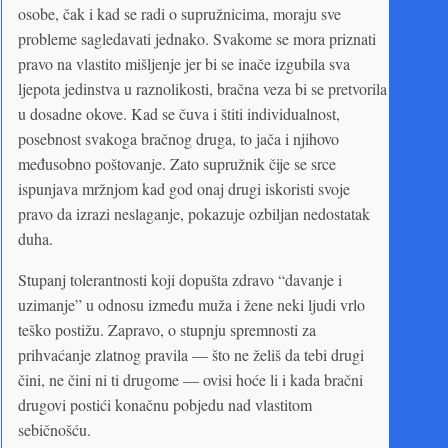
osobe, čak i kad se radi o supružnicima, moraju sve
probleme sagledavati jednako. Svakome se mora priznati
pravo na vlastito mišljenje jer bi se inače izgubila sva
ljepota jedinstva u raznolikosti, bračna veza bi se pretvorila
u dosadne okove. Kad se čuva i štiti individualnost,
posebnost svakoga bračnog druga, to jača i njihovo
međusobno poštovanje. Zato supružnik čije se srce
ispunjava mržnjom kad god onaj drugi iskoristi svoje
pravo da izrazi neslaganje, pokazuje ozbiljan nedostatak
duha.
Stupanj tolerantnosti koji dopušta zdravo “davanje i
uzimanje” u odnosu između muža i žene neki ljudi vrlo
teško postižu. Zapravo, o stupnju spremnosti za
prihvaćanje zlatnog pravila — što ne želiš da tebi drugi
čini, ne čini ni ti drugome — ovisi hoće li i kada bračni
drugovi postići konačnu pobjedu nad vlastitom
sebičnošću.