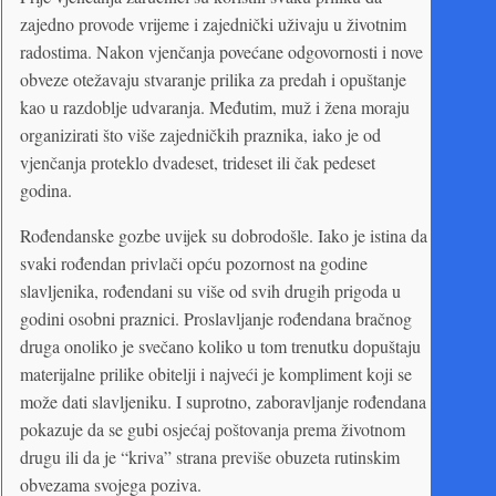
zajedno provode vrijeme i zajednički uživaju u životnim
radostima. Nakon vjenčanja povećane odgovornosti i nove
obveze otežavaju stvaranje prilika za predah i opuštanje
kao u razdoblje udvaranja. Međutim, muž i žena moraju
organizirati što više zajedničkih praznika, iako je od
vjenčanja proteklo dvadeset, trideset ili čak pedeset
godina.
Rođendanske gozbe uvijek su dobrodošle. Iako je istina da
svaki rođendan privlači opću pozornost na godine
slavljenika, rođendani su više od svih drugih prigoda u
godini osobni praznici. Proslavljanje rođendana bračnog
druga onoliko je svečano koliko u tom trenutku dopuštaju
materijalne prilike obitelji i najveći je kompliment koji se
može dati slavljeniku. I suprotno, zaboravljanje rođendana
pokazuje da se gubi osjećaj poštovanja prema životnom
drugu ili da je “kriva” strana previše obuzeta rutinskim
obvezama svojega poziva.