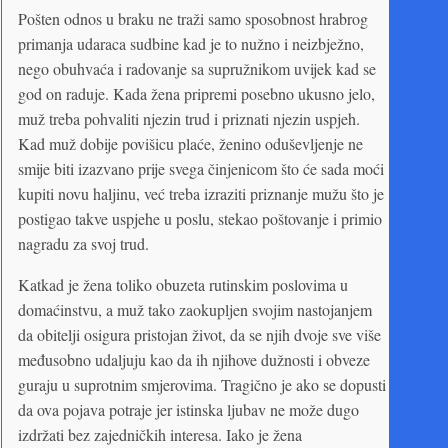
Pošten odnos u braku ne traži samo sposobnost hrabrog
primanja udaraca sudbine kad je to nužno i neizbježno,
nego obuhvaća i radovanje sa supružnikom uvijek kad se
god on raduje. Kada žena pripremi posebno ukusno jelo,
muž treba pohvaliti njezin trud i priznati njezin uspjeh.
Kad muž dobije povišicu plaće, ženino oduševljenje ne
smije biti izazvano prije svega činjenicom što će sada moći
kupiti novu haljinu, već treba izraziti priznanje mužu što je
postigao takve uspjehe u poslu, stekao poštovanje i primio
nagradu za svoj trud.
Katkad je žena toliko obuzeta rutinskim poslovima u
domaćinstvu, a muž tako zaokupljen svojim nastojanjem
da obitelji osigura pristojan život, da se njih dvoje sve više
međusobno udaljuju kao da ih njihove dužnosti i obveze
guraju u suprotnim smjerovima. Tragično je ako se dopusti
da ova pojava potraje jer istinska ljubav ne može dugo
izdržati bez zajedničkih interesa. Iako je žena