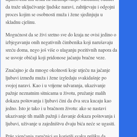
da traže uključivanje ljudske naravi, zahtijevaju i odgojni
proces kojim se osobnosti muža i žene sjedinjuju u
skladnu cjelinu.
Mogućnost da se živi sretno sve do kraja ne ovisi jedino o
izbjegavanju onih negativnih čimbenika koji narušavaju
sreću doma, nego još više o ulaganju pozitivnih napora da
se usvoje običaji koji pridonose jačanju bračne veze.
Značajno je da mnoge okolnosti koje utječu na jačanje
ljubavi između muža i žene izgledaju svakidašnje po
svojoj naravi. Kao i u vrijeme udvaranja, ukazivanje
pažnje neznatnim sitnicama u životu, pružanje malih
dokaza poštovanja i ljubavi čini da dva srca kucaju kao
jedno. Isto je tako i u bračnom životu: ako se nastavi
ukazivanje tih malih pažnji i davanje dokaza poštovanja i
ljubavi, uživanje u zajedništvu dvaju bića neće se ugasiti.
Prije vjenčanja zaručnici su koristili svaku priliku da