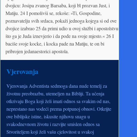
dvojicu: Josipa zvanog Barsaba, koji bȋ prozvan Just, i
Matiju. 24 I pomolivši se, rekoše: »Ti, Gospodine,
poznavatelju svih srdaca, pokaži jednoga kojega si od ove
dvojice izabrao 25 da primi udio u ovoj službi i apostolstvu
što ga je Juda iznevjerio i da pođe na svoje mjesto.« 26 I
baciše svoje kocke, i kocka pade na Matiju, te on bi
pribrojen jedanaestorici apostola.
Vjerovanja
Vjerovanja Adventista sedmoga dana nude temelj za
životnu preobrazbu, utemeljen na Bibliji. Ta učenja
otkrivaju Boga koji želi imati odnos sa svakim od nas,
neprestano nas vodeći prema potpunoj obnovi. Otkrijte
ove biblijske istine, iskusite njihovu snagu u
svakodnevnom životu i razvijte smislen odnos sa
Stvoriteljem koji želi vašu cjelovitost u svakoj