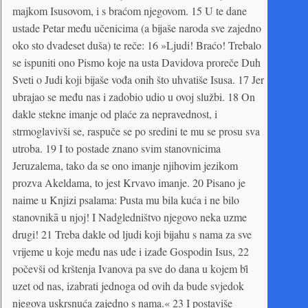
majkom Isusovom, i s braćom njegovom. 15 U te dane
ustade Petar među učenicima (a bijaše naroda sve zajedno
oko sto dvadeset duša) te reče: 16 »Ljudi! Braćo! Trebalo
se ispuniti ono Pismo koje na usta Davidova proreče Duh
Sveti o Judi koji bijaše vođa onih što uhvatiše Isusa. 17 Jer
ubrajao se među nas i zadobio udio u ovoj službi. 18 On
dakle stekne imanje od plaće za nepravednost, i
strmoglavivši se, raspuče se po sredini te mu se prosu sva
utroba. 19 I to postade znano svim stanovnicima
Jeruzalema, tako da se ono imanje njihovim jezikom
prozva Akeldama, to jest Krvavo imanje. 20 Pisano je
naime u Knjizi psalama: Pusta mu bila kuća i ne bilo
stanovnikā u njoj! I Nadgledništvo njegovo neka uzme
drugi! 21 Treba dakle od ljudi koji bijahu s nama za sve
vrijeme u koje među nas uđe i izađe Gospodin Isus, 22
počevši od krštenja Ivanova pa sve do dana u kojem bȋ
uzet od nas, izabrati jednoga od ovih da bude svjedok
njegova uskrsnuća zajedno s nama.« 23 I postaviše