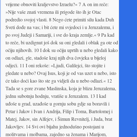
vrijeme obnoviti kraljevstvo Izraelu?« 7 A on im reče:
»Nije vaše znati vremena ili prigode što ih je Otac
podredio svojoj vlasti. 8 Nego ćete primiti silu kada Duh
Sveti dođe na vas; i bit ćete mi svjedoci i u Jeruzalemu, i
po svoj Judeji i Samariji, i sve do kraja zemlje.« 9 Pa kad
to reče, bi uzdignut još dok su oni gledali i oblak ga ote od
očiju njihovih. 10 I dok su očiju uprtih u nebo gledali kako
on odlazi, gle, stadoše kraj njih dva čovjeka u bijeloj
odjeći. 11 I oni rekoše: »Ljudi, Galilejci, što stojite i
gledate u nebo? Ovaj Isus, koji je od vas uzet u nebo, isto
će tako doći kao što ste ga vidjeli da u nebo odlazi.« 12
Tada se s gore zvane Maslinska, koja je blizu Jeruzalema,
jednu subotnju hodnju, vratiše u Jeruzalem. 13 I kad
uđoše u grad, uzađoše u gornju sobu gdje su boravili i
Petar i Jakov i Ivan i Andrija, Filip i Toma, Bartolomej i
Matej, Jakov, sin Alfejev, i Šimun Revnitelj, i Juda, brat
Jakovljev. 14 Svi ovi bijahu jednodušno postojani u
molitvama i molbama, zajedno sa ženama i Marijom,