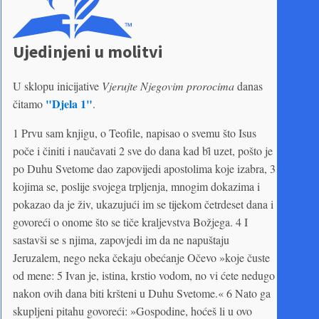
Ujedinjeni u molitvi
U sklopu inicijative
Vjerujte Njegovim prorocima
danas
"Djela 1"
čitamo
.
1 Prvu sam knjigu, o Teofile, napisao o svemu što Isus
poče i činiti i naučavati 2 sve do dana kad bȋ uzet, pošto je
po Duhu Svetome dao zapovijedi apostolima koje izabra, 3
kojima se, poslije svojega trpljenja, mnogim dokazima i
pokazao da je živ, ukazujući im se tijekom četrdeset dana i
govoreći o onome što se tiče kraljevstva Božjega. 4 I
sastavši se s njima, zapovjedi im da ne napuštaju
Jeruzalem, nego neka čekaju obećanje Očevo »koje čuste
od mene: 5 Ivan je, istina, krstio vodom, no vi ćete nedugo
nakon ovih dana biti kršteni u Duhu Svetome.« 6 Nato ga
skupljeni pitahu govoreći: »Gospodine, hoćeš li u ovo