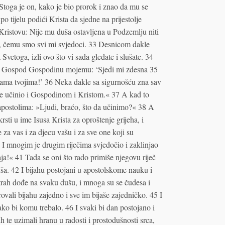
toga je on, kako je bio prorok i znao da mu se
tijelu podići Krista da sjedne na prijestolje
Kristovu: Nije mu duša ostavljena u Podzemlju niti
og, čemu smo svi mi svjedoci. 33 Desnicom dakle
etoga, izli ovo što vi sada gledate i slušate. 34
e Gospod Gospodinu mojemu: ‘Sjedi mi zdesna 35
gama tvojima!’ 36 Neka dakle sa sigurnošću zna sav
je učinio i Gospodinom i Kristom.« 37 A kad to
m apostolima: »Ljudi, braćo, što da učinimo?« 38 A
rsti u ime Isusa Krista za oproštenje grijeha, i
 za vas i za djecu vašu i za sve one koji su
I mnogim je drugim riječima svjedočio i zaklinjao
a!« 41 Tada se oni što rado primiše njegovu riječ
duša. 42 I bijahu postojani u apostolskome nauku i
strah dođe na svaku dušu, i mnoga su se čudesa i
ovali bijahu zajedno i sve im bijaše zajedničko. 45 I
kako bi komu trebalo. 46 I svaki bi dan postojano i
te uzimali hranu u radosti i prostodušnosti srca,