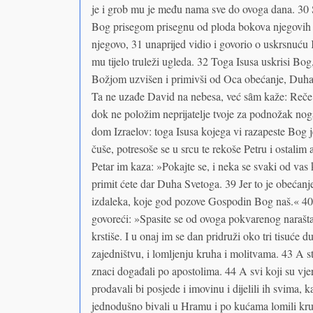
je i grob mu je među nama sve do ovoga dana. 30 S
Bog prisegom prisegnu od ploda bokova njegovih po 
njegovo, 31 unaprijed vidio i govorio o uskrsnuću 
mu tijelo truleži ugleda. 32 Toga Isusa uskrisi B
Božjom uzvišen i primivši od Oca obećanje, Duha Sv
Ta ne uzađe David na nebesa, već sȃm kaže: Reč
dok ne položim neprijatelje tvoje za podnožak no
dom Izraelov: toga Isusa kojega vi razapeste Bog 
čuše, potresoše se u srcu te rekoše Petru i ostali
Petar im kaza: »Pokajte se, i neka se svaki od vas k
primit ćete dar Duha Svetoga. 39 Jer to je obećanje
izdaleka, koje god pozove Gospodin Bog naš.« 40 
govoreći: »Spasite se od ovoga pokvarenog naraštaj
krstiše. I u onaj im se dan pridruži oko tri tisuće 
zajedništvu, i lomljenju kruha i molitvama. 43 A 
znaci događali po apostolima. 44 A svi koji su vjer
prodavali bi posjede i imovinu i dijelili ih svima, 
jednodušno bivali u Hramu i po kućama lomili kruh 