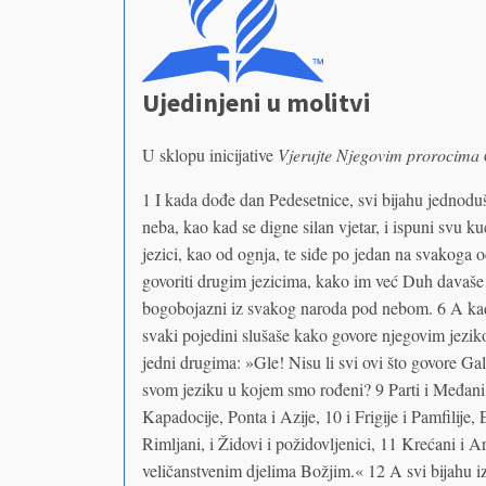
Ujedinjeni u molitvi
U sklopu inicijative
Vjerujte Njegovim prorocima
1 I kada dođe dan Pedesetnice, svi bijahu jednodu
neba, kao kad se digne silan vjetar, i ispuni svu kuć
jezici, kao od ognja, te siđe po jedan na svakoga 
govoriti drugim jezicima, kako im već Duh davaše z
bogobojazni iz svakog naroda pod nebom. 6 A kad n
svaki pojedini slušaše kako govore njegovim jezikom
jedni drugima: »Gle! Nisu li svi ovi što govore Gal
svom jeziku u kojem smo rođeni? 9 Parti i Međani i 
Kapadocije, Ponta i Azije, 10 i Frigije i Pamfilije, 
Rimljani, i Židovi i požidovljenici, 11 Krećani i
veličanstvenim djelima Božjim.« 12 A svi bijahu 