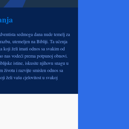
anja
dventista sedmoga dana nude temelj za
razbu, utemeljen na Bibliji. Ta učenja
a koji želi imati odnos sa svakim od
no nas vodeći prema potpunoj obnovi.
iblijske istine, iskusite njihovu snagu u
životu i razvijte smislen odnos sa
oji želi vašu cjelovitost u svakoj