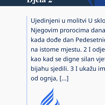
Ujedinjeni u molitvi U sklo
Njegovim prorocima danas 
kada dođe dan Pedesetnic
na istome mjestu. 2 I od
kao kad se digne silan vjet
bijahu sjedili. 3 I ukažu im
od ognja, […]