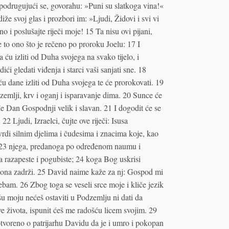
podrugujući se, govorahu: »Puni su slatkoga vina!«
že svoj glas i prozbori im: »Ljudi, Židovi i svi vi
i poslušajte riječi moje! 15 Ta nisu ovi pijani,
je to ono što je rečeno po proroku Joelu: 17 I
ću izliti od Duha svojega na svako tijelo, i
ići gledati viđenja i starci vaši sanjati sne. 18
 ću dane izliti od Duha svojega te će prorokovati. 19
zemlji, krv i oganj i isparavanje dima. 20 Sunce će
e Dan Gospodnji velik i slavan. 21 I dogodit će se
2 Ljudi, Izraelci, čujte ove riječi: Isusa
di silnim djelima i čudesima i znacima koje, kao
 23 njega, predanoga po određenom naumu i
 razapeste i pogubiste; 24 koga Bog uskrisi
a ona zadrži. 25 David naime kaže za nj: Gospod mi
bam. 26 Zbog toga se veseli srce moje i kliče jezik
ušu moju nećeš ostaviti u Podzemlju ni dati da
ve života, ispunit ćeš me radošću licem svojim. 29
voreno o patrijarhu Davidu da je i umro i pokopan