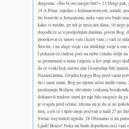
drugomu: »Što bi ovo moglo biti?« 13 Drugi pak, 
14 A Petar, zajedno s Jedanaestoricom, ustade, podi
što boravite u Jeruzalemu, neka vam ovo bude znano 
kako vi mislite, jer tek je treća ura dana, 16 nego 
dogodit će se u posljednjim danima, govori Bog, da 
prorokovat će sinovi vaši i kćeri vaše, i vaši će mlad
Štoviše, i na sluge svoje i na sluškinje svoje u one
I pokazat ću čudesa gore na nebu i znake dolje na 
se prometnuti u tamu i mjesec u krv prije nego dođ
da će svaki koji zazove ime Gospodnje biti spašen. 2
Nazarećanina, čovjeka kojega Bog pred vama potvr
što i sami znate, Bog po njemu učini među vama,
predznanju Božjem, uhvatiste i rukama bezakonika
dokinuvši trudove smrti jer nije bilo moguće da g
je svagda pred očima; zdesna mi je da se ne pokole
moj, a još će i tijelo moje počivati u nadi 27 jer d
Svetac tvoj truleži ugleda. 28 Obznanio si mi puto
Ljudi! Braćo! Neka mi bude dopušteno reći vam ot