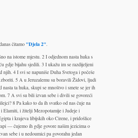
"Djela 2"
danas čitamo
.
šno na istome mjestu. 2 I odjednom nasta huka s
u gdje bijahu sjedili. 3 I ukažu im se razdijeljeni
od njih. 4 I svi se napuniše Duha Svetoga i počeše
boriti. 5 A u Jeruzalemu su boravili Židovi, ljudi
asta ta huka, skupi se mnoštvo i smete se jer ih
. 7 A svi su bili izvan sebe i divili se govoreći
ilejci? 8 Pa kako to da ih svatko od nas čuje na
Elamiti, i žitelji Mezopotamije i Judeje i
Egipta i krajeva libijskih oko Cirene, i pridošlice
 Arapi — čujemo ih gdje govore našim jezicima o
izvan sebe i u nedoumici pa govorahu jedan