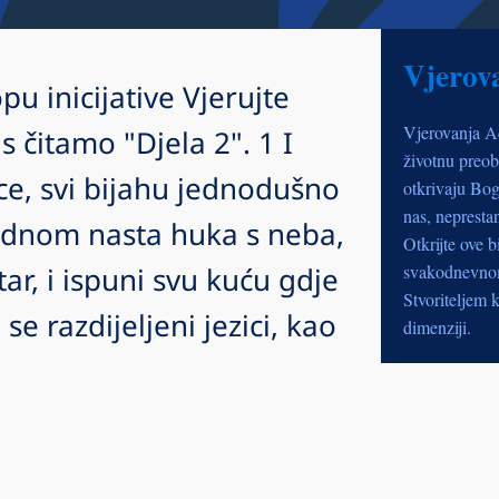
Vjerov
pu inicijative Vjerujte
Vjerovanja A
čitamo "Djela 2". 1 I
životnu preob
e, svi bijahu jednodušno
otkrivaju Bog
nas, nepresta
jednom nasta huka s neba,
Otkrijte ove b
ar, i ispuni svu kuću gdje
svakodnevnom 
Stvoriteljem k
 se razdijeljeni jezici, kao
dimenziji.