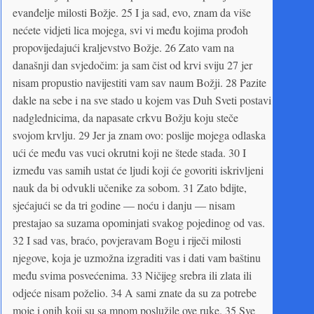
evanđelje milosti Božje. 25 I ja sad, evo, znam da više
nećete vidjeti lica mojega, svi vi među kojima prođoh
propovijedajući kraljevstvo Božje. 26 Zato vam na
današnji dan svjedočim: ja sam čist od krvi sviju 27 jer
nisam propustio navijestiti vam sav naum Božji. 28 Pazite
dakle na sebe i na sve stado u kojem vas Duh Sveti postavi
nadglednicima, da napasate crkvu Božju koju steče
svojom krvlju. 29 Jer ja znam ovo: poslije mojega odlaska
ući će među vas vuci okrutni koji ne štede stada. 30 I
između vas samih ustat će ljudi koji će govoriti iskrivljeni
nauk da bi odvukli učenike za sobom. 31 Zato bdijte,
sjećajući se da tri godine — noću i danju — nisam
prestajao sa suzama opominjati svakog pojedinog od vas.
32 I sad vas, braćo, povjeravam Bogu i riječi milosti
njegove, koja je uzmožna izgraditi vas i dati vam baštinu
među svima posvećenima. 33 Ničijeg srebra ili zlata ili
odjeće nisam poželio. 34 A sami znate da su za potrebe
moje i onih koji su sa mnom poslužile ove ruke. 35 Sve