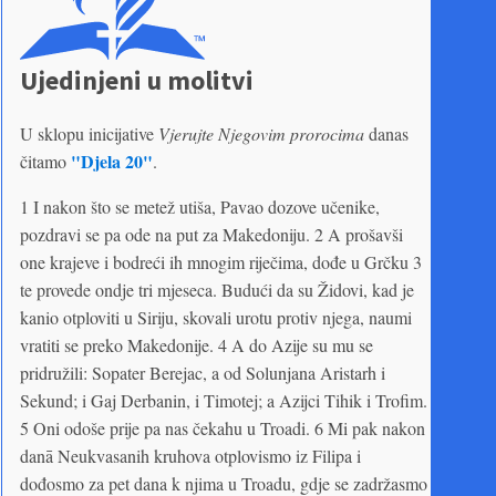
Ujedinjeni u molitvi
U sklopu inicijative
Vjerujte Njegovim prorocima
danas
"Djela 20"
čitamo
.
1 I nakon što se metež utiša, Pavao dozove učenike,
pozdravi se pa ode na put za Makedoniju. 2 A prošavši
one krajeve i bodreći ih mnogim riječima, dođe u Grčku 3
te provede ondje tri mjeseca. Budući da su Židovi, kad je
kanio otploviti u Siriju, skovali urotu protiv njega, naumi
vratiti se preko Makedonije. 4 A do Azije su mu se
pridružili: Sopater Berejac, a od Solunjana Aristarh i
Sekund; i Gaj Derbanin, i Timotej; a Azijci Tihik i Trofim.
5 Oni odoše prije pa nas čekahu u Troadi. 6 Mi pak nakon
danā Neukvasanih kruhova otplovismo iz Filipa i
dođosmo za pet dana k njima u Troadu, gdje se zadržasmo