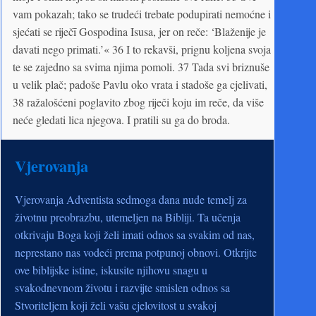
vam pokazah; tako se trudeći trebate podupirati nemoćne i
sjećati se riječī Gospodina Isusa, jer on reče: ‘Blaženije je
davati nego primati.’« 36 I to rekavši, prignu koljena svoja
te se zajedno sa svima njima pomoli. 37 Tada svi briznuše
u velik plač; padoše Pavlu oko vrata i stadoše ga cjelivati,
38 ražalošćeni poglavito zbog riječi koju im reče, da više
neće gledati lica njegova. I pratili su ga do broda.
Vjerovanja
Vjerovanja Adventista sedmoga dana nude temelj za
životnu preobrazbu, utemeljen na Bibliji. Ta učenja
otkrivaju Boga koji želi imati odnos sa svakim od nas,
neprestano nas vodeći prema potpunoj obnovi. Otkrijte
ove biblijske istine, iskusite njihovu snagu u
svakodnevnom životu i razvijte smislen odnos sa
Stvoriteljem koji želi vašu cjelovitost u svakoj