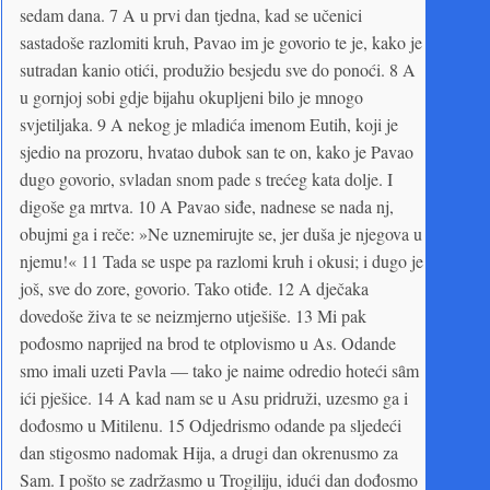
sedam dana. 7 A u prvi dan tjedna, kad se učenici
sastadoše razlomiti kruh, Pavao im je govorio te je, kako je
sutradan kanio otići, produžio besjedu sve do ponoći. 8 A
u gornjoj sobi gdje bijahu okupljeni bilo je mnogo
svjetiljaka. 9 A nekog je mladića imenom Eutih, koji je
sjedio na prozoru, hvatao dubok san te on, kako je Pavao
dugo govorio, svladan snom pade s trećeg kata dolje. I
digoše ga mrtva. 10 A Pavao siđe, nadnese se nada nj,
obujmi ga i reče: »Ne uznemirujte se, jer duša je njegova u
njemu!« 11 Tada se uspe pa razlomi kruh i okusi; i dugo je
još, sve do zore, govorio. Tako otiđe. 12 A dječaka
dovedoše živa te se neizmjerno utješiše. 13 Mi pak
pođosmo naprijed na brod te otplovismo u As. Odande
smo imali uzeti Pavla — tako je naime odredio hoteći sȃm
ići pješice. 14 A kad nam se u Asu pridruži, uzesmo ga i
dođosmo u Mitilenu. 15 Odjedrismo odande pa sljedeći
dan stigosmo nadomak Hija, a drugi dan okrenusmo za
Sam. I pošto se zadržasmo u Trogiliju, idući dan dođosmo