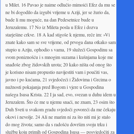
u Milet. 16 Pavao je naime odlučio mimoići Efez da mu se
ne bi dogodilo da izgubi vrijeme u Aziji, jer se žurio da,
bude li mu moguće, na dan Pedesetnice bude u
Jeruzalemu. 17 No iz Mileta posla u Efez i dozva
starješine crkve. 18 A kad stigoše k njemu, reče im: »Vi
znate kako sam se sve vrijeme, od prvoga dana otkako sam
stupio u Aziju, ophodio s vama, 19 služeći Gospodinu sa
svom poniznošću i s mnogim suzama i kušnjama koje me
snađoše zbog židovskih urota; 20 kako ništa od onog što
je korisno nisam propustio navijestiti vam i poučiti vas,
javno i po kućama, 21 svjedočeći i Židovima i Grcima o
nužnosti pokajanja pred Bogom i vjere u Gospodina
našega Isusa Krista. 22 I ja sad, evo, svezan u duhu idem u
Jeruzalem. Što će me u njemu snaći, ne znam, 23 osim što
Duh Sveti u svakom gradu svjedoči govoreći da me čekaju
okovi i nevolje. 24 Ali ne marim ni za što niti mi je stalo
do mog života; samo da s radošću dovršim svoju trku i
službu koju primih od Gospodina Isusa — posvjedočiti za