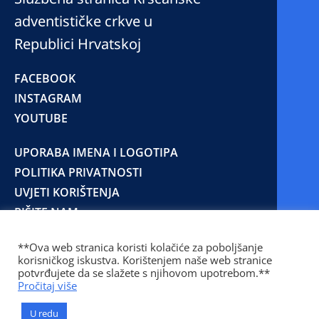
adventističke crkve u
Republici Hrvatskoj
FACEBOOK
INSTAGRAM
YOUTUBE
UPORABA IMENA I LOGOTIPA
POLITIKA PRIVATNOSTI
UVJETI KORIŠTENJA
PIŠITE NAM
**Ova web stranica koristi kolačiće za poboljšanje
korisničkog iskustva. Korištenjem naše web stranice
© 2025 Copyright © 2023 Kršćanska adventistička
potvrđujete da se slažete s njihovom upotrebom.**
crkva u Republici Hrvatskoj
Pročitaj više
Prilaz Gjure Deželića 77 Zagreb 10000 Hrvatska 01
236 1900
U redu