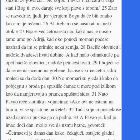
stati i Bog ti, evo, daruje sve koji plove s tobom.’ 25 Zato
se razvedrite, ljudi, jer vjerujem Bogu da će biti onako
kako mi je rečeno. 26 Ali trebamo se nasukati na neki
otok.« 27 Bijaše već četrnaesta noć kako nas je nosilo
tamo-amo po Adriji, kad oko ponoći mornari počeše
nazirati da im se primiče neka zemlja. 28 Baciše olovnicu i
nađoše dvadeset hvati dubine. A kad malo odmaknuše pa
opet baciše olovnicu, nađoše petnaest hvati. 29 I bojeći se
da se ne nasučemo na grebene, baciše s krme četiri sidra
moleći se da dođe dan. 30 No mornari su gledali kako da
pobjegnu s broda pa spustiše čamac u more pod izlikom
kao da namjeravaju s pramca spuštati sidra. 31 Nato
Pavao reče stotniku i vojnicima: »Ako ovi ne ostanu na
brodu, vi se spasiti ne možete!« 32 Tada vojnici presjekoše
užad čamca i pustiše ga da padne. 33 A Pavao je, kad je
imao doći dan, molio sve da uzmu hrane, govoreći:
»Četrnaesti je danas dan kako, čekajući, ostajete gladni