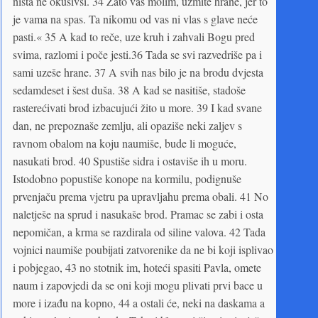
ništa ne okusivši. 34 Zato vas molim, uzmite hrane, jer to
je vama na spas. Ta nikomu od vas ni vlas s glave neće
pasti.« 35 A kad to reče, uze kruh i zahvali Bogu pred
svima, razlomi i poče jesti.36 Tada se svi razvedriše pa i
sami uzeše hrane. 37 A svih nas bilo je na brodu dvjesta
sedamdeset i šest duša. 38 A kad se nasitiše, stadoše
rasterećivati brod izbacujući žito u more. 39 I kad svane
dan, ne prepoznaše zemlju, ali opaziše neki zaljev s
ravnom obalom na koju naumiše, bude li moguće,
nasukati brod. 40 Spustiše sidra i ostaviše ih u moru.
Istodobno popustiše konope na kormilu, podignuše
prvenjaču prema vjetru pa upravljahu prema obali. 41 No
naletješe na sprud i nasukaše brod. Pramac se zabi i osta
nepomičan, a krma se razdirala od siline valova. 42 Tada
vojnici naumiše poubijati zatvorenike da ne bi koji isplivao
i pobjegao, 43 no stotnik im, hoteći spasiti Pavla, omete
naum i zapovjedi da se oni koji mogu plivati prvi bace u
more i izađu na kopno, 44 a ostali će, neki na daskama a