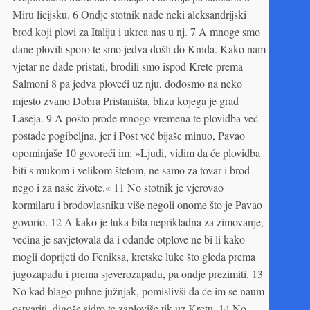
Miru licijsku. 6 Ondje stotnik nađe neki aleksandrijski
brod koji plovi za Italiju i ukrca nas u nj. 7 A mnoge smo
dane plovili sporo te smo jedva došli do Knida. Kako nam
vjetar ne dade pristati, brodili smo ispod Krete prema
Salmoni 8 pa jedva ploveći uz nju, dođosmo na neko
mjesto zvano Dobra Pristaništa, blizu kojega je grad
Laseja. 9 A pošto prođe mnogo vremena te plovidba već
postade pogibeljna, jer i Post već bijaše minuo, Pavao
opominjaše 10 govoreći im: »Ljudi, vidim da će plovidba
biti s mukom i velikom štetom, ne samo za tovar i brod
nego i za naše živote.« 11 No stotnik je vjerovao
kormilaru i brodovlasniku više negoli onome što je Pavao
govorio. 12 A kako je luka bila neprikladna za zimovanje,
većina je savjetovala da i odande otplove ne bi li kako
mogli doprijeti do Feniksa, kretske luke što gleda prema
jugozapadu i prema sjeverozapadu, pa ondje prezimiti. 13
No kad blago puhne južnjak, pomislivši da će im se naum
ostvariti, digoše sidro te zaploviše tik uz Kretu. 14 No