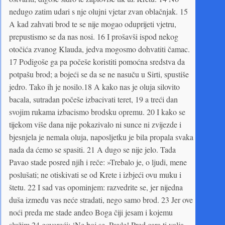
nedugo zatim udari s nje olujni vjetar zvan oblačnjak. 15
A kad zahvati brod te se nije mogao oduprijeti vjetru,
prepustismo se da nas nosi. 16 I prošavši ispod nekog
otočića zvanog Klauda, jedva mogosmo dohvatiti čamac.
17 Podigoše ga pa počeše koristiti pomoćna sredstva da
potpašu brod; a bojeći se da se ne nasuču u Sirti, spustiše
jedro. Tako ih je nosilo.18 A kako nas je oluja silovito
bacala, sutradan počeše izbacivati teret, 19 a treći dan
svojim rukama izbacismo brodsku opremu. 20 I kako se
tijekom više dana nije pokazivalo ni sunce ni zvijezde i
bjesnjela je nemala oluja, naposljetku je bila propala svaka
nada da ćemo se spasiti. 21 A dugo se nije jelo. Tada
Pavao stade posred njih i reče: »Trebalo je, o ljudi, mene
poslušati; ne otiskivati se od Krete i izbjeći ovu muku i
štetu. 22 I sad vas opominjem: razvedrite se, jer nijedna
duša između vas neće stradati, nego samo brod. 23 Jer ove
noći preda me stade anđeo Boga čiji jesam i kojemu
služim 24 govoreći: ‘Ne boj se, Pavle! Pred cara ti valja