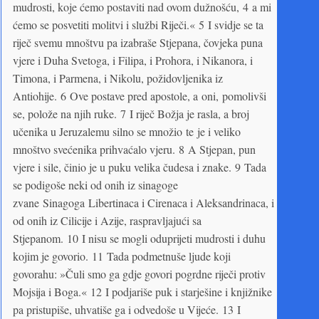
mudrosti, koje ćemo postaviti nad ovom dužnošću, 4 a mi
ćemo se posvetiti molitvi i službi Riječi.« 5 I svidje se ta
riječ svemu mnoštvu pa izabraše Stjepana, čovjeka puna
vjere i Duha Svetoga, i Filipa, i Prohora, i Nikanora, i
Timona, i Parmena, i Nikolu, požidovljenika iz
Antiohije. 6 Ove postave pred apostole, a oni, pomolivši
se, polože na njih ruke. 7 I riječ Božja je rasla, a broj
učenika u Jeruzalemu silno se množio te je i veliko
mnoštvo svećenika prihvaćalo vjeru. 8 A Stjepan, pun
vjere i sile, činio je u puku velika čudesa i znake. 9 Tada
se podigoše neki od onih iz sinagoge
zvane Sinagoga Libertinaca i Cirenaca i Aleksandrinaca, i
od onih iz Cilicije i Azije, raspravljajući sa
Stjepanom. 10 I nisu se mogli oduprijeti mudrosti i duhu
kojim je govorio. 11 Tada podmetnuše ljude koji
govorahu: »Čuli smo ga gdje govori pogrdne riječi protiv
Mojsija i Boga.« 12 I podjariše puk i starješine i knjižnike
pa pristupiše, uhvatiše ga i odvedoše u Vijeće. 13 I