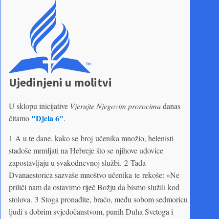
Ujedinjeni u molitvi
U sklopu inicijative
Vjerujte Njegovim prorocima
danas
"Djela 6"
čitamo
.
1 A u te dane, kako se broj učenika množio, helenisti
stadoše mrmljati na Hebreje što se njihove udovice
zapostavljaju u svakodnevnoj službi. 2 Tada
Dvanaestorica sazvaše mnoštvo učenika te rekoše: »Ne
priliči nam da ostavimo riječ Božju da bismo služili kod
stolova. 3 Stoga pronađite, braćo, među sobom sedmoricu
ljudi s dobrim svjedočanstvom, punih Duha Svetoga i