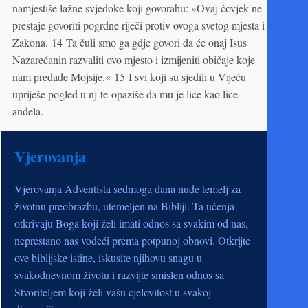
namjestiše lažne svjedoke koji govorahu: »Ovaj čovjek ne
prestaje govoriti pogrdne riječi protiv ovoga svetog mjesta i
Zakona. 14 Ta čuli smo ga gdje govori da će onaj Isus
Nazarećanin razvaliti ovo mjesto i izmijeniti običaje koje
nam predade Mojsije.« 15 I svi koji su sjedili u Vijeću
upriješe pogled u nj te opaziše da mu je lice kao lice
anđela.
Vjerovanja
Vjerovanja Adventista sedmoga dana nude temelj za
životnu preobrazbu, utemeljen na Bibliji. Ta učenja
otkrivaju Boga koji želi imati odnos sa svakim od nas,
neprestano nas vodeći prema potpunoj obnovi. Otkrijte
ove biblijske istine, iskusite njihovu snagu u
svakodnevnom životu i razvijte smislen odnos sa
Stvoriteljem koji želi vašu cjelovitost u svakoj