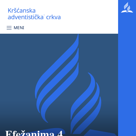
MENI
Efežanima 4