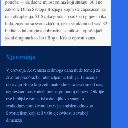
potreba — da dadne milost onima koji slušaju. 30 I ne
žalostite Duha Svetoga Božjega kojim ste zapečaćeni za
dan otkupljenja. 31 Svaka gorčina i srdžba i gnjev i vika i
hula, zajedno sa svom zloćom, neka se ukloni od vas! 32 I
budite jedni drugima dobrostivi, samilosni, opraštajući
jedni drugima kao što i Bog u Kristu oprosti vama.
Vjerovanja
Vjerovanja Adventista sedmoga dana nude temelj za
životnu preobrazbu, utemeljen na Bibliji. Ta učenja
otkrivaju Boga koji želi imati odnos sa svakim od nas,
neprestano nas vodeći prema potpunoj obnovi. Otkrijte
ove biblijske istine, iskusite njihovu snagu u
svakodnevnom životu i razvijte smislen odnos sa
Stvoriteljem koji želi vašu cjelovitost u svakoj
dimenziji.