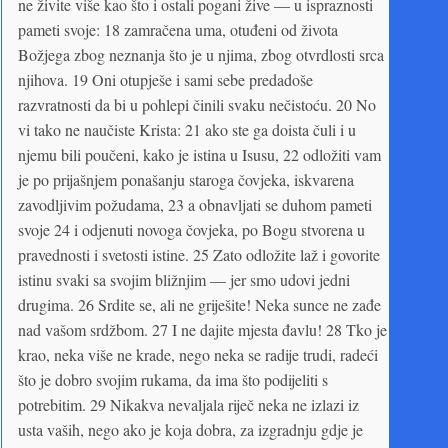
ne živite više kao što i ostali pogani žive — u ispraznosti
pameti svoje: 18 zamračena uma, otuđeni od života
Božjega zbog neznanja što je u njima, zbog otvrdlosti srca
njihova. 19 Oni otupješe i sami sebe predadoše
razvratnosti da bi u pohlepi činili svaku nečistoću. 20 No
vi tako ne naučiste Krista: 21 ako ste ga doista čuli i u
njemu bili poučeni, kako je istina u Isusu, 22 odložiti vam
je po prijašnjem ponašanju staroga čovjeka, iskvarena
zavodljivim požudama, 23 a obnavljati se duhom pameti
svoje 24 i odjenuti novoga čovjeka, po Bogu stvorena u
pravednosti i svetosti istine. 25 Zato odložite laž i govorite
istinu svaki sa svojim bližnjim — jer smo udovi jedni
drugima. 26 Srdite se, ali ne griješite! Neka sunce ne zađe
nad vašom srdžbom. 27 I ne dajite mjesta đavlu! 28 Tko je
krao, neka više ne krade, nego neka se radije trudi, radeći
što je dobro svojim rukama, da ima što podijeliti s
potrebitim. 29 Nikakva nevaljala riječ neka ne izlazi iz
usta vaših, nego ako je koja dobra, za izgradnju gdje je