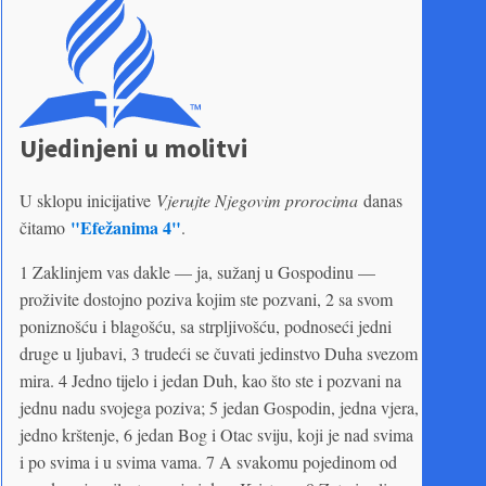
Ujedinjeni u molitvi
U sklopu inicijative
Vjerujte Njegovim prorocima
danas
"Efežanima 4"
čitamo
.
1 Zaklinjem vas dakle — ja, sužanj u Gospodinu —
proživite dostojno poziva kojim ste pozvani, 2 sa svom
poniznošću i blagošću, sa strpljivošću, podnoseći jedni
druge u ljubavi, 3 trudeći se čuvati jedinstvo Duha svezom
mira. 4 Jedno tijelo i jedan Duh, kao što ste i pozvani na
jednu nadu svojega poziva; 5 jedan Gospodin, jedna vjera,
jedno krštenje, 6 jedan Bog i Otac sviju, koji je nad svima
i po svima i u svima vama. 7 A svakomu pojedinom od