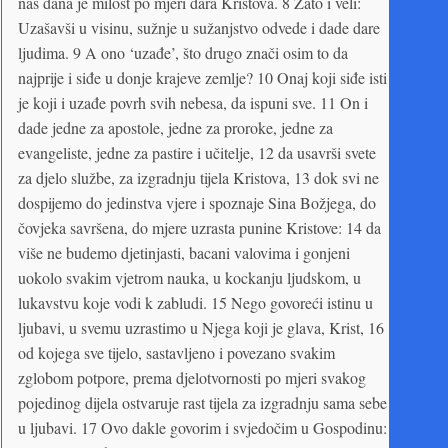
nas dana je milost po mjeri dara Kristova. 8 Zato i veli:
Uzašavši u visinu, sužnje u sužanjstvo odvede i dade dare
ljudima. 9 A ono ‘uzađe’, što drugo znači osim to da
najprije i siđe u donje krajeve zemlje? 10 Onaj koji siđe isti
je koji i uzađe povrh svih nebesa, da ispuni sve. 11 On i
dade jedne za apostole, jedne za proroke, jedne za
evangeliste, jedne za pastire i učitelje, 12 da usavrši svete
za djelo službe, za izgradnju tijela Kristova, 13 dok svi ne
dospijemo do jedinstva vjere i spoznaje Sina Božjega, do
čovjeka savršena, do mjere uzrasta punine Kristove: 14 da
više ne budemo djetinjasti, bacani valovima i gonjeni
uokolo svakim vjetrom nauka, u kockanju ljudskom, u
lukavstvu koje vodi k zabludi. 15 Nego govoreći istinu u
ljubavi, u svemu uzrastimo u Njega koji je glava, Krist, 16
od kojega sve tijelo, sastavljeno i povezano svakim
zglobom potpore, prema djelotvornosti po mjeri svakog
pojedinog dijela ostvaruje rast tijela za izgradnju sama sebe
u ljubavi. 17 Ovo dakle govorim i svjedočim u Gospodinu: