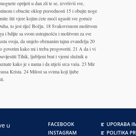
nete oprijeti u dan zli te se, izvršivši sve,
istinom i obucite oklop pravednosti 15 i obujte noge
te štit vjere kojim ćete moći ugasiti sve goruće
 Duha, to jest riječ Božju. 18 Svakovrsnom molitvom
a i bdijte sa svom ustrajnošću i molitvom za sve
m usta svoja, da smjelo obznanim tajnu evanđelja 20
 govorim kako mi i treba progovoriti. 21 A da i vi
ijestiti Tihik, ljubljeni brat i vjerni služnik u
nate kako je s nama i da utješi srca vaša. 23 Mir
usa Krista. 24 Milost sa svima koji ljube
ti.
FACEBOOK
UPORABA IM
ve u
INSTAGRAM
POLITIKA P