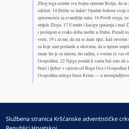
Zbog toga uzmite svu bojnu opremu Božju, da se mog
održati. 14 Držite se dakle! Opašite bokove svoje 
spremnošću za evanđelje mira. 16 Povrh svega, uzmi
strijele Zloga. 17 Uzmite i kacigu spasenja i mač
i prošnjom u svako doba molite u Duhu. Poradi tog
svete, 19 i za me, da mi se dade riječ, kad otvori
za koje sam poslanik u okovima, da u njemu smjelo
znate što je sa mnom, što radim, o svemu će vas obav
Gospodinu. 22 Njega poslah k vama baš zato da saz
braći i ljubav s vjerom od Boga Oca i Gospodina Is
Gospodina našega Isusa Krista — u neraspadljivos
Službena stranica Kršćanske adventističke crk
Republici Hrvatskoj