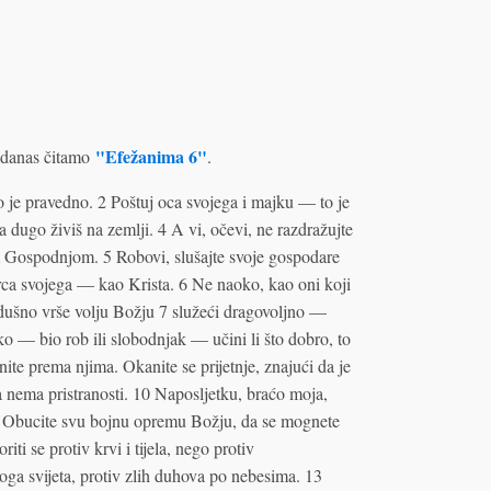
"Efežanima 6"
danas čitamo
.
to je pravedno. 2 Poštuj oca svojega i majku — to je
 dugo živiš na zemlji. 4 A vi, očevi, ne razdražujte
 Gospodnjom. 5 Robovi, slušajte svoje gospodare
 srca svojega — kao Krista. 6 Ne naoko, kao oni koji
zdušno vrše volju Božju 7 služeći dragovoljno —
o — bio rob ili slobodnjak — učini li što dobro, to
inite prema njima. Okanite se prijetnje, znajući da je
nema pristranosti. 10 Naposljetku, braćo moja,
1 Obucite svu bojnu opremu Božju, da se mognete
ti se protiv krvi i tijela, nego protiv
voga svijeta, protiv zlih duhova po nebesima. 13