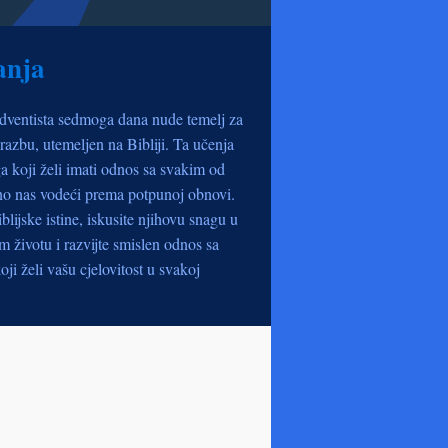
anja
dventista sedmoga dana nude temelj za
razbu, utemeljen na Bibliji. Ta učenja
a koji želi imati odnos sa svakim od
no nas vodeći prema potpunoj obnovi.
iblijske istine, iskusite njihovu snagu u
životu i razvijte smislen odnos sa
oji želi vašu cjelovitost u svakoj