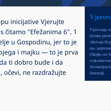
Vjerov
pu inicijative Vjerujte
Vjerovanja A
 čitamo "Efežanima 6". 1
životnu preob
elje u Gospodinu, jer to je
otkrivaju Bog
nas, nepresta
ojega i majku — to je prva
Otkrijte ove b
da ti dobro bude i da
svakodnevnom 
Stvoriteljem k
i, očevi, ne razdražujte
dimenziji.