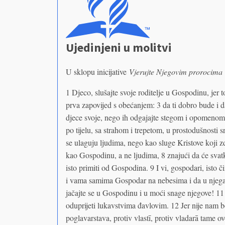
Ujedinjeni u molitvi
U sklopu inicijative
Vjerujte Njegovim prorocima
1 Djeco, slušajte svoje roditelje u Gospodinu, jer 
prva zapovijed s obećanjem: 3 da ti dobro bude i da
djece svoje, nego ih odgajajte stegom i opomenom
po tijelu, sa strahom i trepetom, u prostodušnosti
se ulaguju ljudima, nego kao sluge Kristove koji 
kao Gospodinu, a ne ljudima, 8 znajući da će svatk
isto primiti od Gospodina. 9 I vi, gospodari, isto č
i vama samima Gospodar na nebesima i da u njega 
jačajte se u Gospodinu i u moći snage njegove! 1
oduprijeti lukavstvima đavlovim. 12 Jer nije nam bori
poglavarstava, protiv vlastī, protiv vladarā tame o