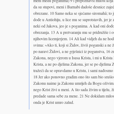
meni među poganima) 9 i prepoznavši milost koja m
da su stupovi, meni i Barnabi dadoše desnice zaj
obrezane. 10 Samo neka se sjećamo siromahā; to je
dođe u Antiohiju, u lice mu se suprotstavih, jer j
neki od Jakova, jeo je s poganima. A kad oni dođoše
obrezanja. 13 A u pretvaranju mu se pridružiše i o
njihovim licemjerjem. 14 Ali kad vidjeh da ne hode
svima: »Ako ti, koji si Židov, živiš poganski a ne 
po naravi Židovi, a ne grješnici iz poganstva, 16 
Zakona, nego vjerom u Isusa Krista, i mi u Krista
Krista, a ne po djelima Zakona, jer se po djelima Z
tražeći da se opravdamo u Kristu, i sami nađosmo g
18 Jer ako ponovno gradim ono što sam bio srušio
Zakonu naime ja Zakonu umrijeh da Bogu oživim. 2
nego Krist živi u meni. A što sada živim u tijelu, 
predade sama sebe za mene. 21 Ne dokidam milost
onda je Krist umro zalud.