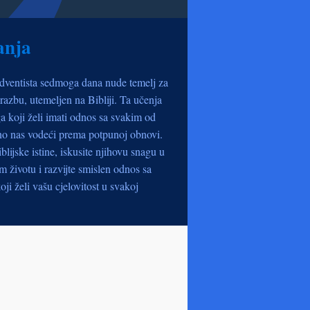
anja
dventista sedmoga dana nude temelj za
razbu, utemeljen na Bibliji. Ta učenja
a koji želi imati odnos sa svakim od
no nas vodeći prema potpunoj obnovi.
iblijske istine, iskusite njihovu snagu u
životu i razvijte smislen odnos sa
oji želi vašu cjelovitost u svakoj