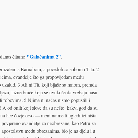
"Galaćanima 2"
danas čitamo
.
eruzalem s Barnabom, a povedoh sa sobom i Tita. 2
nicima, evanđelje što ga propovijedam među
 uzalud. 3 Ali ni Tit, koji bijaše sa mnom, premda
 uljeza, lažne braće koja se uvukoše da vrebaju našu
li robovima. 5 Njima ni načas nismo popustili i
 6 A od onih koji slove da su nešto, kakvi god da su
 na lice čovjekovo — meni naime ti uglednici ništa
je povjereno evanđelje za neobrezane, kao Petru za
u apostolstvu među obrezanima, bio je na djelu i u