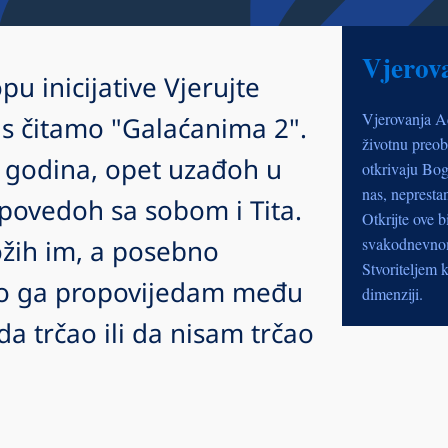
Vjerov
pu inicijative Vjerujte
Vjerovanja A
s čitamo "Galaćanima 2".
životnu preob
 godina, opet uzađoh u
otkrivaju Bog
nas, nepresta
povedoh sa sobom i Tita.
Otkrijte ove b
ožih im, a posebno
svakodnevnom 
Stvoriteljem k
to ga propovijedam među
dimenziji.
 trčao ili da nisam trčao