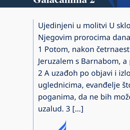
Ujedinjeni u molitvi U sklo
Njegovim prorocima dana
1 Potom, nakon četrnaest
Jeruzalem s Barnabom, a 
2 A uzađoh po objavi i izl
uglednicima, evanđelje š
poganima, da ne bih možda
uzalud. 3 […]