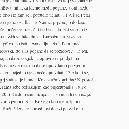
i je dana, Jakov i Kefa i Ivan, za koje se smatralo
edništva: mi neka idemo među pogane, a oni među
 ono što sam se i potrudio učiniti. 11 A kad Petar
e zavrijedio osudbu. 12 Naime, prije nego dođoše
, počeo se povlačiti i odvajati bojeći se onih iz
stali Židovi, tako da je i Barnaba bio zaveden
 prȁvo, po istini evanđelja, rekoh Petru pred
židovski, što siliš pogane da se požidove?« 15 Mi,
znajući da se čovjek ne opravdava po djelima
 Isusa uzvjerovasmo da se opravdamo po vjeri u
akona nijedno tijelo neće opravdati. 17 Ako li se,
rješnima, je li onda Krist služnik grijeha? Nipošto!
, sama sebe pokazujem kao prijestupnika. 19 Po
0 S Kristom sam razapet — živim, ali ne više ja,
živim vjerom u Sina Božjega koji me uzljubi i
 Božju! Jer ako pravednost dolazi po Zakonu,