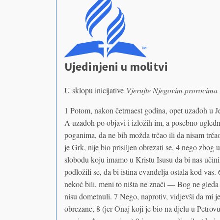
Ujedinjeni u molitvi
U sklopu inicijative
Vjerujte Njegovim prorocima
1 Potom, nakon četrnaest godina, opet uzađoh u J
A uzađoh po objavi i izložih im, a posebno ugled
poganima, da ne bih možda trčao ili da nisam trčao
je Grk, nije bio prisiljen obrezati se, 4 nego zbog
slobodu koju imamo u Kristu Isusu da bi nas učini
podložili se, da bi istina evanđelja ostala kod vas.
nekoć bili, meni to ništa ne znači — Bog ne gleda
nisu dometnuli. 7 Nego, naprotiv, vidjevši da mi 
obrezane, 8 (jer Onaj koji je bio na djelu u Petrov