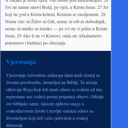
Svi ste naime sinovi Božji, po vjeri, u Kristu Isusu. 27 Jer
koji ste god u Krista kršteni, Kristom se zaodjenuste. 28
Nema više: ni Židov ni Grk, nema: ni rob ni slobodnjak,
nema: ni muško ni žensko — jer svi ste vi jedno u Kristu
Isusu. 29 Ako li ste vi Kristovi, onda ste Abrahamovo
potomstvo i baštinici po obećanju.
Vjerovanja
Vjerovanja Adventista sedmoga dana nude temelj za
životnu preobrazbu, utemeljen na Bibliji. Ta učenja
otkrivaju Boga koji želi imati odnos sa svakim od nas,
neprestano nas vodeći prema potpunoj obnovi. Otkrijte
ove biblijske istine, iskusite njihovu snagu u
svakodnevnom životu i razvijte smislen odnos sa
Stvoriteljem koji želi vašu cjelovitost u svakoj
dimenziji.