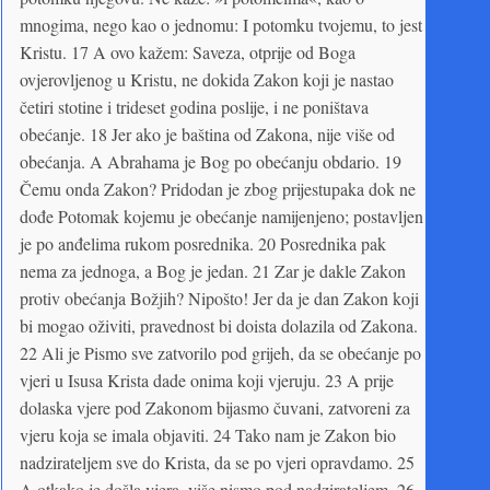
mnogima, nego kao o jednomu: I potomku tvojemu, to jest
Kristu. 17 A ovo kažem: Saveza, otprije od Boga
ovjerovljenog u Kristu, ne dokida Zakon koji je nastao
četiri stotine i trideset godina poslije, i ne poništava
obećanje. 18 Jer ako je baština od Zakona, nije više od
obećanja. A Abrahama je Bog po obećanju obdario. 19
Čemu onda Zakon? Pridodan je zbog prijestupaka dok ne
dođe Potomak kojemu je obećanje namijenjeno; postavljen
je po anđelima rukom posrednika. 20 Posrednika pak
nema za jednoga, a Bog je jedan. 21 Zar je dakle Zakon
protiv obećanja Božjih? Nipošto! Jer da je dan Zakon koji
bi mogao oživiti, pravednost bi doista dolazila od Zakona.
22 Ali je Pismo sve zatvorilo pod grijeh, da se obećanje po
vjeri u Isusa Krista dade onima koji vjeruju. 23 A prije
dolaska vjere pod Zakonom bijasmo čuvani, zatvoreni za
vjeru koja se imala objaviti. 24 Tako nam je Zakon bio
nadzirateljem sve do Krista, da se po vjeri opravdamo. 25
A otkako je došla vjera, više nismo pod nadzirateljem. 26