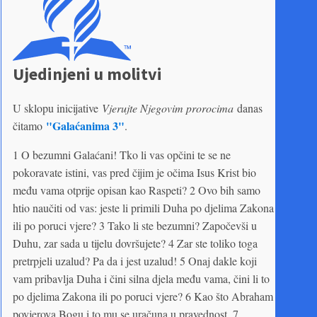
Ujedinjeni u molitvi
U sklopu inicijative
Vjerujte Njegovim prorocima
danas
"Galaćanima 3"
čitamo
.
1 O bezumni Galaćani! Tko li vas opčini te se ne
pokoravate istini, vas pred čijim je očima Isus Krist bio
među vama otprije opisan kao Raspeti? 2 Ovo bih samo
htio naučiti od vas: jeste li primili Duha po djelima Zakona
ili po poruci vjere? 3 Tako li ste bezumni? Započevši u
Duhu, zar sada u tijelu dovršujete? 4 Zar ste toliko toga
pretrpjeli uzalud? Pa da i jest uzalud! 5 Onaj dakle koji
vam pribavlja Duha i čini silna djela među vama, čini li to
po djelima Zakona ili po poruci vjere? 6 Kao što Abraham
povjerova Bogu i to mu se uračuna u pravednost. 7