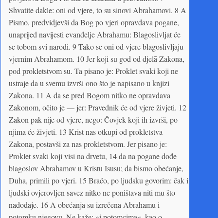
Shvatite dakle: oni od vjere, to su sinovi Abrahamovi. 8 A
Pismo, predvidjevši da Bog po vjeri opravdava pogane,
unaprijed navijesti evanđelje Abrahamu: Blagoslivljat će
se tobom svi narodi. 9 Tako se oni od vjere blagoslivljaju
vjernim Abrahamom. 10 Jer koji su god od djelā Zakona,
pod prokletstvom su. Ta pisano je: Proklet svaki koji ne
ustraje da u svemu izvrši ono što je napisano u knjizi
Zakona. 11 A da se pred Bogom nitko ne opravdava
Zakonom, očito je — jer: Pravednik će od vjere živjeti. 12
Zakon pak nije od vjere, nego: Čovjek koji ih izvrši, po
njima će živjeti. 13 Krist nas otkupi od prokletstva
Zakona, postavši za nas prokletstvom. Jer pisano je:
Proklet svaki koji visi na drvetu, 14 da na pogane dođe
blagoslov Abrahamov u Kristu Isusu; da bismo obećanje,
Duha, primili po vjeri. 15 Braćo, po ljudsku govorim: čak i
ljudski ovjerovljen savez nitko ne poništava niti mu što
nadodaje. 16 A obećanja su izrečena Abrahamu i
potomku njegovu. Ne kaže: »i potomcima«, kao o