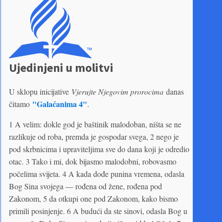
Ujedinjeni u molitvi
U sklopu inicijative
Vjerujte Njegovim prorocima
danas
"Galaćanima 4"
čitamo
.
1 A velim: dokle god je baštinik malodoban, ništa se ne
razlikuje od roba, premda je gospodar svega, 2 nego je
pod skrbnicima i upraviteljima sve do dana koji je odredio
otac. 3 Tako i mi, dok bijasmo malodobni, robovasmo
počelima svijeta. 4 A kada dođe punina vremena, odasla
Bog Sina svojega — rođena od žene, rođena pod
Zakonom, 5 da otkupi one pod Zakonom, kako bismo
primili posinjenje. 6 A budući da ste sinovi, odasla Bog u