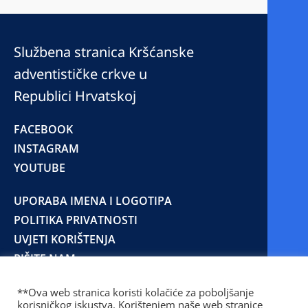
Službena stranica Kršćanske
adventističke crkve u
Republici Hrvatskoj
FACEBOOK
INSTAGRAM
YOUTUBE
UPORABA IMENA I LOGOTIPA
POLITIKA PRIVATNOSTI
UVJETI KORIŠTENJA
PIŠITE NAM
**Ova web stranica koristi kolačiće za poboljšanje
korisničkog iskustva. Korištenjem naše web stranice
© 2025 Copyright © 2023 Kršćanska adventistička