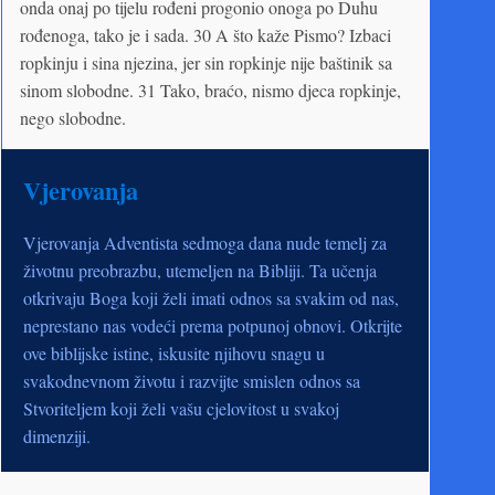
onda onaj po tijelu rođeni progonio onoga po Duhu
rođenoga, tako je i sada. 30 A što kaže Pismo? Izbaci
ropkinju i sina njezina, jer sin ropkinje nije baštinik sa
sinom slobodne. 31 Tako, braćo, nismo djeca ropkinje,
nego slobodne.
Vjerovanja
Vjerovanja Adventista sedmoga dana nude temelj za
životnu preobrazbu, utemeljen na Bibliji. Ta učenja
otkrivaju Boga koji želi imati odnos sa svakim od nas,
neprestano nas vodeći prema potpunoj obnovi. Otkrijte
ove biblijske istine, iskusite njihovu snagu u
svakodnevnom životu i razvijte smislen odnos sa
Stvoriteljem koji želi vašu cjelovitost u svakoj
dimenziji.