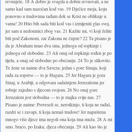
revnujete. 18 A dobro je svagda u dobru revnovati, a ne
samo kad sam nazočan kod vas. 19 Dječice moja, koju
ponovno u trudovima rađam dok se Krist ne oblikuje u
vama! 20 Htio bih sada biti kod vas i izmijeniti glas svoj,
jer sam u nedoumici zbog vas. 21 Kažite mi, vi koji želite
biti pod Zakonom, zar Zakona ne čujete? 22 Ta pisano je
da je Abraham imao dva sina, jednoga od ropkinje i
jednoga od slobodne. 23 Ali onaj od ropkinje rođen je po
tijelu, a onaj od slobodne po obećanju. 24 To je slikovito.
Te žene su naime dva Saveza: jedan s gore Sinaja, koji
rađa za ropstvo — to je Hagara. 25 Jer Hagara je gora
Sinaj, u Arabiji, a odgovara sadašnjem Jeruzalemu jer
robuje zajedno s djecom svojom. 26 No onaj gore
Jeruzalem jest slobodna — to je majka sviju nas. 27
Pisano je naime: Proveseli se, nerotkinjo, ti koja ne rađaš,
razdri se i zavapi, ti koja nemaš trudove! Jer napuštena
mnogo više djece ima negoli ona koja ima muža. 28 A mi
smo, braćo, po Izaku, djeca obećanja. 29 Ali kao što je