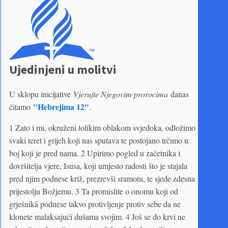
Ujedinjeni u molitvi
U sklopu inicijative
Vjerujte Njegovim prorocima
danas
"Hebrejima 12"
čitamo
.
1 Zato i mi, okruženi tolikim oblakom svjedoka, odložimo
svaki teret i grijeh koji nas sputava te postojano trčimo u
boj koji je pred nama. 2 Upirimo pogled u začetnika i
dovršitelja vjere, Isusa, koji umjesto radosti što je stajala
pred njim podnese križ, prezrevši sramotu, te sjede zdesna
prijestolju Božjemu. 3 Ta promislite o onomu koji od
grješnikā podnese takvo protivljenje protiv sebe da ne
klonete malaksajući dušama svojim. 4 Još se do krvi ne