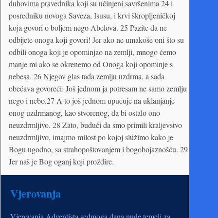
duhovima pravednika koji su učinjeni savršenima 24 i
posredniku novoga Saveza, Isusu, i krvi škropljeničkoj
koja govori o boljem nego Abelova. 25 Pazite da ne
odbijete onoga koji govori! Jer ako ne umakoše oni što su
odbili onoga koji je opominjao na zemlji, mnogo ćemo
manje mi ako se okrenemo od Onoga koji opominje s
nebesa. 26 Njegov glas tada zemlju uzdrma, a sada
obećava govoreći: Još jednom ja potresam ne samo zemlju
nego i nebo.27 A to još jednom upućuje na uklanjanje
onog uzdrmanog, kao stvorenog, da bi ostalo ono
neuzdrmljivo. 28 Zato, budući da smo primili kraljevstvo
neuzdrmljivo, imajmo milost po kojoj služimo kako je
Bogu ugodno, sa strahopoštovanjem i bogobojaznošću. 29
Jer naš je Bog oganj koji proždire.
Vjerovanja
Vjerovanja Adventista sedmoga dana nude temelj za