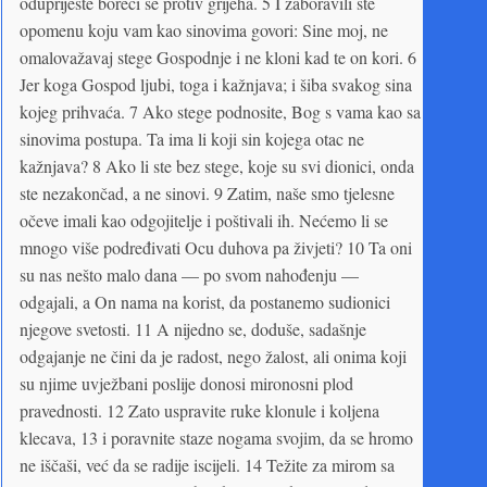
oduprijeste boreći se protiv grijeha. 5 I zaboravili ste
opomenu koju vam kao sinovima govori: Sine moj, ne
omalovažavaj stege Gospodnje i ne kloni kad te on kori. 6
Jer koga Gospod ljubi, toga i kažnjava; i šiba svakog sina
kojeg prihvaća. 7 Ako stege podnosite, Bog s vama kao sa
sinovima postupa. Ta ima li koji sin kojega otac ne
kažnjava? 8 Ako li ste bez stege, koje su svi dionici, onda
ste nezakončad, a ne sinovi. 9 Zatim, naše smo tjelesne
očeve imali kao odgojitelje i poštivali ih. Nećemo li se
mnogo više podređivati Ocu duhova pa živjeti? 10 Ta oni
su nas nešto malo dana — po svom nahođenju —
odgajali, a On nama na korist, da postanemo sudionici
njegove svetosti. 11 A nijedno se, doduše, sadašnje
odgajanje ne čini da je radost, nego žalost, ali onima koji
su njime uvježbani poslije donosi mironosni plod
pravednosti. 12 Zato uspravite ruke klonule i koljena
klecava, 13 i poravnite staze nogama svojim, da se hromo
ne iščaši, već da se radije iscijeli. 14 Težite za mirom sa