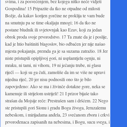
svima, i za posvećenjem, bez kojega nitko neće vidjeti
Gospodina! 15 Pripazite da tko ne otpadne od milosti
Božje, da kakav korijen gorčine ne proklija te vam bude
na smutnju pa se time okaljaju mnogi; 16 da tko ne
postane bludnik ili svjetovnjak kao Ezav, koji za jedan
obrok proda svoje prvorodstvo. 17 Ta znate da je i poslije,
kad je htio baštiniti blagoslov, bio odbačen jer nije našao
mjesta pokajanju, premda ga je sa suzama zatražio. 18 Jer
niste pristupili opipljivoj gori, ni usplamtjelu ognju, ni
mraku, ni tami, ni vihoru, 19 ni ječanju trube, ni glasu
riječī — koji su ga čuli, zamoliše da im se više ne upravi
nijedna riječ, 20 jer nisu podnosili ono što je bilo
zapovjeđeno: Ako se ma i živinče dotakne gore, neka se
kamenuje ili strijelom ustrijeli! 21 I prizor bijaše tako
strašan da Mojsije reče: Prestrašen sam i dršćem. 22 Nego
ste pristupili gori Sionu i gradu Boga živoga, Jeruzalemu
nebeskom, i mirijadama anđela, 23 svečanom zboru i crkvi
prvorođenaca zapisanih na nebesima, i Bogu, sucu svega, i