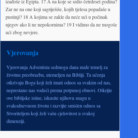
izađoše iz Egipta. 17 A na koje se srdio četrdeset godina?
Zar ne na one koji sagriješiše, kojih tjelesa popadaše u
pustinji? 18 A kojima se zakle da neće ući u počinak
njegov ako li ne nepokornima? 19 I vidimo da ne mogoše
ući zbog nevjere.
Vjerovanja
Vjerovanja Adventista sedmoga dana nude temelj za
životnu preobrazbu, utemeljen na Bibliji. Ta učenja
otkrivaju Boga koji želi imati odnos sa svakim od nas,
neprestano nas vodeći prema potpunoj obnovi. Otkrijte
ove biblijske istine, iskusite njihovu snagu u
svakodnevnom životu i razvijte smislen odnos sa
Stvoriteljem koji želi vašu cjelovitost u svakoj
dimenziji.