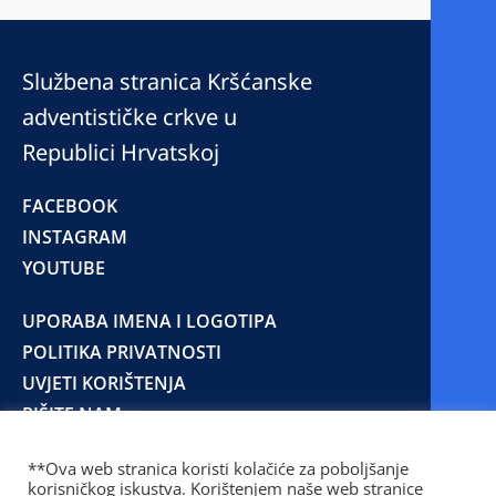
Službena stranica Kršćanske
adventističke crkve u
Republici Hrvatskoj
FACEBOOK
INSTAGRAM
YOUTUBE
UPORABA IMENA I LOGOTIPA
POLITIKA PRIVATNOSTI
UVJETI KORIŠTENJA
PIŠITE NAM
**Ova web stranica koristi kolačiće za poboljšanje
korisničkog iskustva. Korištenjem naše web stranice
© 2025 Copyright © 2023 Kršćanska adventistička