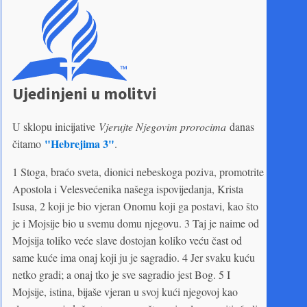
Ujedinjeni u molitvi
U sklopu inicijative
Vjerujte Njegovim prorocima
danas
"Hebrejima 3"
čitamo
.
1 Stoga, braćo sveta, dionici nebeskoga poziva, promotrite
Apostola i Velesvećenika našega ispovijedanja, Krista
Isusa, 2 koji je bio vjeran Onomu koji ga postavi, kao što
je i Mojsije bio u svemu domu njegovu. 3 Taj je naime od
Mojsija toliko veće slave dostojan koliko veću čast od
same kuće ima onaj koji ju je sagradio. 4 Jer svaku kuću
netko gradi; a onaj tko je sve sagradio jest Bog. 5 I
Mojsije, istina, bijaše vjeran u svoj kući njegovoj kao