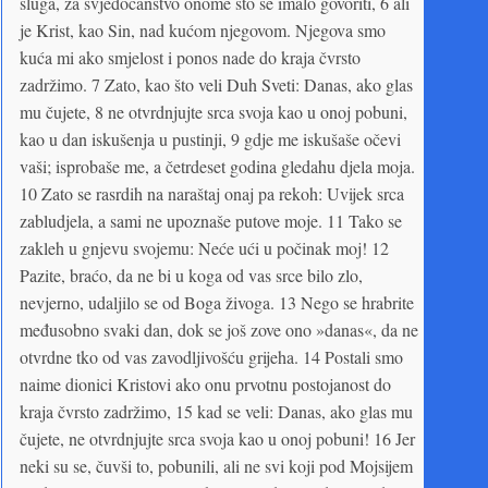
sluga, za svjedočanstvo onome što se imalo govoriti, 6 ali
je Krist, kao Sin, nad kućom njegovom. Njegova smo
kuća mi ako smjelost i ponos nade do kraja čvrsto
zadržimo. 7 Zato, kao što veli Duh Sveti: Danas, ako glas
mu čujete, 8 ne otvrdnjujte srca svoja kao u onoj pobuni,
kao u dan iskušenja u pustinji, 9 gdje me iskušaše očevi
vaši; isprobaše me, a četrdeset godina gledahu djela moja.
10 Zato se rasrdih na naraštaj onaj pa rekoh: Uvijek srca
zabludjela, a sami ne upoznaše putove moje. 11 Tako se
zakleh u gnjevu svojemu: Neće ući u počinak moj! 12
Pazite, braćo, da ne bi u koga od vas srce bilo zlo,
nevjerno, udaljilo se od Boga živoga. 13 Nego se hrabrite
međusobno svaki dan, dok se još zove ono »danas«, da ne
otvrdne tko od vas zavodljivošću grijeha. 14 Postali smo
naime dionici Kristovi ako onu prvotnu postojanost do
kraja čvrsto zadržimo, 15 kad se veli: Danas, ako glas mu
čujete, ne otvrdnjujte srca svoja kao u onoj pobuni! 16 Jer
neki su se, čuvši to, pobunili, ali ne svi koji pod Mojsijem