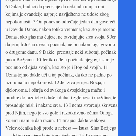
6 Dakle, budući da preostaje da neki uđu u nj, a oni
kojima je evanđelje najprije naviješteno ne uđoše zbog
nepokornosti, 7 On ponovno određuje jedan dan govoreći
u Davidu Danas, nakon toliko vremena; kao što je rečeno:
Danas, ako glas mu čujete, ne otvrdnjujte srca svoja. 8 Jer
da je njih Jošua uveo u počinak, ne bi nakon toga govorio
o drugome danu. 9 Dakle, preostaje neki subotnji počinak
puku Božjemu. 10 Jer tko uđe u počinak njegov, i sam je
počinuo od djela svojih, kao što je i Bog od svojih. 11
Uznastojmo dakle ući u taj počinak, da tko ne padne po
uzoru na tu nepokornost. 12 Jer živa je riječ Božja, i
djelotvorna, i oštrija od svakoga dvosjekloga mača; i
prodire do razdiobe i duše i duha, i zglobova i moždine, te
prosuđuje misli i nakane srca. 13 I nema stvorenja skrivena
pred Njim, nego je sve golo i razotkriveno očima Onoga
kojemu nam je dati račun. 14 Imajući dakle velikoga
Velesvećenika koji prođe u nebesa — Isusa, Sina Božjega
— držimo se vjere koju ispovijedamo. 15 Ta nemamo