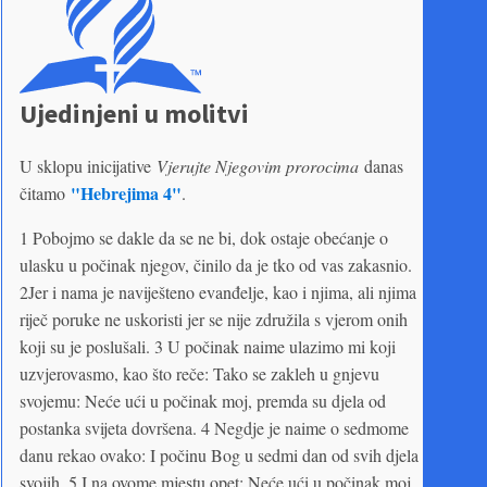
Ujedinjeni u molitvi
U sklopu inicijative
Vjerujte Njegovim prorocima
danas
"Hebrejima 4"
čitamo
.
1 Pobojmo se dakle da se ne bi, dok ostaje obećanje o
ulasku u počinak njegov, činilo da je tko od vas zakasnio.
2Jer i nama je naviješteno evanđelje, kao i njima, ali njima
riječ poruke ne uskoristi jer se nije združila s vjerom onih
koji su je poslušali. 3 U počinak naime ulazimo mi koji
uzvjerovasmo, kao što reče: Tako se zakleh u gnjevu
svojemu: Neće ući u počinak moj, premda su djela od
postanka svijeta dovršena. 4 Negdje je naime o sedmome
danu rekao ovako: I počinu Bog u sedmi dan od svih djela
svojih. 5 I na ovome mjestu opet: Neće ući u počinak moj.