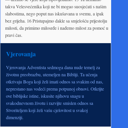
takva Velesvećenika koji ne bi mogao suosjećati s našim
slabostima, nego poput nas iskušavana u svemu, a ipak
bez grijeha. 16 Pristupajmo dakle sa smjelošću prijestolju
milosti, da primimo milosrđe i nađemo milost za pomoć u
pravi čas.
Vjerovanja
Vjerovanja Adventista sedmoga dana nude temelj za
životnu preobrazbu, utemeljen na Bibliji. Ta učenja
otkrivaju Boga koji želi imati odnos sa svakim od nas,
neprestano nas vodeći prema potpunoj obnovi. Otkrijte
ove biblijske istine, iskusite njihovu snagu u
svakodnevnom životu i razvijte smislen odnos sa
Stvoriteljem koji želi vašu cjelovitost u svakoj
dimenziji.