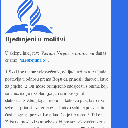
Ujedinjeni u molitvi
U sklopu inicijative
Vjerujte Njegovim prorocima
danas
"Hebrejima 5"
čitamo
.
1 Svaki se naime velesvećenik, od ljudi uziman, za ljude
postavlja u odnosu prema Bogu da prinosi i darove i žrtve
za grijehe. 2 On može primjereno suosjećati s onima koji
su u neznanju i zabludi jer je i sam zaogrnut
slabošću. 3 Zbog toga i mora — kako za puk, tako i za
sebe — prinositi za grijehe. 4 I nitko sebi ne prisvaja tu
čast, nego ga poziva Bog, kao što je i Arona. 5 Tako i
Krist ne proslavi sam sebe da bi postao velesvećenikom,