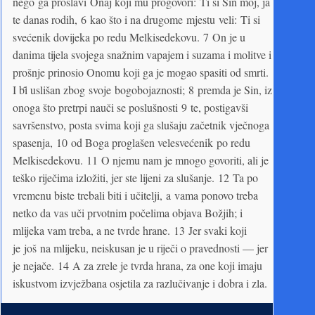
nego ga proslavi Onaj koji mu progovori: Ti si Sin moj, ja
te danas rodih, 6 kao što i na drugome mjestu veli: Ti si
svećenik dovijeka po redu Melkisedekovu. 7 On je u
danima tijela svojega snažnim vapajem i suzama i molitve i
prošnje prinosio Onomu koji ga je mogao spasiti od smrti.
I bȋ uslišan zbog svoje bogobojaznosti; 8 premda je Sin, iz
onoga što pretrpi nauči se poslušnosti 9 te, postigavši
savršenstvo, posta svima koji ga slušaju začetnik vječnoga
spasenja, 10 od Boga proglašen velesvećenik po redu
Melkisedekovu. 11 O njemu nam je mnogo govoriti, ali je
teško riječima izložiti, jer ste lijeni za slušanje. 12 Ta po
vremenu biste trebali biti i učitelji, a vama ponovo treba
netko da vas uči prvotnim počelima objava Božjih; i
mlijeka vam treba, a ne tvrde hrane. 13 Jer svaki koji
je još na mlijeku, neiskusan je u riječi o pravednosti — jer
je nejače. 14 A za zrele je tvrda hrana, za one koji imaju
iskustvom izvježbana osjetila za razlučivanje i dobra i zla.