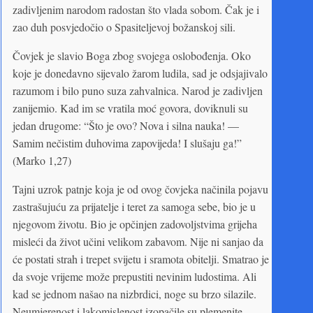
zadivljenim narodom radostan što vlada sobom. Čak je i
zao duh posvjedočio o Spasiteljevoj božanskoj sili.
Čovjek je slavio Boga zbog svojega oslobođenja. Oko
koje je donedavno sijevalo žarom ludila, sad je odsjajivalo
razumom i bilo puno suza zahvalnica. Narod je zadivljen
zanijemio. Kad im se vratila moć govora, doviknuli su
jedan drugome: “Što je ovo? Nova i silna nauka! —
Samim nečistim duhovima zapovijeda! I slušaju ga!”
(Marko 1,27)
Tajni uzrok patnje koja je od ovog čovjeka načinila pojavu
zastrašujuću za prijatelje i teret za samoga sebe, bio je u
njegovom životu. Bio je opčinjen zadovoljstvima grijeha
misleći da život učini velikom zabavom. Nije ni sanjao da
će postati strah i trepet svijetu i sramota obitelji. Smatrao je
da svoje vrijeme može prepustiti nevinim ludostima. Ali
kad se jednom našao na nizbrdici, noge su brzo silazile.
Neumjerenost i lakomislenost izopačile su plemenite