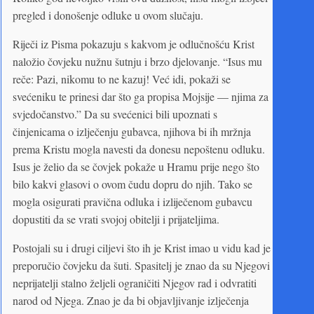
pregled i donošenje odluke u ovom slučaju.
Riječi iz Pisma pokazuju s kakvom je odlučnošću Krist
naložio čovjeku nužnu šutnju i brzo djelovanje. “Isus mu
reče: Pazi, nikomu to ne kazuj! Već idi, pokaži se
svećeniku te prinesi dar što ga propisa Mojsije — njima za
svjedočanstvo.” Da su svećenici bili upoznati s
činjenicama o izlječenju gubavca, njihova bi ih mržnja
prema Kristu mogla navesti da donesu nepoštenu odluku.
Isus je želio da se čovjek pokaže u Hramu prije nego što
bilo kakvi glasovi o ovom čudu dopru do njih. Tako se
mogla osigurati pravična odluka i izliječenom gubavcu
dopustiti da se vrati svojoj obitelji i prijateljima.
Postojali su i drugi ciljevi što ih je Krist imao u vidu kad je
preporučio čovjeku da šuti. Spasitelj je znao da su Njegovi
neprijatelji stalno željeli ograničiti Njegov rad i odvratiti
narod od Njega. Znao je da bi objavljivanje izlječenja