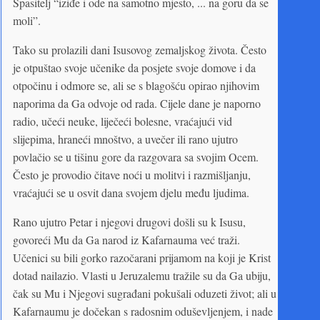
Spasitelj “iziđe i ode na samotno mjesto, ... na goru da se
moli”.
Tako su prolazili dani Isusovog zemaljskog života. Često
je otpuštao svoje učenike da posjete svoje domove i da
otpočinu i odmore se, ali se s blagošću opirao njihovim
naporima da Ga odvoje od rada. Cijele dane je naporno
radio, učeći neuke, liječeći bolesne, vraćajući vid
slijepima, hraneći mnoštvo, a uvečer ili rano ujutro
povlačio se u tišinu gore da razgovara sa svojim Ocem.
Često je provodio čitave noći u molitvi i razmišljanju,
vraćajući se u osvit dana svojem djelu među ljudima.
Rano ujutro Petar i njegovi drugovi došli su k Isusu,
govoreći Mu da Ga narod iz Kafarnauma već traži.
Učenici su bili gorko razočarani prijamom na koji je Krist
dotad nailazio. Vlasti u Jeruzalemu tražile su da Ga ubiju,
čak su Mu i Njegovi sugrađani pokušali oduzeti život; ali u
Kafarnaumu je dočekan s radosnim oduševljenjem, i nade