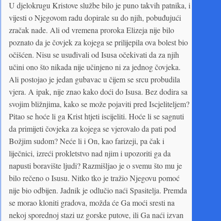
U djelokrugu Kristove službe bilo je puno takvih patnika, i
vijesti o Njegovom radu dopirale su do njih, pobuđujući
zračak nade. Ali od vremena proroka Elizeja nije bilo
poznato da je čovjek za kojega se prilijepila ova bolest bio
očišćen. Nisu se usuđivali od Isusa očekivati da za njih
učini ono što nikada nije učinjeno ni za jednog čovjeka.
Ali postojao je jedan gubavac u čijem se srcu probudila
vjera. A ipak, nije znao kako doći do Isusa. Bez dodira sa
svojim bližnjima, kako se može pojaviti pred Iscjeliteljem?
Pitao se hoće li ga Krist htjeti iscijeliti. Hoće li se sagnuti
da primijeti čovjeka za kojega se vjerovalo da pati pod
Božjim sudom? Neće li i On, kao farizeji, pa čak i
liječnici, izreći prokletstvo nad njim i upozoriti ga da
napusti boravište ljudi? Razmišljao je o svemu što mu je
bilo rečeno o Isusu. Nitko tko je tražio Njegovu pomoć
nije bio odbijen. Jadnik je odlučio naći Spasitelja. Premda
se morao kloniti gradova, možda će Ga moći sresti na
nekoj sporednoj stazi uz gorske putove, ili Ga naći izvan