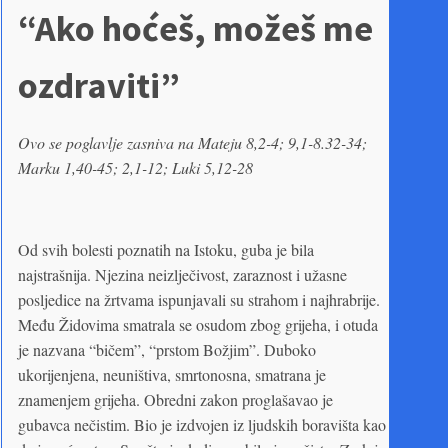
“Ako hoćeš, možeš me
ozdraviti”
Ovo se poglavlje zasniva na Mateju 8,2-4; 9,1-8.32-34;
Marku 1,40-45; 2,1-12; Luki 5,12-28
Od svih bolesti poznatih na Istoku, guba je bila
najstrašnija. Njezina neizlječivost, zaraznost i užasne
posljedice na žrtvama ispunjavali su strahom i najhrabrije.
Među Židovima smatrala se osudom zbog grijeha, i otuda
je nazvana “bičem”, “prstom Božjim”. Duboko
ukorijenjena, neuništiva, smrtonosna, smatrana je
znamenjem grijeha. Obredni zakon proglašavao je
gubavca nečistim. Bio je izdvojen iz ljudskih boravišta kao