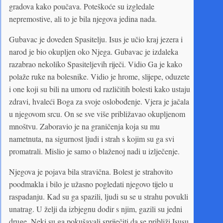
gradova kako poučava. Poteškoće su izgledale
nepremostive, ali to je bila njegova jedina nada.
Gubavac je doveden Spasitelju. Isus je učio kraj jezera i
narod je bio okupljen oko Njega. Gubavac je izdaleka
razabrao nekoliko Spasiteljevih riječi. Vidio Ga je kako
polaže ruke na bolesnike. Vidio je hrome, slijepe, oduzete
i one koji su bili na umoru od različitih bolesti kako ustaju
zdravi, hvaleći Boga za svoje oslobođenje. Vjera je jačala
u njegovom srcu. On se sve više približavao okupljenom
mnoštvu. Zaboravio je na graničenja koja su mu
nametnuta, na sigurnost ljudi i strah s kojim su ga svi
promatrali. Mislio je samo o blaženoj nadi u izlječenje.
Njegova je pojava bila stravična. Bolest je strahovito
poodmakla i bilo je užasno pogledati njegovo tijelo u
raspadanju. Kad su ga spazili, ljudi su se u strahu povukli
unatrag. U želji da izbjegnu dodir s njim, gazili su jedni
druge. Neki su ga pokušavali spriječiti da se približi Isusu,