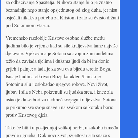
za odbacivanje Spasitelja. Njihovo stanje bilo je znatno
beznadnije nego stanje opsjednutog od zlog duha, jer nisu
osjećali nikakvu potrebu za Kristom i zato su čvrsto držani
pod Sotoninom vlašću.
Vremensko razdoblje Kristove osobne službe među
ljudima bilo je vrijeme kad su sile kraljevstva tame najviše
djelovale. Vjekovima je Sotona sa svojim zlim anđelima
težio da zavlada tijelima i dušama ljudi da bi im donio
grijeh i patnje; a tada je za svu ovu bijedu teretio Boga.
Isus je ljudima otkrivao Božji karakter. Slamao je
Sotoninu silu i oslobađao njegove robove. Novi život,
ljubav i sila s Neba pokrenuli su ljudska srca, i knez zla
ustao je da se bori za nadmoć svojega kraljevstva. Sotona
je prikupio sve svoje snage i na svakom se koraku borio
protiv Kristovog djela.
Tako će biti i u posljednjoj velikoj borbi, u sukobu između
pravde i grijeha. Dok novi život, svjetlost i sila silaze s