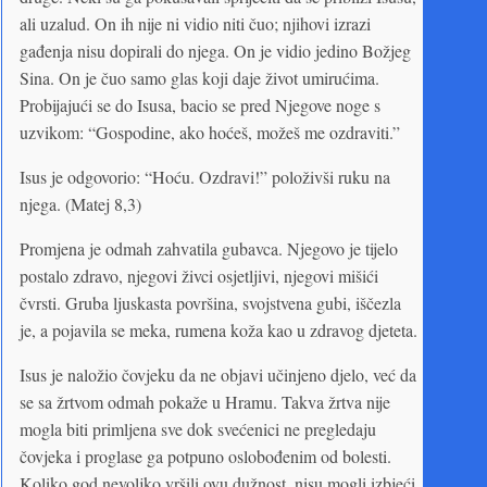
ali uzalud. On ih nije ni vidio niti čuo; njihovi izrazi
gađenja nisu dopirali do njega. On je vidio jedino Božjeg
Sina. On je čuo samo glas koji daje život umirućima.
Probijajući se do Isusa, bacio se pred Njegove noge s
uzvikom: “Gospodine, ako hoćeš, možeš me ozdraviti.”
Isus je odgovorio: “Hoću. Ozdravi!” položivši ruku na
njega. (Matej 8,3)
Promjena je odmah zahvatila gubavca. Njegovo je tijelo
postalo zdravo, njegovi živci osjetljivi, njegovi mišići
čvrsti. Gruba ljuskasta površina, svojstvena gubi, iščezla
je, a pojavila se meka, rumena koža kao u zdravog djeteta.
Isus je naložio čovjeku da ne objavi učinjeno djelo, već da
se sa žrtvom odmah pokaže u Hramu. Takva žrtva nije
mogla biti primljena sve dok svećenici ne pregledaju
čovjeka i proglase ga potpuno oslobođenim od bolesti.
Koliko god nevoljko vršili ovu dužnost, nisu mogli izbjeći