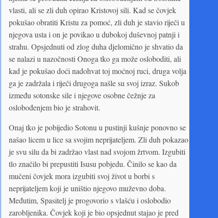
vlasti, ali se zli duh opirao Kristovoj sili. Kad se čovjek
pokušao obratiti Kristu za pomoć, zli duh je stavio riječi u
njegova usta i on je povikao u dubokoj duševnoj patnji i
strahu. Opsjednuti od zlog duha djelomično je shvatio da
se nalazi u nazočnosti Onoga tko ga može osloboditi, ali
kad je pokušao doći nadohvat toj moćnoj ruci, druga volja
ga je zadržala i riječi drugoga našle su svoj izraz. Sukob
između sotonske sile i njegove osobne čežnje za
oslobođenjem bio je strahovit.
Onaj tko je pobijedio Sotonu u pustinji kušnje ponovno se
našao licem u lice sa svojim neprijateljem. Zli duh pokazao
je svu silu da bi zadržao vlast nad svojom žrtvom. Izgubiti
tlo značilo bi prepustiti Isusu pobjedu. Činilo se kao da
mučeni čovjek mora izgubiti svoj život u borbi s
neprijateljem koji je uništio njegovo muževno doba.
Međutim, Spasitelj je progovorio s vlašću i oslobodio
zarobljenika. Čovjek koji je bio opsjednut stajao je pred