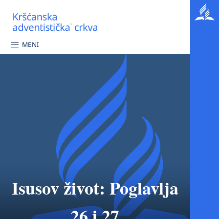
MENI
Isusov život: Poglavlja
26 i 27