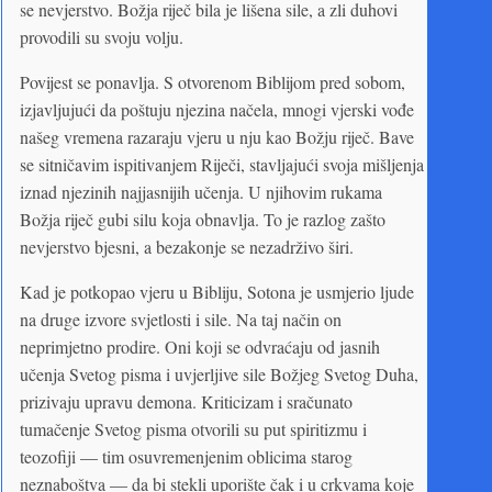
se nevjerstvo. Božja riječ bila je lišena sile, a zli duhovi
provodili su svoju volju.
Povijest se ponavlja. S otvorenom Biblijom pred sobom,
izjavljujući da poštuju njezina načela, mnogi vjerski vođe
našeg vremena razaraju vjeru u nju kao Božju riječ. Bave
se sitničavim ispitivanjem Riječi, stavljajući svoja mišljenja
iznad njezinih najjasnijih učenja. U njihovim rukama
Božja riječ gubi silu koja obnavlja. To je razlog zašto
nevjerstvo bjesni, a bezakonje se nezadrživo širi.
Kad je potkopao vjeru u Bibliju, Sotona je usmjerio ljude
na druge izvore svjetlosti i sile. Na taj način on
neprimjetno prodire. Oni koji se odvraćaju od jasnih
učenja Svetog pisma i uvjerljive sile Božjeg Svetog Duha,
prizivaju upravu demona. Kriticizam i sračunato
tumačenje Svetog pisma otvorili su put spiritizmu i
teozofiji — tim osuvremenjenim oblicima starog
neznaboštva — da bi stekli uporište čak i u crkvama koje