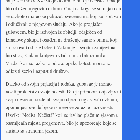
da je već mrtav. Sve što je dodirnuo bilo je nečisto. Zrak je
bio okužen njegovim dahom. Onaj na koga se sumnjalo da
se razbolio morao se pokazati svećenicima koji su ispitivali
i odlučivali o njegovom slučaju. Ako je proglašen
gubavcem, bio je izdvojen iz obitelji, odsječen od
Izraelovog skupa i osuđen na druženje samo s onima koji
su bolovali od iste bolesti. Zakon je u svojim zahtjevima
bio strog. Čak ni kraljevi i vladari nisu bili iznimka.
Vladar koji se razbolio od ove opake bolesti morao je
odložiti žezlo i napustiti društvo.
Daleko od svojih prijatelja i rođaka, gubavac je morao
nositi prokletstvo svoje bolesti. Bio je primoran objavljivati
svoju nesreću, razderati svoju odjeću i oglašavati uzbunu,
opominjući sve da bježe iz njegove zarazne nazočnosti.
Uzvik: “Nečist! Nečist!” koji se javljao plačnim glasom s
osamljenih mjesta progonstva, bilo je upozorenje koje se
slušalo sa strahom i jezom.