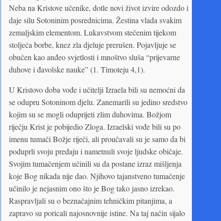
Neba na Kristove učenike, dotle novi život izvire odozdo i
daje silu Sotoninim posrednicima. Žestina vlada svakim
zemaljskim elementom. Lukavstvom stečenim tijekom
stoljeća borbe, knez zla djeluje prerušen. Pojavljuje se
obučen kao anđeo svjetlosti i mnoštvo sluša “prijevarne
duhove i đavolske nauke” (1. Timoteju 4,1).
U Kristovo doba vođe i učitelji Izraela bili su nemoćni da
se odupru Sotoninom djelu. Zanemarili su jedino sredstvo
kojim su se mogli oduprijeti zlim duhovima. Božjom
riječju Krist je pobijedio Zloga. Izraelski vođe bili su po
imenu tumači Božje riječi, ali proučavali su je samo da bi
poduprli svoju predaju i nametnuli svoje ljudske običaje.
Svojim tumačenjem učinili su da postane izraz mišljenja
koje Bog nikada nije dao. Njihovo tajanstveno tumačenje
učinilo je nejasnim ono što je Bog tako jasno izrekao.
Raspravljali su o beznačajnim tehničkim pitanjima, a
zapravo su poricali najosnovnije istine. Na taj način sijalo