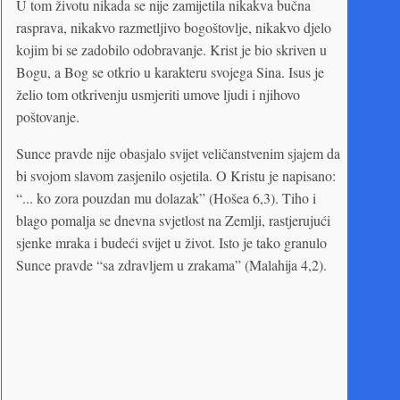
U tom životu nikada se nije zamijetila nikakva bučna
rasprava, nikakvo razmetljivo bogoštovlje, nikakvo djelo
kojim bi se zadobilo odobravanje. Krist je bio skriven u
Bogu, a Bog se otkrio u karakteru svojega Sina. Isus je
želio tom otkrivenju usmjeriti umove ljudi i njihovo
poštovanje.
Sunce pravde nije obasjalo svijet veličanstvenim sjajem da
bi svojom slavom zasjenilo osjetila. O Kristu je napisano:
“... ko zora pouzdan mu dolazak” (Hošea 6,3). Tiho i
blago pomalja se dnevna svjetlost na Zemlji, rastjerujući
sjenke mraka i budeći svijet u život. Isto je tako granulo
Sunce pravde “sa zdravljem u zrakama” (Malahija 4,2).