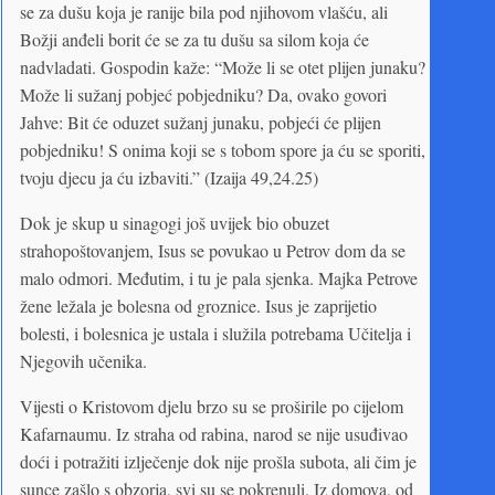
se za dušu koja je ranije bila pod njihovom vlašću, ali
Božji anđeli borit će se za tu dušu sa silom koja će
nadvladati. Gospodin kaže: “Može li se otet plijen junaku?
Može li sužanj pobjeć pobjedniku? Da, ovako govori
Jahve: Bit će oduzet sužanj junaku, pobjeći će plijen
pobjedniku! S onima koji se s tobom spore ja ću se sporiti,
tvoju djecu ja ću izbaviti.” (Izaija 49,24.25)
Dok je skup u sinagogi još uvijek bio obuzet
strahopoštovanjem, Isus se povukao u Petrov dom da se
malo odmori. Međutim, i tu je pala sjenka. Majka Petrove
žene ležala je bolesna od groznice. Isus je zaprijetio
bolesti, i bolesnica je ustala i služila potrebama Učitelja i
Njegovih učenika.
Vijesti o Kristovom djelu brzo su se proširile po cijelom
Kafarnaumu. Iz straha od rabina, narod se nije usuđivao
doći i potražiti izlječenje dok nije prošla subota, ali čim je
sunce zašlo s obzorja, svi su se pokrenuli. Iz domova, od