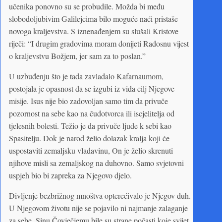
učenika ponovno su se probudile. Možda bi među
slobodoljubivim Galilejcima bilo moguće naći pristaše
novoga kraljevstva. S iznenađenjem su slušali Kristove
riječi: “I drugim gradovima moram donijeti Radosnu vijest
o kraljevstvu Božjem, jer sam za to poslan.”
U uzbuđenju što je tada zavladalo Kafarnaumom,
postojala je opasnost da se izgubi iz vida cilj Njegove
misije. Isus nije bio zadovoljan samo tim da privuče
pozornost na sebe kao na čudotvorca ili iscjelitelja od
tjelesnih bolesti. Težio je da privuče ljude k sebi kao
Spasitelju. Dok je narod želio dolazak kralja koji će
uspostaviti zemaljsku vladavinu, On je želio skrenuti
njihove misli sa zemaljskog na duhovno. Samo svjetovni
uspjeh bio bi zapreka za Njegovo djelo.
Divljenje bezbrižnog mnoštva opterećivalo je Njegov duh.
U Njegovom životu nije se pojavilo ni najmanje zalaganje
za sebe. Sinu Čovječjemu bile su strane počasti koje svijet