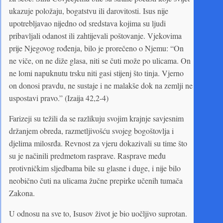
ukazuje položaju, bogatstvu ili darovitosti. Isus nije
upotrebljavao nijedno od sredstava kojima su ljudi
pribavljali odanost ili zahtijevali poštovanje. Vjekovima
prije Njegovog rođenja, bilo je prorečeno o Njemu: “On
ne viče, on ne diže glasa, niti se čuti može po ulicama. On
ne lomi napuknutu trsku niti gasi stijenj što tinja. Vjerno
on donosi pravdu, ne sustaje i ne malakše dok na zemlji ne
uspostavi pravo.” (Izaija 42,2-4)
Farizeji su težili da se razlikuju svojim krajnje savjesnim
držanjem obreda, razmetljivošću svojeg bogoštovlja i
djelima milosrđa. Revnost za vjeru dokazivali su time što
su je načinili predmetom rasprave. Rasprave među
protivničkim sljedbama bile su glasne i duge, i nije bilo
neobično čuti na ulicama žučne prepirke učenih tumača
Zakona.
U odnosu na sve to, Isusov život je bio uočljivo suprotan.