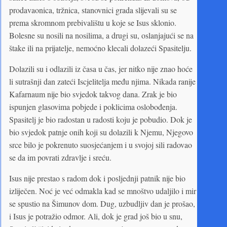
prodavaonica, tržnica, stanovnici grada slijevali su se
prema skromnom prebivalištu u koje se Isus sklonio.
Bolesne su nosili na nosilima, a drugi su, oslanjajući se na
štake ili na prijatelje, nemoćno klecali dolazeći Spasitelju.
Dolazili su i odlazili iz časa u čas, jer nitko nije znao hoće
li sutrašnji dan zateći Iscjelitelja među njima. Nikada ranije
Kafarnaum nije bio svjedok takvog dana. Zrak je bio
ispunjen glasovima pobjede i poklicima oslobođenja.
Spasitelj je bio radostan u radosti koju je pobudio. Dok je
bio svjedok patnje onih koji su dolazili k Njemu, Njegovo
srce bilo je pokrenuto suosjećanjem i u svojoj sili radovao
se da im povrati zdravlje i sreću.
Isus nije prestao s radom dok i posljednji patnik nije bio
izliječen. Noć je već odmakla kad se mnoštvo udaljilo i mir
se spustio na Šimunov dom. Dug, uzbudljiv dan je prošao,
i Isus je potražio odmor. Ali, dok je grad još bio u snu,