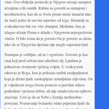
vlast. Ovo obilježje postavilo je Njegovo učenje nasuprot
učenjima svih ostalih. Rabini su govorili sa sumnjom i
neodlučnošću, kao da se Sveto pismo može tumačiti tako
da znači jedno ili sasvim suprotno od toga. Slušatelji su
svakodnevno bili sve više zbunjeni. Međutim, Isus je
izlagao učenje Pisma u skladu s Njegovom nepogrešivom
vlašću. O bilo čemu da je govorio On je govorio sa silom,
tako da se Njegovim riječima nije moglo suprotstavljati.
Nastupao je ozbiljno, ali ne i ogorčeno. Govorio je kao
onaj koji pred sobom ima određeni cilj. Ljudima je
prikazivao stvarnosti vječnog svijeta. U svakoj temi
otkrivao je Boga. Isus je pokušao razbiti zaslijepljenost
koja je držala ljude zaokupljene zemaljskim ciljevima. On
je vrijednosti ovoga života postavio u pravilan odnos:
podređene vječnom dobru; ali nije omalovažavao njihovo
značenje. Učio je da su Nebo i Zemlja međusobno
povezani. Poznavanje božanske istine priprema ljude da