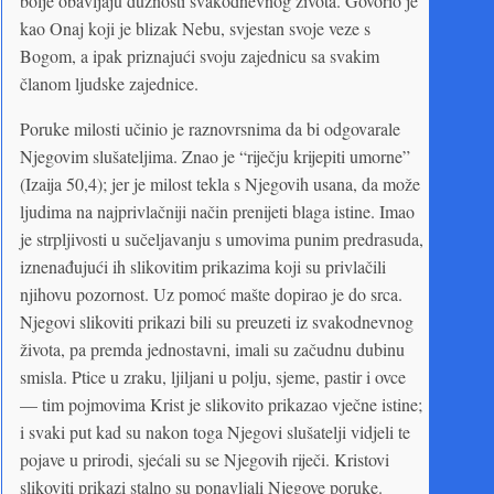
bolje obavljaju dužnosti svakodnevnog života. Govorio je
kao Onaj koji je blizak Nebu, svjestan svoje veze s
Bogom, a ipak priznajući svoju zajednicu sa svakim
članom ljudske zajednice.
Poruke milosti učinio je raznovrsnima da bi odgovarale
Njegovim slušateljima. Znao je “riječju krijepiti umorne”
(Izaija 50,4); jer je milost tekla s Njegovih usana, da može
ljudima na najprivlačniji način prenijeti blaga istine. Imao
je strpljivosti u sučeljavanju s umovima punim predrasuda,
iznenađujući ih slikovitim prikazima koji su privlačili
njihovu pozornost. Uz pomoć mašte dopirao je do srca.
Njegovi slikoviti prikazi bili su preuzeti iz svakodnevnog
života, pa premda jednostavni, imali su začudnu dubinu
smisla. Ptice u zraku, ljiljani u polju, sjeme, pastir i ovce
— tim pojmovima Krist je slikovito prikazao vječne istine;
i svaki put kad su nakon toga Njegovi slušatelji vidjeli te
pojave u prirodi, sjećali su se Njegovih riječi. Kristovi
slikoviti prikazi stalno su ponavljali Njegove poruke.