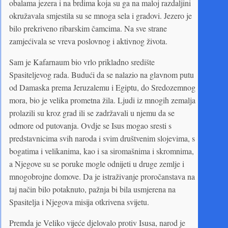
obalama jezera i na brdima koja su ga na maloj razdaljini
okružavala smjestila su se mnoga sela i gradovi. Jezero je
bilo prekriveno ribarskim čamcima. Na sve strane
zamjećivala se vreva poslovnog i aktivnog života.
Sam je Kafarnaum bio vrlo prikladno središte
Spasiteljevog rada. Budući da se nalazio na glavnom putu
od Damaska prema Jeruzalemu i Egiptu, do Sredozemnog
mora, bio je velika prometna žila. Ljudi iz mnogih zemalja
prolazili su kroz grad ili se zadržavali u njemu da se
odmore od putovanja. Ovdje se Isus mogao sresti s
predstavnicima svih naroda i svim društvenim slojevima, s
bogatima i velikanima, kao i sa siromašnima i skromnima,
a Njegove su se poruke mogle odnijeti u druge zemlje i
mnogobrojne domove. Da je istraživanje proročanstava na
taj način bilo potaknuto, pažnja bi bila usmjerena na
Spasitelja i Njegova misija otkrivena svijetu.
Premda je Veliko vijeće djelovalo protiv Isusa, narod je