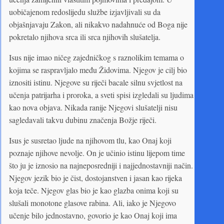
uobičajenom redoslijedu službe izjavljivali su da
objašnjavaju Zakon, ali nikakvo nadahnuće od Boga nije
pokretalo njihova srca ili srca njihovih slušatelja.
Isus nije imao ničeg zajedničkog s raznolikim temama o
kojima se raspravljalo među Židovima. Njegov je cilj bio
iznositi istinu. Njegove su riječi bacale silnu svjetlost na
učenja patrijarha i proroka, a sveti spisi izgledali su ljudima
kao nova objava. Nikada ranije Njegovi slušatelji nisu
sagledavali takvu dubinu značenja Božje riječi.
Isus je susretao ljude na njihovom tlu, kao Onaj koji
poznaje njihove nevolje. On je učinio istinu lijepom time
što ju je iznosio na najneposredniji i najjednostavniji način.
Njegov jezik bio je čist, dostojanstven i jasan kao rijeka
koja teče. Njegov glas bio je kao glazba onima koji su
slušali monotone glasove rabina. Ali, iako je Njegovo
učenje bilo jednostavno, govorio je kao Onaj koji ima