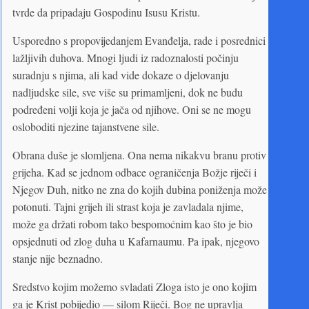
tvrde da pripadaju Gospodinu Isusu Kristu.
Usporedno s propovijedanjem Evanđelja, rade i posrednici
lažljivih duhova. Mnogi ljudi iz radoznalosti počinju
suradnju s njima, ali kad vide dokaze o djelovanju
nadljudske sile, sve više su primamljeni, dok ne budu
podređeni volji koja je jača od njihove. Oni se ne mogu
osloboditi njezine tajanstvene sile.
Obrana duše je slomljena. Ona nema nikakvu branu protiv
grijeha. Kad se jednom odbace ograničenja Božje riječi i
Njegov Duh, nitko ne zna do kojih dubina poniženja može
potonuti. Tajni grijeh ili strast koja je zavladala njime,
može ga držati robom tako bespomoćnim kao što je bio
opsjednuti od zlog duha u Kafarnaumu. Pa ipak, njegovo
stanje nije beznadno.
Sredstvo kojim možemo svladati Zloga isto je ono kojim
ga je Krist pobijedio — silom Riječi. Bog ne upravlja