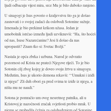
ljudi odbacuju vijest mira, srce Mu je bilo duboko ranjeno.
U sinagogi je Isus govorio o kraljevstvu što ga je došao
zasnovati i o svojoj zadaći da oslobodi Sotonine sužnje.
Iznenada je bio prekinut krikom užasa. Jedan je
umobolnik istrčao između ljudi uzviknuvši: “Ha, što hoćeš
od nas, Isuse Nazarećanine? Jesi li došao da nas
upropastiš? Znam tko si: Svetac Božji.”
Nastala je opća zbrka i uzbuna. Narod je odvratio
pozornost od Krista ne prateći Njegove riječi. To je bio
Sotonin cilj zbog kojeg je doveo svoju žrtvu u sinagogu.
Međutim, Isus je ukorio demona rekavši: “‘Umukni i iziđi
iz njega!’ Zli duh obori ga pred svima te iziđe iz njega, a
ništa mu ne naudi.”
Sotona je pomračio um ovog nesretnog patnika, ali u
Kristovoj je nazočnosti zračak svjetlosti probio mrak. U
njemu se probudila čežnja za oslobođenjem od Sotonine