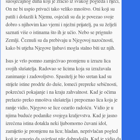
suosjećajnog duha koji je zračio iz svakog pogleda i riječi,
On ne bi uspio privući tako veliko mnoštvo. Oni koji su
patili i dolazili k Njemu, osjećali su da je povezao svoje
dobro s njihovim kao vjerni i nježni prijatelj, pa su željeli
saznati više o istinama što ih je učio. Nebo se prignulo
Zemlji. Čeznuli su da prebivaju u Njegovoj nazočnosti,
kako bi utjeha Njegove ljubavi mogla stalno biti uz njih.
Isus je vrlo pomno zamjećivao promjenu u izrazu lica
svojih slušatelja. Radovao se licima koja su izražavala
zanimanje i zadovoljstvo. Spasitelj je bio sretan kad su
strijele istine prodrle do duše, lomeći prepreke sebičnosti,
pokrećući pokajanje i na kraju zahvalnost. Kad je očima
prelazio preko mnoštva slušatelja i prepoznao lica koja je
ranije vidio, Njegovo se lice ozarilo radošću. Vidio je u
njima buduće podanike svojega kraljevstva. Kad je jasno
izrečena istina dotakla neki ljubomorno čuvani idol,
zamijetio je promjenu na licu; hladan, neprivlačan pogled
koji je govorio da svjetlost nije dobrodošla. Kad je vidio da