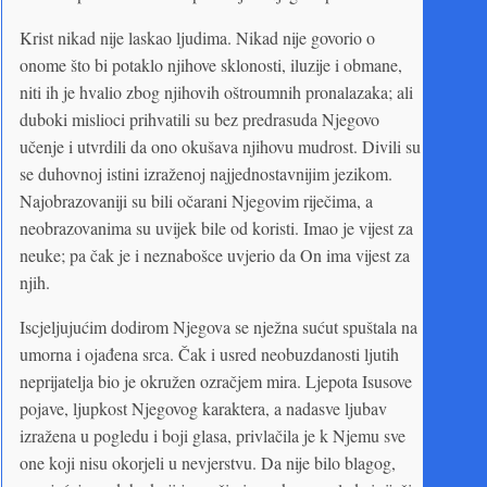
Krist nikad nije laskao ljudima. Nikad nije govorio o
onome što bi potaklo njihove sklonosti, iluzije i obmane,
niti ih je hvalio zbog njihovih oštroumnih pronalazaka; ali
duboki mislioci prihvatili su bez predrasuda Njegovo
učenje i utvrdili da ono okušava njihovu mudrost. Divili su
se duhovnoj istini izraženoj najjednostavnijim jezikom.
Najobrazovaniji su bili očarani Njegovim riječima, a
neobrazovanima su uvijek bile od koristi. Imao je vijest za
neuke; pa čak je i neznabošce uvjerio da On ima vijest za
njih.
Iscjeljujućim dodirom Njegova se nježna sućut spuštala na
umorna i ojađena srca. Čak i usred neobuzdanosti ljutih
neprijatelja bio je okružen ozračjem mira. Ljepota Isusove
pojave, ljupkost Njegovog karaktera, a nadasve ljubav
izražena u pogledu i boji glasa, privlačila je k Njemu sve
one koji nisu okorjeli u nevjerstvu. Da nije bilo blagog,