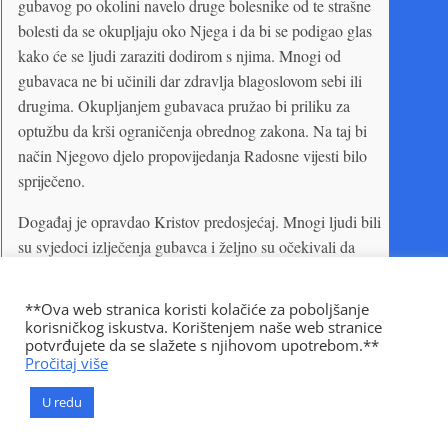
gubavog po okolini navelo druge bolesnike od te strašne
bolesti da se okupljaju oko Njega i da bi se podigao glas
kako će se ljudi zaraziti dodirom s njima. Mnogi od
gubavaca ne bi učinili dar zdravlja blagoslovom sebi ili
drugima. Okupljanjem gubavaca pružao bi priliku za
optužbu da krši ograničenja obrednog zakona. Na taj bi
način Njegovo djelo propovijedanja Radosne vijesti bilo
spriječeno.
Događaj je opravdao Kristov predosjećaj. Mnogi ljudi bili
su svjedoci izlječenja gubavca i željno su očekivali da
saznaju za odluku svećenika. Kad se čovjek vratio svojim
prijateljima, nastalo je veliko uzbuđenje. Unatoč Isusovom
**Ova web stranica koristi kolačiće za poboljšanje
upozorenju, čovjek nije činio nikakav napor da zataji
korisničkog iskustva. Korištenjem naše web stranice
potvrđujete da se slažete s njihovom upotrebom.**
činjenicu o svojem izlječenju. Premda bi je doista bilo
Pročitaj više
nemoguće sakriti, gubavac ju je ipak objavljivao posvuda.
Smatrajući da mu je samo Isusova skromnost stavila ovo
U redu
ograničenje, išao je okolo objavljujući moć ovog Velikog
Iscjelitelja. Nije shvatio da svako takvo objavljivanje čini