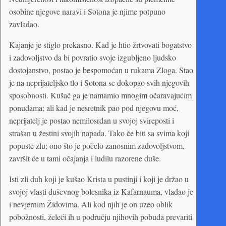
osobine njegove naravi i Sotona je njime potpuno
zavladao.
Kajanje je stiglo prekasno. Kad je htio žrtvovati bogatstvo
i zadovoljstvo da bi povratio svoje izgubljeno ljudsko
dostojanstvo, postao je bespomoćan u rukama Zloga. Stao
je na neprijateljsko tlo i Sotona se dokopao svih njegovih
sposobnosti. Kušač ga je namamio mnogim očaravajućim
ponudama; ali kad je nesretnik pao pod njegovu moć,
neprijatelj je postao nemilosrdan u svojoj svireposti i
strašan u žestini svojih napada. Tako će biti sa svima koji
popuste zlu; ono što je počelo zanosnim zadovoljstvom,
završit će u tami očajanja i ludilu razorene duše.
Isti zli duh koji je kušao Krista u pustinji i koji je držao u
svojoj vlasti duševnog bolesnika iz Kafarnauma, vladao je
i nevjernim Židovima. Ali kod njih je on uzeo oblik
pobožnosti, želeći ih u području njihovih pobuda prevariti