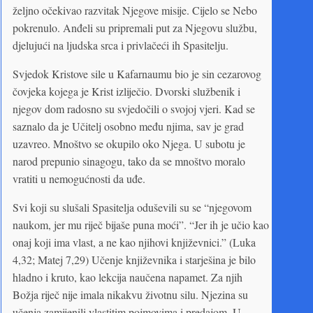
željno očekivao razvitak Njegove misije. Cijelo se Nebo
pokrenulo. Anđeli su pripremali put za Njegovu službu,
djelujući na ljudska srca i privlačeći ih Spasitelju.
Svjedok Kristove sile u Kafarnaumu bio je sin cezarovog
čovjeka kojega je Krist izliječio. Dvorski službenik i
njegov dom radosno su svjedočili o svojoj vjeri. Kad se
saznalo da je Učitelj osobno među njima, sav je grad
uzavreo. Mnoštvo se okupilo oko Njega. U subotu je
narod prepunio sinagogu, tako da se mnoštvo moralo
vratiti u nemogućnosti da uđe.
Svi koji su slušali Spasitelja oduševili su se “njegovom
naukom, jer mu riječ bijaše puna moći”. “Jer ih je učio kao
onaj koji ima vlast, a ne kao njihovi književnici.” (Luka
4,32; Matej 7,29) Učenje književnika i starješina je bilo
hladno i kruto, kao lekcija naučena napamet. Za njih
Božja riječ nije imala nikakvu životnu silu. Njezina su
učenja zamijenili vlastitim pojmovima i predajom. U