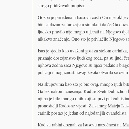
strogo pridržavali propisa.
Gozba je priređena u Isusovu čast i On nije oklijev
biti sablazan za farizejsku stranku i da će Ga dov
ljudsko pravilo nije moglo utjecati na Njegovo dje
nikakvo značenje. Ono što je privlačilo Njegovo sr
Isus je sjedio kao uvaženi gost za stolom carinika
priznaje dostojanstvo ljudskog roda, pa su ljudi č
njihova žedna srca Njegove su riječi padale s bla
poticaji i mogućnost novog života otvorila se ovim
Na skupovima kao što je bio ovaj, mnogo ljudi bil
Ga tek nakon uznesenja. Kad se Sveti Duh izlio i 
njima je bilo mnogo onih koji su prvi put čuli istin
pronositelji Radosne vijesti. Za samog Mateja Isus
carinik postao je jedan od najodanijih evanđelista,
Kad su rabini doznali za Isusovu nazočnost na Mate