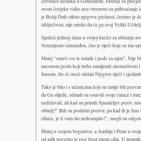
četvorice učenika u Genezaretu. Farizeji su procje
ovom čovjeku vidio srce otvoreno za prihvaćanje i
je Božji Duh otkrio njegovu grešnost, čeznuo je da
isključivost, nije mislio da će ga ovaj Veliki Učitelj 
Sjedeći jednog dana u svojoj kućici za ubiranje nov
Neizmjerno iznenađen, čuo je riječi koje su mu 
Matej “ostavi sve te ustade i pođe za njim”. Nije b
unosnom poslu koji treba zamijeniti siromaštvom i n
Isusom, što će moći slušati Njegove riječi i sjedin
Tako je bilo i s učenicima koji su ranije bili pozva
da Ga slijede, odmah su ostavili svoje čamce i mre
uzdržavali, ali kad su primili Spasiteljev poziv, nisu
obitelj?” Bili su poslušni pozivu, pa kad ih je Isus
obuće, je li vam što nedostajalo?”, mogli su odgov
Matej u svojem bogatstvu, a Andrija i Petar u svoj
od njih posvetio je svoj život istom cilju. U trenut