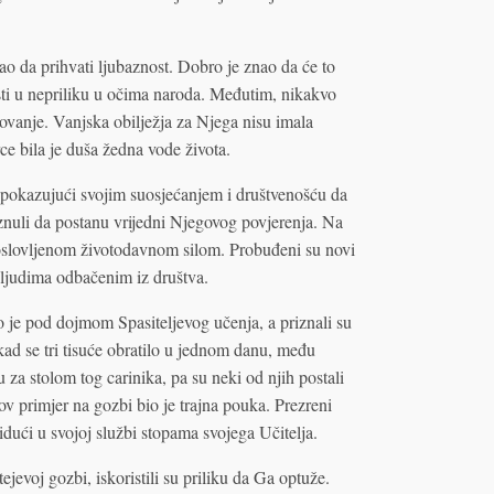
ao da prihvati ljubaznost. Dobro je znao da će to
esti u nepriliku u očima naroda. Međutim, nikakvo
lovanje. Vanjska obilježja za Njega nisu imala
ce bila je duša žedna vode života.
, pokazujući svojim suosjećanjem i društvenošću da
eznuli da postanu vrijedni Njegovog povjerenja. Na
goslovljenom životodavnom silom. Probuđeni su novi
 ljudima odbačenim iz društva.
o je pod dojmom Spasiteljevog učenja, a priznali su
kad se tri tisuće obratilo u jednom danu, među
u za stolom tog carinika, pa su neki od njih postali
ov primjer na gozbi bio je trajna pouka. Prezreni
 idući u svojoj službi stopama svojega Učitelja.
jevoj gozbi, iskoristili su priliku da Ga optuže.