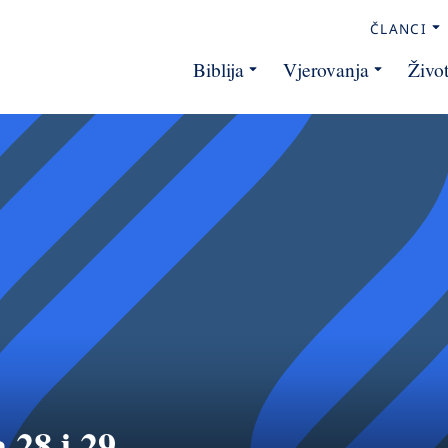
ČLANCI
Biblija
Vjerovanja
Živo
 28 i 29