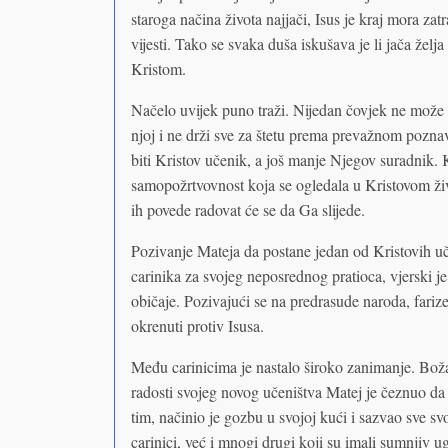
staroga načina života najjači, Isus je kraj mora z
vijesti. Tako se svaka duša iskušava je li jača želj
Kristom.
Načelo uvijek puno traži. Nijedan čovjek ne može u
njoj i ne drži sve za štetu prema prevažnom pozna
biti Kristov učenik, a još manje Njegov suradnik. 
samopožrtvovnost koja se ogledala u Kristovom ži
ih povede radovat će se da Ga slijede.
Pozivanje Mateja da postane jedan od Kristovih u
carinika za svojeg neposrednog pratioca, vjerski je
običaje. Pozivajući se na predrasude naroda, farize
okrenuti protiv Isusa.
Među carinicima je nastalo široko zanimanje. Božan
radosti svojeg novog učeništva Matej je čeznuo da
tim, načinio je gozbu u svojoj kući i sazvao sve svo
carinici, već i mnogi drugi koji su imali sumnjiv ug