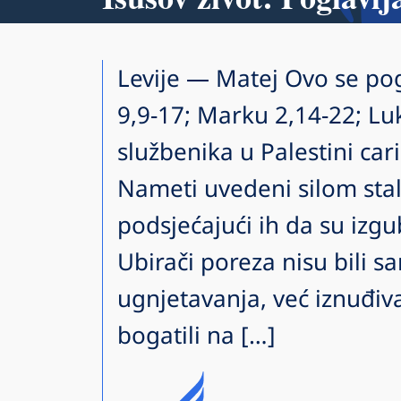
Levije — Matej Ovo se pog
9,9-17; Marku 2,14-22; Lu
službenika u Palestini cari
Nameti uvedeni silom stal
podsjećajući ih da su izgu
Ubirači poreza nisu bili 
ugnjetavanja, već iznuđiva
bogatili na […]