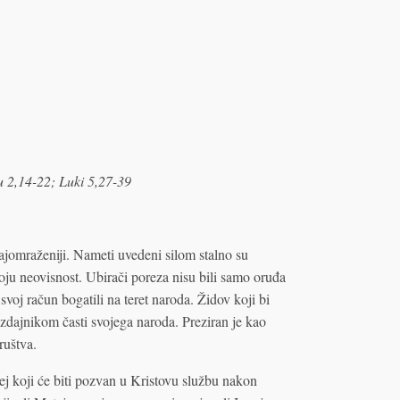
 2,14-22; Luki 5,27-39
najomraženiji. Nameti uvedeni silom stalno su
voju neovisnost. Ubirači poreza nisu bili samo oruđa
svoj račun bogatili na teret naroda. Židov koji bi
izdajnikom časti svojega naroda. Preziran je kao
ruštva.
 koji će biti pozvan u Kristovu službu nakon