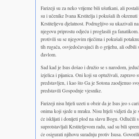
Farizeji su za neko vrijeme bili ušutkani, ali postal
su i učenike Ivana Krstitelja i pokušali ih okrenuti p
Krstiteljevu djelatnost. Podrugljivo su ukazivali n
njegovu priprostu odjeću i proglasili ga fanatikom.
protivili su se njegovim riječima i pokušali potakn
tih rugača, osvjedočavajući ih o grijehu, ali odbili 
đavlom.
Sad kad je Isus došao i družio se s narodom, jedući
izjelica i pijanica. Oni koji su optuživali, zapravo
predstavljen, i kao što Ga je Sotona zaodjenuo svo
predstavili Gospodnje vjesnike.
Farizeji nisu htjeli uzeti u obzir da je Isus jeo s c
onima koji sjede u mraku. Nisu htjeli vidjeti da je
će isklijati i donijeti plod na slavu Bogu. Odlučili
suprotstavljali Krstiteljevom radu, sad su bili spre
će osigurati njihovu suradnju protiv Isusa. Govorili 