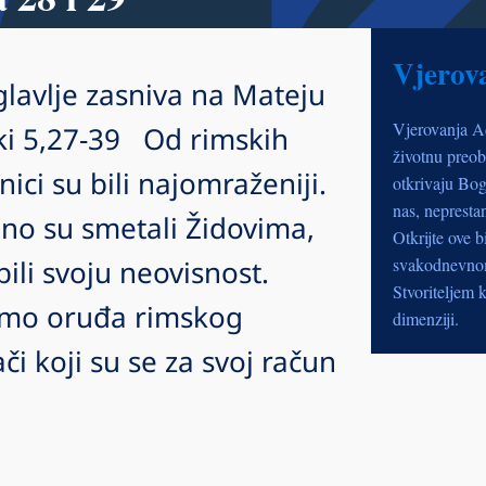
Vjerov
lavlje zasniva na Mateju
Vjerovanja A
ki 5,27-39 Od rimskih
životnu preob
nici su bili najomraženiji.
otkrivaju Bog
nas, nepresta
no su smetali Židovima,
Otkrijte ove b
bili svoju neovisnost.
svakodnevnom 
Stvoriteljem k
samo oruđa rimskog
dimenziji.
či koji su se za svoj račun