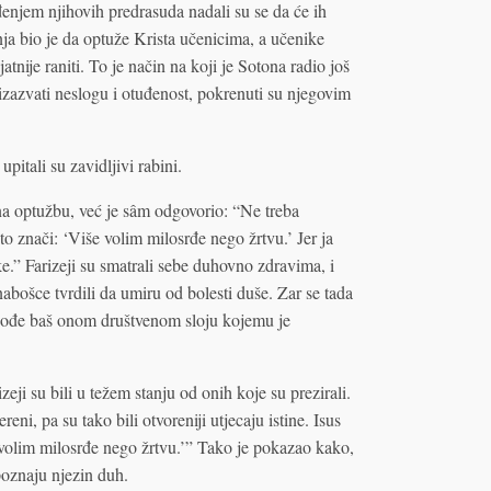
enjem njihovih predrasuda nadali su se da će ih
nja bio je da optuže Krista učenicima, a učenike
atnije raniti. To je način na koji je Sotona radio još
izazvati neslogu i otuđenost, pokrenuti su njegovim
upitali su zavidljivi rabini.
na optužbu, već je sâm odgovorio: “Ne treba
to znači: ‘Više volim milosrđe nego žrtvu.’ Jer ja
.” Farizeji su smatrali sebe duhovno zdravima, i
nabošce tvrdili da umiru od bolesti duše. Zar se tada
 pođe baš onom društvenom sloju kojemu je
eji su bili u težem stanju od onih koje su prezirali.
ni, pa su tako bili otvoreniji utjecaju istine. Isus
e volim milosrđe nego žrtvu.’” Tako je pokazao kako,
poznaju njezin duh.