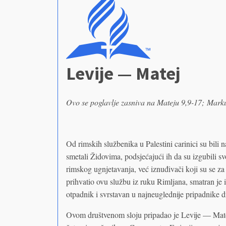
Levije — Matej
Ovo se poglavlje zasniva na Mateju 9,9-17;
Marku
Od rimskih službenika u Palestini carinici su bili 
smetali Židovima, podsjećajući ih da su izgubili s
rimskog ugnjetavanja, već iznuđivači koji su se za 
prihvatio ovu službu iz ruku Rimljana, smatran je 
otpadnik i svrstavan u najneuglednije pripadnike d
Ovom društvenom sloju pripadao je Levije — Matej