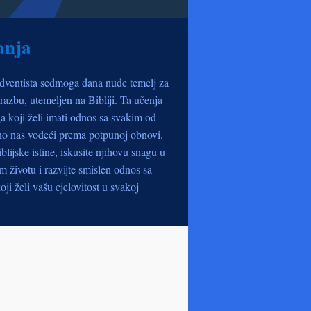
anja
dventista sedmoga dana nude temelj za
razbu, utemeljen na Bibliji. Ta učenja
a koji želi imati odnos sa svakim od
no nas vodeći prema potpunoj obnovi.
iblijske istine, iskusite njihovu snagu u
životu i razvijte smislen odnos sa
oji želi vašu cjelovitost u svakoj