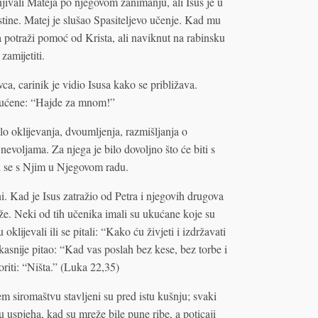
njivali Mateja po njegovom zanimanju, ali Isus je u
stine. Matej je slušao Spasiteljevo učenje. Kad mu
 potraži pomoć od Krista, ali naviknut na rabinsku
zamijetiti.
ca, carinik je vidio Isusa kako se približava.
upućene: “Hajde za mnom!”
ilo oklijevanja, dvoumljenja, razmišljanja o
evoljama. Za njega je bilo dovoljno što će biti s
iti se s Njim u Njegovom radu.
ni. Kad je Isus zatražio od Petra i njegovih drugova
že. Neki od tih učenika imali su ukućane koje su
 oklijevali ili se pitali: “Kako ću živjeti i izdržavati
 kasnije pitao: “Kad vas poslah bez kese, bez torbe i
oriti: “Ništa.” (Luka 22,35)
em siromaštvu stavljeni su pred istu kušnju; svaki
ku uspjeha, kad su mreže bile pune ribe, a poticaji