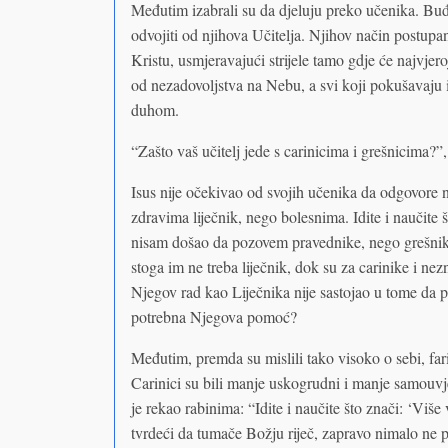
Međutim izabrali su da djeluju preko učenika. Buđ
odvojiti od njihova Učitelja. Njihov način postupa
Kristu, usmjeravajući strijele tamo gdje će najvjeroj
od nezadovoljstva na Nebu, a svi koji pokušavaju 
duhom.
“Zašto vaš učitelj jede s carinicima i grešnicima?”, 
Isus nije očekivao od svojih učenika da odgovore 
zdravima liječnik, nego bolesnima. Idite i naučite š
nisam došao da pozovem pravednike, nego grešnike
stoga im ne treba liječnik, dok su za carinike i nez
Njegov rad kao Liječnika nije sastojao u tome da
potrebna Njegova pomoć?
Međutim, premda su mislili tako visoko o sebi, fariz
Carinici su bili manje uskogrudni i manje samouvjere
je rekao rabinima: “Idite i naučite što znači: ‘Viš
tvrdeći da tumače Božju riječ, zapravo nimalo ne 