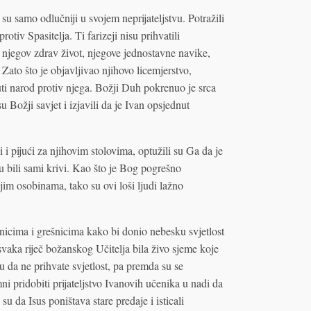
i su samo odlučniji u svojem neprijateljstvu. Potražili
rotiv Spasitelja. Ti farizeji nisu prihvatili
a njegov zdrav život, njegove jednostavne navike,
 Zato što je objavljivao njihovo licemjerstvo,
uti narod protiv njega. Božji Duh pokrenuo je srca
su Božji savjet i izjavili da je Ivan opsjednut
 i pijući za njihovim stolovima, optužili su Ga da je
 su bili sami krivi. Kao što je Bog pogrešno
jim osobinama, tako su ovi loši ljudi lažno
arinicima i grešnicima kako bi donio nebesku svjetlost
 svaka riječ božanskog Učitelja bila živo sjeme koje
 su da ne prihvate svjetlost, pa premda su se
mni pridobiti prijateljstvo Ivanovih učenika u nadi da
su da Isus poništava stare predaje i isticali