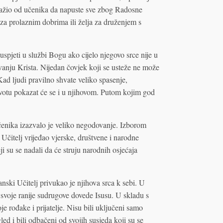
atražio od učenika da napuste sve zbog Radosne
a za prolaznim dobrima ili želja za druženjem s
spjeti u službi Bogu ako cijelo njegovo srce nije u
vanju Krista. Nijedan čovjek koji se usteže ne može
Kad ljudi pravilno shvate veliko spasenje,
votu pokazat će se i u njihovom. Putom kojim god
čenika izazvalo je veliko negodovanje. Izborom
 Učitelj vrijeđao vjerske, društvene i narodne
ji su se nadali da će struju narodnih osjećaja
ski Učitelj privukao je njihova srca k sebi. U
 svoje ranije sudrugove dovede Isusu. U skladu s
je rođake i prijatelje. Nisu bili uključeni samo
led i bili odbačeni od svojih susjeda koji su se