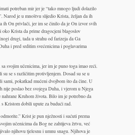
imati potreban mir jer je “tako mnogo ljudi dolazilo
”. Narod je u mnoštvu slijedio Krista, željan da ih
da ih On privlači, jer im se činilo da je On izvor svih
li oko Krista da prime dragocjeni blagoslov
Mnogi drugi, tada u strahu od farizeja da Ga
g Duha i pred srditim svećenicima i poglavarima
 sa svojim učenicima, jer im je puno toga imao reći.
i su se s različitim protivljenjem. Dosad su se u
bili sami, pokatkad mučeni dvojbom što da čine. U
ih nije poslao bez svojega Duha, i vjerom u Njega
se nahrane Kruhom života. Bilo im je potrebno da
 s Kristom dobili upute za budući rad.
odmorite.” Krist je pun nježnosti i sućuti prema
 svojim učenicima da Bog ne zahtijeva žrtvu, već
pljivalo njihovu tjelesnu i umnu snagu. Njihova je