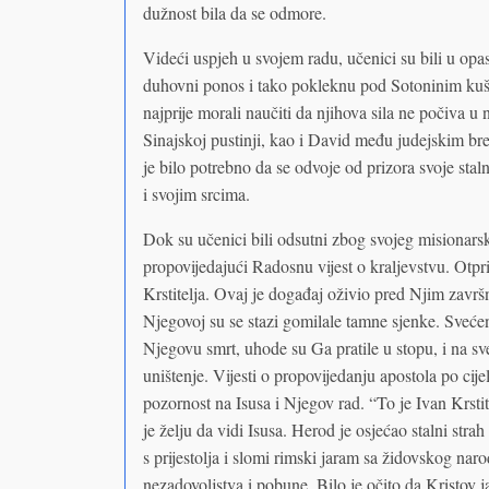
dužnost bila da se odmore.
Videći uspjeh u svojem radu, učenici su bili u opas
duhovni ponos i tako pokleknu pod Sotoninim kušn
najprije morali naučiti da njihova sila ne počiva 
Sinajskoj pustinji, kao i David među judejskim bre
je bilo potrebno da se odvoje od prizora svoje stal
i svojim srcima.
Dok su učenici bili odsutni zbog svojeg misionarsk
propovijedajući Radosnu vijest o kraljevstvu. Otpril
Krstitelja. Ovaj je događaj oživio pred Njim završ
Njegovoj su se stazi gomilale tamne sjenke. Svećeni
Njegovu smrt, uhode su Ga pratile u stopu, i na s
uništenje. Vijesti o propovijedanju apostola po cij
pozornost na Isusa i Njegov rad. “To je Ivan Krstit
je želju da vidi Isusa. Herod je osjećao stalni stra
s prijestolja i slomi rimski jaram sa židovskog nar
nezadovoljstva i pobune. Bilo je očito da Kristov ja