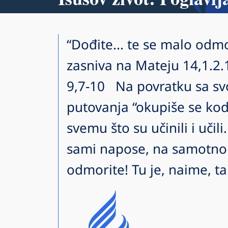
“Dođite... te se malo odmo
zasniva na Mateju 14,1.2.
9,7-10 Na povratku sa s
putovanja “okupiše se kod 
svemu što su učinili i učili
sami napose, na samotno 
odmorite! Tu je, naime, t