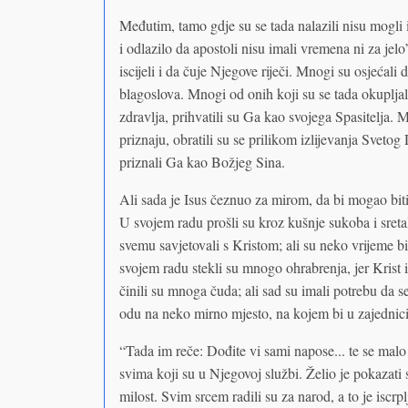
Međutim, tamo gdje su se tada nalazili nisu mogli 
i odlazilo da apostoli nisu imali vremena ni za jelo
iscijeli i da čuje Njegove riječi. Mnogi su osjećali 
blagoslova. Mnogi od onih koji su se tada okuplja
zdravlja, prihvatili su Ga kao svojega Spasitelja. 
priznaju, obratili su se prilikom izlijevanja Sveto
priznali Ga kao Božjeg Sina.
Ali sada je Isus čeznuo za mirom, da bi mogao biti
U svojem radu prošli su kroz kušnje sukoba i sretal
svemu savjetovali s Kristom; ali su neko vrijeme 
svojem radu stekli su mnogo ohrabrenja, jer Krist 
činili su mnoga čuda; ali sad su imali potrebu da 
odu na neko mirno mjesto, na kojem bi u zajednici
“Tada im reče: Dođite vi sami napose... te se malo 
svima koji su u Njegovoj službi. Želio je pokazati
milost. Svim srcem radili su za narod, a to je iscr