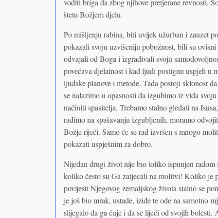
voditi briga da zbog njihove pretjerane revnosti, So
štetu Božjem djelu.
Po mišljenju rabina, biti uvijek užurban i zauzet po
pokazali svoju uzvišeniju pobožnost, bili su ovis
odvajali od Boga i izgrađivali svoju samodovoljnos
povećava djelatnost i kad ljudi postignu uspjeh u
ljudske planove i metode. Tada postoji sklonost da
se nalazimo u opasnosti da izgubimo iz vida svoju
načiniti spasitelja. Trebamo stalno gledati na Isus
radimo na spašavanju izgubljenih, moramo odvojiti 
Božje riječi. Samo će se rad izvršen s mnogo moli
pokazati uspješnim za dobro.
Nijedan drugi život nije bio toliko ispunjen radom 
koliko često su Ga zatjecali na molitvi! Koliko j
povijesti Njegovog zemaljskog života stalno se pon
je još bio mrak, ustade, iziđe te ode na samotno mj
slijegalo da ga čuje i da se liječi od svojih bolest