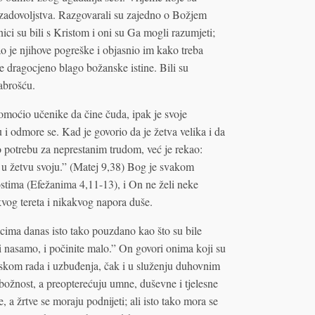
u zadovoljstva. Razgovarali su zajedno o Božjem
ci su bili s Kristom i oni su Ga mogli razumjeti;
o je njihove pogreške i objasnio im kako treba
e dragocjeno blago božanske istine. Bili su
abrošću.
omoćio učenike da čine čuda, ipak je svoje
u i odmore se. Kad je govorio da je žetva velika i da
 potrebu za neprestanim trudom, već je rekao:
 u žetvu svoju.” (Matej 9,38) Bog je svakom
tima (Efežanima 4,11-13), i On ne želi neke
kvog tereta i nikakvog napora duše.
icima danas isto tako pouzdano kao što su bile
nasamo, i počinite malo.” On govori onima koji su
itiskom rada i uzbuđenja, čak i u služenju duhovnim
božnost, a preopterećuju umne, duševne i tjelesne
 a žrtve se moraju podnijeti; ali isto tako mora se