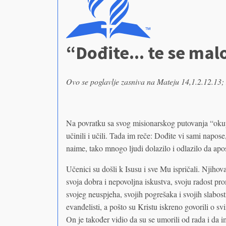
“Dođite... te se ma
Ovo se poglavlje zasniva na Mateju 14,1.2.12.13;
Na povratku sa svog misionarskog putovanja “okupi
učinili i učili. Tada im reče: Dođite vi sami napos
naime, tako mnogo ljudi dolazilo i odlazilo da apos
Učenici su došli k Isusu i sve Mu ispričali. Njihov
svoja dobra i nepovoljna iskustva, svoju radost pro
svojeg neuspjeha, svojih pogrešaka i svojih slabos
evanđelisti, a pošto su Kristu iskreno govorili o sv
On je također vidio da su se umorili od rada i da 