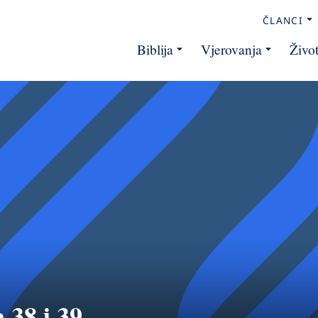
ČLANCI
Biblija
Vjerovanja
Živo
 38 i 39