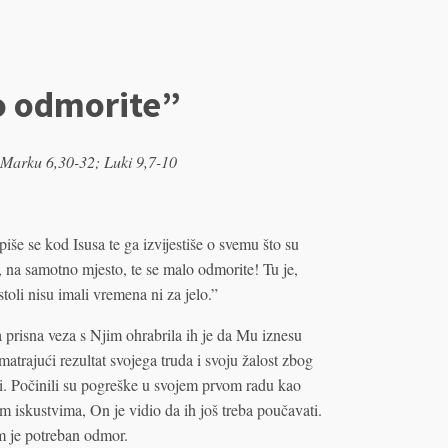
lo odmorite”
 Marku 6,30-32; Luki 9,7-10
še se kod Isusa te ga izvijestiše o svemu što su
e, na samotno mjesto, te se malo odmorite! Tu je,
toli nisu imali vremena ni za jelo.”
a prisna veza s Njim ohrabrila ih je da Mu iznesu
matrajući rezultat svojega truda i svoju žalost zbog
ti. Počinili su pogreške u svojem prvom radu kao
im iskustvima, On je vidio da ih još treba poučavati.
im je potreban odmor.