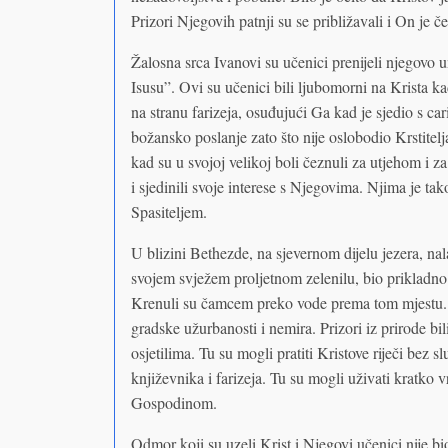
Prizori Njegovih patnji su se približavali i On je
Žalosna srca Ivanovi su učenici prenijeli njegovo u
Isusu”. Ovi su učenici bili ljubomorni na Krista ka
na stranu farizeja, osuđujući Ga kad je sjedio s c
božansko poslanje zato što nije oslobodio Krstitelj
kad su u svojoj velikoj boli čeznuli za utjehom i 
i sjedinili svoje interese s Njegovima. Njima je ta
Spasiteljem.
U blizini Bethezde, na sjevernom dijelu jezera, nala
svojem svježem proljetnom zelenilu, bio prikladn
Krenuli su čamcem preko vode prema tom mjestu. T
gradske užurbanosti i nemira. Prizori iz prirode b
osjetilima. Tu su mogli pratiti Kristove riječi bez s
književnika i farizeja. Tu su mogli uživati kratko 
Gospodinom.
Odmor koji su uzeli Krist i Njegovi učenici nije 