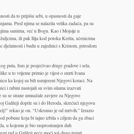
nosti da to pripišu sebi, u opasnosti da gaje
jama. Pred njima se nalazila velika zadaća, pa su
u njima samima, već u Bogu. Kao i Mojsije u
žuljcima, ili pak Ilija kod potoka Kerita, učenicima
ne djelatnosti i budu u zajednici s Kristom, prirodom
og puta, Isus je posjećivao druge gradove i sela,
ike u to vrijeme primio je vijest o smrti Ivana
nicu ka kojoj su bili usmjereni Njegovi koraci. Na
ci i rabini nastojali su svim silama izazvati
ve su se strane umnažale zavjere za Njegovo
eloj Galileji doprle su i do Heroda, skrećući njegovu
elj!” rekao je on. “Uskrsnuo je od mrtvih.” Izrazio
h od pobune koja bi tajno izbila s ciljem da ga zbaci
oda, u kojemu je bio rasprostranjen duh
vni rad u Galileji neće moći još dugo trajati.