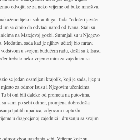
 čeznuo odvojiti se za neko vrijeme od buke mnoštva.
nakaženo tijelo i sahranili ga. Tada “odoše i javiše
d im se činilo da odvlači narod od Ivana. Stali su
arinicima na Matejevoj gozbi. Sumnjali su u Njegovo
a. Međutim, sada kad je njihov učitelj bio mrtav,
za vodstvom u svojem budućem radu, došli su k Isusu
kođer trebalo neko vrijeme mira za zajednicu sa
zio se jedan osamljeni krajolik, koji je sada, lijep u
o mjesto za odmor Isusu i Njegovim učenicima.
u bi oni bili daleko od prometa na putovima,
ili su sami po sebi odmor, promjena dobrodošla
lušanja ljutitih upadica, odgovora i optužbi
vrijeme u dragocjenoj zajednici i druženju sa svojim
bio odmor zbog ugađanja sebi. Vrijeme koje su