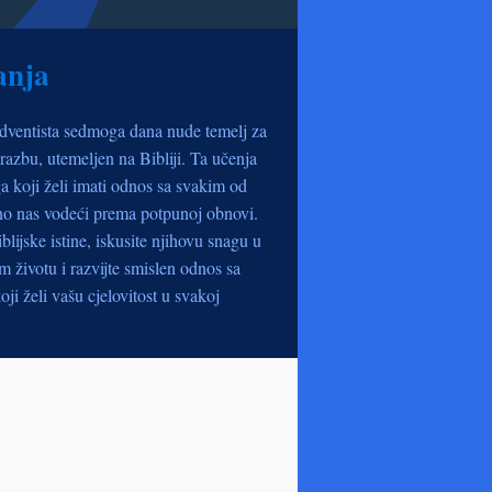
anja
dventista sedmoga dana nude temelj za
razbu, utemeljen na Bibliji. Ta učenja
a koji želi imati odnos sa svakim od
no nas vodeći prema potpunoj obnovi.
iblijske istine, iskusite njihovu snagu u
životu i razvijte smislen odnos sa
oji želi vašu cjelovitost u svakoj