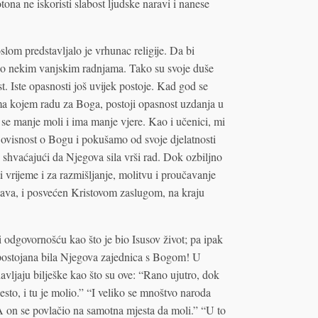
tona ne iskoristi slabost ljudske naravi i nanese
slom predstavljalo je vrhunac religije. Da bi
ni o nekim vanjskim radnjama. Tako su svoje duše
t. Iste opasnosti još uvijek postoje. Kad god se
 ma kojem radu za Boga, postoji opasnost uzdanja u
 se manje moli i ima manje vjere. Kao i učenici, mi
 ovisnost o Bogu i pokušamo od svoje djelatnosti
a, shvaćajući da Njegova sila vrši rad. Dok ozbiljno
vrijeme i za razmišljanje, molitvu i proučavanje
tava, i posvećen Kristovom zaslugom, na kraju
i odgovornošću kao što je bio Isusov život; pa ipak
e postojana bila Njegova zajednica s Bogom! U
avljaju bilješke kao što su ove: “Rano ujutro, dok
esto, i tu je molio.” “I veliko se mnoštvo naroda
i. A on se povlačio na samotna mjesta da moli.” “U to