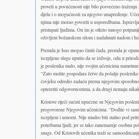
proveli u povučenosti nije bilo posvećeno traženj
djelu i o mogućnosti za njegovo unapređenje. Učeni
njima nije morao govoriti u usporedbama. Ispravlja
pristupati ljudima. On im je otkrio mnogo potpunij
oživljeni božanskom silom i nadahnuti nadom i hr
Premda je Isus mogao činiti čuda, premda je opun
iscrpljene sluge uputio da se izdvoje, odu u prirod
je poslenika malo, nije svojim učenicima nametnuo
“Zato molite gospodara žetve da pošalje poslenike
čovjeku odredio zadaću prema njegovim sposobnos
opteretiti odgovornostima, a da drugi nemaju nika
Kristove riječi sućuti upućene su Njegovim poslen
progovorene Njegovim učenicima. “Dođite vi sami 
iscrpljeni i umorni. Nije mudro biti stalno pod pr
potrebama ljudi; jer se tako zanemaruje osobna po
snage. Od Kristovih učenika traži se samoodricanje,