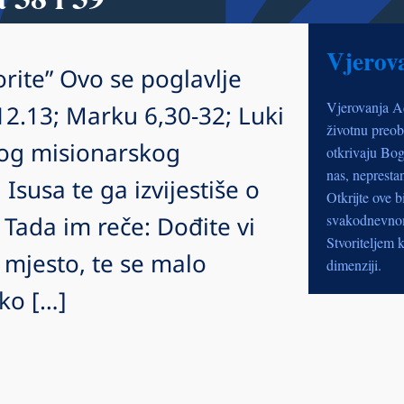
Vjerov
rite” Ovo se poglavlje
Vjerovanja A
12.13; Marku 6,30-32; Luki
životnu preob
vog misionarskog
otkrivaju Bog
nas, nepresta
Isusa te ga izvijestiše o
Otkrijte ove b
. Tada im reče: Dođite vi
svakodnevnom 
Stvoriteljem k
mjesto, te se malo
dimenziji.
ako […]