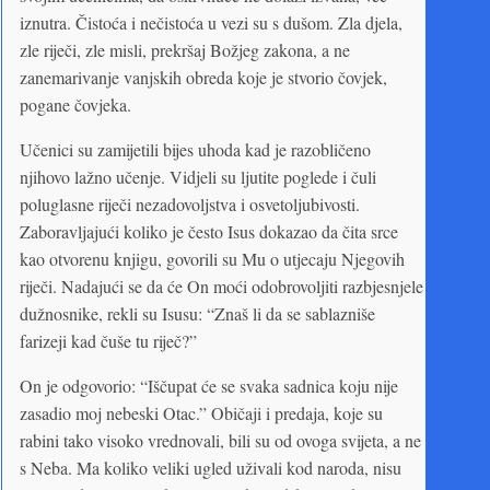
iznutra. Čistoća i nečistoća u vezi su s dušom. Zla djela,
zle riječi, zle misli, prekršaj Božjeg zakona, a ne
zanemarivanje vanjskih obreda koje je stvorio čovjek,
pogane čovjeka.
Učenici su zamijetili bijes uhoda kad je razobličeno
njihovo lažno učenje. Vidjeli su ljutite poglede i čuli
poluglasne riječi nezadovoljstva i osvetoljubivosti.
Zaboravljajući koliko je često Isus dokazao da čita srce
kao otvorenu knjigu, govorili su Mu o utjecaju Njegovih
riječi. Nadajući se da će On moći odobrovoljiti razbjesnjele
dužnosnike, rekli su Isusu: “Znaš li da se sablazniše
farizeji kad čuše tu riječ?”
On je odgovorio: “Iščupat će se svaka sadnica koju nije
zasadio moj nebeski Otac.” Običaji i predaja, koje su
rabini tako visoko vrednovali, bili su od ovoga svijeta, a ne
s Neba. Ma koliko veliki ugled uživali kod naroda, nisu