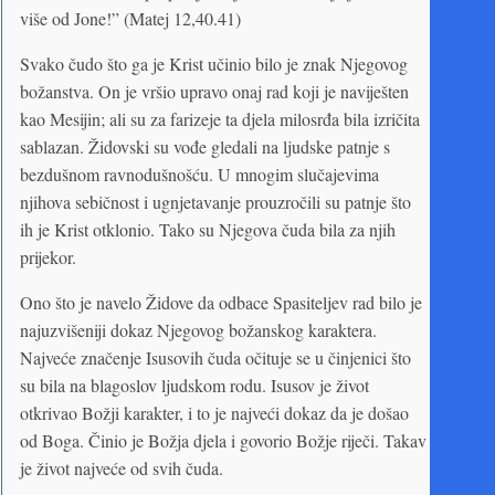
više od Jone!” (Matej 12,40.41)
Svako čudo što ga je Krist učinio bilo je znak Njegovog
božanstva. On je vršio upravo onaj rad koji je naviješten
kao Mesijin; ali su za farizeje ta djela milosrđa bila izričita
sablazan. Židovski su vođe gledali na ljudske patnje s
bezdušnom ravnodušnošću. U mnogim slučajevima
njihova sebičnost i ugnjetavanje prouzročili su patnje što
ih je Krist otklonio. Tako su Njegova čuda bila za njih
prijekor.
Ono što je navelo Židove da odbace Spasiteljev rad bilo je
najuzvišeniji dokaz Njegovog božanskog karaktera.
Najveće značenje Isusovih čuda očituje se u činjenici što
su bila na blagoslov ljudskom rodu. Isusov je život
otkrivao Božji karakter, i to je najveći dokaz da je došao
od Boga. Činio je Božja djela i govorio Božje riječi. Takav
je život najveće od svih čuda.