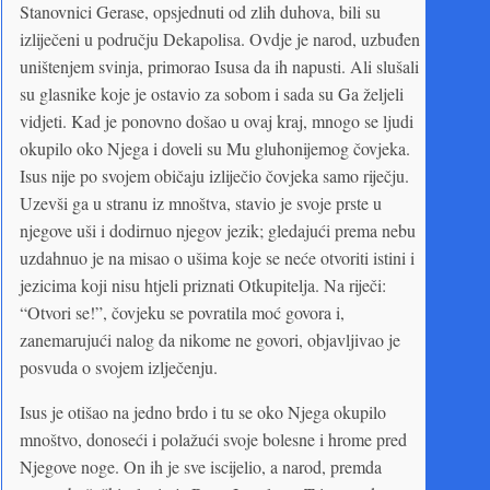
Stanovnici Gerase, opsjednuti od zlih duhova, bili su
izliječeni u području Dekapolisa. Ovdje je narod, uzbuđen
uništenjem svinja, primorao Isusa da ih napusti. Ali slušali
su glasnike koje je ostavio za sobom i sada su Ga željeli
vidjeti. Kad je ponovno došao u ovaj kraj, mnogo se ljudi
okupilo oko Njega i doveli su Mu gluhonijemog čovjeka.
Isus nije po svojem običaju izliječio čovjeka samo riječju.
Uzevši ga u stranu iz mnoštva, stavio je svoje prste u
njegove uši i dodirnuo njegov jezik; gledajući prema nebu
uzdahnuo je na misao o ušima koje se neće otvoriti istini i
jezicima koji nisu htjeli priznati Otkupitelja. Na riječi:
“Otvori se!”, čovjeku se povratila moć govora i,
zanemarujući nalog da nikome ne govori, objavljivao je
posvuda o svojem izlječenju.
Isus je otišao na jedno brdo i tu se oko Njega okupilo
mnoštvo, donoseći i polažući svoje bolesne i hrome pred
Njegove noge. On ih je sve iscijelio, a narod, premda