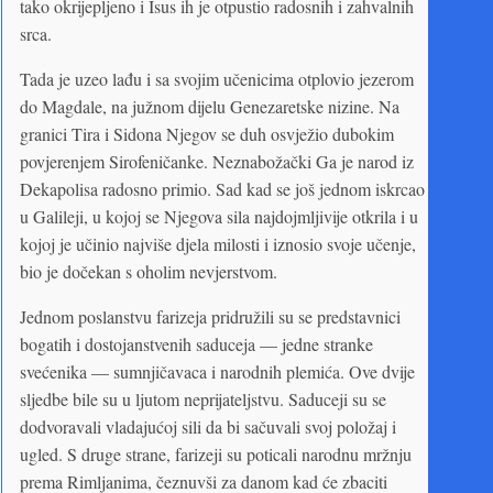
tako okrijepljeno i Isus ih je otpustio radosnih i zahvalnih
srca.
Tada je uzeo lađu i sa svojim učenicima otplovio jezerom
do Magdale, na južnom dijelu Genezaretske nizine. Na
granici Tira i Sidona Njegov se duh osvježio dubokim
povjerenjem Sirofeničanke. Neznabožački Ga je narod iz
Dekapolisa radosno primio. Sad kad se još jednom iskrcao
u Galileji, u kojoj se Njegova sila najdojmljivije otkrila i u
kojoj je učinio najviše djela milosti i iznosio svoje učenje,
bio je dočekan s oholim nevjerstvom.
Jednom poslanstvu farizeja pridružili su se predstavnici
bogatih i dostojanstvenih saduceja — jedne stranke
svećenika — sumnjičavaca i narodnih plemića. Ove dvije
sljedbe bile su u ljutom neprijateljstvu. Saduceji su se
dodvoravali vladajućoj sili da bi sačuvali svoj položaj i
ugled. S druge strane, farizeji su poticali narodnu mržnju
prema Rimljanima, čeznuvši za danom kad će zbaciti