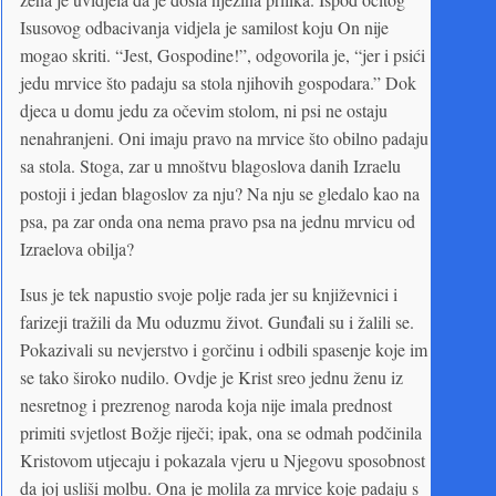
Isusovog odbacivanja vidjela je samilost koju On nije
mogao skriti. “Jest, Gospodine!”, odgovorila je, “jer i psići
jedu mrvice što padaju sa stola njihovih gospodara.” Dok
djeca u domu jedu za očevim stolom, ni psi ne ostaju
nenahranjeni. Oni imaju pravo na mrvice što obilno padaju
sa stola. Stoga, zar u mnoštvu blagoslova danih Izraelu
postoji i jedan blagoslov za nju? Na nju se gledalo kao na
psa, pa zar onda ona nema pravo psa na jednu mrvicu od
Izraelova obilja?
Isus je tek napustio svoje polje rada jer su književnici i
farizeji tražili da Mu oduzmu život. Gunđali su i žalili se.
Pokazivali su nevjerstvo i gorčinu i odbili spasenje koje im
se tako široko nudilo. Ovdje je Krist sreo jednu ženu iz
nesretnog i prezrenog naroda koja nije imala prednost
primiti svjetlost Božje riječi; ipak, ona se odmah podčinila
Kristovom utjecaju i pokazala vjeru u Njegovu sposobnost
da joj usliši molbu. Ona je molila za mrvice koje padaju s