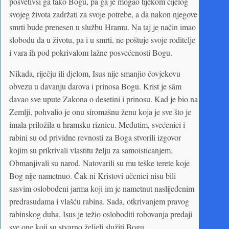
posvetivši ga tako Bogu, pa ga je mogao tijekom cijelog
svojeg života zadržati za svoje potrebe, a da nakon njegove
smrti bude prenesen u službu Hramu. Na taj je način imao
slobodu da u životu, pa i u smrti, ne poštuje svoje roditelje
i vara ih pod pokrivalom lažne posvećenosti Bogu.
Nikada, riječju ili djelom, Isus nije smanjio čovjekovu
obvezu u davanju darova i prinosa Bogu. Krist je sâm
davao sve upute Zakona o desetini i prinosu. Kad je bio na
Zemlji, pohvalio je onu siromašnu ženu koja je sve što je
imala priložila u hramsku riznicu. Međutim, svećenici i
rabini su od prividne revnosti za Boga stvorili izgovor
kojim su prikrivali vlastitu želju za samoisticanjem.
Obmanjivali su narod. Natovarili su mu teške terete koje
Bog nije nametnuo. Čak ni Kristovi učenici nisu bili
sasvim oslobođeni jarma koji im je nametnut naslijeđenim
predrasudama i vlašću rabina. Sada, otkrivanjem pravog
rabinskog duha, Isus je težio osloboditi robovanja predaji
sve one koji su stvarno željeli služiti Bogu.