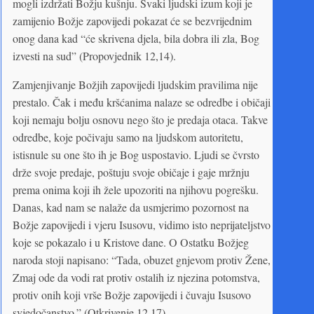
mogli izdržati Božju kušnju. Svaki ljudski izum koji je
zamijenio Božje zapovijedi pokazat će se bezvrijednim
onog dana kad “će skrivena djela, bila dobra ili zla, Bog
izvesti na sud” (Propovjednik 12,14).
Zamjenjivanje Božjih zapovijedi ljudskim pravilima nije
prestalo. Čak i među kršćanima nalaze se odredbe i običaji
koji nemaju bolju osnovu nego što je predaja otaca. Takve
odredbe, koje počivaju samo na ljudskom autoritetu,
istisnule su one što ih je Bog uspostavio. Ljudi se čvrsto
drže svoje predaje, poštuju svoje običaje i gaje mržnju
prema onima koji ih žele upozoriti na njihovu pogrešku.
Danas, kad nam se nalaže da usmjerimo pozornost na
Božje zapovijedi i vjeru Isusovu, vidimo isto neprijateljstvo
koje se pokazalo i u Kristove dane. O Ostatku Božjeg
naroda stoji napisano: “Tada, obuzet gnjevom protiv Žene,
Zmaj ode da vodi rat protiv ostalih iz njezina potomstva,
protiv onih koji vrše Božje zapovijedi i čuvaju Isusovo
svjedočanstvo.” (Otkrivenje 12,17)