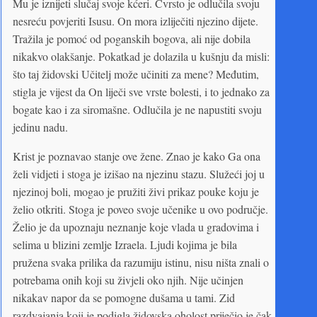
Mu je iznijeti slučaj svoje kćeri. Čvrsto je odlučila svoju
nesreću povjeriti Isusu. On mora izliječiti njezino dijete.
Tražila je pomoć od poganskih bogova, ali nije dobila
nikakvo olakšanje. Pokatkad je dolazila u kušnju da misli:
što taj židovski Učitelj može učiniti za mene? Međutim,
stigla je vijest da On liječi sve vrste bolesti, i to jednako za
bogate kao i za siromašne. Odlučila je ne napustiti svoju
jedinu nadu.
Krist je poznavao stanje ove žene. Znao je kako Ga ona
želi vidjeti i stoga je izišao na njezinu stazu. Služeći joj u
njezinoj boli, mogao je pružiti živi prikaz pouke koju je
želio otkriti. Stoga je poveo svoje učenike u ovo područje.
Želio je da upoznaju neznanje koje vlada u gradovima i
selima u blizini zemlje Izraela. Ljudi kojima je bila
pružena svaka prilika da razumiju istinu, nisu ništa znali o
potrebama onih koji su živjeli oko njih. Nije učinjen
nikakav napor da se pomogne dušama u tami. Zid
razdvajanja koji je podigla židovska oholost priječio je čak