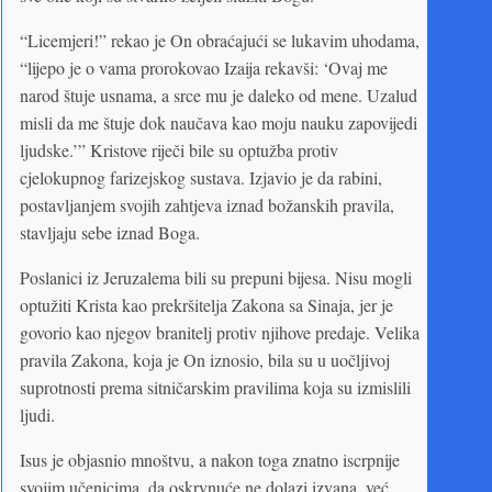
“Licemjeri!” rekao je On obraćajući se lukavim uhodama,
“lijepo je o vama prorokovao Izaija rekavši: ‘Ovaj me
narod štuje usnama, a srce mu je daleko od mene. Uzalud
misli da me štuje dok naučava kao moju nauku zapovijedi
ljudske.’” Kristove riječi bile su optužba protiv
cjelokupnog farizejskog sustava. Izjavio je da rabini,
postavljanjem svojih zahtjeva iznad božanskih pravila,
stavljaju sebe iznad Boga.
Poslanici iz Jeruzalema bili su prepuni bijesa. Nisu mogli
optužiti Krista kao prekršitelja Zakona sa Sinaja, jer je
govorio kao njegov branitelj protiv njihove predaje. Velika
pravila Zakona, koja je On iznosio, bila su u uočljivoj
suprotnosti prema sitničarskim pravilima koja su izmislili
ljudi.
Isus je objasnio mnoštvu, a nakon toga znatno iscrpnije
svojim učenicima, da oskrvnuće ne dolazi izvana, već