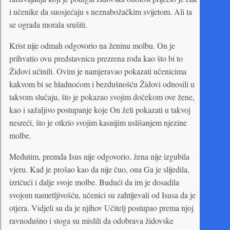
i učenike da suosjećaju s neznabožačkim svijetom. Ali ta
se ograda morala srušiti.
Krist nije odmah odgovorio na ženinu molbu. On je
prihvatio ovu predstavnicu prezrena roda kao što bi to
Židovi učinili. Ovim je namjeravao pokazati učenicima
kakvom bi se hladnoćom i bezdušnošću Židovi odnosili u
takvom slučaju, što je pokazao svojim dočekom ove žene,
kao i sažaljivo postupanje koje On želi pokazati u takvoj
nesreći, što je otkrio svojim kasnijim uslišanjem njezine
molbe.
Međutim, premda Isus nije odgovorio, žena nije izgubila
vjeru. Kad je prošao kao da nije čuo, ona Ga je slijedila,
izričući i dalje svoje molbe. Budući da im je dosadila
svojom nametljivošću, učenici su zahtijevali od Isusa da je
otjera. Vidjeli su da je njihov Učitelj postupao prema njoj
ravnodušno i stoga su mislili da odobrava židovske