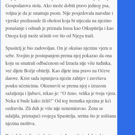
Gospodarova stola. Ako može dobiti pravo jednog psa,
voljna je da je smatraju psom. Nije posjedovala narodne i
vjerske predrasude ili oholost koja bi utjecala na njezino
ponašanje i odmah je priznala Isusa kao Otkupitelja i kao
Onoga koji može učiniti sve što od Njega traži.
Spasitelj je bio zadovoljan. On je okušao njezinu vjeru u
sebe. Svojim je postupanjem prema njoj pokazao da ona
koju su smatrali odbačenom od Izraela nije više tuđinka,
već dijete Božje obitelji. Kao dijete ima pravo na Očeve
darove. Krist sada ispunjava njezin zahtjev i završava
pouku učenicima. Okrenuvši se prema njoj s izrazom
sažaljenja i ljubavi, rekao je: “O ženo, velika je tvoja vjera.
Neka ti bude kako želiš!” Od tog trenutka njezina je kći
ozdravila. Zli duh je više nije uznemiravao. Žena se
udaljila, priznajući svojega Spasitelja, sretna što je uslišana
njezina molitva.