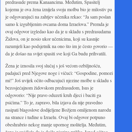
predrasude prema Kanaancima. Međutim, Spasitelj
kojemu je ova žena iznijela svoju molbu bio je milostiv pa
je odgovarajući na zahtjev učenika rekao: “Ja sam poslan
samo k izgubljenim ovcama doma Izraelova.” Premda je
ovaj odgovor izgledao kao da je u skladu s predrasudama
Židova, on je nosio ukor učenicima, koji su kasnije
razumjeli kao podsjetnik na ono što im je često govorio —
da je došao na svijet spasiti sve koji Ga budu prihvatili.
Žena je iznosila svoj slučaj s još većom ozbiljnošću,
padajući pred Njegove noge i vičući: “Gospodine, pomozi
mi!” Još uvijek očito odbacujući njezine molbe u skladu s
bezosjećajnom židovskom predrasudom, Isus je
odgovorio: “Nije pravo oduzeti kruh djeci i baciti ga
psićima.” To je, zapravo, bila izjava da nije pravedno
rasipati blagoslove dodijeljene Božjem omiljenom narodu
na strance i tuđine u Izraelu. Ovaj bi odgovor potpuno
obeshrabrio nekog manje upornog molitelja. Međutim,
žena je uvidjela da je došla njezina prilika. Ispod očitog