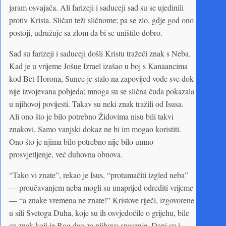
jaram osvajača. Ali farizeji i saduceji sad su se ujedinili
protiv Krista. Sličan teži sličnome; pa se zlo, gdje god ono
postoji, udružuje sa zlom da bi se uništilo dobro.
Sad su farizeji i saduceji došli Kristu tražeći znak s Neba.
Kad je u vrijeme Jošue Izrael izašao u boj s Kanaancima
kod Bet-Horona, Sunce je stalo na zapovijed vođe sve dok
nije izvojevana pobjeda; mnoga su se slična čuda pokazala
u njihovoj povijesti. Takav su neki znak tražili od Isusa.
Ali ono što je bilo potrebno Židovima nisu bili takvi
znakovi. Samo vanjski dokaz ne bi im mogao koristiti.
Ono što je njima bilo potrebno nije bilo umno
prosvjetljenje, već duhovna obnova.
“Tako vi znate”, rekao je Isus, “protumačiti izgled neba”
— proučavanjem neba mogli su unaprijed odrediti vrijeme
— “a znake vremena ne znate!” Kristove riječi, izgovorene
u sili Svetoga Duha, koje su ih osvjedočile o grijehu, bile
su znak koji je Bog dao za njihovo spasenje. Dani su i