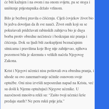
će biti kažnjen i na ovom i na onom svijetu, pa se stoga i
uništenje prijestupnika držalo vrlinom.
Bilo je bezbroj pravila o čišćenju. Cijeli čovjekov život bio
bi jedva dovoljan da ih sve nauči. Život onih koji su se
pokušavali pridržavati rabinskih zahtjeva bio je duga
borba protiv obredne nečistoće i beskrajan niz pranja i
čišćenja. Dok su ljudi bili zaokupljeni beznačajnim
sitnicama i pravilima koje Bog nije zahtijevao, njihova
pozornost bila je skrenuta s velikih načela Njegovog
Zakona.
Krist i Njegovi učenici nisu poštovali ova obredna pranja, i
uhode su ovo zanemarivanje učinile osnovom svoje
optužbe. Oni nisu izvršili neposredan napad na Krista, već
su došli k Njemu optužujući Njegove učenike. U
nazočnosti mnoštva rekli su: “Zašto tvoji učenici krše
predaju starih? Ne peru rukû prije jela.”