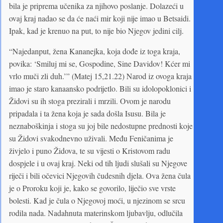
bila je priprema učenika za njihovo poslanje. Dolazeći u
ovaj kraj nadao se da će naći mir koji nije imao u Betsaidi.
Ipak, kad je krenuo na put, to nije bio Njegov jedini cilj.
“Najedanput, žena Kananejka, koja dođe iz toga kraja,
povika: ‘Smiluj mi se, Gospodine, Sine Davidov! Kćer mi
vrlo muči zli duh.’” (Matej 15,21.22) Narod iz ovoga kraja
imao je staro kanaansko podrijetlo. Bili su idolopoklonici i
Židovi su ih stoga prezirali i mrzili. Ovom je narodu
pripadala i ta žena koja je sada došla Isusu. Bila je
neznaboškinja i stoga su joj bile nedostupne prednosti koje
su Židovi svakodnevno uživali. Među Feničanima je
živjelo i puno Židova, te su vijesti o Kristovom radu
dospjele i u ovaj kraj. Neki od tih ljudi slušali su Njegove
riječi i bili očevici Njegovih čudesnih djela. Ova žena čula
je o Proroku koji je, kako se govorilo, liječio sve vrste
bolesti. Kad je čula o Njegovoj moći, u njezinom se srcu
rodila nada. Nadahnuta materinskom ljubavlju, odlučila