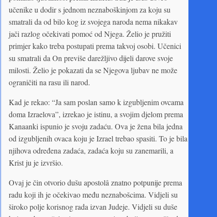
učenike u dodir s jednom neznaboškinjom za koju su
smatrali da od bilo kog iz svojega naroda nema nikakav
jači razlog očekivati pomoć od Njega. Želio je pružiti
primjer kako treba postupati prema takvoj osobi. Učenici
su smatrali da On previše darežljivo dijeli darove svoje
milosti. Želio je pokazati da se Njegova ljubav ne može
ograničiti na rasu ili narod.
Kad je rekao: “Ja sam poslan samo k izgubljenim ovcama
doma Izraelova”, izrekao je istinu, a svojim djelom prema
Kanaanki ispunio je svoju zadaću. Ova je žena bila jedna
od izgubljenih ovaca koju je Izrael trebao spasiti. To je bila
njihova određena zadaća, zadaća koju su zanemarili, a
Krist ju je izvršio.
Ovaj je čin otvorio dušu apostolâ znatno potpunije prema
radu koji ih je očekivao među neznabošcima. Vidjeli su
široko polje korisnog rada izvan Judeje. Vidjeli su duše