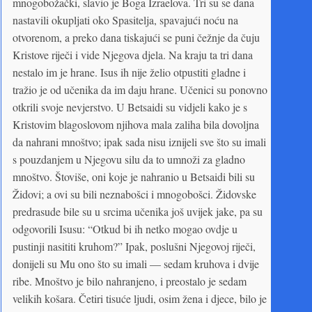
mnogobožački, slavio je Boga Izraelova. Tri su se dana
nastavili okupljati oko Spasitelja, spavajući noću na
otvorenom, a preko dana tiskajući se puni čežnje da čuju
Kristove riječi i vide Njegova djela. Na kraju ta tri dana
nestalo im je hrane. Isus ih nije želio otpustiti gladne i
tražio je od učenika da im daju hrane. Učenici su ponovno
otkrili svoje nevjerstvo. U Betsaidi su vidjeli kako je s
Kristovim blagoslovom njihova mala zaliha bila dovoljna
da nahrani mnoštvo; ipak sada nisu iznijeli sve što su imali
s pouzdanjem u Njegovu silu da to umnoži za gladno
mnoštvo. Štoviše, oni koje je nahranio u Betsaidi bili su
Židovi; a ovi su bili neznabošci i mnogobošci. Židovske
predrasude bile su u srcima učenika još uvijek jake, pa su
odgovorili Isusu: “Otkud bi ih netko mogao ovdje u
pustinji nasititi kruhom?” Ipak, poslušni Njegovoj riječi,
donijeli su Mu ono što su imali — sedam kruhova i dvije
ribe. Mnoštvo je bilo nahranjeno, i preostalo je sedam
velikih košara. Četiri tisuće ljudi, osim žena i djece, bilo je