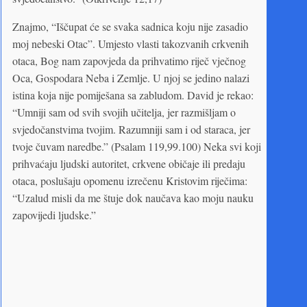
Znajmo, “Iščupat će se svaka sadnica koju nije zasadio
moj nebeski Otac”. Umjesto vlasti takozvanih crkvenih
otaca, Bog nam zapovjeda da prihvatimo riječ vječnog
Oca, Gospodara Neba i Zemlje. U njoj se jedino nalazi
istina koja nije pomiješana sa zabludom. David je rekao:
“Umniji sam od svih svojih učitelja, jer razmišljam o
svjedočanstvima tvojim. Razumniji sam i od staraca, jer
tvoje čuvam naredbe.” (Psalam 119,99.100) Neka svi koji
prihvaćaju ljudski autoritet, crkvene običaje ili predaju
otaca, poslušaju opomenu izrečenu Kristovim riječima:
“Uzalud misli da me štuje dok naučava kao moju nauku
zapovijedi ljudske.”