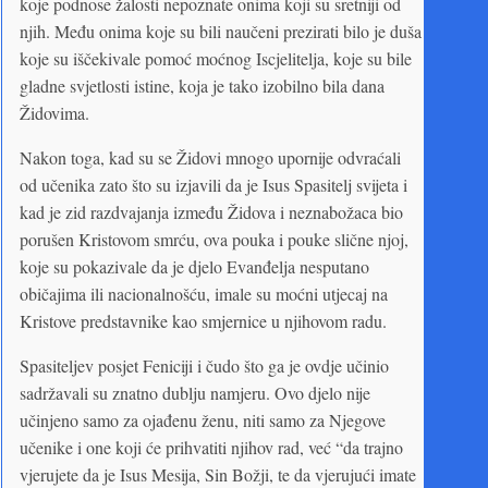
koje podnose žalosti nepoznate onima koji su sretniji od
njih. Među onima koje su bili naučeni prezirati bilo je duša
koje su iščekivale pomoć moćnog Iscjelitelja, koje su bile
gladne svjetlosti istine, koja je tako izobilno bila dana
Židovima.
Nakon toga, kad su se Židovi mnogo upornije odvraćali
od učenika zato što su izjavili da je Isus Spasitelj svijeta i
kad je zid razdvajanja između Židova i neznabožaca bio
porušen Kristovom smrću, ova pouka i pouke slične njoj,
koje su pokazivale da je djelo Evanđelja nesputano
običajima ili nacionalnošću, imale su moćni utjecaj na
Kristove predstavnike kao smjernice u njihovom radu.
Spasiteljev posjet Feniciji i čudo što ga je ovdje učinio
sadržavali su znatno dublju namjeru. Ovo djelo nije
učinjeno samo za ojađenu ženu, niti samo za Njegove
učenike i one koji će prihvatiti njihov rad, već “da trajno
vjerujete da je Isus Mesija, Sin Božji, te da vjerujući imate