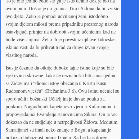
To je bilo jedino čudo što ga je Isus učinio dok je bio na
ovom putu. Došao je do granica Tira i Sidona da bi izvršio
ovo djelo. Želio je pomoći ucviljenoj ženi, istodobno
svojim djelom milosti prema pripadniku prezrenog naroda
ostavljajući primjer na dobrobit svojim učenicima kad ne
bude više s njima. Želio ih je povesti iz njihove židovske
isključivosti da bi prihvatili rad za druge izvan svojeg
vlastitog naroda.
Isus je čeznuo da otkrije duboke tajne istine koje su bile
vjekovima skrivene, kako će neznabošci biti sunasljednici
sa Židovima i “dionici istog obećanja u Kristu Isusu
Radosnom viješću” (Efežanima 3,6). Ovu istinu učenici su
sporo učili i božanski Učitelj im je davao pouku za
poukom. Nagrađujući kapetanovu vjeru u Kafarnaumu i
propovijedajući Evanđelje stanovnicima Sikara, On je već
dokazao da ne sudjeluje u netrpeljivosti Židova. Međutim,
Samarijanci su imali neko znanje o Bogu; a kapetan je
pokazao ljubaznost prema Izraelu. Sad je Isus doveo