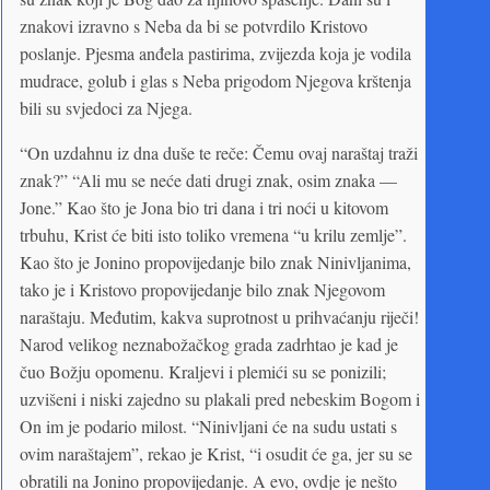
znakovi izravno s Neba da bi se potvrdilo Kristovo
poslanje. Pjesma anđela pastirima, zvijezda koja je vodila
mudrace, golub i glas s Neba prigodom Njegova krštenja
bili su svjedoci za Njega.
“On uzdahnu iz dna duše te reče: Čemu ovaj naraštaj traži
znak?” “Ali mu se neće dati drugi znak, osim znaka —
Jone.” Kao što je Jona bio tri dana i tri noći u kitovom
trbuhu, Krist će biti isto toliko vremena “u krilu zemlje”.
Kao što je Jonino propovijedanje bilo znak Ninivljanima,
tako je i Kristovo propovijedanje bilo znak Njegovom
naraštaju. Međutim, kakva suprotnost u prihvaćanju riječi!
Narod velikog neznabožačkog grada zadrhtao je kad je
čuo Božju opomenu. Kraljevi i plemići su se ponizili;
uzvišeni i niski zajedno su plakali pred nebeskim Bogom i
On im je podario milost. “Ninivljani će na sudu ustati s
ovim naraštajem”, rekao je Krist, “i osudit će ga, jer su se
obratili na Jonino propovijedanje. A evo, ovdje je nešto