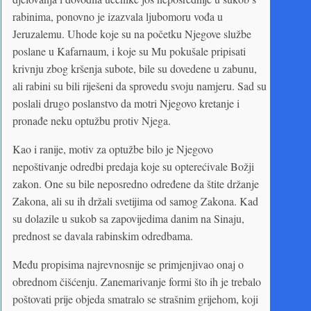
rabinima, ponovno je izazvala ljubomoru vođa u
Jeruzalemu. Uhode koje su na početku Njegove službe
poslane u Kafarnaum, i koje su Mu pokušale pripisati
krivnju zbog kršenja subote, bile su dovedene u zabunu,
ali rabini su bili riješeni da sprovedu svoju namjeru. Sad su
poslali drugo poslanstvo da motri Njegovo kretanje i
pronađe neku optužbu protiv Njega.
Kao i ranije, motiv za optužbe bilo je Njegovo
nepoštivanje odredbi predaja koje su opterećivale Božji
zakon. One su bile neposredno određene da štite držanje
Zakona, ali su ih držali svetijima od samog Zakona. Kad
su dolazile u sukob sa zapovijedima danim na Sinaju,
prednost se davala rabinskim odredbama.
Među propisima najrevnosnije se primjenjivao onaj o
obrednom čišćenju. Zanemarivanje formi što ih je trebalo
poštovati prije objeda smatralo se strašnim grijehom, koji