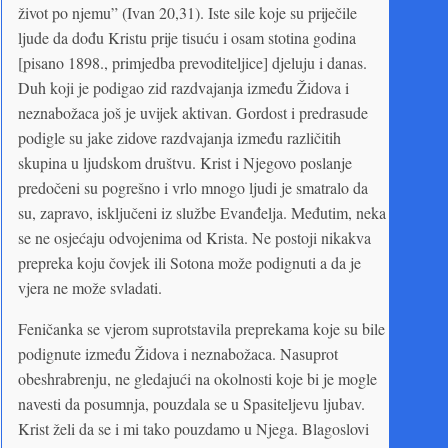
život po njemu” (Ivan 20,31). Iste sile koje su priječile
ljude da dođu Kristu prije tisuću i osam stotina godina
[pisano 1898., primjedba prevoditeljice] djeluju i danas.
Duh koji je podigao zid razdvajanja između Židova i
neznabožaca još je uvijek aktivan. Gordost i predrasude
podigle su jake zidove razdvajanja između različitih
skupina u ljudskom društvu. Krist i Njegovo poslanje
predočeni su pogrešno i vrlo mnogo ljudi je smatralo da
su, zapravo, isključeni iz službe Evanđelja. Međutim, neka
se ne osjećaju odvojenima od Krista. Ne postoji nikakva
prepreka koju čovjek ili Sotona može podignuti a da je
vjera ne može svladati.
Feničanka se vjerom suprotstavila preprekama koje su bile
podignute između Židova i neznabožaca. Nasuprot
obeshrabrenju, ne gledajući na okolnosti koje bi je mogle
navesti da posumnja, pouzdala se u Spasiteljevu ljubav.
Krist želi da se i mi tako pouzdamo u Njega. Blagoslovi