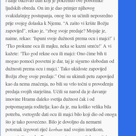
i dalje otkrivao duh koji je pokrenuo ove pobornike
ljudskih obreda. On im je dao primjer njihovog
svakidašnjeg postupanja, onog što su učinili neposredno
prije svojeg dolaska k Njemu. “A zašto vi kršite Božju
zapovijed”, rekao je, “zbog svoje predaje? Mojsije je,
naime, rekao: ‘Ispuni svoje dužnosti prema ocu i majci!’ i
‘Tko prokune oca ili majku, neka se kazni smrću!’ A vi
kažete: ‘Tko god rekne ocu ili majci: Ono čime bih ti
mogao pomoći posvetni je dar, taj je sigurno slobodan od
dužnosti prema ocu i majci.’ Tako ukidoste zapovijed
Božju zbog svoje predaje.” Oni su ukinuli petu zapovijed
kao da nema značenja, no bili su vrlo točni u provođenju
predaja svojih starješina. Učili su narod da je davanje
imovine Hramu daleko svetija dužnost čak i od
potpomaganja roditelja; kao da je, ma koliko velika bila
potreba, svetogrđe dati ocu ili majci bilo koji dio od onoga
što je tako posvećeno. Bilo je dovoljno da nemarni
potomak izgovori riječ
korban
nad svojim imetkom,