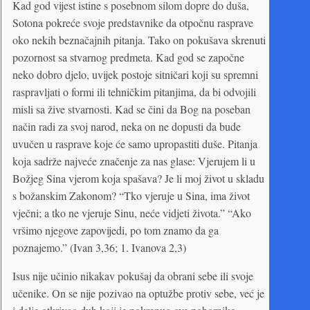
Kad god vijest istine s posebnom silom dopre do duša,
Sotona pokreće svoje predstavnike da otpočnu rasprave
oko nekih beznačajnih pitanja. Tako on pokušava skrenuti
pozornost sa stvarnog predmeta. Kad god se započne
neko dobro djelo, uvijek postoje sitničari koji su spremni
raspravljati o formi ili tehničkim pitanjima, da bi odvojili
misli sa žive stvarnosti. Kad se čini da Bog na poseban
način radi za svoj narod, neka on ne dopusti da bude
uvučen u rasprave koje će samo upropastiti duše. Pitanja
koja sadrže najveće značenje za nas glase: Vjerujem li u
Božjeg Sina vjerom koja spašava? Je li moj život u skladu
s božanskim Zakonom? “Tko vjeruje u Sina, ima život
vječni; a tko ne vjeruje Sinu, neće vidjeti života.” “Ako
vršimo njegove zapovijedi, po tom znamo da ga
poznajemo.” (Ivan 3,36; 1. Ivanova 2,3)
Isus nije učinio nikakav pokušaj da obrani sebe ili svoje
učenike. On se nije pozivao na optužbe protiv sebe, već je