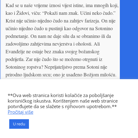
Kad se u naše vrijeme iznosi vijest istine, ima mnogih koji,
kao i Židovi, viču: “Pokaži nam znak. Učini neko čudo.”
Krist nije učinio nijedno čudo na zahtjev farizeja. On nije
učinio nijedno čudo u pustinji kao odgovor na Sotonino
podmetanje. On nam ne daje silu da se obranimo ili da
zadovoljimo zahtjevima nevjerstva i oholosti. Ali
Evanđelje ne ostaje bez znaka svojeg božanskog
podrijetla. Zar nije čudo što se možemo otrgnuti iz
Sotoninog ropstva? Neprijateljstvo prema Sotoni nije
prirodno ljudskom srcu; ono je usađeno Božjom milošću.
Kad se onaj koji je bio podvlašćen upornoj, kolebljivoj
volji, oslobodi i cijelim srcem podčini Božjoj privlačnoj
**Ova web stranica koristi kolačiće za poboljšanje
sili, ostvareno je čudo; isto je tako i kad čovjek koji je bio
korisničkog iskustva. Korištenjem naše web stranice
u velikoj zabludi shvati moralnu istinu. Svaki put kad se
potvrđujete da se slažete s njihovom upotrebom.**
Pročitaj više
neka duša obrati i nauči ljubiti Boga i držati Njegove
Zapovijedi, ispunjava se Božje obećanje: “I dat ću vam
U redu
novo srce, i nov duh udahnut ću u vas.” (Ezekiel 36,26)
Promjena ljudskog srca, preobražaj ljudskog karaktera