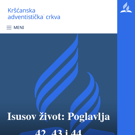
MENI
Isusov život: Poglavlja
42, 43 i 44