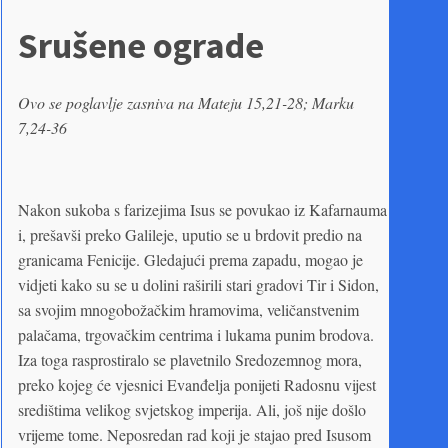
Srušene ograde
Ovo se poglavlje zasniva na Mateju 15,21-28; Marku
7,24-36
Nakon sukoba s farizejima Isus se povukao iz Kafarnauma
i, prešavši preko Galileje, uputio se u brdovit predio na
granicama Fenicije. Gledajući prema zapadu, mogao je
vidjeti kako su se u dolini raširili stari gradovi Tir i Sidon,
sa svojim mnogobožačkim hramovima, veličanstvenim
palačama, trgovačkim centrima i lukama punim brodova.
Iza toga rasprostiralo se plavetnilo Sredozemnog mora,
preko kojeg će vjesnici Evanđelja ponijeti Radosnu vijest
središtima velikog svjetskog imperija. Ali, još nije došlo
vrijeme tome. Neposredan rad koji je stajao pred Isusom