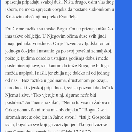
spasenja pripadaju svakoj duši. Ništa drugo, osim vlastitog
izbora, ne može spriječiti čovjeka da postane sudionikom u
Kristovim obećanjima preko Evanđelja.
Društvene razlike su mrske Bogu. On ne priznaje ništa što
ima takvo obilježje. U Njegovim očima duše svih ljudi
imaju jednaku vrijednost. On je “izveo sav ljudski rod od
jednoga čovjeka i nastanio ga po svoj površini zemaljskoj,
pošto je ljudima odredio ustaljena godišnja doba i međe
postojbine njihove, s nakanom da traže Boga, ne bi li ga
možda napipali i našli, jer zbilja nije daleko ni od jednog
od nas”. Bez razlike u godinama, društvenom položaju,
narodnosti i vjerskoj pripadnosti, svi su pozvani da dođu k
Njemu i žive. “Tko vjeruje u nj, sigurno neće biti
postiđen.” Jer “nema razlike”; “Nema tu više ni Židova ni
Grka; nema više ni roba ni slobodnjaka.” “Bogataš se i
siromah sreću: obojicu ih Jahve stvori.” “Isti je Gospodin
sviju, bogat za sve koji ga zazivlju, jer: Tko god zazove
ime Gospodnje, spasit će se.” (Djela 17,26.27;