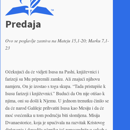
Predaja
Ovo se poglavlje zasniva na Mateju 15,1-20; Marku 7,1-
23
Očekujući da će vidjeti Isusa na Pashi, književnici i
farizeji su Mu pripremili zamku. Ali znajući njihovu
namjeru, On je izostao s toga skupa. “Tada pristupiše k
Isusu farizeji i književnici.” Budući da On nije otišao k
njima, oni su došli k Njemu. U jednom trenutku činilo se
da će narod Galileje prihvatiti Isusa kao Mesiju i da će
moć svećenika u tom području biti slomljena. Misija
Dvanaestorice, koja je upućivala na razvitak Kristovog
djelovanja i dovodila učenike još neposrednije u sukob s