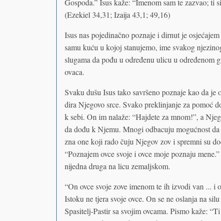
Gospoda.” Isus kaže: “Imenom sam te zazvao; ti si
(Ezekiel 34,31; Izaija 43,1; 49,16)
Isus nas pojedinačno poznaje i dirnut je osjećaje
samu kuću u kojoj stanujemo, ime svakog njezino
slugama da pođu u određenu ulicu u određenom gra
ovaca.
Svaku dušu Isus tako savršeno poznaje kao da je o
dira Njegovo srce. Svako preklinjanje za pomoć do
k sebi. On im nalaže: “Hajdete za mnom!”, a Njeg
da dođu k Njemu. Mnogi odbacuju mogućnost da bu
zna one koji rado čuju Njegov zov i spremni su do
“Poznajem ovce svoje i ovce moje poznaju mene.” 
nijedna druga na licu zemaljskom.
“On ovce svoje zove imenom te ih izvodi van ... i o
Istoku ne tjera svoje ovce. On se ne oslanja na silu 
Spasitelj-Pastir sa svojim ovcama. Pismo kaže: “Ti