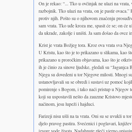
On je rekao: “... Tko u ovčinjak ne ulazi na vrata,
razbojnik. Tko ulazi na vrata, on je pastir ovaca.” F
protiv njih. Pošto su o njihovom značenju prosuđiv
sam vrata. Tko uđe kroza me, spasit će se; on će ula
da ukrade, zakolje i uništi. Ja sam došao da ovce im
Krist je vrata Božjeg tora. Kroz ova vrata sva Njeg
U Kristu, kao što je to prikazano u slikama, kao št
prikazano u proročkim objavama, kao što je otkr
ih je činio za sinove ljudske, gledali su “Jaganjca 
Njega su dovedeni u tor Njegove milosti. Mnogi su do
ustanovljavali su se obredi i sustavi uz pomoć kojih
pomirenje s Bogom, i tako naći pristup u Njegov tor
koji su uspostavili nešto da zauzme Kristovo mjest
načinom, jesu lupeži i hajduci.
Farizeji nisu ušli na ta vrata. Oni su se uvukli u t
djelo pravog pastira. Svećenici i poglavari, književni
izvore vode života. Nadahnute riječi vjerno opisuju