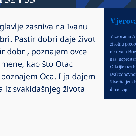
Vjerov
glavlje zasniva na Ivanu
Vjerovanja A
ri. Pastir dobri daje život
životnu preob
tir dobri, poznajem ovce
otkrivaju Bog
nas, nepresta
 mene, kao što Otac
Otkrijte ove b
 poznajem Oca. I ja dajem
svakodnevnom 
Stvoriteljem k
a iz svakidašnjeg života
dimenziji.