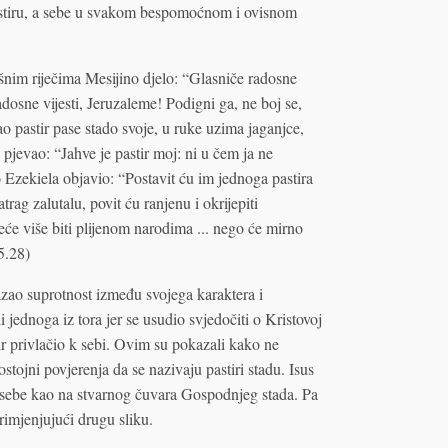
astiru, a sebe u svakom bespomoćnom i ovisnom
ešnim riječima Mesijino djelo: “Glasniče radosne
adosne vijesti, Jeruzaleme! Podigni ga, ne boj se,
 pastir pase stado svoje, u ruke uzima jaganjce,
 pjevao: “Jahve je pastir moj: ni u čem ja ne
Ezekiela objavio: “Postavit ću im jednoga pastira
atrag zalutalu, povit ću ranjenu i okrijepiti
neće više biti plijenom narodima ... nego će mirno
25.28)
azao suprotnost između svojega karaktera i
i jednoga iz tora jer se usudio svjedočiti o Kristovoj
ir privlačio k sebi. Ovim su pokazali kako ne
tojni povjerenja da se nazivaju pastiri stadu. Isus
na sebe kao na stvarnog čuvara Gospodnjeg stada. Pa
primjenjujući drugu sliku.