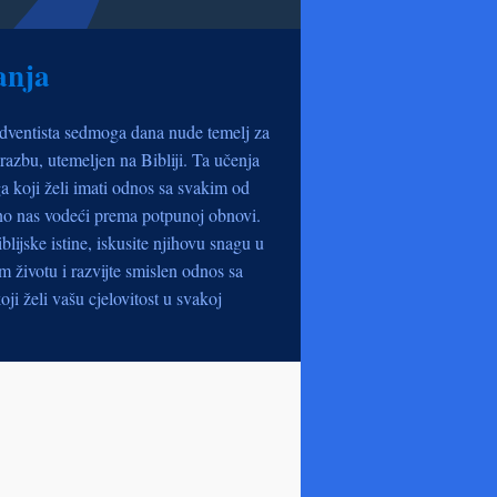
anja
dventista sedmoga dana nude temelj za
razbu, utemeljen na Bibliji. Ta učenja
a koji želi imati odnos sa svakim od
no nas vodeći prema potpunoj obnovi.
iblijske istine, iskusite njihovu snagu u
životu i razvijte smislen odnos sa
oji želi vašu cjelovitost u svakoj