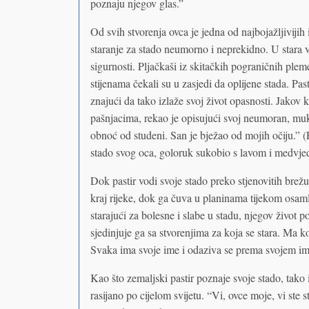
poznaju njegov glas.”
Od svih stvorenja ovca je jedna od najbojažljivijih
staranje za stado neumorno i neprekidno. U stara 
sigurnosti. Pljačkaši iz skitačkih pograničnih plemen
stijenama čekali su u zasjedi da oplijene stada. Pa
znajući da tako izlaže svoj život opasnosti. Jakov
pašnjacima, rekao je opisujući svoj neumoran, mu
obnoć od studeni. San je bježao od mojih očiju.” 
stado svog oca, goloruk sukobio s lavom i medvjedo
Dok pastir vodi svoje stado preko stjenovitih brežu
kraj rijeke, dok ga čuva u planinama tijekom osamlj
starajući za bolesne i slabe u stadu, njegov život p
sjedinjuje ga sa stvorenjima za koja se stara. Ma k
Svaka ima svoje ime i odaziva se prema svojem im
Kao što zemaljski pastir poznaje svoje stado, tako 
rasijano po cijelom svijetu. “Vi, ovce moje, vi ste