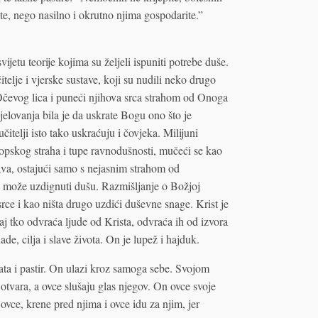
žite, nego nasilno i okrutno njima gospodarite.”
vijetu teorije kojima su željeli ispuniti potrebe duše.
elje i vjerske sustave, koji su nudili neko drugo
s Očevog lica i puneći njihova srca strahom od Onoga
elovanja bila je da uskrate Bogu ono što je
čitelji isto tako uskraćuju i čovjeka. Milijuni
ropskog straha i tupe ravnodušnosti, mučeći se kao
prava, ostajući samo s nejasnim strahom od
i može uzdignuti dušu. Razmišljanje o Božjoj
ce i kao ništa drugo uzdići duševne snage. Krist je
j tko odvraća ljude od Krista, odvraća ih od izvora
de, cilja i slave života. On je lupež i hajduk.
vrata i pastir. On ulazi kroz samoga sebe. Svojom
tvara, a ovce slušaju glas njegov. On ovce svoje
vce, krene pred njima i ovce idu za njim, jer