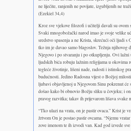
ne liječite, ranjenih ne povijate, izgubljenih ne tra
(Ezekiel 34,4)
Kroz sve vjekove filozofi i učitelji davali su ovom s
Svaki mnogobožački narod imao je svoje velike učit
sredstvo spasenja a ne Krista, skrećući oči ljudi 
tko im je davao samo blagoslov. Težnja njihovog dj
Njegovo i po stvaranju i po otkupljenju. Ovi lažni u
ljudskih bića robuju lažnim religijama u okovima 
tegleće životinje, lišeni nade, radosti i istinskog 
budućnosti. Jedino Radosna vijest o Božjoj milost
ljubavi objavljenoj u Njegovom Sinu pokrenut će sr
došao kako bi obnovio Božju sliku u čovjeku; i ona
pravog razvitka; takav ih prijevarom lišava svake na
“Tko ulazi na vrata, on je pastir ovaca.” Krist je 
žrtvom On je postao pastir ovcama. “Njemu vratar o
zove imenom te ih izvodi van. Kad god izvede sve o