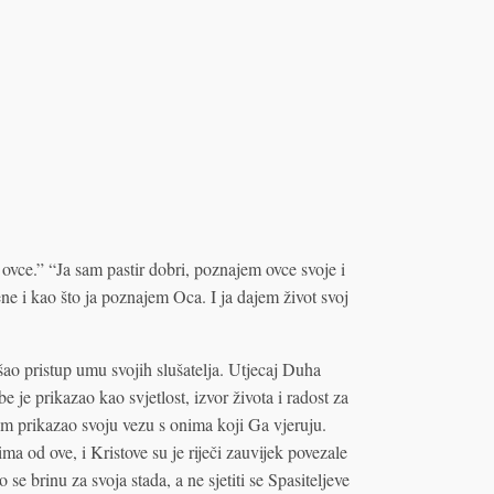
a ovce.” “Ja sam pastir dobri, poznajem ovce svoje i
 i kao što ja poznajem Oca. I ja dajem život svoj
ao pristup umu svojih slušatelja. Utjecaj Duha
e prikazao kao svjetlost, izvor života i radost za
om prikazao svoju vezu s onima koji Ga vjeruju.
ima od ove, i Kristove su je riječi zauvijek povezale
se brinu za svoja stada, a ne sjetiti se Spasiteljeve