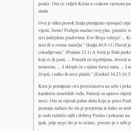
pouke. Oni će vidjeti Krista u svakom vjernom p
stadu.
Ovu je sliku prorok Izaija primijenio opisujući utj
vijesti, Sione! Podigni snažno svoj glas, glasniče r
reci judejskim gradovima: Evo Boga vašega! ... Kao
nosi ih u svome naručju.” (Izaija 40,9-11) David je
oskudijevam.” (Psalam 23,1) A Sveti je Duh preko 
koji će ih pasti. ... Potražit ću izgubljenu, dovesti n
nemoćnu. ... I sklopit ću s njima Savez mira. ... I 
živjeti, i nitko ih neće plašiti.” (Ezekiel 34,23.16.
Krist je primijenio ova proročanstva na sebe i pok
karaktera izraelskih vođa. Farizeji su upravo otjeral
moći. Oni su otjerali jednu dušu koju je pravi Past
poznaju zadaću što im je povjerena te kako su nedos
je sada razlučio njih i dobrog Pastira i pokazao 
ipak, prije nego što je to učinio, govorio je o sebi 