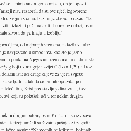
 već se uspinje na drugome mjestu, on je lopov i
arizeji nisu razabrali da su ove riječi izgovorene
ali u svojim srcima, Isus im je otvoreno rekao: “Ja
ziti i izlaziti i pašu nalaziti. Lopov ne dolazi, osim
aju život i da ga imaju u izobilju.”
ova djeca, od najranijih vremena, nalazila su ulaz.
o je naviješteno u simbolima, kao što je jasno
iveno u poukama Njegovim učenicima i u čudima što
Božjeg koji uzima grijeh svijeta” (Ivan 1,29), i kroz
lazili ističući druge ciljeve za vjeru svijeta;
 su se ljudi nadali da će primiti opravdanje i
. Međutim, Krist predstavlja jedina vrata; i svi
o, svi koji su pokušali ući u tor nekim drugim
or nekim drugim putom, osim Krista, i nisu izvršavali
ci i farizeji uništili su životne pašnjake i zagadili
 te lažne pastire: “Nemoćnih ne krijepite, bolesnih