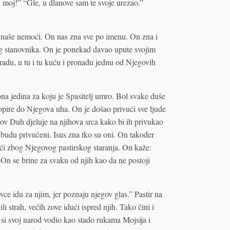
 moj!” “Gle, u dlanove sam te svoje urezao.”
m naše nemoći. On nas zna sve po imenu. On zna i
g stanovnika. On je ponekad davao upute svojim
du, u tu i tu kuću i pronađu jednu od Njegovih
na jedina za koju je Spasitelj umro. Bol svake duše
pire do Njegova uha. On je došao privući sve ljude
ov Duh djeluje na njihova srca kako bi ih privukao
du privučeni. Isus zna tko su oni. On također
ći zbog Njegovog pastirskog staranja. On kaže:
On se brine za svaku od njih kao da ne postoji
vce idu za njim, jer poznaju njegov glas.” Pastir na
ili strah, većih zove idući ispred njih. Tako čini i
 si svoj narod vodio kao stado rukama Mojsija i