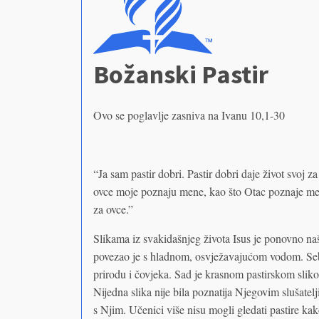
Božanski Pastir
Ovo se poglavlje zasniva na Ivanu 10,1-30
“Ja sam pastir dobri. Pastir dobri daje život svoj z
ovce moje poznaju mene, kao što Otac poznaje mene
za ovce.”
Slikama iz svakidašnjeg života Isus je ponovno naš
povezao je s hladnom, osvježavajućom vodom. Sebe j
prirodu i čovjeka. Sad je krasnom pastirskom slik
Nijedna slika nije bila poznatija Njegovim slušatelj
s Njim. Učenici više nisu mogli gledati pastire kako 