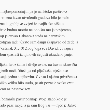
 i najbespomoćnijih pa je na Istoku pastirovo
vremena izvan utvrđenih gradova bilo je malo
a ili grabljive zvijeri iz svojih skrovišta u
stir je budno motrio na ono što mu je povjereno,
 koji je čuvao Labanova stada na haranskim
kotrpan rad: “Često sam danju skapavao od žeđe, a
(Postanak 31,40) Zbog toga se i David, čuvajući
m spasivši iz njihovih čeljusti ukradeno janje.
ljaka, kroz šume i divlje uvale, na travna skrovišta
enih noći, štiteći ga od pljačkaša, nježno se
ostaje jedno s njihovim. Čvrsta i nježna privrženost
oliko veliko bilo stado, pastir poznaje svaku ovcu.
enu na pastirov zov.
i božanski pastir poznaje svoje stado koje je
 stado paše moje, a ja sam Bog vaš — riječ je Jahve