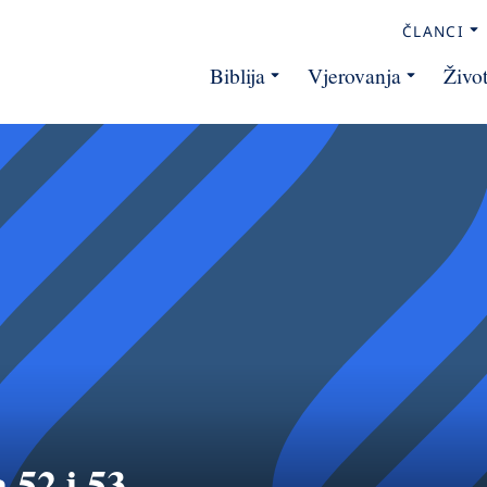
ČLANCI
Biblija
Vjerovanja
Živo
 52 i 53