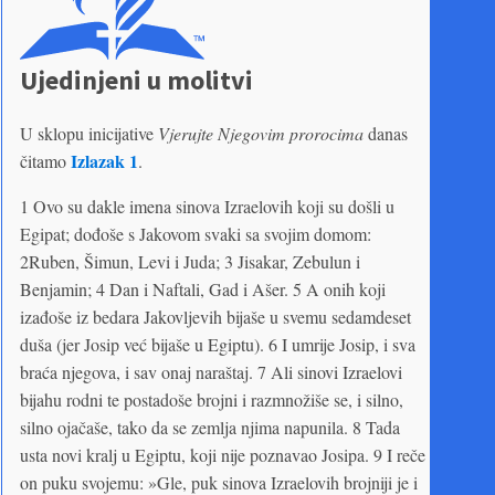
Ujedinjeni u molitvi
U sklopu inicijative
Vjerujte Njegovim prorocima
danas
Izlazak 1
čitamo
.
1 Ovo su dakle imena sinova Izraelovih koji su došli u
Egipat; dođoše s Jakovom svaki sa svojim domom:
2Ruben, Šimun, Levi i Juda; 3 Jisakar, Zebulun i
Benjamin; 4 Dan i Naftali, Gad i Ašer. 5 A onih koji
izađoše iz bedara Jakovljevih bijaše u svemu sedamdeset
duša (jer Josip već bijaše u Egiptu). 6 I umrije Josip, i sva
braća njegova, i sav onaj naraštaj. 7 Ali sinovi Izraelovi
bijahu rodni te postadoše brojni i razmnožiše se, i silno,
silno ojačaše, tako da se zemlja njima napunila. 8 Tada
usta novi kralj u Egiptu, koji nije poznavao Josipa. 9 I reče
on puku svojemu: »Gle, puk sinova Izraelovih brojniji je i