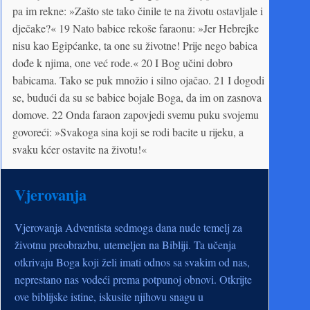
pa im rekne: »Zašto ste tako činile te na životu ostavljale i
dječake?« 19 Nato babice rekoše faraonu: »Jer Hebrejke
nisu kao Egipćanke, ta one su životne! Prije nego babica
dođe k njima, one već rode.« 20 I Bog učini dobro
babicama. Tako se puk množio i silno ojačao. 21 I dogodi
se, budući da su se babice bojale Boga, da im on zasnova
domove. 22 Onda faraon zapovjedi svemu puku svojemu
govoreći: »Svakoga sina koji se rodi bacite u rijeku, a
svaku kćer ostavite na životu!«
Vjerovanja
Vjerovanja Adventista sedmoga dana nude temelj za
životnu preobrazbu, utemeljen na Bibliji. Ta učenja
otkrivaju Boga koji želi imati odnos sa svakim od nas,
neprestano nas vodeći prema potpunoj obnovi. Otkrijte
ove biblijske istine, iskusite njihovu snagu u