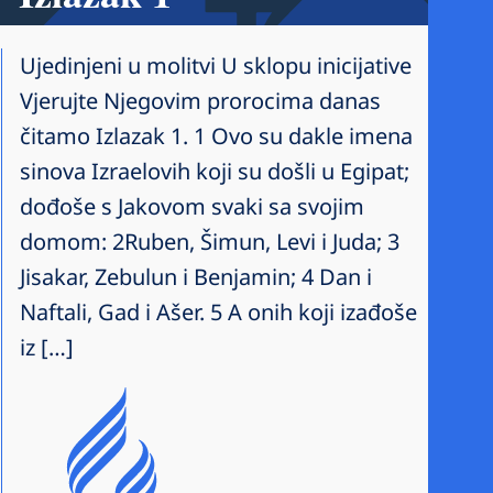
Ujedinjeni u molitvi U sklopu inicijative
Vjerujte Njegovim prorocima danas
čitamo Izlazak 1. 1 Ovo su dakle imena
sinova Izraelovih koji su došli u Egipat;
dođoše s Jakovom svaki sa svojim
domom: 2Ruben, Šimun, Levi i Juda; 3
Jisakar, Zebulun i Benjamin; 4 Dan i
Naftali, Gad i Ašer. 5 A onih koji izađoše
iz […]