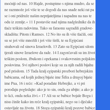
moćniji od nas. 10 Hajde, postupimo s njima mudro, da se
ne razmnože još više te se dogodi da nas snađe neki rat pa
se i oni pridruže našim neprijateljima i napadnu na nas te
odu iz zemlje.« 11 I postaviše nad njima nadglednike da ih
tlače teškim radovima. Tako su faraonu sagradili gradove-
skladišta: Pitom i Ramses. 12 No što su ih više tlačili, oni
su se još više množili i još više širili, te su Egipćani
strahovali od sinova Izraelovih. 13 Zato su Egipćani silom
tjerali sinove Izraelove da rade. 14 I zagorčavali su im život
teškim poslom, žbukom i opekama i svakovrsnim poljskim
poslovima. Svi njihovi poslovi koje su za njih radili bijahu
pod prisilom. 15 Tada kralj egipatski prozbori hebrejskim
babicama, od kojih jednoj bijaše ime Šifra a drugoj bijaše
ime Pua, 16 i reče: »Kad porađate Hebrejke, a vi pri
porođaju pogledajte: ako je to sin, onda ga ubijte; a ako je
to kći, onda neka živi.« 17 Ali su se babice bojale Boga i
nisu činile kako im reče kralj egipatski, nego su i dječake
ostavljale na životu. 18 Stoga egipatski kralj pozove babice