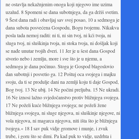
ne ostavlja nekažnjenim onoga koji njegovo ime uzima
uzalud. 8 Spomeni se dana subotnjega, da ga držiš svetim.
9 Šest dana radi i obavljaj sav svoj posao, 10 a sedmoga je
dana subota posvećena Gospodu, Bogu tvojemu. Nikakva
posla tada nemoj raditi: ni ti, ni sin tvoj, ni kći tvoja, ni
sluga tvoj, ni sluškinja tvoja, ni stoka tvoja, ni došljak koji
se nađe unutar tvojih dveri. 11 Jer je u šest dana Gospod
stvorio nebo i zemlju, more i sve što je u njemu, a
sedmoga je dana počinuo. Stoga je Gospod blagoslovio
dan subotnji i posvetio ga. 12 Poštuj oca svojega i majku
svoju, da ti se produlje dani na zemlji koju ti daje Gospod,
Bog tvoj. 13 Ne ubij. 14 Ne počini preljuba. 15 Ne ukradi.
16 Ne iznosi lažno svjedočanstvo protiv bližnjega svojega.
17 Ne poželi kuće bližnjega svojega; ne poželi žene
bližnjega svojega, ni sluge njegova, ni sluškinje njegove, ni
vola njegova, ni magarca njegova, niti išta što je bližnjega
tvojega.« 18 I sav puk vidje gromove i munje, i zvuk
trube, i goru što se dimi. Pa kad puk to vidje, uzdrhta i