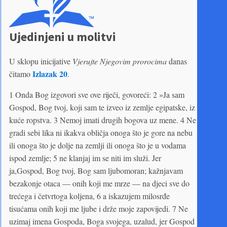
Ujedinjeni u molitvi
U sklopu inicijative
Vjerujte Njegovim prorocima
danas
Izlazak 20
čitamo
.
1 Onda Bog izgovori sve ove riječi, govoreći: 2 »Ja sam
Gospod, Bog tvoj, koji sam te izveo iz zemlje egipatske, iz
kuće ropstva. 3 Nemoj imati drugih bogova uz mene. 4 Ne
gradi sebi lika ni ikakva obličja onoga što je gore na nebu
ili onoga što je dolje na zemlji ili onoga što je u vodama
ispod zemlje; 5 ne klanjaj im se niti im služi. Jer
ja,Gospod, Bog tvoj, Bog sam ljubomoran; kažnjavam
bezakonje otaca — onih koji me mrze — na djeci sve do
trećega i četvrtoga koljena, 6 a iskazujem milosrđe
tisućama onih koji me ljube i drže moje zapovijedi. 7 Ne
uzimaj imena Gospoda, Boga svojega, uzalud, jer Gospod