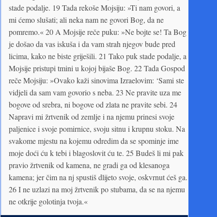
stade podalje. 19 Tada rekoše Mojsiju: »Ti nam govori, a
mi ćemo slušati; ali neka nam ne govori Bog, da ne
pomremo.« 20 A Mojsije reče puku: »Ne bojte se! Ta Bog
je došao da vas iskuša i da vam strah njegov bude pred
licima, kako ne biste griješili. 21 Tako puk stade podalje, a
Mojsije pristupi tmini u kojoj bijaše Bog. 22 Tada Gospod
reče Mojsiju: »Ovako kaži sinovima Izraelovim: ‘Sami ste
vidjeli da sam vam govorio s neba. 23 Ne pravite uza me
bogove od srebra, ni bogove od zlata ne pravite sebi. 24
Napravi mi žrtvenik od zemlje i na njemu prinesi svoje
paljenice i svoje pomirnice, svoju sitnu i krupnu stoku. Na
svakome mjestu na kojemu odredim da se spominje ime
moje doći ću k tebi i blagoslovit ću te. 25 Budeš li mi pak
pravio žrtvenik od kamena, ne gradi ga od klesanoga
kamena; jer čim na nj spustiš dlijeto svoje, oskvrnut ćeš ga.
26 I ne uzlazi na moj žrtvenik po stubama, da se na njemu
ne otkrije golotinja tvoja.«