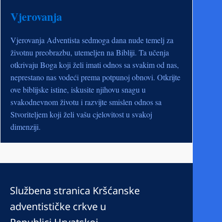
Vjerovanja
Vjerovanja Adventista sedmoga dana nude temelj za
životnu preobrazbu, utemeljen na Bibliji. Ta učenja
otkrivaju Boga koji želi imati odnos sa svakim od nas,
neprestano nas vodeći prema potpunoj obnovi. Otkrijte
ove biblijske istine, iskusite njihovu snagu u
svakodnevnom životu i razvijte smislen odnos sa
Stvoriteljem koji želi vašu cjelovitost u svakoj
dimenziji.
Službena stranica Kršćanske
adventističke crkve u