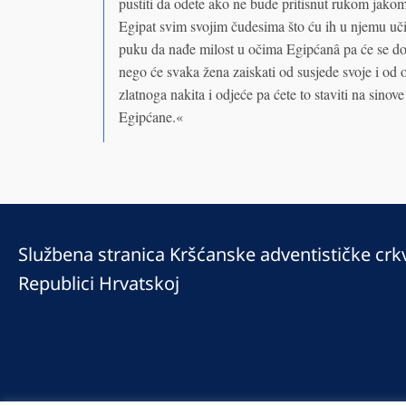
pustiti da odete ako ne bude pritisnut rukom jakom. 
Egipat svim svojim čudesima što ću ih u njemu učin
puku da nađe milost u očima Egipćanâ pa će se dog
nego će svaka žena zaiskati od susjede svoje i od 
zlatnoga nakita i odjeće pa ćete to staviti na sinove
Egipćane.«
Službena stranica Kršćanske adventističke crk
Republici Hrvatskoj