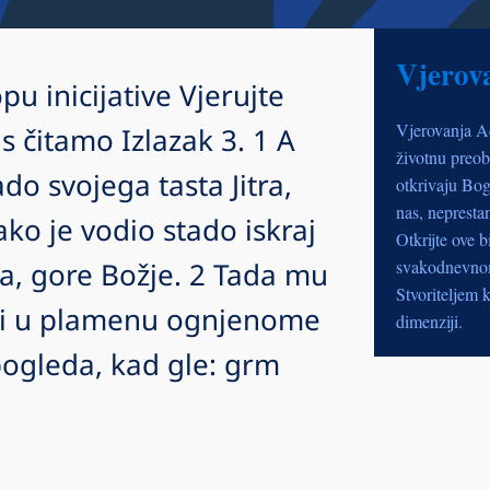
Vjerov
pu inicijative Vjerujte
Vjerovanja A
 čitamo Izlazak 3. 1 A
životnu preob
do svojega tasta Jitra,
otkrivaju Bog
nas, nepresta
ko je vodio stado iskraj
Otkrijte ove b
a, gore Božje. 2 Tada mu
svakodnevnom 
Stvoriteljem k
ji u plamenu ognjenome
dimenziji.
pogleda, kad gle: grm