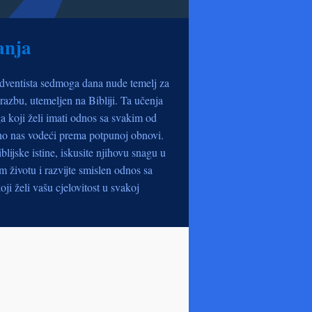
anja
dventista sedmoga dana nude temelj za
razbu, utemeljen na Bibliji. Ta učenja
a koji želi imati odnos sa svakim od
no nas vodeći prema potpunoj obnovi.
iblijske istine, iskusite njihovu snagu u
životu i razvijte smislen odnos sa
oji želi vašu cjelovitost u svakoj