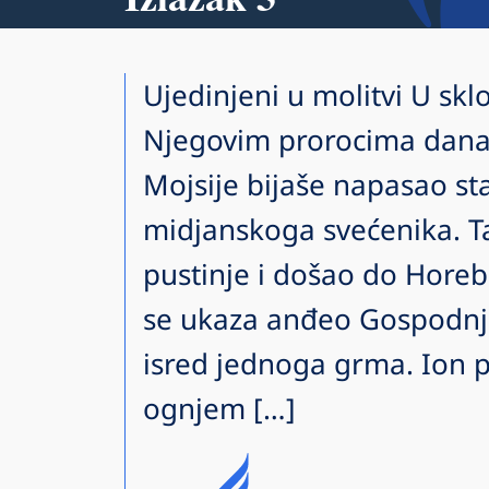
Ujedinjeni u molitvi U sklo
Njegovim prorocima danas
Mojsije bijaše napasao sta
midjanskoga svećenika. Ta
pustinje i došao do Horeb
se ukaza anđeo Gospodn
isred jednoga grma. Ion 
ognjem […]