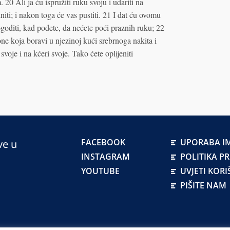
20 Ali ja ću ispružiti ruku svoju i udariti na
iti; i nakon toga će vas pustiti. 21 I dat ću ovomu
oditi, kad pođete, da nećete poći praznih ruku; 22
one koja boravi u njezinoj kući srebrnoga nakita i
 svoje i na kćeri svoje. Tako ćete oplijeniti
FACEBOOK
UPORABA IM
ve u
INSTAGRAM
POLITIKA P
YOUTUBE
UVJETI KORI
PIŠITE NAM