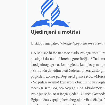
Ujedinjeni u molitvi
U sklopu inicijative
Vjerujte Njegovim prorocima
1 A Mojsije bijaše napasao stado svojega tasta Jitr
pustinje i došao do Horeba, gore Božje. 2 Tada
isred jednoga grma. Ion pogleda, kad gle: grm ognje
»Svrnut ću da vidim ovaj čudesan prizor: zašto gr
pogledati, zovnu ga Bog isred grma i reče: »Mojsi
»Ne prilazi ovamo! Izuj svoju obuću s nogu svojih! J
reče: »Ja sam Bog oca tvojega, Bog Abrahamov, Bo
svoje jer se bojao u Boga gledati. 7 I reče Gospod
Egiptu i čuo vapaj njihov zbog njihovih tlačitelja