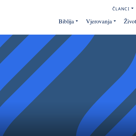
ČLANCI
Biblija
Vjerovanja
Živo