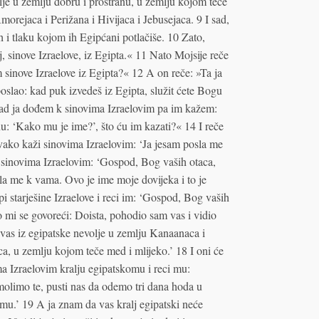
mlje u zemlju dobru i prostranu, u zemlju kojom teče
orejaca i Perižana i Hivijaca i Jebusejaca. 9 I sad,
h i tlaku kojom ih Egipćani potlačiše. 10 Zato,
, sinove Izraelove, iz Egipta.« 11 Nato Mojsije reče
sinove Izraelove iz Egipta?« 12 A on reče: »Ta ja
 poslao: kad puk izvedeš iz Egipta, služit ćete Bogu
kad ja dođem k sinovima Izraelovim pa im kažem:
u: ‘Kako mu je ime?’, što ću im kazati?« 14 I reče
ako kaži sinovima Izraelovim: ‘Ja jesam posla me
 sinovima Izraelovim: ‘Gospod, Bog vaših otaca,
 me k vama. Ovo je ime moje dovijeka i to je
i starješine Izraelove i reci im: ‘Gospod, Bog vaših
 mi se govoreći: Doista, pohodio sam vas i vidio
 vas iz egipatske nevolje u zemlju Kanaanaca i
ca, u zemlju kojom teče med i mlijeko.’ 18 I oni će
ma Izraelovim kralju egipatskomu i reci mu:
olimo te, pusti nas da odemo tri dana hoda u
u.’ 19 A ja znam da vas kralj egipatski neće