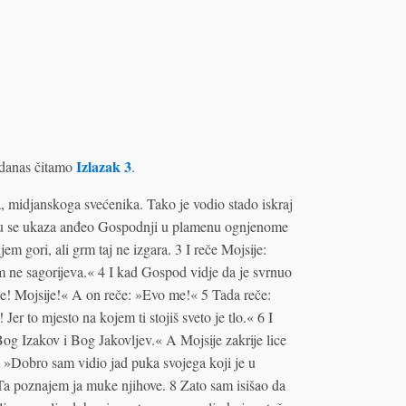
Izlazak 3
danas čitamo
.
a, midjanskoga svećenika. Tako je vodio stado iskraj
 mu se ukaza anđeo Gospodnji u plamenu ognjenome
m gori, ali grm taj ne izgara. 3 I reče Mojsije:
m ne sagorijeva.« 4 I kad Gospod vidje da je svrnuo
je! Mojsije!« A on reče: »Evo me!« 5 Tada reče:
er to mjesto na kojem ti stojiš sveto je tlo.« 6 I
g Izakov i Bog Jakovljev.« A Mojsije zakrije lice
: »Dobro sam vidio jad puka svojega koji je u
. Ta poznajem ja muke njihove. 8 Zato sam isišao da