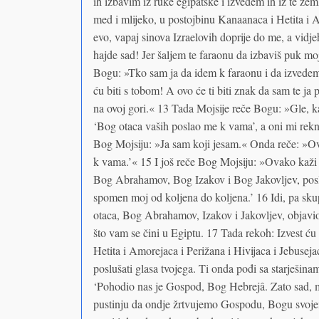
ih izbavim iz ruke egipatske i izvedem ih iz te ze
med i mlijeko, u postojbinu Kanaanaca i Hetita i Am
evo, vapaj sinova Izraelovih doprije do me, a vidje
hajde sad! Jer šaljem te faraonu da izbaviš puk moj
Bogu: »Tko sam ja da idem k faraonu i da izvedem 
ću biti s tobom! A ovo će ti biti znak da sam te ja
na ovoj gori.« 13 Tada Mojsije reče Bogu: »Gle, 
‘Bog otaca vaših poslao me k vama’, a oni mi rekn
Bog Mojsiju: »Ja sam koji jesam.« Onda reče: »Ov
k vama.’« 15 I još reče Bog Mojsiju: »Ovako kaži
Bog Abrahamov, Bog Izakov i Bog Jakovljev, posla
spomen moj od koljena do koljena.’ 16 Idi, pa skup
otaca, Bog Abrahamov, Izakov i Jakovljev, objavio
što vam se čini u Egiptu. 17 Tada rekoh: Izvest ću
Hetita i Amorejaca i Perižana i Hivijaca i Jebuseja
poslušati glasa tvojega. Ti onda pođi sa starješina
‘Pohodio nas je Gospod, Bog Hebrejâ. Zato sad, m
pustinju da ondje žrtvujemo Gospodu, Bogu svojem