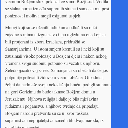
vjernom Božjem sluzi pokazat će samo Božji sud. Vodila
se stalna borba između suprotnih strana i samo su mu post,
poniznost i molitva mogli osigurati uspjeh.
Mnogi koji su se oženili tuđinkama odlučili su otići
zajedno s njima u izgnanstvo i, po ugledu na one koji su
bili protjerani iz zbora Izraelaca, pridružiti se
Samarijancima. U istom smjeru krenuli su i neki koji su
zauzimali visoke položaje u Božjem djelu i nakon nekog
vremena svoju sudbinu potpuno su vezali uz njihovu.
Želeći ojačati ovaj savez, Samarijanci su obećali da će još
potpunije prihvatiti židovsku vjeru i običaje. Otpadnici,
željni da nadmaše svoju nekadašnju braću, podigli su hram
na gori Gerizimu da bude takmac Božjem domu u
Jeruzalemu. Njihova religija i dalje je bila mješavina
judaizma i poganstva, a njihove tvrdnje da pripadaju
Božjem narodu pretvorile su se u izvor raskola,
suparništva i neprijateljstva između tih dvaju naroda, iz
naraštaja u naraštaj.