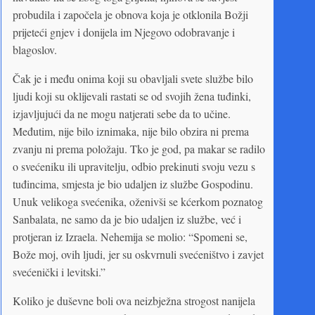
probudila i započela je obnova koja je otklonila Božji
prijeteći gnjev i donijela im Njegovo odobravanje i
blagoslov.
Čak je i među onima koji su obavljali svete službe bilo
ljudi koji su oklijevali rastati se od svojih žena tuđinki,
izjavljujući da ne mogu natjerati sebe da to učine.
Međutim, nije bilo iznimaka, nije bilo obzira ni prema
zvanju ni prema položaju. Tko je god, pa makar se radilo
o svećeniku ili upravitelju, odbio prekinuti svoju vezu s
tuđincima, smjesta je bio udaljen iz službe Gospodinu.
Unuk velikoga svećenika, oženivši se kćerkom poznatog
Sanbalata, ne samo da je bio udaljen iz službe, već i
protjeran iz Izraela. Nehemija se molio: “Spomeni se,
Bože moj, ovih ljudi, jer su oskvrnuli svećeništvo i zavjet
svećenički i levitski.”
Koliko je duševne boli ova neizbježna strogost nanijela