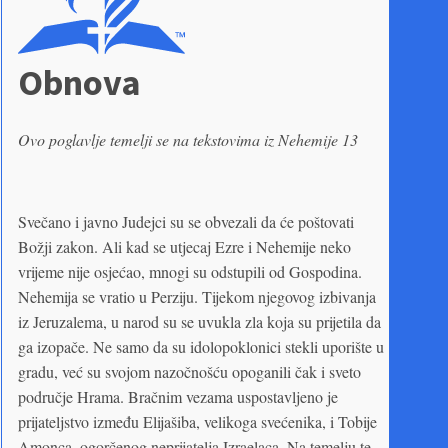
Obnova
Ovo poglavlje temelji se na tekstovima iz Nehemije 13
Svečano i javno Judejci su se obvezali da će poštovati
Božji zakon. Ali kad se utjecaj Ezre i Nehemije neko
vrijeme nije osjećao, mnogi su odstupili od Gospodina.
Nehemija se vratio u Perziju. Tijekom njegovog izbivanja
iz Jeruzalema, u narod su se uvukla zla koja su prijetila da
ga izopače. Ne samo da su idolopoklonici stekli uporište u
gradu, već su svojom nazočnošću opoganili čak i sveto
područje Hrama. Bračnim vezama uspostavljeno je
prijateljstvo između Elijašiba, velikoga svećenika, i Tobije
Amonca, ogorčenog neprijatelja Izraelaca. Na temelju te