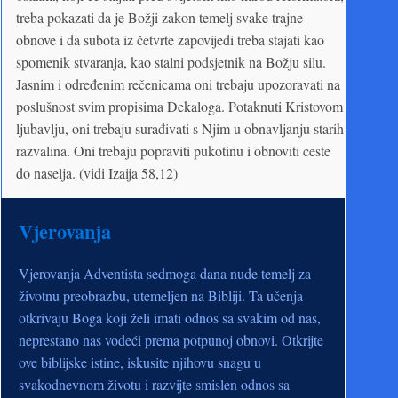
treba pokazati da je Božji zakon temelj svake trajne
obnove i da subota iz četvrte zapovijedi treba stajati kao
spomenik stvaranja, kao stalni podsjetnik na Božju silu.
Jasnim i određenim rečenicama oni trebaju upozoravati na
poslušnost svim propisima Dekaloga. Potaknuti Kristovom
ljubavlju, oni trebaju surađivati s Njim u obnavljanju starih
razvalina. Oni trebaju popraviti pukotinu i obnoviti ceste
do naselja. (vidi Izaija 58,12)
Vjerovanja
Vjerovanja Adventista sedmoga dana nude temelj za
životnu preobrazbu, utemeljen na Bibliji. Ta učenja
otkrivaju Boga koji želi imati odnos sa svakim od nas,
neprestano nas vodeći prema potpunoj obnovi. Otkrijte
ove biblijske istine, iskusite njihovu snagu u
svakodnevnom životu i razvijte smislen odnos sa