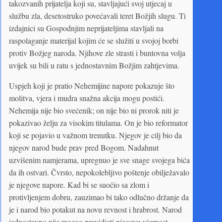
takozvanih prijatelja koji su, stavljajući svoj utjecaj u
službu zla, desetostruko povećavali teret Božjih slugu. Ti
izdajnici su Gospodnjim neprijateljima stavljali na
raspolaganje materijal kojim će se služiti u svojoj borbi
protiv Božjeg naroda. Njihove zle strasti i buntovna volja
uvijek su bili u ratu s jednostavnim Božjim zahtjevima.
Uspjeh koji je pratio Nehemijine napore pokazuje što
molitva, vjera i mudra snažna akcija mogu postići.
Nehemija nije bio svećenik; on nije bio ni prorok niti je
pokazivao želju za visokim titulama. On je bio reformator
koji se pojavio u važnom trenutku. Njegov je cilj bio da
njegov narod bude prav pred Bogom. Nadahnut
uzvišenim namjerama, upregnuo je sve snage svojega bića
da ih ostvari. Čvrsto, nepokolebljivo poštenje obilježavalo
je njegove napore. Kad bi se suočio sa zlom i
protivljenjem dobru, zauzimao bi tako odlučno držanje da
je i narod bio potakut na novu revnost i hrabrost. Narod
jednostavno nije mogao previdjeti njegovu vjernost,