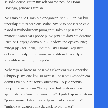
se sobe očiste, zatim unesoh onamo posuđe Doma
Božjega, prinose i tamjan.”
Ne samo da je Hram bio opoganjen, već su i prilozi bili
uporabljeni u zabranjene svrhe. Sve je to obeshrabrivalo
narod u velikodušnom prilaganju, tako da je izgubio
revnost i vatrenost i počeo je oklijevati u davanju desetine.
Riznice Božjega doma bile su nedovoljno opskrbljene;
mnogi pjevači i drugi ljudi u službi Hrama, koji nisu
dobivali dovoljnu hranarinu, napustili su Božje djelo i
zaposlili se na drugom mjestu.
Nehemija se bacio na posao da iskorijeni ove zloporabe.
Okupio je sve one koji su napustili posao u Gospodnjem
domu i vratio ih njihovim službama. To je obnovilo
povjerenje naroda — “tada je sva Judeja donosila u
spremišta desetinu žita, vina i ulja”. Ljudi koji su smatrani
“pouzdanima” bili su postavljeni “nad spremištima” i
“njihova je dužnost bila da dijele svojoj braći”.