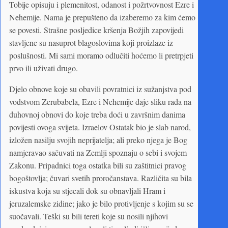
Tobije opisuju i plemenitost, odanost i požrtvovnost Ezre i
Nehemije. Nama je prepušteno da izaberemo za kim ćemo
se povesti. Strašne posljedice kršenja Božjih zapovijedi
stavljene su nasuprot blagoslovima koji proizlaze iz
poslušnosti. Mi sami moramo odlučiti hoćemo li pretrpjeti
prvo ili uživati drugo.
Djelo obnove koje su obavili povratnici iz sužanjstva pod
vodstvom Zerubabela, Ezre i Nehemije daje sliku rada na
duhovnoj obnovi do koje treba doći u završnim danima
povijesti ovoga svijeta. Izraelov Ostatak bio je slab narod,
izložen nasilju svojih neprijatelja; ali preko njega je Bog
namjeravao sačuvati na Zemlji spoznaju o sebi i svojem
Zakonu. Pripadnici toga ostatka bili su zaštitnici pravog
bogoštovlja; čuvari svetih proročanstava. Različita su bila
iskustva koja su stjecali dok su obnavljali Hram i
jeruzalemske zidine; jako je bilo protivljenje s kojim su se
suočavali. Teški su bili tereti koje su nosili njihovi