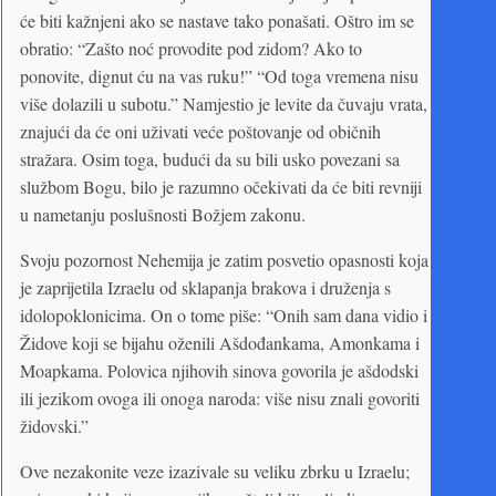
će biti kažnjeni ako se nastave tako ponašati. Oštro im se
obratio: “Zašto noć provodite pod zidom? Ako to
ponovite, dignut ću na vas ruku!” “Od toga vremena nisu
više dolazili u subotu.” Namjestio je levite da čuvaju vrata,
znajući da će oni uživati veće poštovanje od običnih
stražara. Osim toga, budući da su bili usko povezani sa
službom Bogu, bilo je razumno očekivati da će biti revniji
u nametanju poslušnosti Božjem zakonu.
Svoju pozornost Nehemija je zatim posvetio opasnosti koja
je zaprijetila Izraelu od sklapanja brakova i druženja s
idolopoklonicima. On o tome piše: “Onih sam dana vidio i
Židove koji se bijahu oženili Ašdođankama, Amonkama i
Moapkama. Polovica njihovih sinova govorila je ašdodski
ili jezikom ovoga ili onoga naroda: više nisu znali govoriti
židovski.”
Ove nezakonite veze izazivale su veliku zbrku u Izraelu;