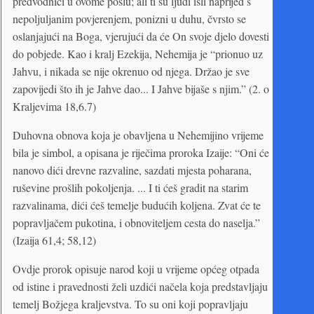
predvodnici u ovome poslu; ali ti su ljudi išli naprijed s
nepoljuljanim povjerenjem, ponizni u duhu, čvrsto se
oslanjajući na Boga, vjerujući da će On svoje djelo dovesti
do pobjede. Kao i kralj Ezekija, Nehemija je “prionuo uz
Jahvu, i nikada se nije okrenuo od njega. Držao je sve
zapovijedi što ih je Jahve dao... I Jahve bijaše s njim.” (2. o
Kraljevima 18,6.7)
Duhovna obnova koja je obavljena u Nehemijino vrijeme
bila je simbol, a opisana je riječima proroka Izaije: “Oni će
nanovo dići drevne razvaline, sazdati mjesta poharana,
ruševine prošlih pokoljenja. ... I ti ćeš gradit na starim
razvalinama, dići ćeš temelje budućih koljena. Zvat će te
popravljačem pukotina, i obnoviteljem cesta do naselja.”
(Izaija 61,4; 58,12)
Ovdje prorok opisuje narod koji u vrijeme općeg otpada
od istine i pravednosti želi uzdići načela koja predstavljaju
temelj Božjega kraljevstva. To su oni koji popravljaju