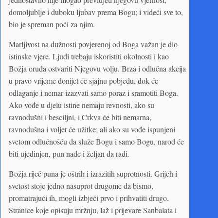
domoljublje i duboku ljubav prema Bogu; i videći sve to,
bio je spreman poći za njim.
Marljivost na dužnosti povjerenoj od Boga važan je dio
istinske vjere. Ljudi trebaju iskoristiti okolnosti i kao
Božja oruđa ostvariti Njegovu volju. Brza i odlučna akcija
u pravo vrijeme donijet će sjajnu pobjedu, dok će
odlaganje i nemar izazvati samo poraz i sramotiti Boga.
Ako vođe u djelu istine nemaju revnosti, ako su
ravnodušni i besciljni, i Crkva će biti nemarna,
ravnodušna i voljet će užitke; ali ako su vođe ispunjeni
svetom odlučnošću da služe Bogu i samo Bogu, narod će
biti ujedinjen, pun nade i željan da radi.
Božja riječ puna je oštrih i izrazitih suprotnosti. Grijeh i
svetost stoje jedno nasuprot drugome da bismo,
promatrajući ih, mogli izbjeći prvo i prihvatiti drugo.
Stranice koje opisuju mržnju, laž i prijevare Sanbalata i