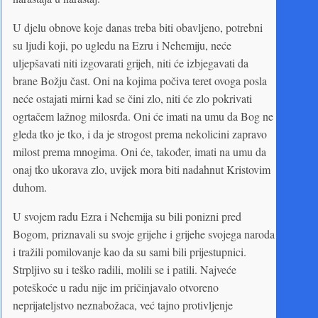
U djelu obnove koje danas treba biti obavljeno, potrebni
su ljudi koji, po ugledu na Ezru i Nehemiju, neće
uljepšavati niti izgovarati grijeh, niti će izbjegavati da
brane Božju čast. Oni na kojima počiva teret ovoga posla
neće ostajati mirni kad se čini zlo, niti će zlo pokrivati
ogrtačem lažnog milosrđa. Oni će imati na umu da Bog ne
gleda tko je tko, i da je strogost prema nekolicini zapravo
milost prema mnogima. Oni će, također, imati na umu da
onaj tko ukorava zlo, uvijek mora biti nadahnut Kristovim
duhom.
U svojem radu Ezra i Nehemija su bili ponizni pred
Bogom, priznavali su svoje grijehe i grijehe svojega naroda
i tražili pomilovanje kao da su sami bili prijestupnici.
Strpljivo su i teško radili, molili se i patili. Najveće
poteškoće u radu nije im pričinjavalo otvoreno
neprijateljstvo neznabožaca, već tajno protivljenje