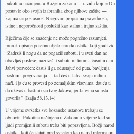
pukotinu načinjenu u Božjem zakonu — u zidu koji je On
postavio oko svojih izabranika zbog njihove zaštite —
kojima će poslušnost Njegovim propisima pravednosti,
istine i neporočnosti poslužiti kao stalna i trajna zaštita.
Riječima čije se značenje ne može pogrešno razumjeti,
prorok opisuje posebno djelo naroda ostatka koji gradi zid.
“Zadržiš li nogu da ne pogaziš subotu, i u sveti dan ne
obavljaš poslove; nazoveš li subotu milinom a časnim dan
Jahvi posvećen; častiš li ga odustajuć od puta, bavljenja
poslom i pregovaranja — tad ćeš u Jahvi svoju milinu
naći, i ja ću te provesti po zemaljskim visovima, dat ću ti
da uživaš u baštini oca tvog Jakova, jer Jahvina su usta
govorila.” (Izaija 58,13.14)
U vrijeme svršetka sve božanske ustanove trebaju se
obnoviti. Pukotina načinjena u Zakonu u vrijeme kad su
ljudi promijenili subotu treba biti popravljena. Božji narod
ostatka, koji će stajati pred svijetom kao narod reformatora,