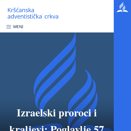
MENI
Izraelski proroci i
kraljevi: Poglavlje 57