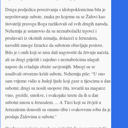
Druga posljedica povezivanja s idolopoklonicima bila je
nepoštovanje subote, znaka po kojemu su se Židovi kao
štovatelji pravoga Boga razlikovali od svih drugih naroda.
Nehemija je ustanovio da su neznabožački trgovci i
prodavači iz okolnih zemalja, dolazeći u Jeruzalem,
navodili mnoge Izraelce da subotom obavljaju poslove.
Bilo je i onih koji se nisu dali nagovoriti da žrtvuju načela,
ali su drugi griješili i zajedno s neznabošcima ulagali
napore da svladaju obzire savjesnijih. Mnogi su se
usuđivali otvoreno kršiti subotu. Nehemija piše: “U ono
sam vrijeme vidio u Judeji ljude koji gaze u tijescima u dan
subotni; drugi su nosili snopove žita, tovarili na magarce
vino, grožđe, smokve, i svakojake terete da ih u dan
subotni unesu u Jeruzalem. ... A Tirci koji su živjeli u
Jeruzalemu donosili su onamo ribu i svakovrsnu robu da je
prodaju Židovima u subotu.”