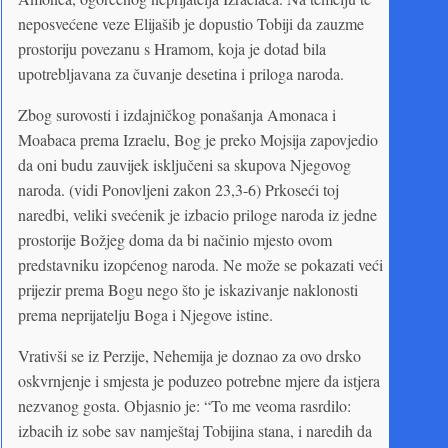
neposvećene veze Elijašib je dopustio Tobiji da zauzme
prostoriju povezanu s Hramom, koja je dotad bila
upotrebljavana za čuvanje desetina i priloga naroda.
Zbog surovosti i izdajničkog ponašanja Amonaca i
Moabaca prema Izraelu, Bog je preko Mojsija zapovjedio
da oni budu zauvijek isključeni sa skupova Njegovog
naroda. (vidi Ponovljeni zakon 23,3-6) Prkoseći toj
naredbi, veliki svećenik je izbacio priloge naroda iz jedne
prostorije Božjeg doma da bi načinio mjesto ovom
predstavniku izopćenog naroda. Ne može se pokazati veći
prijezir prema Bogu nego što je iskazivanje naklonosti
prema neprijatelju Boga i Njegove istine.
Vrativši se iz Perzije, Nehemija je doznao za ovo drsko
oskvrnjenje i smjesta je poduzeo potrebne mjere da istjera
nezvanog gosta. Objasnio je: “To me veoma rasrdilo:
izbacih iz sobe sav namještaj Tobijina stana, i naredih da