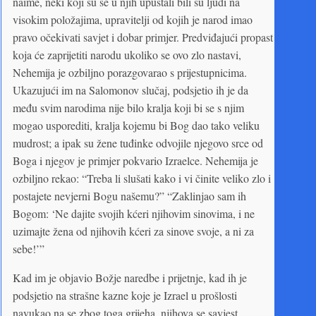
naime, neki koji su se u njih upuštali bili su ljudi na
visokim položajima, upravitelji od kojih je narod imao
pravo očekivati savjet i dobar primjer. Predviđajući propast
koja će zaprijetiti narodu ukoliko se ovo zlo nastavi,
Nehemija je ozbiljno porazgovarao s prijestupnicima.
Ukazujući im na Salomonov slučaj, podsjetio ih je da
među svim narodima nije bilo kralja koji bi se s njim
mogao usporediti, kralja kojemu bi Bog dao tako veliku
mudrost; a ipak su žene tuđinke odvojile njegovo srce od
Boga i njegov je primjer pokvario Izraelce. Nehemija je
ozbiljno rekao: “Treba li slušati kako i vi činite veliko zlo i
postajete nevjerni Bogu našemu?” “Zaklinjao sam ih
Bogom: ‘Ne dajite svojih kćeri njihovim sinovima, i ne
uzimajte žena od njihovih kćeri za sinove svoje, a ni za
sebe!’”
Kad im je objavio Božje naredbe i prijetnje, kad ih je
podsjetio na strašne kazne koje je Izrael u prošlosti
navukao na se zbog toga grijeha, njihova se savjest