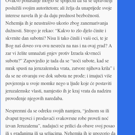
Ovakvo ponašanje moglo se spriječiti da su se upravitelji
poslužili svojim autoritetom; ali želja da unaprijede svoje
interese navela ih je da daju prednost bezbožnosti.
Nehemija ih je neustrašivo ukorio zbog zanemarivanja
dužnosti. Strogo je rekao: “Kakvo to zlo djelo činite i
skvrnite dan subotni? Nisu li tako činili i vaši oci, te je
Bog naš doveo svu ovu nesreću na nas i na ovaj grad? A
zar vi želite umnažati gnjev protiv Izraela skvrneći
subotu?” Zapovjedio je tada da se “uoči subote, kad se
mrak spusti na jeruzalemska vrata, zatvore njihova krila” i
da se ne otvaraju sve dok subota ne prođe; i imajući više
povjerenja u svoje momke nego u ljude koje će postaviti
jeruzalemske vlasti, namjestio ih je kraj vrata da nadziru
provođenje njegovih naredaba.
Nespremni da se odreku svojih namjera, “jednom su ili
dvaput trgovci i prodavači svakovrsne robe proveli noć
izvan Jeruzalema”, nadajući se prilici da obave svoj posao
ili s građanima ili sa seljacima. Nehemija ih je upozorio da