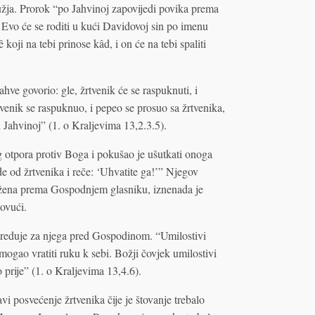
lužja. Prorok “po Jahvinoj zapovijedi povika prema
: Evo će se roditi u kući Davidovoj sin po imenu
 koji na tebi prinose kâd, i on će na tebi spaliti
hve govorio: gle, žrtvenik će se raspuknuti, i
tvenik se raspuknuo, i pepeo se prosuo sa žrtvenika,
 Jahvinoj” (1. o Kraljevima 13,2.3.5).
 otpora protiv Boga i pokušao je ušutkati onoga
e od žrtvenika i reče: ‘Uhvatite ga!’” Njegov
užena prema Gospodnjem glasniku, iznenada je
povući.
osreduje za njega pred Gospodinom. “Umilostivi
gao vratiti ruku k sebi. Božji čovjek umilostivi
o prije” (1. o Kraljevima 13,4.6).
 posvećenje žrtvenika čije je štovanje trebalo