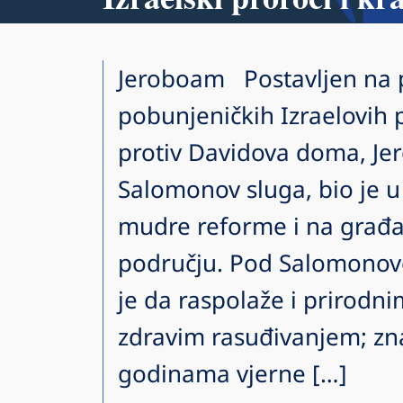
Jeroboam Postavljen na p
pobunjeničkih Izraelovih 
protiv Davidova doma, Je
Salomonov sluga, bio je 
mudre reforme i na građ
području. Pod Salomono
je da raspolaže i prirodn
zdravim rasuđivanjem; zna
godinama vjerne […]