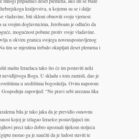
 će mnogi pripadnici deset plemena, ako im se bude
 hebrejskoga kraljevstva, u kojemu su se i dalje
vladavine, biti skloni obnoviti svoju vjernost
a sa svojim doglavnicima, Jeroboam je odlučio da
oguće, mogućnost pobune protiv svoje vladavine.
tovlja u okviru granica svojega novouspostavljenog
a tim se mjestima trebalo okupljati deset plemena i
liti maštu Izraelaca tako što će im postaviti neki
st nevidljivoga Boga. U skladu s tom zamisli, dao je
 u svetištima u središtima bogoslužja. Ovim naporom
 Gospodnju zapovijed: “Ne pravi sebi urezana lika
zalema bila je tako jaka da je previdio osnovnu
snost kojoj je izlagao Izraelce postavljajući im
jihovi preci tako dobro upoznali tijekom stoljeća
ptu morao ga je naučiti da je ludost staviti te