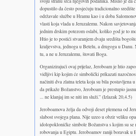
svoju stranu srca njegovih podanika. Mislio je da
dopustilo da često posjećuju tradicionalno središte
održavale službe u Hramu kao i u doba Salomonove 
vlasti koja vlada u Jeruzalemu. Nakon savjetovanj
jednim drskim potezom oslabi, koliko god je to m
Htio je to postići stvaranjem dvaju središta bogoš
kraljevstva, jednoga u Betelu, a drugoga u Danu. N
tu, a ne u Jeruzalemu, štovati Boga.
Organizirajući ovaj prijelaz, Jeroboam je htio zapos
vidljivi kip kojim će simbolički prikazati nazočno
načiniti dva zlatna teleta koja su bila postavljena
da prikaže Božanstvo, Jeroboam je prestupio jasnu
... ne klanjaj im se niti im služi.” (Izlazak 20,4.5)
Jeroboamova želja da odvoji deset plemena od Jeru
slabost svojega plana. Nije uzeo u obzir veliku opa
idolopokloničke simbole Božanstva s kojim su se n
robovanja u Egiptu. Jeroboamov raniji boravak u Egi