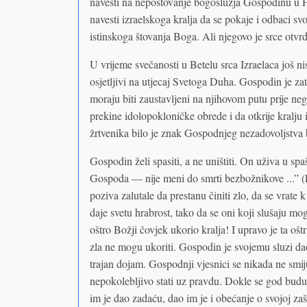
navesti na nepoštovanje bogoslužja Gospodinu u 
navesti izraelskoga kralja da se pokaje i odbaci 
istinskoga štovanja Boga. Ali njegovo je srce otvrdn
U vrijeme svečanosti u Betelu srca Izraelaca još ni
osjetljivi na utjecaj Svetoga Duha. Gospodin je za
moraju biti zaustavljeni na njihovom putu prije ne
prekine idolopokloničke obrede i da otkrije kralj
žrtvenika bilo je znak Gospodnjeg nezadovoljstva 
Gospodin želi spasiti, a ne uništiti. On uživa u s
Gospoda — nije meni do smrti bezbožnikove ...” 
poziva zalutale da prestanu činiti zlo, da se vrate
daje svetu hrabrost, tako da se oni koji slušaju mo
oštro Božji čovjek ukorio kralja! I upravo je ta oštr
zla ne mogu ukoriti. Gospodin je svojemu sluzi dao 
trajan dojam. Gospodnji vjesnici se nikada ne smij
nepokolebljivo stati uz pravdu. Dokle se god budu 
im je dao zadaću, dao im je i obećanje o svojoj zašt