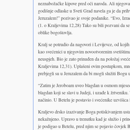
neznabožačke kipove pred oči naroda. Ali njegova
godišnje odlaske u Sveti Grad navela ga je da prihva
Jeruzalem!” pozivao je svoje podanike. “Evo, Izrae
(1. o Kraljevima 12,28) Tako su bili pozvani da se
oblike bogoštovlja.
Kralj se potrudio da nagovori i Levijevce, od koji
kao svećenici u njegovim novootvorenim svetištima 
neuspjeh. Bio je zato prinuđen da na položaj svećen
Kraljevima 12,31). Uplašeni ovim postupkom, mnogi
prebjegli su u Jeruzalem da bi mogli služiti Bogu
“Zatim je Jeroboam uveo blagdan u osmom mjesecu
blagdan koji se slavi u Judeji, i uzađe k žrtveniku.
načinio. U Betelu je postavio i svećenike uzvišica 
Kraljevo drsko izazivanje Boga potiskivanjem ust
nekažnjeno. Upravo u trenutku kad je služio i prin
je podigao u Betelu, pred njim se pojavio čovjek B