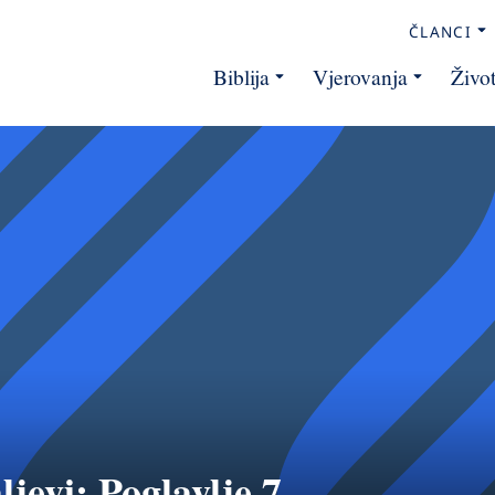
ČLANCI
Biblija
Vjerovanja
Živo
ljevi: Poglavlje 7