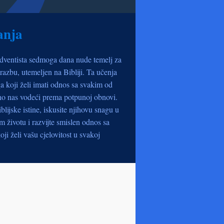
anja
dventista sedmoga dana nude temelj za
razbu, utemeljen na Bibliji. Ta učenja
a koji želi imati odnos sa svakim od
no nas vodeći prema potpunoj obnovi.
iblijske istine, iskusite njihovu snagu u
životu i razvijte smislen odnos sa
oji želi vašu cjelovitost u svakoj