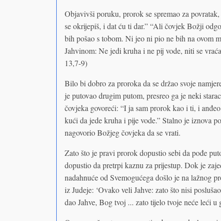
Objavivši poruku, prorok se spremao za povratak,
se okrijepiš, i dat ću ti dar.” “Ali čovjek Božji od
bih pošao s tobom. Ni jeo ni pio ne bih na ovom mj
Jahvinom: Ne jedi kruha i ne pij vode, niti se vrać
13,7-9)
Bilo bi dobro za proroka da se držao svoje namjere
je putovao drugim putom, presreo ga je neki starac 
čovjeka govoreći: “I ja sam prorok kao i ti, i anđ
kući da jede kruha i pije vode.” Stalno je iznova p
nagovorio Božjeg čovjeka da se vrati.
Zato što je pravi prorok dopustio sebi da pođe put
dopustio da pretrpi kaznu za prijestup. Dok je zaj
nadahnuće od Svemogućega došlo je na lažnog pro
iz Judeje: ‘Ovako veli Jahve: zato što nisi poslušao
dao Jahve, Bog tvoj ... zato tijelo tvoje neće leći 