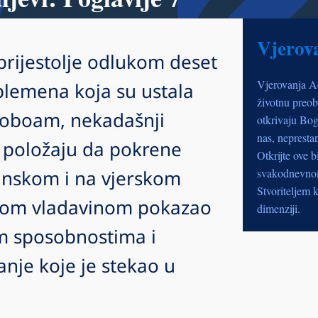
Vjerov
rijestolje odlukom deset
Vjerovanja A
plemena koja su ustala
životnu preob
roboam, nekadašnji
otkrivaju Bog
nas, nepresta
u položaju da pokrene
Otkrijte ove b
anskom i na vjerskom
svakodnevnom 
Stvoriteljem k
vom vladavinom pokazao
dimenziji.
im sposobnostima i
nje koje je stekao u