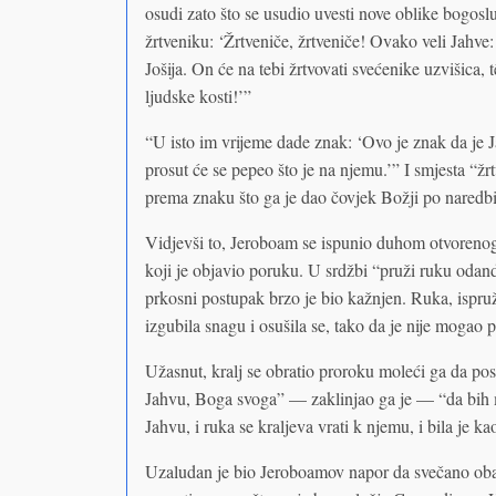
osudi zato što se usudio uvesti nove oblike bogos
žrtveniku: ‘Žrtveniče, žrtveniče! Ovako veli Jahve
Jošija. On će na tebi žrtvovati svećenike uzvišica, tê
ljudske kosti!’”
“U isto im vrijeme dade znak: ‘Ovo je znak da je Ja
prosut će se pepeo što je na njemu.’” I smjesta “žr
prema znaku što ga je dao čovjek Božji po naredbi
Vidjevši to, Jeroboam se ispunio duhom otvorenog
koji je objavio poruku. U srdžbi “pruži ruku odand
prkosni postupak brzo je bio kažnjen. Ruka, ispr
izgubila snagu i osušila se, tako da je nije mogao 
Užasnut, kralj se obratio proroku moleći ga da p
Jahvu, Boga svoga” — zaklinjao ga je — “da bih mo
Jahvu, i ruka se kraljeva vrati k njemu, i bila je ka
Uzaludan je bio Jeroboamov napor da svečano obavi