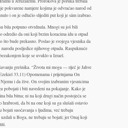
Hramu u Jeruzalemu. Prorokova je poruka trebala
svoje pokvarene namjere kojima je odvraćao narod od
ulo i on je odlučio slijediti put koji je sâm izabrao.
su bila potpuno otvrdnula. Mnogi su još bili
to odredio da oni koji brzim koracima idu u otpad
go što bude prekasno. Poslao je svojega vjesnika da
u i narodu posljedice njihovog otpada. Raspuknuće
bezakonjem koje se uvuklo u Izrael.
pašavanju grešnika. “Života mi moga — riječ je Jahve
(Ezekiel 33,11) Opomenama i prijetnjama On
 k Njemu i da žive. On svojim izabranim vjesnicima
gu pobojati i biti navedeni na pokajanje. Kako je
ina bila bitna; ni na koji drugi način postojeća se
hrabrosti, da bi na one koji su ga slušali ostavio
u bojati suočavanja s ljudima, već trebaju
uzdali u Boga, ne trebaju se bojati; jer Onaj koji
iti.