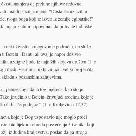
 čvrsta namjera da prekine njihove redovne
ti i najdrastičnije mjere. “Dosta ste uzlazili u
le, tvoga boga koji te izveo iz zemlje egipatske!”
 klanjaju zlatnim kipovima i da prihvate tuđinske
h su neki živjeli na njegovome području, da služe
u Betelu i Danu; ali ovaj je napor doživio
ika uzdigne ljude iz najnižih slojeva društva (1. o
 među vjernima, uključujući i veliki broj levita,
 u skladu s božanskim zahtjevima.
, petnaestoga dana tog mjeseca, kao što je
 Tako je učinio u Betelu, žrtvujući teocima koje je
što ih bijaše podigao.” (1. o Kraljevima 12,32)
anova koje je Bog uspostavio nije moglo proći
osio kâd tijekom obreda posvećenja žrtvenika koji
ožji iz Judina kraljevstva, poslan da ga strogo