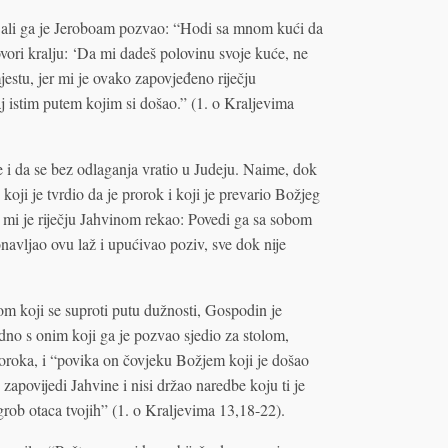
 ali ga je Jeroboam pozvao: “Hodi sa mnom kući da
govori kralju: ‘Da mi dadeš polovinu svoje kuće, ne
estu, jer mi je ovako zapovjeđeno riječju
aj istim putem kojim si došao.” (1. o Kraljevima
 i da se bez odlaganja vratio u Judeju. Naime, dok
koji je tvrdio da je prorok i koji je prevario Božjeg
eo mi je riječju Jahvinom rekao: Povedi ga sa sobom
onavljao ovu laž i upućivao poziv, sve dok nije
om koji se suproti putu dužnosti, Gospodin je
edno s onim koji ga je pozvao sjedio za stolom,
roka, i “povika on čovjeku Božjem koji je došao
 zapovijedi Jahvine i nisi držao naredbe koju ti je
u grob otaca tvojih” (1. o Kraljevima 13,18-22).