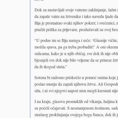
Dok su nastavljali svoje vatreno zaklinjanje, lažni
da zapale vatru na žrtveniku i tako navedu ljude d
Ilija je promatrao svaki njihov pokret; i svećenici, 
pružiti prilika za prijevaru, produžavali su svoj be
“U podne im se Ilija naruga i reče: ‘Glasnije vičite, 
možda spava, pa ga treba probuditi!’ A oni okrenuše
sulicama, kako je u njih običaj, sve dok ih nije obl
bjesnjeli sve dok nije bilo vrijeme da se prinese žrt
da ih tkogod sluša.”
Sotona bi radosno priskočio u pomoć onima koje je
poslao munju da zapali njihovu žrtvu. Ali Gospodi
silu, i ni svi njegovi napori nisu mogli kresnuti ni
I na kraju, glasova promuklih od vikanja, haljina k
su počeli očajavati. S nesmanjenom žestinom, sada s
strašnog proklinjanja svojega boga Sunca, dok ih je