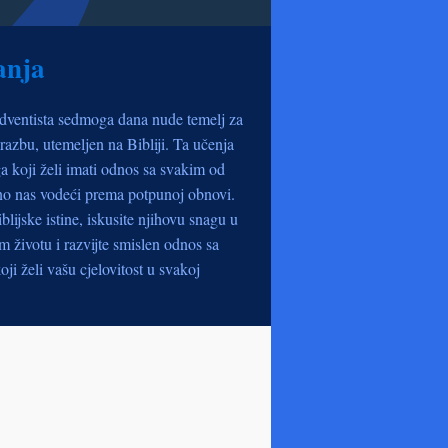
anja
dventista sedmoga dana nude temelj za
razbu, utemeljen na Bibliji. Ta učenja
a koji želi imati odnos sa svakim od
no nas vodeći prema potpunoj obnovi.
iblijske istine, iskusite njihovu snagu u
životu i razvijte smislen odnos sa
oji želi vašu cjelovitost u svakoj