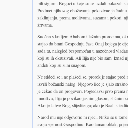
bili sigurni. Bogovi u koje su se uzdali pokazali s
Predmet njihovog obožavanja pokazivao je čudnu
zaklinjanju, prema molitvama, suzama i pokori, n
žrtvama.
Suočen s kraljem Ahabom i lažnim prorocima, okru
stajao da brani Gospodnju čast. Onaj kojega je cije
sada tu, naizgled bespomoćan u nazočnosti vladara I
koji su ih okruživali. Ali Ilija nije bio sâm. Iznad 
anđeli koji su silni snagom.
Ne stideći se i ne plašeći se, prorok je stajao pr
izvrši božanski nalog. Njegovo lice je sjalo stra
je čekao da on progovori. Pogledavši prvo prema
mnoštvu, Ilija je povikao jasnim glasom, sličnim z
Ako je Jahve Bog, slijedite ga; ako je Baal, slijedit
Narod mu nije odgovorio ni riječi. Nitko se u to
svoju vjernost Gospodinu. Kao taman oblak, prijevar