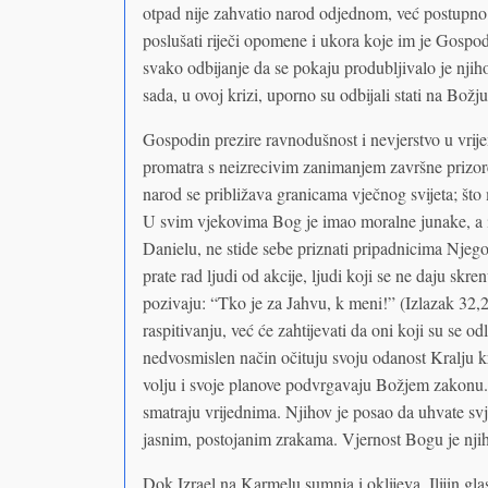
otpad nije zahvatio narod odjednom, već postupno, 
poslušati riječi opomene i ukora koje im je Gospod
svako odbijanje da se pokaju produbljivalo je njiho
sada, u ovoj krizi, uporno su odbijali stati na Božju
Gospodin prezire ravnodušnost i nevjerstvo u vrije
promatra s neizrecivim zanimanjem završne prizor
narod se približava granicama vječnog svijeta; š
U svim vjekovima Bog je imao moralne junake, a ima
Danielu, ne stide sebe priznati pripadnicima Nje
prate rad ljudi od akcije, ljudi koji se ne daju skr
pozivaju: “Tko je za Jahvu, k meni!” (Izlazak 32,26
raspitivanju, već će zahtijevati da oni koji su se o
nedvosmislen način očituju svoju odanost Kralju k
volju i svoje planove podvrgavaju Božjem zakonu.
smatraju vrijednima. Njihov je posao da uhvate svjet
jasnim, postojanim zrakama. Vjernost Bogu je nji
Dok Izrael na Karmelu sumnja i oklijeva, Ilijin glas