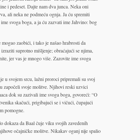
otine i pedeset. Dajte nam dva junca. Neka oni
drva, ali neka ne podmeću ognja. Ja ću spremiti
 ime svoga boga, a ja ću zazvati ime Jahvino: bog
e mogao zaobići, i tako je našao hrabrosti da
izraziti suprotno mišljenje; obraćajući se njima,
čnite, jer vas je mnogo više. Zazovite ime svoga
nje u svojem srcu, lažni proroci pripremali su svoj
su započeli svoje molitve. Njihovi reski uzvici
unaca dok su zazivali ime svoga boga, govoreći: “O
tvenika skačući, prigibajući se i vičući, čupajući
a im pomogne.
 bilo dokaza da Baal čuje viku svojih zavedenih
 njihove očajničke molitve. Nikakav oganj nije spalio