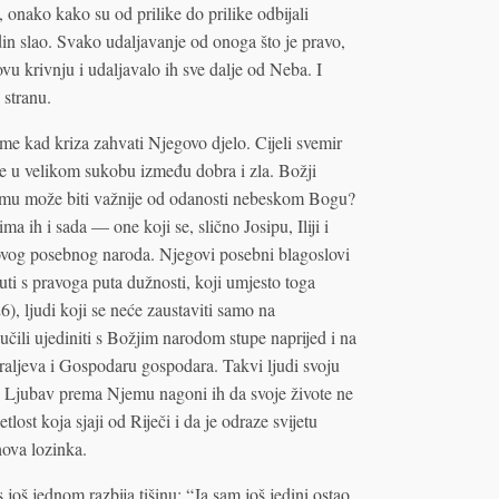
onako kako su od prilike do prilike odbijali
in slao. Svako udaljavanje od onoga što je pravo,
vu krivnju i udaljavalo ih sve dalje od Neba. I
 stranu.
me kad kriza zahvati Njegovo djelo. Cijeli svemir
e u velikom sukobu između dobra i zla. Božji
to mu može biti važnije od odanosti nebeskom Bogu?
 ih i sada — one koji se, slično Josipu, Iliji i
govog posebnog naroda. Njegovi posebni blagoslovi
enuti s pravoga puta dužnosti, koji umjesto toga
), ljudi koji se neće zaustaviti samo na
dlučili ujediniti s Božjim narodom stupe naprijed i na
raljeva i Gospodaru gospodara. Takvi ljudi svoju
 Ljubav prema Njemu nagoni ih da svoje živote ne
lost koja sjaji od Riječi i da je odraze svijetu
hova lozinka.
 još jednom razbija tišinu: “Ja sam još jedini ostao