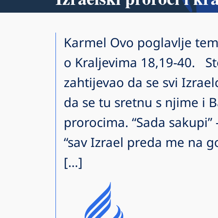
Karmel Ovo poglavlje temel
o Kraljevima 18,19-40. Sto
zahtijevao da se svi Izrae
da se tu sretnu s njime i 
prorocima. “Sada sakupi”
“sav Izrael preda me na go
[…]