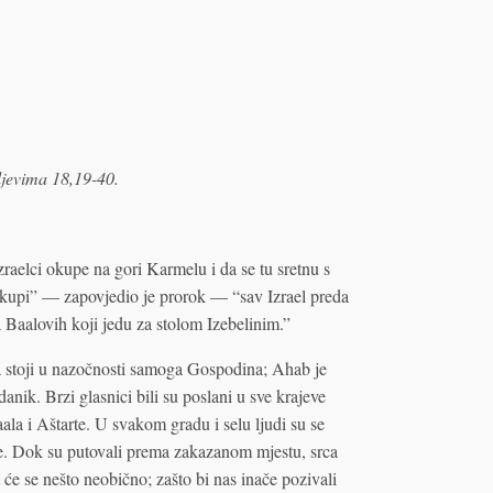
aljevima 18,19-40.
Izraelci okupe na gori Karmelu i da se tu sretnu s
akupi” — zapovjedio je prorok — “sav Izrael preda
a Baalovih koji jedu za stolom Izebelinim.”
da stoji u nazočnosti samoga Gospodina; Ahab je
danik. Brzi glasnici bili su poslani u sve krajeve
aala i Aštarte. U svakom gradu i selu ljudi su se
e. Dok su putovali prema zakazanom mjestu, srca
će se nešto neobično; zašto bi nas inače pozivali