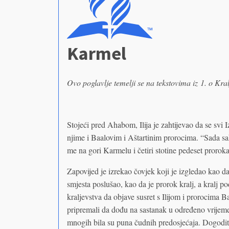
Karmel
Ovo poglavlje temelji se na tekstovima iz 1. o Kr
Stojeći pred Ahabom, Ilija je zahtijevao da se svi 
njime i Baalovim i Aštartinim prorocima. “Sada s
me na gori Karmelu i četiri stotine pedeset prorok
Zapovijed je izrekao čovjek koji je izgledao kao 
smjesta poslušao, kao da je prorok kralj, a kralj po
kraljevstva da objave susret s Ilijom i prorocima B
pripremali da dođu na sastanak u određeno vrijem
mnogih bila su puna čudnih predosjećaja. Dogodit 