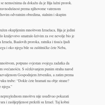
u se nemoćnima da dokažu da je Ilija lažni prorok.
 ravnodušnost prema njihovome vatrenom
jihovim odvratnim obredima, stalnim i skupim
žen okupljenim mnoštvom Izraelaca, Ilija je jedini
lo kraljevstvo smatralo krivim za sve nevolje bio je
zraela, Baalovih proroka, ratnika i tisuća ljudi
njega i oko njega bile su zaštitničke čete Neba,
ed mnoštvom, potpuno svjestan svojega zadatka da
šnom svečanošću. S očekivanjem punim straha narod
 razvaljenom Gospodnjem žrtveniku, a zatim prema
vuku trube: “Dokle ćete hramati na obje strane?
e njega.”
me nepreglednom mnoštvu nije usuđivao pokazati
a i zaslijepljenost prekrili su Izrael. Taj kobni