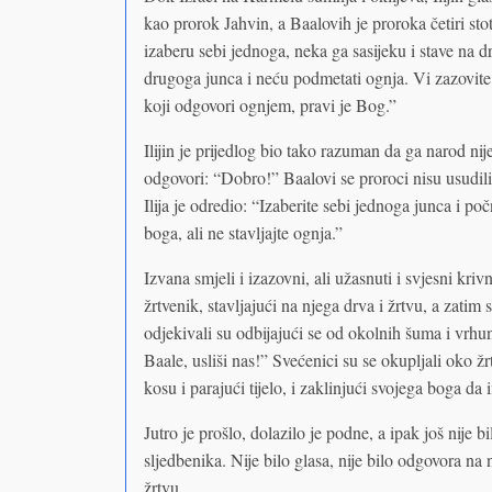
kao prorok Jahvin, a Baalovih je proroka četiri st
izaberu sebi jednoga, neka ga sasijeku i stave na 
drugoga junca i neću podmetati ognja. Vi zazovite
koji odgovori ognjem, pravi je Bog.”
Ilijin je prijedlog bio tako razuman da ga narod nij
odgovori: “Dobro!” Baalovi se proroci nisu usudili 
Ilija je odredio: “Izaberite sebi jednoga junca i po
boga, ali ne stavljajte ognja.”
Izvana smjeli i izazovni, ali užasnuti i svjesni kriv
žrtvenik, stavljajući na njega drva i žrtvu, a zatim 
odjekivali su odbijajući se od okolnih šuma i vrh
Baale, usliši nas!” Svećenici su se okupljali oko žr
kosu i parajući tijelo, i zaklinjući svojega boga d
Jutro je prošlo, dolazilo je podne, a ipak još nije
sljedbenika. Nije bilo glasa, nije bilo odgovora na
žrtvu.