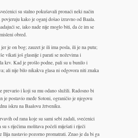
 svećenici su stalno pokušavali pronaći neki način
a povjeruju kako je oganj došao izravno od Baala.
nadajući se, iako nade nije moglo biti, da će im se
smisleni obred.
jer je on bog; zauzet je ili ima posla, ili je na putu;
 vikati još glasnije i parati se noževima i
ila krv. Kad je prošlo podne, pali su u bunilo i
va; ali nije bilo nikakva glasa ni odgovora niti znaka
 prevario i koji su mu odano služili. Radosno bi
n je postavio međe Sotoni, ograničio je njegovu
jednu iskru na Baalovu žrtveniku.
rvavih od rana koje su sami sebi zadali, svećenici
u s riječima molitava počeli miješati i riječi
 Ilija nastavio pozorno promatrati. Znao je da bi ga