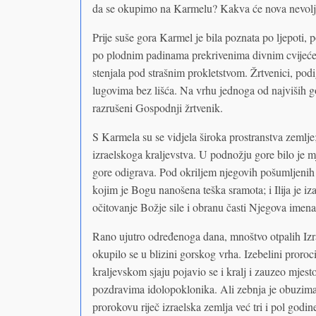
da se okupimo na Karmelu? Kakva će nova nevolja
Prije suše gora Karmel je bila poznata po ljepoti, p
po plodnim padinama prekrivenima divnim cvijećem
stenjala pod strašnim prokletstvom. Žrtvenici, podig
lugovima bez lišća. Na vrhu jednoga od najviših go
razrušeni Gospodnji žrtvenik.
S Karmela su se vidjela široka prostranstva zemlje;
izraelskoga kraljevstva. U podnožju gore bilo je mj
gore odigrava. Pod okriljem njegovih pošumljenih
kojim je Bogu nanošena teška sramota; i Ilija je i
očitovanje Božje sile i obranu časti Njegova imena
Rano ujutro određenoga dana, mnoštvo otpalih Izra
okupilo se u blizini gorskog vrha. Izebelini proroc
kraljevskom sjaju pojavio se i kralj i zauzeo mjes
pozdravima idolopoklonika. Ali zebnja je obuzimala
prorokovu riječ izraelska zemlja već tri i pol godin