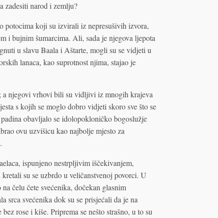
 zadesiti narod i zemlju?
o potocima koji su izvirali iz nepresušivih izvora,
 i bujnim šumarcima. Ali, sada je njegova ljepota
nuti u slavu Baala i Aštarte, mogli su se vidjeti u
rskih lanaca, kao suprotnost njima, stajao je
 a njegovi vrhovi bili su vidljivi iz mnogih krajeva
esta s kojih se moglo dobro vidjeti skoro sve što se
 padina obavljalo se idolopokloničko bogoslužje
zabrao ovu uzvišicu kao najbolje mjesto za
.
elaca, ispunjeno nestrpljivim iščekivanjem,
i kretali su se uzbrdo u veličanstvenoj povorci. U
to na čelu čete svećenika, dočekan glasnim
 srca svećenika dok su se prisjećali da je na
e bez rose i kiše. Priprema se nešto strašno, u to su