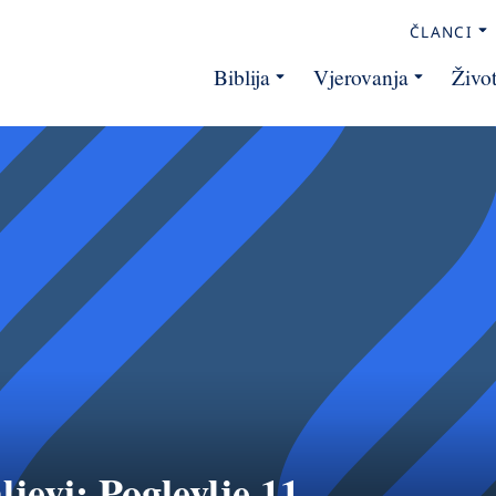
ČLANCI
Biblija
Vjerovanja
Živo
ljevi: Poglevlje 11