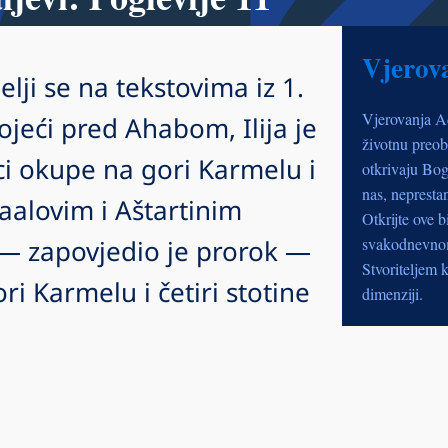
Vjerov
ji se na tekstovima iz 1.
Vjerovanja A
jeći pred Ahabom, Ilija je
životnu preob
lci okupe na gori Karmelu i
otkrivaju Bog
nas, nepresta
Baalovim i Aštartinim
Otkrijte ove b
 — zapovjedio je prorok —
svakodnevnom 
Stvoriteljem k
ri Karmelu i četiri stotine
dimenziji.