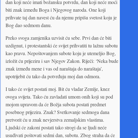
dan koji neće imati božansku potvrdu, dan koji neće moći
biti znak između Boga i Njegovog naroda. One koji
prihvate taj dan navest ću da njemu pripišu svetost koju je
Bog dao sedmom danu.
Preko svoga zamjenika uzvisit ću sebe. Prvi dan će biti
uzdignut, i protestantski će svijet prihvatiti tu lažnu subotu
kao pravu. Nepoštovanjem subote koju je utemeljio Bog,
izložit ću prijeziru i sav Njegov Zakon. Riječi: ‘Neka bude
znak između mene i vas od naraštaja do naraštaja’,
upotrijebit ću tako da potvrđuju moj dan odmora.
I tako će svijet postati moj. Bit ću vladar Zemlje, knez
ovoga svijeta. Tako ću zavladati umom onih koji su pod
mojom upravom da će Božja subota postati predmet
posebnog prijezira. Znak? Svetkovanje sedmoga dana
pretvorit ću u znak nevjerstva zemaljskim vlastima.
Ljudski će zakoni postati tako strogi da se ljudi neće
usuđivati poštovati sedmi dan, subotu. Zbog straha da će