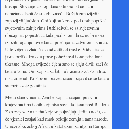
kušnju. Štovanje lažnog dana odmora bit će nam
nametano. Izbit će sukob između Božjih zapovijedi i
zapovijedi ljudskih. Oni koji su korak po korak popuštali
svjetovnim zahtjevima i usklađivali se sa svjetovnim
običajima, popustit će tada pred silom da se ne bi morali
izložiti ruganju, uvredama, prijetnjama zatvorom i smrću.
U to vrijeme zlato će se odvojiti od troske. Vidjet će se
jasna razlika između prave pobožnosti i one prividne i
ukrasne. Mnoga zvijezda čijem smo se sjaju divili zaći će
tada u tamu. Oni koji su se kitili ukrasima svetišta, ali se
nisu odjenuli Kristovom pravednošću, pojavit će se tada u
sramoti svoje golotinje.
Među stanovnicima Zemlje koji su rasijani po svim
krajevima ima i onih koji nisu savili koljena pred Baalom.
Kao zvijezde na nebu koje se pojavljuju jedino noću, ovi
će vjernici zasjati kad mrak pokrije zemlju i tama narode.
U neznabožačkoj Africi, u katoličkim zemljama Europe i