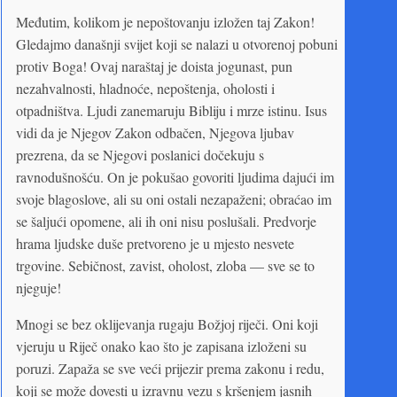
Međutim, kolikom je nepoštovanju izložen taj Zakon!
Gledajmo današnji svijet koji se nalazi u otvorenoj pobuni
protiv Boga! Ovaj naraštaj je doista jogunast, pun
nezahvalnosti, hladnoće, nepoštenja, oholosti i
otpadništva. Ljudi zanemaruju Bibliju i mrze istinu. Isus
vidi da je Njegov Zakon odbačen, Njegova ljubav
prezrena, da se Njegovi poslanici dočekuju s
ravnodušnošću. On je pokušao govoriti ljudima dajući im
svoje blagoslove, ali su oni ostali nezapaženi; obraćao im
se šaljući opomene, ali ih oni nisu poslušali. Predvorje
hrama ljudske duše pretvoreno je u mjesto nesvete
trgovine. Sebičnost, zavist, oholost, zloba — sve se to
njeguje!
Mnogi se bez oklijevanja rugaju Božjoj riječi. Oni koji
vjeruju u Riječ onako kao što je zapisana izloženi su
poruzi. Zapaža se sve veći prijezir prema zakonu i redu,
koji se može dovesti u izravnu vezu s kršenjem jasnih