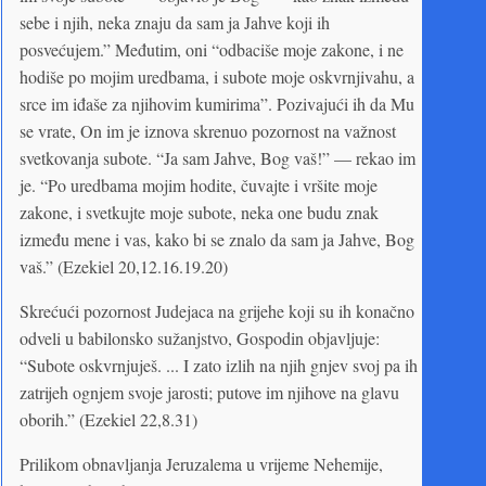
sebe i njih, neka znaju da sam ja Jahve koji ih
posvećujem.” Međutim, oni “odbaciše moje zakone, i ne
hodiše po mojim uredbama, i subote moje oskvrnjivahu, a
srce im iđaše za njihovim kumirima”. Pozivajući ih da Mu
se vrate, On im je iznova skrenuo pozornost na važnost
svetkovanja subote. “Ja sam Jahve, Bog vaš!” — rekao im
je. “Po uredbama mojim hodite, čuvajte i vršite moje
zakone, i svetkujte moje subote, neka one budu znak
između mene i vas, kako bi se znalo da sam ja Jahve, Bog
vaš.” (Ezekiel 20,12.16.19.20)
Skrećući pozornost Judejaca na grijehe koji su ih konačno
odveli u babilonsko sužanjstvo, Gospodin objavljuje:
“Subote oskvrnjuješ. ... I zato izlih na njih gnjev svoj pa ih
zatrijeh ognjem svoje jarosti; putove im njihove na glavu
oborih.” (Ezekiel 22,8.31)
Prilikom obnavljanja Jeruzalema u vrijeme Nehemije,