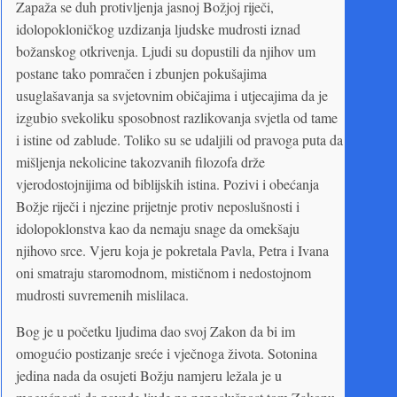
Zapaža se duh protivljenja jasnoj Božjoj riječi,
idolopokloničkog uzdizanja ljudske mudrosti iznad
božanskog otkrivenja. Ljudi su dopustili da njihov um
postane tako pomračen i zbunjen pokušajima
usuglašavanja sa svjetovnim običajima i utjecajima da je
izgubio svekoliku sposobnost razlikovanja svjetla od tame
i istine od zablude. Toliko su se udaljili od pravoga puta da
mišljenja nekolicine takozvanih filozofa drže
vjerodostojnijima od biblijskih istina. Pozivi i obećanja
Božje riječi i njezine prijetnje protiv neposlušnosti i
idolopoklonstva kao da nemaju snage da omekšaju
njihovo srce. Vjeru koja je pokretala Pavla, Petra i Ivana
oni smatraju staromodnom, mističnom i nedostojnom
mudrosti suvremenih mislilaca.
Bog je u početku ljudima dao svoj Zakon da bi im
omogućio postizanje sreće i vječnoga života. Sotonina
jedina nada da osujeti Božju namjeru ležala je u