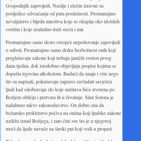
Gospodnjih zapovijedi. Nasilje i zločin izravne su
posljedice odvraćanja od puta poslušnosti. Promatrajmo
nevaljalstvo i bijedu mnoštva koje se okuplja oko idolskih
svetišta i koje uzaludno traži sreću i mir.
Promatrajmo samo skoro sveopće nepoštovanje zapovijedi
o suboti. Promatrajmo samo drsku bezbožnost onih koji
proglašavaju zakone koji trebaju jamčiti svetost prvog
dana tjedna, dok istodobno objavljuju propise kojima se
dopušta trgovina alkoholom. Budući da znaju i više nego
što su napisali, pokušavaju zapravo zavladati savješću
ljudi kad odobravaju zlo koje uništava bića stvorena po
Božjem obličju i pretvara ih u životinje. Sâm Sotona je
nadahnuo takvo zakonodavstvo. On dobro zna da
božansko prokletstvo počiva na onima koji ljudske zakone
uzdižu iznad Božjega, i zato čini sve što je u njegovoj
moći da ljude navuče na široki put koji vodi u propast.