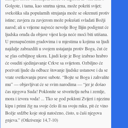
Golgote, i tama, kao smrtna sjena, može pokriti svijet;
svekolika sila popularnih strujanja može se okrenuti protiv
istine; zavjera za zavjerom može pokušati svladati Božji
narod; ali u vrijeme najveće nevolje Bog Ilijin podignut će
ljudska oruđa da objave vijest koja neće moći biti utišana.
U prenapučenim gradovima i u mjestima u kojima su ljudi
najdalje zabrazdili u svojem ustajanju protiv Boga, čut će
se glas ozbiljnog ukora. Ljudi koje je Bog izabrao hrabro
će osuditi sjedinjavanje Crkve sa svijetom. Ozbiljno će
pozivati ljude da odbace štovanje ljudske ustanove i da se
vrate svetkovanju prave subote. “Bojte se Boga i zahvalite
mu” — objavljivat će se svim narodima — “jer je došao
čas njegova Suda! Poklonite se stvoritelju neba i zemlje,
mora i izvora voda! ... Tko se god pokloni Zvijeri i njezinu
kipu i primi žig na svoje čelo ili na svoju ruku, pit će vino
Božje srdžbe koje stoji natočeno, čisto, u čaši njegova
gnjeva.” (Otkrivenje 14,7-10)