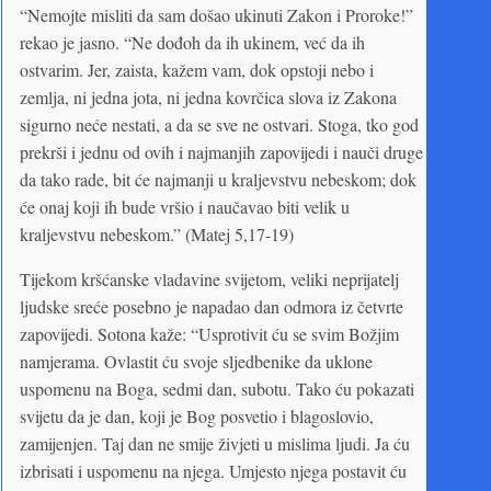
“Nemojte misliti da sam došao ukinuti Zakon i Proroke!”
rekao je jasno. “Ne dođoh da ih ukinem, već da ih
ostvarim. Jer, zaista, kažem vam, dok opstoji nebo i
zemlja, ni jedna jota, ni jedna kovrčica slova iz Zakona
sigurno neće nestati, a da se sve ne ostvari. Stoga, tko god
prekrši i jednu od ovih i najmanjih zapovijedi i nauči druge
da tako rade, bit će najmanji u kraljevstvu nebeskom; dok
će onaj koji ih bude vršio i naučavao biti velik u
kraljevstvu nebeskom.” (Matej 5,17-19)
Tijekom kršćanske vladavine svijetom, veliki neprijatelj
ljudske sreće posebno je napadao dan odmora iz četvrte
zapovijedi. Sotona kaže: “Usprotivit ću se svim Božjim
namjerama. Ovlastit ću svoje sljedbenike da uklone
uspomenu na Boga, sedmi dan, subotu. Tako ću pokazati
svijetu da je dan, koji je Bog posvetio i blagoslovio,
zamijenjen. Taj dan ne smije živjeti u mislima ljudi. Ja ću
izbrisati i uspomenu na njega. Umjesto njega postavit ću