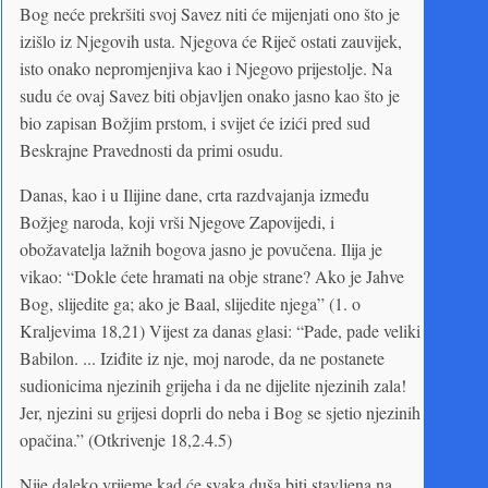
Bog neće prekršiti svoj Savez niti će mijenjati ono što je
izišlo iz Njegovih usta. Njegova će Riječ ostati zauvijek,
isto onako nepromjenjiva kao i Njegovo prijestolje. Na
sudu će ovaj Savez biti objavljen onako jasno kao što je
bio zapisan Božjim prstom, i svijet će izići pred sud
Beskrajne Pravednosti da primi osudu.
Danas, kao i u Ilijine dane, crta razdvajanja između
Božjeg naroda, koji vrši Njegove Zapovijedi, i
obožavatelja lažnih bogova jasno je povučena. Ilija je
vikao: “Dokle ćete hramati na obje strane? Ako je Jahve
Bog, slijedite ga; ako je Baal, slijedite njega” (1. o
Kraljevima 18,21) Vijest za danas glasi: “Pade, pade veliki
Babilon. ... Iziđite iz nje, moj narode, da ne postanete
sudionicima njezinih grijeha i da ne dijelite njezinih zala!
Jer, njezini su grijesi doprli do neba i Bog se sjetio njezinih
opačina.” (Otkrivenje 18,2.4.5)
Nije daleko vrijeme kad će svaka duša biti stavljena na