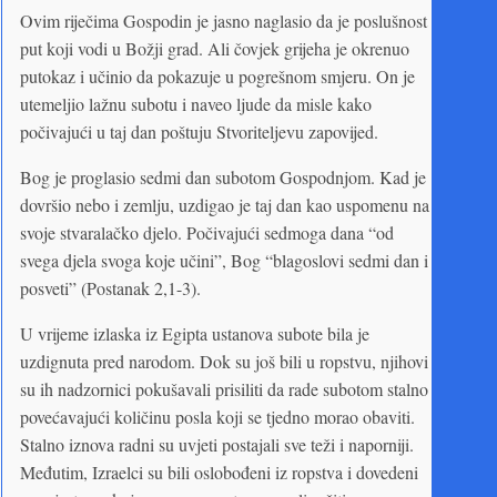
Ovim riječima Gospodin je jasno naglasio da je poslušnost
put koji vodi u Božji grad. Ali čovjek grijeha je okrenuo
putokaz i učinio da pokazuje u pogrešnom smjeru. On je
utemeljio lažnu subotu i naveo ljude da misle kako
počivajući u taj dan poštuju Stvoriteljevu zapovijed.
Bog je proglasio sedmi dan subotom Gospodnjom. Kad je
dovršio nebo i zemlju, uzdigao je taj dan kao uspomenu na
svoje stvaralačko djelo. Počivajući sedmoga dana “od
svega djela svoga koje učini”, Bog “blagoslovi sedmi dan i
posveti” (Postanak 2,1-3).
U vrijeme izlaska iz Egipta ustanova subote bila je
uzdignuta pred narodom. Dok su još bili u ropstvu, njihovi
su ih nadzornici pokušavali prisiliti da rade subotom stalno
povećavajući količinu posla koji se tjedno morao obaviti.
Stalno iznova radni su uvjeti postajali sve teži i naporniji.
Međutim, Izraelci su bili oslobođeni iz ropstva i dovedeni