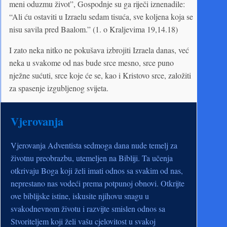
meni oduzmu život”, Gospodnje su ga riječi iznenadile:
“Ali ću ostaviti u Izraelu sedam tisuća, sve koljena koja se
nisu savila pred Baalom.” (1. o Kraljevima 19,14.18)
I zato neka nitko ne pokušava izbrojiti Izraela danas, već
neka u svakome od nas bude srce mesno, srce puno
nježne sućuti, srce koje će se, kao i Kristovo srce, založiti
za spasenje izgubljenog svijeta.
Vjerovanja
Vjerovanja Adventista sedmoga dana nude temelj za
životnu preobrazbu, utemeljen na Bibliji. Ta učenja
otkrivaju Boga koji želi imati odnos sa svakim od nas,
neprestano nas vodeći prema potpunoj obnovi. Otkrijte
ove biblijske istine, iskusite njihovu snagu u
svakodnevnom životu i razvijte smislen odnos sa
Stvoriteljem koji želi vašu cjelovitost u svakoj