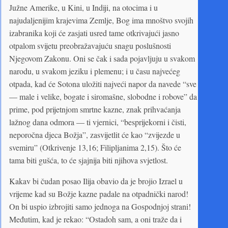
Južne Amerike, u Kini, u Indiji, na otocima i u
najudaljenijim krajevima Zemlje, Bog ima mnoštvo svojih
izabranika koji će zasjati usred tame otkrivajući jasno
otpalom svijetu preobražavajuću snagu poslušnosti
Njegovom Zakonu. Oni se čak i sada pojavljuju u svakom
narodu, u svakom jeziku i plemenu; i u času najvećeg
otpada, kad će Sotona uložiti najveći napor da navede “sve
— male i velike, bogate i siromašne, slobodne i robove” da
prime, pod prijetnjom smrtne kazne, znak prihvaćanja
lažnog dana odmora — ti vjernici, “besprijekorni i čisti,
neporočna djeca Božja”, zasvijetlit će kao “zvijezde u
svemiru” (Otkrivenje 13,16; Filipljanima 2,15). Što će
tama biti gušća, to će sjajnija biti njihova svjetlost.
Kakav bi čudan posao Ilija obavio da je brojio Izrael u
vrijeme kad su Božje kazne padale na otpadnički narod!
On bi uspio izbrojiti samo jednoga na Gospodnjoj strani!
Međutim, kad je rekao: “Ostadoh sam, a oni traže da i