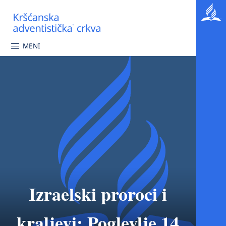
MENI
Izraelski proroci i
kraljevi: Poglevlje 14