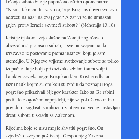
kršenje subote bilo je popraćeno oštrim opomenama:
“Nisu li tako činili i vaši oci, te je Bog naš doveo svu ovu
nesreću na nas i na ovaj grad? A zar vi želite umnažati
gnjev protiv Izraela skvrneći subotu?” (Nehemija 13,18)
Krist je tijekom svoje službe na Zemlji naglašavao
obvezatnost propisa o suboti; u svemu svojem nauku
izražavao je poštovanje prema ustanovi koju je sâm
utemeljio. U Njegovo vrijeme svetkovanje subote se toliko
izopačilo da je bolje prikazivalo sebični i samovoljni
karakter čovjeka nego Božji karakter. Krist je odbacio
lažni nauk kojim su oni koji su tvrdili da poznaju Boga
pogrešno prikazivali Njegov karakter. Iako su Ga rabini
pratili kao ogorčeni neprijatelji, nije se pokušavao ni bar
prividno usuglasiti s njihovim zahtjevima, već je nastavljao
držati subotu u skladu sa Zakonom.
Riječima koje se nisu mogle shvatiti pogrešno, On
svjedoči o svojem poštivanju Gospodnjeg Zakona.