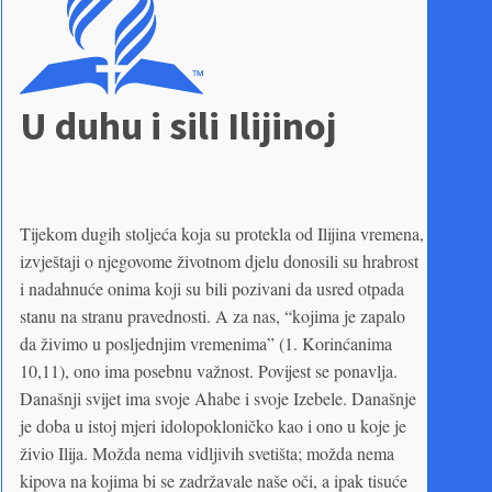
U duhu i sili Ilijinoj
Tijekom dugih stoljeća koja su protekla od Ilijina vremena,
izvještaji o njegovome životnom djelu donosili su hrabrost
i nadahnuće onima koji su bili pozivani da usred otpada
stanu na stranu pravednosti. A za nas, “kojima je zapalo
da živimo u posljednjim vremenima” (1. Korinćanima
10,11), ono ima posebnu važnost. Povijest se ponavlja.
Današnji svijet ima svoje Ahabe i svoje Izebele. Današnje
je doba u istoj mjeri idolopokloničko kao i ono u koje je
živio Ilija. Možda nema vidljivih svetišta; možda nema
kipova na kojima bi se zadržavale naše oči, a ipak tisuće