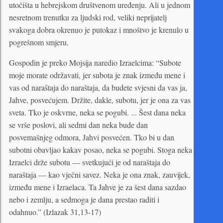
utočišta u hebrejskom društvenom uređenju. Ali u jednom
nesretnom trenutku za ljudski rod, veliki neprijatelj
svakoga dobra okrenuo je putokaz i mnoštvo je krenulo u
pogrešnom smjeru.
Gospodin je preko Mojsija naredio Izraelcima: “Subote
moje morate održavati, jer subota je znak između mene i
vas od naraštaja do naraštaja, da budete svjesni da vas ja,
Jahve, posvećujem. Držite, dakle, subotu, jer je ona za vas
sveta. Tko je oskvrne, neka se pogubi. ... Šest dana neka
se vrše poslovi, ali sedmi dan neka bude dan
posvemašnjeg odmora, Jahvi posvećen. Tko bi u dan
subotni obavljao kakav posao, neka se pogubi. Stoga neka
Izraelci drže subotu — svetkujući je od naraštaja do
naraštaja — kao vječni savez. Neka je ona znak, zauvijek,
između mene i Izraelaca. Ta Jahve je za šest dana sazdao
nebo i zemlju, a sedmoga je dana prestao raditi i
odahnuo.” (Izlazak 31,13-17)