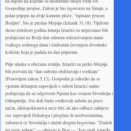
na mjesto na kojemu su nesmetano mogli vršiti sve
Gospodnje propise. Zakon je bio izgovoren na Sinaju, a
jedan prijepis na dvije kamene ploče, “ispisane prstom
Božjim”, bio je predan Mojsiju (Izlazak 31,18). Tijekom
skoro četrdeset godina lutanja Izraelci su neprestano bili
podsjećani na Božji dan odmora uskraćivanjem mane
svakoga sedmoga dana i čudesnim čuvanjem dvostruke
količine koja je padala na dan pripreme.
Prije ulaska u obećanu zemlju, Izraelci su preko Mojsija
bili pozvani da “dan subotni obdržavaju i svetkuju”
(Ponovljeni zakon 5,12). Gospodin je odredio da se
vjernim držanjem zapovijedi o suboti Izraelci stalno
podsjećaju da su odgovorni Njemu kao svojem Stvoritelju i
Otkupitelju. Sve dok budu svetkovali subotu na pravi
način, idolopoklonstva neće biti; ali ako odbace zahtjeve
ove zapovijedi Dekaloga i proglase ih neobvezatnima,
zaboravit će Stvoritelja i služiti drugim bogovima. “Dadoh
im svoje subote” — objavio je Bog — “kao znak između