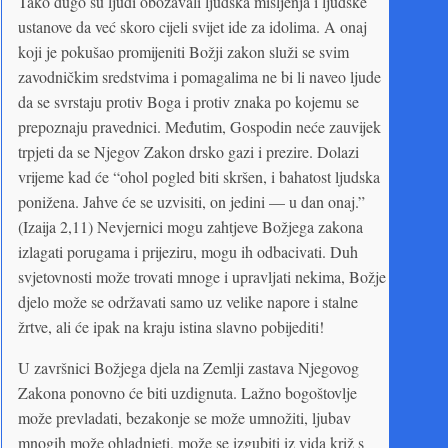
Tako dugo su ljudi obožavali ljudska mišljenja i ljudske
ustanove da već skoro cijeli svijet ide za idolima. A onaj
koji je pokušao promijeniti Božji zakon služi se svim
zavodničkim sredstvima i pomagalima ne bi li naveo ljude
da se svrstaju protiv Boga i protiv znaka po kojemu se
prepoznaju pravednici. Međutim, Gospodin neće zauvijek
trpjeti da se Njegov Zakon drsko gazi i prezire. Dolazi
vrijeme kad će “ohol pogled biti skršen, i bahatost ljudska
ponižena. Jahve će se uzvisiti, on jedini — u dan onaj.”
(Izaija 2,11) Nevjernici mogu zahtjeve Božjega zakona
izlagati porugama i prijeziru, mogu ih odbacivati. Duh
svjetovnosti može trovati mnoge i upravljati nekima, Božje
djelo može se održavati samo uz velike napore i stalne
žrtve, ali će ipak na kraju istina slavno pobijediti!
U završnici Božjega djela na Zemlji zastava Njegovog
Zakona ponovno će biti uzdignuta. Lažno bogoštovlje
može prevladati, bezakonje se može umnožiti, ljubav
mnogih može ohladnjeti, može se izgubiti iz vida križ s