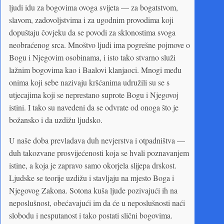
ljudi idu za bogovima ovoga svijeta — za bogatstvom,
slavom, zadovoljstvima i za ugodnim provodima koji
dopuštaju čovjeku da se povodi za sklonostima svoga
neobraćenog srca. Mnoštvo ljudi ima pogrešne pojmove o
Bogu i Njegovim osobinama, i isto tako stvarno služi
lažnim bogovima kao i Baalovi klanjaoci. Mnogi među
onima koji sebe nazivaju kršćanima udružili su se s
utjecajima koji se neprestano suprote Bogu i Njegovoj
istini. I tako su navedeni da se odvrate od onoga što je
božansko i da uzdižu ljudsko.
U naše doba prevladava duh nevjerstva i otpadništva —
duh takozvane prosvijećenosti koja se hvali poznavanjem
istine, a koja je zapravo samo okorjela slijepa drskost.
Ljudske se teorije uzdižu i stavljaju na mjesto Boga i
Njegovog Zakona. Sotona kuša ljude pozivajući ih na
neposlušnost, obećavajući im da će u neposlušnosti naći
slobodu i nesputanost i tako postati slični bogovima.