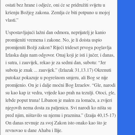
ostati bez hrane i odjeće, oni će se pridružiti svijetu u
kršenju Božjeg zakona. Zemlja će biti potpuno u mojoj
vlasti.”
Uspostavljajući lažni dan odmora, neprijatelj je kanio
promijeniti vremena i zakone. No, je li doista uspio
promijeniti Božji zakon? Riječi trideset prvoga poglavlja
Izlaska daju nam odgovor. Onaj koji je isti i jučer, i danas,
i sutra, i zauvijek, rekao je za sedmi dan, subotu: “Jer
subota je znak ... zauvijek.” (Izlazak 31,13.17) Okrenuti
putokaz pokazuje u pogrešnom smjeru, ali Bog se nije
promijenio. On je i dalje moćni Bog Izraelov. “Gle, narodi
su kao kap iz vedra, vrijede kao prah na tezulji. Otoci, gle,
lebde poput truna! Libanon je malen za lomaču, a zvijeri
njegovih nema dosta za paljenicu. Svi narodi ko ništa su
pred njim, ništavilo su njemu i praznina.” (Izaija 40,15-17)
On danas revnuje za svoj Zakon isto onako kao što je
revnovao u dane Ahaba i Ilije.