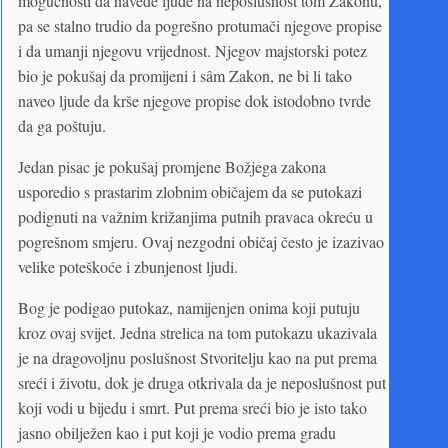
mogućnosti da navede ljude na neposlušnost tom Zakonu,
pa se stalno trudio da pogrešno protumači njegove propise
i da umanji njegovu vrijednost. Njegov majstorski potez
bio je pokušaj da promijeni i sâm Zakon, ne bi li tako
naveo ljude da krše njegove propise dok istodobno tvrde
da ga poštuju.
Jedan pisac je pokušaj promjene Božjega zakona
usporedio s prastarim zlobnim običajem da se putokazi
podignuti na važnim križanjima putnih pravaca okreću u
pogrešnom smjeru. Ovaj nezgodni običaj često je izazivao
velike poteškoće i zbunjenost ljudi.
Bog je podigao putokaz, namijenjen onima koji putuju
kroz ovaj svijet. Jedna strelica na tom putokazu ukazivala
je na dragovoljnu poslušnost Stvoritelju kao na put prema
sreći i životu, dok je druga otkrivala da je neposlušnost put
koji vodi u bijedu i smrt. Put prema sreći bio je isto tako
jasno obilježen kao i put koji je vodio prema gradu