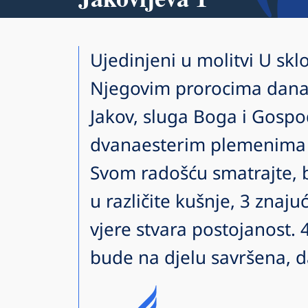
Ujedinjeni u molitvi U sklo
Njegovim prorocima danas 
Jakov, sluga Boga i Gospod
dvanaesterim plemenima u
Svom radošću smatrajte, 
u različite kušnje, 3 znaj
vjere stvara postojanost. 
bude na djelu savršena, d