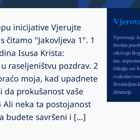
Vjerov
pu inicijative Vjerujte
Vjerovanja A
čitamo "Jakovljeva 1". 1
životnu preob
ina Isusa Krista:
otkrivaju Bog
nas, nepresta
 raseljeništvu pozdrav. 2
Otkrijte ove b
braćo moja, kad upadnete
svakodnevnom 
Stvoriteljem k
ući da prokušanost vaše
dimenziji.
4 Ali neka ta postojanost
a budete savršeni i […]