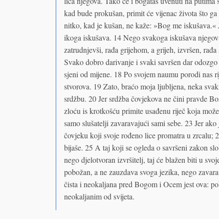
lica njegova. Tako će i bogataš uvenuti na putima 
kad bude prokušan, primit će vijenac života što g
nitko, kad je kušan, ne kaže: »Bog me iskušava.« 
ikoga iskušava. 14 Nego svakoga iskušava njegova
zatrudnjevši, rađa grijehom, a grijeh, izvršen, rađa
Svako dobro darivanje i svaki savršen dar odozgo 
sjeni od mijene. 18 Po svojem naumu porodi nas ri
stvorova. 19 Zato, braćo moja ljubljena, neka svak
srdžbu. 20 Jer srdžba čovjekova ne čini pravde Bož
zloću is krotkošću primite usađenu riječ koja može sp
samo slušatelji zavaravajući sami sebe. 23 Jer ako je t
čovjeku koji svoje rođeno lice promatra u zrcalu; 
bijaše. 25 A taj koji se ogleda o savršeni zakon sl
nego djelotvoran izvršitelj, taj će blažen biti u s
pobožan, a ne zauzdava svoga jezika, nego zavara
čista i neokaljana pred Bogom i Ocem jest ova: poha
neokaljanim od svijeta.