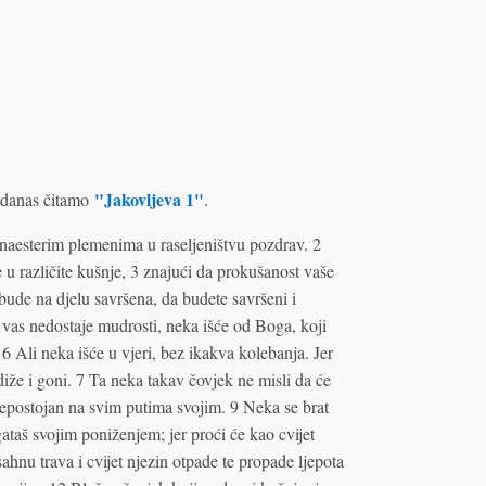
"Jakovljeva 1"
danas čitamo
.
naesterim plemenima u raseljeništvu pozdrav. 2
u različite kušnje, 3 znajući da prokušanost vaše
 bude na djelu savršena, da budete savršeni i
vas nedostaje mudrosti, neka išće od Boga, koji
6 Ali neka išće u vjeri, bez ikakva kolebanja. Jer
diže i goni. 7 Ta neka takav čovjek ne misli da će
nepostojan na svim putima svojim. 9 Neka se brat
taš svojim poniženjem; jer proći će kao cvijet
hnu trava i cvijet njezin otpade te propade ljepota