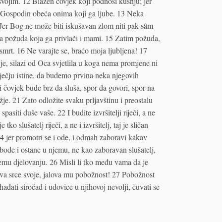
svojim. 12 Blažen čovjek koji podnosi kušnju; jer
a Gospodin obeća onima koji ga ljube. 13 Neka
Jer Bog ne može biti iskušavan zlom niti pak sȃm
 požuda koja ga privlači i mami. 15 Zatim požuda,
 smrt. 16 Ne varajte se, braćo moja ljubljena! 17
je, silazi od Oca svjetlila u koga nema promjene ni
ječju istine, da budemo prvina neka njegovih
i čovjek bude brz da sluša, spor da govori, spor na
je. 21 Zato odložite svaku prljavštinu i preostalu
asiti duše vaše. 22 I budite izvršitelji riječi, a ne
ko slušatelj riječi, a ne i izvršitelj, taj je sličan
24 jer promotri se i ode, i odmah zaboravi kakav
obode i ostane u njemu, ne kao zaboravan slušatelj,
vojemu djelovanju. 26 Misli li tko među vama da je
va srce svoje, jalova mu pobožnost! 27 Pobožnost
đati siročad i udovice u njihovoj nevolji, čuvati se