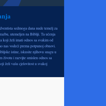
anja
dventista sedmoga dana nude temelj za
razbu, utemeljen na Bibliji. Ta učenja
a koji želi imati odnos sa svakim od
no nas vodeći prema potpunoj obnovi.
iblijske istine, iskusite njihovu snagu u
životu i razvijte smislen odnos sa
oji želi vašu cjelovitost u svakoj