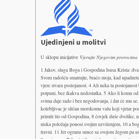
Ujedinjeni u molitvi
U sklopu inicijative
Vjerujte Njegovim prorocima
1 Jakov, sluga Boga i Gospodina Isusa Krista: dva
Svom radošću smatrajte, braćo moja, kad upadnete 
vjere stvara postojanost. 4 Ali neka ta postojanost
potpuni, bez ikakva nedostatka. 5 Ako li komu od 
svima daje rado i bez negodovanja, i dat će mu se. 
kolebljivac je sličan morskomu valu koji vjetar po
primiti što od Gospodina, 8 čovjek duše dvolike, 
niska položaja ponosi svojim uzvišenjem, 10 a boga
travni. 11 Jer ogranu sunce sa svojom žegom pa usa