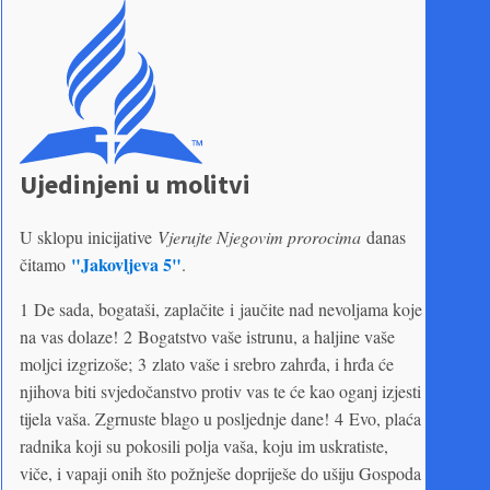
Ujedinjeni u molitvi
U sklopu inicijative
Vjerujte Njegovim prorocima
danas
"Jakovljeva 5"
čitamo
.
1 De sada, bogataši, zaplačite i jaučite nad nevoljama koje
na vas dolaze! 2 Bogatstvo vaše istrunu, a haljine vaše
moljci izgrizoše; 3 zlato vaše i srebro zahrđa, i hrđa će
njihova biti svjedočanstvo protiv vas te će kao oganj izjesti
tijela vaša. Zgrnuste blago u posljednje dane! 4 Evo, plaća
radnika koji su pokosili polja vaša, koju im uskratiste,
viče, i vapaji onih što požnješe dopriješe do ušiju Gospoda