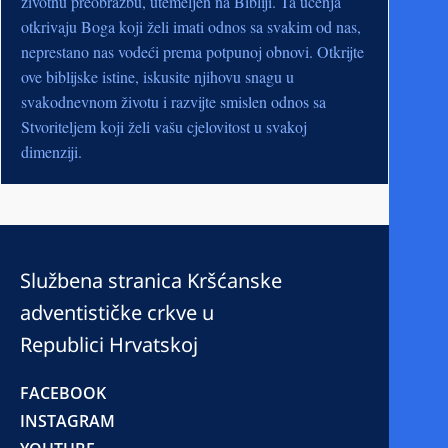
životnu preobrazbu, utemeljen na Bibliji. Ta učenja
otkrivaju Boga koji želi imati odnos sa svakim od nas,
neprestano nas vodeći prema potpunoj obnovi. Otkrijte
ove biblijske istine, iskusite njihovu snagu u
svakodnevnom životu i razvijte smislen odnos sa
Stvoriteljem koji želi vašu cjelovitost u svakoj
dimenziji.
Službena stranica Kršćanske
adventističke crkve u
Republici Hrvatskoj
FACEBOOK
INSTAGRAM