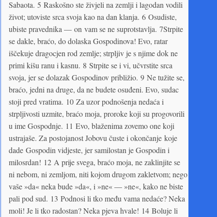
Sabaota. 5 Raskošno ste živjeli na zemlji i lagodan vodili
život; utoviste srca svoja kao na dan klanja. 6 Osudiste,
ubiste pravednika — on vam se ne suprotstavlja. 7Strpite
se dakle, braćo, do dolaska Gospodinova! Evo, ratar
iščekuje dragocjen rod zemlje; strpljiv je s njime dok ne
primi kišu ranu i kasnu. 8 Strpite se i vi, učvrstite srca
svoja, jer se dolazak Gospodinov približio. 9 Ne tužite se,
braćo, jedni na druge, da ne budete osuđeni. Evo, sudac
stoji pred vratima. 10 Za uzor podnošenja nedaća i
strpljivosti uzmite, braćo moja, proroke koji su progovorili
u ime Gospodnje. 11 Evo, blaženima zovemo one koji
ustrajaše. Za postojanost Jobovu čuste i okončanje koje
dade Gospodin vidjeste, jer samilostan je Gospodin i
milosrdan! 12 A prije svega, braćo moja, ne zaklinjite se
ni nebom, ni zemljom, niti kojom drugom zakletvom; nego
vaše »da« neka bude »da«, i »ne« — »ne«, kako ne biste
pali pod sud. 13 Podnosi li tko među vama nedaće? Neka
moli! Je li tko radostan? Neka pjeva hvale! 14 Boluje li