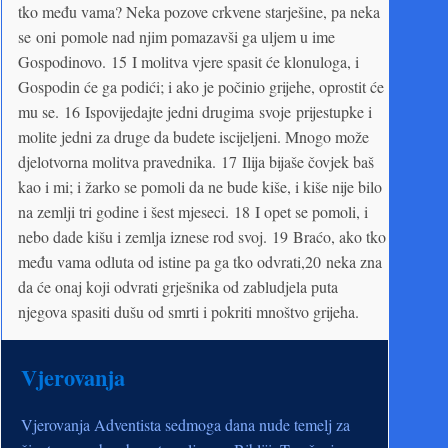
tko među vama? Neka pozove crkvene starješine, pa neka
se oni pomole nad njim pomazavši ga uljem u ime
Gospodinovo. 15 I molitva vjere spasit će klonuloga, i
Gospodin će ga podići; i ako je počinio grijehe, oprostit će
mu se. 16 Ispovijedajte jedni drugima svoje prijestupke i
molite jedni za druge da budete iscijeljeni. Mnogo može
djelotvorna molitva pravednika. 17 Ilija bijaše čovjek baš
kao i mi; i žarko se pomoli da ne bude kiše, i kiše nije bilo
na zemlji tri godine i šest mjeseci. 18 I opet se pomoli, i
nebo dade kišu i zemlja iznese rod svoj. 19 Braćo, ako tko
među vama odluta od istine pa ga tko odvrati,20 neka zna
da će onaj koji odvrati grješnika od zabludjela puta
njegova spasiti dušu od smrti i pokriti mnoštvo grijeha.
Vjerovanja
Vjerovanja Adventista sedmoga dana nude temelj za