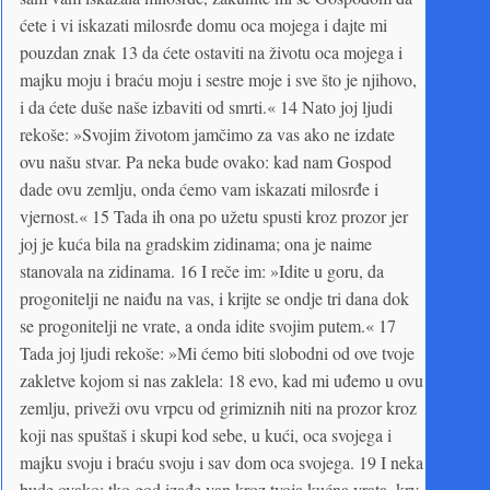
ćete i vi iskazati milosrđe domu oca mojega i dajte mi
pouzdan znak 13 da ćete ostaviti na životu oca mojega i
majku moju i braću moju i sestre moje i sve što je njihovo,
i da ćete duše naše izbaviti od smrti.« 14 Nato joj ljudi
rekoše: »Svojim životom jamčimo za vas ako ne izdate
ovu našu stvar. Pa neka bude ovako: kad nam Gospod
dade ovu zemlju, onda ćemo vam iskazati milosrđe i
vjernost.« 15 Tada ih ona po užetu spusti kroz prozor jer
joj je kuća bila na gradskim zidinama; ona je naime
stanovala na zidinama. 16 I reče im: »Idite u goru, da
progonitelji ne naiđu na vas, i krijte se ondje tri dana dok
se progonitelji ne vrate, a onda idite svojim putem.« 17
Tada joj ljudi rekoše: »Mi ćemo biti slobodni od ove tvoje
zakletve kojom si nas zaklela: 18 evo, kad mi uđemo u ovu
zemlju, priveži ovu vrpcu od grimiznih niti na prozor kroz
koji nas spuštaš i skupi kod sebe, u kući, oca svojega i
majku svoju i braću svoju i sav dom oca svojega. 19 I neka
bude ovako: tko god izađe van kroz tvoja kućna vrata, krv