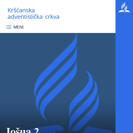
MENI
Jošua 2