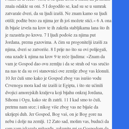
znala odakle su oni. 5 I dogodilo se, kad su se u sumrak
zatvarale dveri, da su ljudi izašli. Ne znam kamo su ljudi
otišli; pođite brzo za njima jer ih još možete stići.« 6 A ona
ih bijaše izvela na krov te ih zakrila stabljikama lana što ih
je razastrla po krovu. 7 I ljudi pođoše za njima put
Jordana, prema gazovima. A čim su progonitelji izašli za
njima, dveri se zatvoriše. 8 I prije no što su ovi polijegali,
ona uzađe k njima na krov 9 te reče ljudima: »Znam da
vam je Gospod dao ovu zemlju i da se strah od vas sručio
na nas te da su svi stanovnici ove zemlje zbog vas klonuli.
10 Jer čuli smo kako je Gospod zbog vas isušio vodu
Crvenoga mora kad ste izašli iz Egipta, i što ste učinili
dvojici amorejskih kraljeva koji bijahu onkraj Jordana,
Sihonu i Ogu, kako ste ih zatrli. 11 I kad smo to čuli,
pretrnu nam srce; i nikog više zbog vas ne bijaše da
ukrijepi duh. Jer Gospod, Bog vaš, on je Bog gore na
nebu i dolje na zemlji. 12 Zato sad, molim vas, budući da
sam vam iskazala milosrđe, zakunite mi se Gospodom da