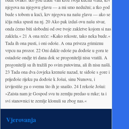
njegova na njegovu glavu — a mi smo nedužni; a tko god
bude s tobom u kući, krv njegova na našu glavu — ako se
ičija ruka spusti na nj. 20 Ako pak izdaš ovu našu stvar,
onda ćemo biti slobodni od ove tvoje zakletve kojom si nas
zaklela.« 21 A ona reče: »Kako rekoste, tako neka bude.«
Tada ih ona pusti, i oni odoše. A ona priveza grimiznu
vrpcu na prozor. 22 Oni dakle odoše pa dođoše u goru te
ostadoše ondje tri dana dok se progonitelji nisu vratili. A
progonitelji su ih tražili po svim putovima, ali ih nisu našli.
23 Tada ona dva čovjeka krenuše nazad, te siđoše s gore i
prijeđoše rijeku pa dođoše k Jošui, sinu Nunovu, i
izvijestiše ga o svemu što ih je snašlo. 24 I rekoše Jošui:
»Zaista nam je Gospod svu tu zemlju predao u ruke; ta i
svi stanovnici te zemlje klonuli su zbog nas.«
Vjerovanja