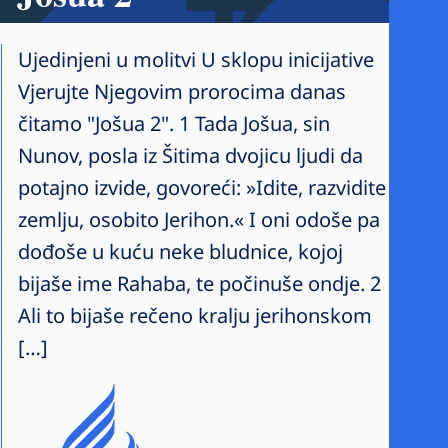
Ujedinjeni u molitvi U sklopu inicijative
Vjerujte Njegovim prorocima danas
čitamo "Jošua 2". 1 Tada Jošua, sin
Nunov, posla iz Šitima dvojicu ljudi da
potajno izvide, govoreći: »Idite, razvidite
zemlju, osobito Jerihon.« I oni odoše pa
dođoše u kuću neke bludnice, kojoj
bijaše ime Rahaba, te počinuše ondje. 2
Ali to bijaše rečeno kralju jerihonskom
[…]