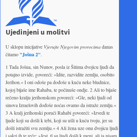
Ujedinjeni u molitvi
U sklopu inicijative
Vjerujte Njegovim prorocima
danas
"Jošua 2"
čitamo
.
1 Tada Jošua, sin Nunov, posla iz Šitima dvojicu ljudi da
potajno izvide, govoreći: »Idite, razvidite zemlju, osobito
Jerihon.« I oni odoše pa dođoše u kuću neke bludnice,
kojoj bijaše ime Rahaba, te počinuše ondje. 2 Ali to bijaše
rečeno kralju jerihonskom govoreći: »Gle, neki ljudi od
sinova Izraelovih dođoše noćas ovamo da istraže zemlju.«
3 A kralj jerihonski poruči Rahabi govoreći: »Izvedi te
ljude koji su došli k tebi, koji su ušli u kuću tvoju, jer su
došli istražiti svu zemlju.« 4 Ali žena uze onu dvojicu ljudi
i sakri ih te reče: »Jest, tî su ljudi došli k meni, ali ja nisam