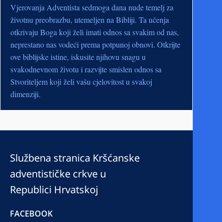
Vjerovanja Adventista sedmoga dana nude temelj za
životnu preobrazbu, utemeljen na Bibliji. Ta učenja
otkrivaju Boga koji želi imati odnos sa svakim od nas,
neprestano nas vodeći prema potpunoj obnovi. Otkrijte
ove biblijske istine, iskusite njihovu snagu u
svakodnevnom životu i razvijte smislen odnos sa
Stvoriteljem koji želi vašu cjelovitost u svakoj
dimenziji.
Službena stranica Kršćanske
adventističke crkve u
Republici Hrvatskoj
FACEBOOK