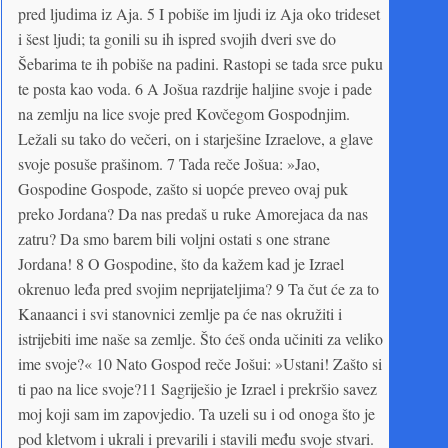
pred ljudima iz Aja. 5 I pobiše im ljudi iz Aja oko trideset
i šest ljudi; ta gonili su ih ispred svojih dveri sve do
Šebarima te ih pobiše na padini. Rastopi se tada srce puku
te posta kao voda. 6 A Jošua razdrije haljine svoje i pade
na zemlju na lice svoje pred Kovčegom Gospodnjim.
Ležali su tako do večeri, on i starješine Izraelove, a glave
svoje posuše prašinom. 7 Tada reče Jošua: »Jao,
Gospodine Gospode, zašto si uopće preveo ovaj puk
preko Jordana? Da nas predaš u ruke Amorejaca da nas
zatru? Da smo barem bili voljni ostati s one strane
Jordana! 8 O Gospodine, što da kažem kad je Izrael
okrenuo leđa pred svojim neprijateljima? 9 Ta čut će za to
Kanaanci i svi stanovnici zemlje pa će nas okružiti i
istrijebiti ime naše sa zemlje. Što ćeš onda učiniti za veliko
ime svoje?« 10 Nato Gospod reče Jošui: »Ustani! Zašto si
ti pao na lice svoje?11 Sagriješio je Izrael i prekršio savez
moj koji sam im zapovjedio. Ta uzeli su i od onoga što je
pod kletvom i ukrali i prevarili i stavili među svoje stvari.