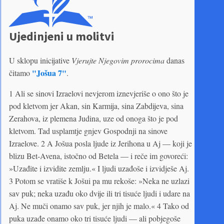
Ujedinjeni u molitvi
U sklopu inicijative
Vjerujte Njegovim prorocima
danas
"Jošua 7"
čitamo
.
1 Ali se sinovi Izraelovi nevjerom iznevjeriše o ono što je
pod kletvom jer Akan, sin Karmija, sina Zabdijeva, sina
Zerahova, iz plemena Judina, uze od onoga što je pod
kletvom. Tad usplamtje gnjev Gospodnji na sinove
Izraelove. 2 A Jošua posla ljude iz Jerihona u Aj — koji je
blizu Bet-Avena, istočno od Betela — i reče im govoreći:
»Uzađite i izvidite zemlju.« I ljudi uzađoše i izvidješe Aj.
3 Potom se vratiše k Jošui pa mu rekoše: »Neka ne uzlazi
sav puk; neka uzađu oko dvije ili tri tisuće ljudi i udare na
Aj. Ne muči onamo sav puk, jer njih je malo.« 4 Tako od
puka uzađe onamo oko tri tisuće ljudi — ali pobjegoše