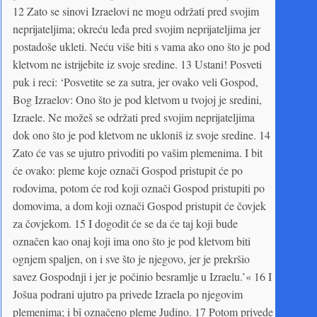
12 Zato se sinovi Izraelovi ne mogu održati pred svojim
neprijateljima; okreću leđa pred svojim neprijateljima jer
postadoše ukleti. Neću više biti s vama ako ono što je pod
kletvom ne istrijebite iz svoje sredine. 13 Ustani! Posveti
puk i reci: ‘Posvetite se za sutra, jer ovako veli Gospod,
Bog Izraelov: Ono što je pod kletvom u tvojoj je sredini,
Izraele. Ne možeš se održati pred svojim neprijateljima
dok ono što je pod kletvom ne ukloniš iz svoje sredine. 14
Zato će vas se ujutro privoditi po vašim plemenima. I bit
će ovako: pleme koje označi Gospod pristupit će po
rodovima, potom će rod koji označi Gospod pristupiti po
domovima, a dom koji označi Gospod pristupit će čovjek
za čovjekom. 15 I dogodit će se da će taj koji bude
označen kao onaj koji ima ono što je pod kletvom biti
ognjem spaljen, on i sve što je njegovo, jer je prekršio
savez Gospodnji i jer je počinio besramlje u Izraelu.’« 16 I
Jošua podrani ujutro pa privede Izraela po njegovim
plemenima; i bî označeno pleme Judino. 17 Potom privede