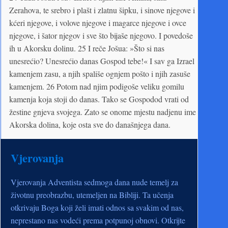
Zerahova, te srebro i plašt i zlatnu šipku, i sinove njegove i
kćeri njegove, i volove njegove i magarce njegove i ovce
njegove, i šator njegov i sve što bijaše njegovo. I povedoše
ih u Akorsku dolinu. 25 I reče Jošua: »Što si nas
unesrećio? Unesrećio danas Gospod tebe!« I sav ga Izrael
kamenjem zasu, a njih spališe ognjem pošto i njih zasuše
kamenjem. 26 Potom nad njim podigoše veliku gomilu
kamenja koja stoji do danas. Tako se Gospodod vrati od
žestine gnjeva svojega. Zato se onome mjestu nadjenu ime
Akorska dolina, koje osta sve do današnjega dana.
Vjerovanja
Vjerovanja Adventista sedmoga dana nude temelj za
životnu preobrazbu, utemeljen na Bibliji. Ta učenja
otkrivaju Boga koji želi imati odnos sa svakim od nas,
neprestano nas vodeći prema potpunoj obnovi. Otkrijte