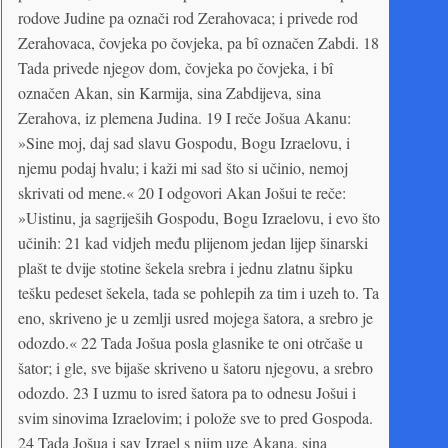
rodove Judine pa označi rod Zerahovaca; i privede rod
Zerahovaca, čovjeka po čovjeka, pa bî označen Zabdi. 18
Tada privede njegov dom, čovjeka po čovjeka, i bî
označen Akan, sin Karmija, sina Zabdijeva, sina
Zerahova, iz plemena Judina. 19 I reče Jošua Akanu:
»Sine moj, daj sad slavu Gospodu, Bogu Izraelovu, i
njemu podaj hvalu; i kaži mi sad što si učinio, nemoj
skrivati od mene.« 20 I odgovori Akan Jošui te reče:
»Uistinu, ja sagriješih Gospodu, Bogu Izraelovu, i evo što
učinih: 21 kad vidjeh među plijenom jedan lijep šinarski
plašt te dvije stotine šekela srebra i jednu zlatnu šipku
tešku pedeset šekela, tada se pohlepih za tim i uzeh to. Ta
eno, skriveno je u zemlji usred mojega šatora, a srebro je
odozdo.« 22 Tada Jošua posla glasnike te oni otrčaše u
šator; i gle, sve bijaše skriveno u šatoru njegovu, a srebro
odozdo. 23 I uzmu to isred šatora pa to odnesu Jošui i
svim sinovima Izraelovim; i polože sve to pred Gospoda.
24 Tada Jošua i sav Izrael s njim uze Akana, sina