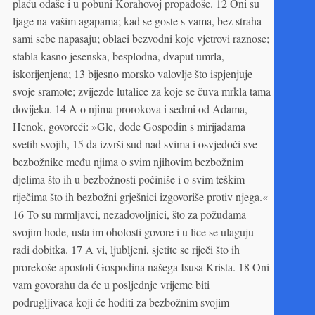
plaću odaše i u pobuni Korahovoj propadoše. 12 Oni su
ljage na vašim agapama; kad se goste s vama, bez straha
sami sebe napasaju; oblaci bezvodni koje vjetrovi raznose;
stabla kasno jesenska, besplodna, dvaput umrla,
iskorijenjena; 13 bijesno morsko valovlje što ispjenjuje
svoje sramote; zvijezde lutalice za koje se čuva mrkla tama
dovijeka. 14 A o njima prorokova i sedmi od Adama,
Henok, govoreći: »Gle, dođe Gospodin s mirijadama
svetih svojih, 15 da izvrši sud nad svima i osvjedoči sve
bezbožnike među njima o svim njihovim bezbožnim
djelima što ih u bezbožnosti počiniše i o svim teškim
riječima što ih bezbožni grješnici izgovoriše protiv njega.«
16 To su mrmljavci, nezadovoljnici, što za požudama
svojim hode, usta im oholosti govore i u lice se ulaguju
radi dobitka. 17 A vi, ljubljeni, sjetite se riječi što ih
prorekoše apostoli Gospodina našega Isusa Krista. 18 Oni
vam govorahu da će u posljednje vrijeme biti
podrugljivaca koji će hoditi za bezbožnim svojim