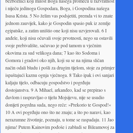
bezbožnici koji milost Boga našega promeću u razvratnost
i niječu jedinoga Gospodara, Boga, i Gospodina našega
Isusa Krista. 5 No želim vas podsjetiti, premda vi to znate
jednom zauvijek, kako je Gospodin spasio puk iz zemlje
egipatske, a zatim uništio one koji nisu uzvjerovali. 6 I
anđele, koji nisu očuvali svoje prvotnosti, nego su ostavili
svoje prebivalište, sačuvao je pod tamom u vječnim
okovima za sud velikoga dana; 7 kao što Sodoma i
Gomora i gradovi oko njih, koji su se na njima sličan
način odali bludu i pošli za drugim tijelom, stoje za primjer
ispaštajući kaznu ognja vječnoga. 8 Tako ipak i ovi sanjari
kaljaju tijelo, odbacuju gospodstvo i pogrđuju
dostojanstva. 9 A Mihael, arkanđeo, kad se prepirao s
đavlom i raspravljao o tijelu Mojsijevu, nije se usudio
donijeti pogrdna suda, nego reče: »Prekorio te Gospod!«
10 A ovi pogrđuju ono što ne znaju; a što po naravi, kao
nerazumne životinje, poznaju, u tome se raspadaju. 11 Jao
njima! Putem Kainovim pođoše i zabludi se Bileamovoj za