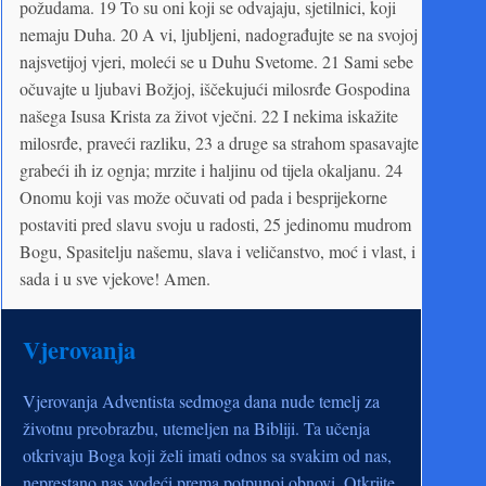
požudama. 19 To su oni koji se odvajaju, sjetilnici, koji
nemaju Duha. 20 A vi, ljubljeni, nadograđujte se na svojoj
najsvetijoj vjeri, moleći se u Duhu Svetome. 21 Sami sebe
očuvajte u ljubavi Božjoj, iščekujući milosrđe Gospodina
našega Isusa Krista za život vječni. 22 I nekima iskažite
milosrđe, praveći razliku, 23 a druge sa strahom spasavajte
grabeći ih iz ognja; mrzite i haljinu od tijela okaljanu. 24
Onomu koji vas može očuvati od pada i besprijekorne
postaviti pred slavu svoju u radosti, 25 jedinomu mudrom
Bogu, Spasitelju našemu, slava i veličanstvo, moć i vlast, i
sada i u sve vjekove! Amen.
Vjerovanja
Vjerovanja Adventista sedmoga dana nude temelj za
životnu preobrazbu, utemeljen na Bibliji. Ta učenja
otkrivaju Boga koji želi imati odnos sa svakim od nas,
neprestano nas vodeći prema potpunoj obnovi. Otkrijte