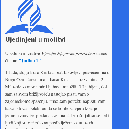
Ujedinjeni u molitvi
U sklopu inicijative
Vjerujte Njegovim prorocima
danas
"Judina 1"
čitamo
.
1 Juda, sluga Isusa Krista a brat Jakovljev, posvećenima u
Bogu Ocu i čuvanima u Isusu Kristu — pozvanima: 2
Milosrđe vam se i mir i ljubav umnožili! 3 Ljubljeni, dok
sam sa svom brižljivošću nastojao pisati vam o
zajedničkome spasenju, imao sam potrebu napisati vam
kako bih vas potaknuo da se borite za vjeru koja je
jednom zauvijek predana svetima. 4 Jer ušuljali su se neki
ljudi koji su već odavna predbilježeni za tu osudu,