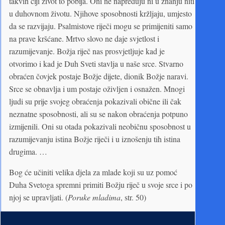
takvih čiji život to pobija. Oni ne napreduju ni u znanju niti
u duhovnom životu. Njihove sposobnosti kržljaju, umjesto
da se razvijaju. Psalmistove riječi mogu se primijeniti samo
na prave kršćane. Mrtvo slovo ne daje svjetlost i
razumijevanje. Božja riječ nas prosvjetljuje kad je
otvorimo i kad je Duh Sveti stavlja u naše srce. Stvarno
obraćen čovjek postaje Božje dijete, dionik Božje naravi.
Srce se obnavlja i um postaje oživljen i osnažen. Mnogi
ljudi su prije svojeg obraćenja pokazivali obične ili čak
neznatne sposobnosti, ali su se nakon obraćenja potpuno
izmijenili. Oni su otada pokazivali neobičnu sposobnost u
razumijevanju istina Božje riječi i u iznošenju tih istina
drugima. …
Bog će učiniti velika djela za mlade koji su uz pomoć
Duha Svetoga spremni primiti Božju riječ u svoje srce i po
njoj se upravljati. (
Poruke mladima
, str. 50)