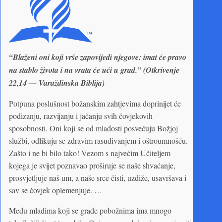
“Blaženi oni koji vrše zapovijedi njegove: imat će pravo
na stablo života i na vrata će ući u grad.” (Otkrivenje
22,14 — Varaždinska Biblija)
Potpuna poslušnost božanskim zahtjevima doprinijet će
podizanju, razvijanju i jačanju svih čovjekovih
sposobnosti. Oni koji se od mladosti posvećuju Božjoj
službi, odlikuju se zdravim rasuđivanjem i oštroumnošću.
Zašto i ne bi bilo tako! Vezom s najvećim Učiteljem
kojega je svijet poznavao proširuje se naše shvaćanje,
prosvjetljuje naš um, a naše srce čisti, uzdiže, usavršava i
sav se čovjek oplemenjuje. …
Među mladima koji se grade pobožnima ima mnogo