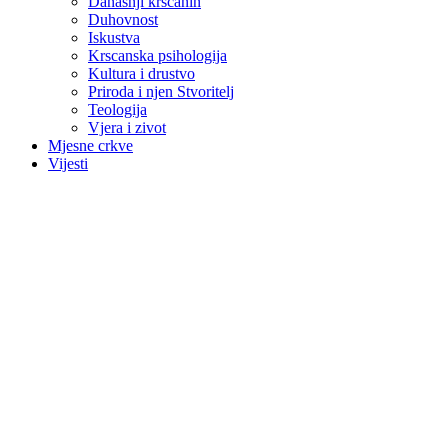
Danasnji krscanin
Duhovnost
Iskustva
Krscanska psihologija
Kultura i drustvo
Priroda i njen Stvoritelj
Teologija
Vjera i zivot
Mjesne crkve
Vijesti