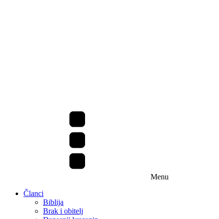
Menu
Članci
Biblija
Brak i obitelj