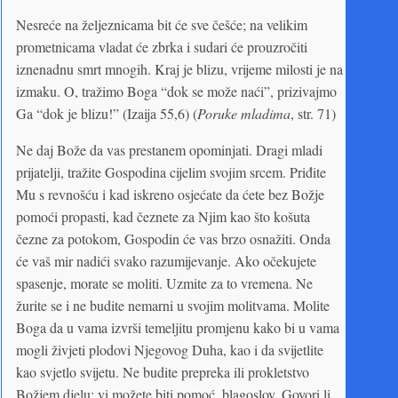
Nesreće na željeznicama bit će sve češće; na velikim
prometnicama vladat će zbrka i sudari će prouzročiti
iznenadnu smrt mnogih. Kraj je blizu, vrijeme milosti je na
izmaku. O, tražimo Boga “dok se može naći”, prizivajmo
Ga “dok je blizu!” (Izaija 55,6) (
Poruke mladima
, str. 71)
Ne daj Bože da vas prestanem opominjati. Dragi mladi
prijatelji, tražite Gospodina cijelim svojim srcem. Priđite
Mu s revnošću i kad iskreno osjećate da ćete bez Božje
pomoći propasti, kad čeznete za Njim kao što košuta
čezne za potokom, Gospodin će vas brzo osnažiti. Onda
će vaš mir nadići svako razumijevanje. Ako očekujete
spasenje, morate se moliti. Uzmite za to vremena. Ne
žurite se i ne budite nemarni u svojim molitvama. Molite
Boga da u vama izvrši temeljitu promjenu kako bi u vama
mogli živjeti plodovi Njegovog Duha, kao i da svijetlite
kao svjetlo svijetu. Ne budite prepreka ili prokletstvo
Božjem djelu; vi možete biti pomoć, blagoslov. Govori li