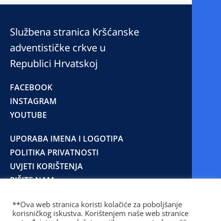
Službena stranica Kršćanske
adventističke crkve u
Republici Hrvatskoj
FACEBOOK
INSTAGRAM
YOUTUBE
UPORABA IMENA I LOGOTIPA
POLITIKA PRIVATNOSTI
UVJETI KORIŠTENJA
PIŠITE NAM
**Ova web stranica koristi kolačiće za poboljšanje
korisničkog iskustva. Korištenjem naše web stranice
© 2025 Copyright © 2023 Kršćanska adventistička