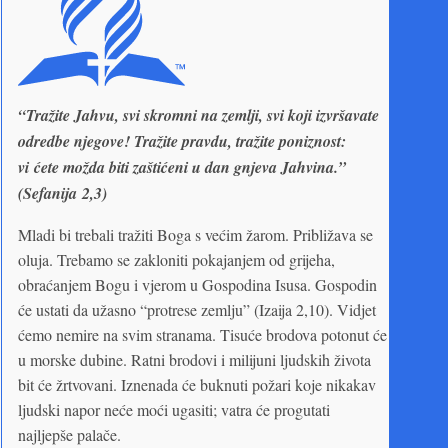
“Tražite Jahvu, svi skromni na zemlji, svi koji izvršavate
odredbe njegove! Tražite pravdu, tražite poniznost:
vi
ćete možda biti zaštićeni u dan gnjeva Jahvina.”
(Sefanija
2,3)
Mladi bi trebali tražiti Boga s većim žarom. Približava se
oluja. Trebamo se zakloniti pokajanjem od grijeha,
obraćanjem Bogu i vjerom u Gospodina Isusa. Gospodin
će ustati da užasno “protrese zemlju” (Izaija 2,10). Vidjet
ćemo nemire na svim stranama. Tisuće brodova potonut će
u morske dubine. Ratni brodovi i milijuni ljudskih života
bit će žrtvovani. Iznenada će buknuti požari koje nikakav
ljudski napor neće moći ugasiti; vatra će progutati
najljepše palače.