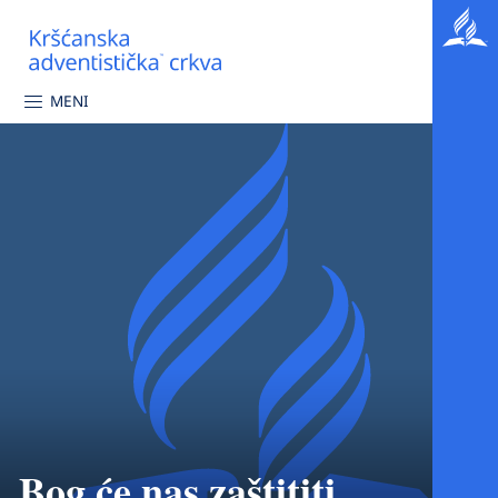
MENI
Bog će nas zaštititi