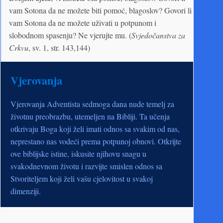
vam Sotona da ne možete biti pomoć, blagoslov? Govori li
vam Sotona da ne možete uživati u potpunom i
slobodnom spasenju? Ne vjerujte mu. (
Svjedočanstva za
Crkvu
, sv. 1, str. 143,144)
Vjerovanja
Vjerovanja Adventista sedmoga dana nude temelj za
životnu preobrazbu, utemeljen na Bibliji. Ta učenja
otkrivaju Boga koji želi imati odnos sa svakim od nas,
neprestano nas vodeći prema potpunoj obnovi. Otkrijte
ove biblijske istine, iskusite njihovu snagu u
svakodnevnom životu i razvijte smislen odnos sa
Stvoriteljem koji želi vašu cjelovitost u svakoj
dimenziji.