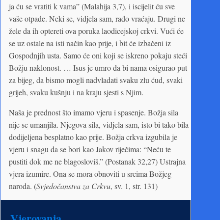
ja ću se vratiti k vama” (Malahija 3,7), i iscijelit ću sve
vaše otpade. Neki se, vidjela sam, rado vraćaju. Drugi ne
žele da ih optereti ova poruka laodicejskoj crkvi. Vući će
se uz ostale na isti način kao prije, i bit će izbačeni iz
Gospodnjih usta. Samo će oni koji se iskreno pokaju steći
Božju naklonost. … Isus je umro da bi nama osigurao put
za bijeg, da bismo mogli nadvladati svaku zlu ćud, svaki
grijeh, svaku kušnju i na kraju sjesti s Njim.
Naša je prednost što imamo vjeru i spasenje. Božja sila
nije se umanjila. Njegova sila, vidjela sam, isto bi tako bila
dodijeljena besplatno kao prije. Božja crkva izgubila je
vjeru i snagu da se bori kao Jakov riječima: “Neću te
pustiti dok me ne blagosloviš.” (Postanak 32,27) Ustrajna
vjera izumire. Ona se mora obnoviti u srcima Božjeg
naroda. (
Svjedočanstva za Crkvu
, sv. 1, str. 131)
Vjerovanja