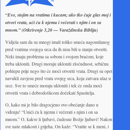
“Evo, stojim na vratima i kucam; ako tko čuje glas moj i
otvori vrata, ući ću k njemu i večerati s njim i on sa
mnom.” (Otkrivenje 3,20 — Varaždinska Biblija)
Vidjela sam da su mnogi imali toliko smeća nagomilanog
pred vratima svojega srca da ih nisu bili u stanju otvoriti.
Neki imaju problema sa sobom i svojom braćom, koje
treba ukloniti. Drugi moraju ukloniti zloćudnost, sebičnu
pohlepu prije nego što će moći otvoriti vrata. Drugi su opet
navukli zavjesu pred vrata svojeg srca, koja zatvara ulaz u
srce. Sve to smeće moraju ukloniti i tek će onda moći
otvoriti vrata i dobrodošlicom dočekati Spasitelja.
O, kako mi je bilo dragocjeno ovo obećanje dano u
viđenju! “Unići ću k njemu i večerati s njim i on sa
mnom.” O, kakve li ljubavi, čudesne Božje ljubavi! Nakon
sve naše mlakosti i grijeha, On kaže: “Vratite se k meni, i