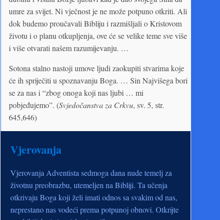
umre za svijet. Ni vječnost je ne može potpuno otkriti. Ali
dok budemo proučavali Bibliju i razmišljali o Kristovom
životu i o planu otkupljenja, ove će se velike teme sve više
i više otvarati našem razumijevanju. …
Sotona stalno nastoji umove ljudi zaokupiti stvarima koje
će ih spriječiti u spoznavanju Boga. … Sin Najvišega bori
se za nas i “zbog onoga koji nas ljubi … mi
pobjeđujemo”. (
Svjedočanstva za Crkvu
, sv. 5, str.
645,646)
Vjerovanja
Vjerovanja Adventista sedmoga dana nude temelj za
životnu preobrazbu, utemeljen na Bibliji. Ta učenja
otkrivaju Boga koji želi imati odnos sa svakim od nas,
neprestano nas vodeći prema potpunoj obnovi. Otkrijte