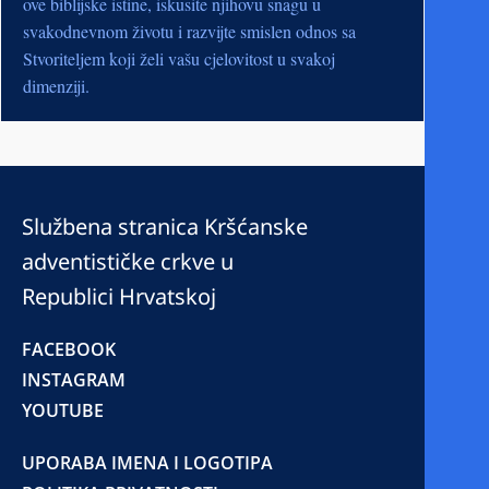
ove biblijske istine, iskusite njihovu snagu u
svakodnevnom životu i razvijte smislen odnos sa
Stvoriteljem koji želi vašu cjelovitost u svakoj
dimenziji.
Službena stranica Kršćanske
adventističke crkve u
Republici Hrvatskoj
FACEBOOK
INSTAGRAM
YOUTUBE
UPORABA IMENA I LOGOTIPA