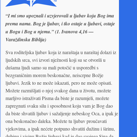
“I mi smo upoznali i uzvjerovali u ljubav koju Bog ima
prema nama. Bog je ljubav, i tko ostaje u ljubavi, ostaje
u Bogu i Bog u njemu.” (1. Ivanova 4,16 —
Varaždinska Biblija)
Sva roditeljska ljubav koja iz naraštaja u naraštaj dolazi iz
ljudskih srca, svi izvori nježnosti koji su se otvorili u
dušama ljudi samo su mali potočić u usporedbi s
bezgraničnim morem beskonačne, neiscrpne Božje
ljubavi. Jezik to ne može iskazati, pero ne može opisati.
Možete razmišljati o njoj svakog dana u životu, možete
marljivo istraživati Pisma da biste je razumjeli, možete
zapregnuti svaku silu i sposobnost koju vam je Bog dao
da biste shvatili ljubav i sažaljenje nebeskog Oca, a ipak je
ona beskonačno daleka. Možete tu ljubav proučavati
vjekovima, a ipak nećete potpuno shvatiti dužinu i širinu,
dubinu i visinu Božje ljubavi kad je dao svojega Sina da