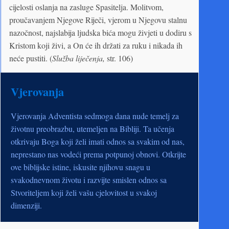
cijelosti oslanja na zasluge Spasitelja. Molitvom,
proučavanjem Njegove Riječi, vjerom u Njegovu stalnu
nazočnost, najslabija ljudska bića mogu živjeti u dodiru s
Kristom koji živi, a On će ih držati za ruku i nikada ih
neće pustiti. (
Služba liječenja,
str. 106)
Vjerovanja
Vjerovanja Adventista sedmoga dana nude temelj za
životnu preobrazbu, utemeljen na Bibliji. Ta učenja
otkrivaju Boga koji želi imati odnos sa svakim od nas,
neprestano nas vodeći prema potpunoj obnovi. Otkrijte
ove biblijske istine, iskusite njihovu snagu u
svakodnevnom životu i razvijte smislen odnos sa
Stvoriteljem koji želi vašu cjelovitost u svakoj
dimenziji.