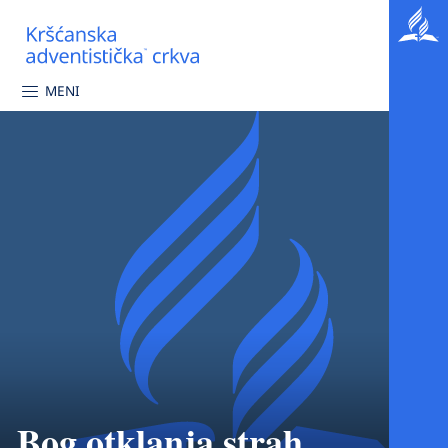
MENI
Bog otklanja strah