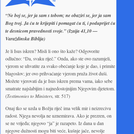
“Ne boj se, jer ja sam s tobom; ne obaziri se, jer ja sam
Bog tvoj. Ja ću te krijepiti i pomagat ću ti, i poduprijet ću
te desnicom pravednosti svoje.” (Izaija 41,10 —
Varaždinska Biblija)
Je li Isus iskren? Misli li ono što kaže? Odgovorite
odlučno: “Da, svaku riječ.” Onda, ako ste ovo razumjeli,
vjerom se uhvatite za svako obećanje koje je dao, i primite
blagoslov; jer ovo prihvaćanje vjerom pruža život duši.
Možete vjerovati da je Isus iskren prema vama, iako sebe
smatrate najslabijim i najnedostojnijim Njegovim djetetom.
(
Testimonies to Ministers,
str. 517)
Onaj tko se uzda u Božju riječ ima velik mir i neizrecivu
radost. Njega nevolja ne uznemirava. Ako je prezren, on
se ne vrijeđa; njegovo “ja” je razapeto. Iz dana u dan
njegove dužnosti mogu biti veće, kušnje jače, nevolje