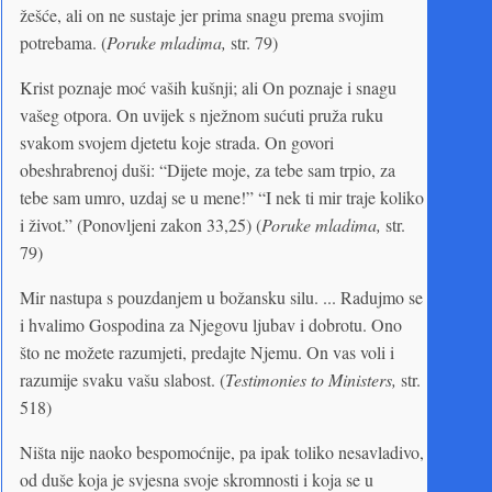
žešće, ali on ne sustaje jer prima snagu prema svojim
potrebama. (
Poruke mladima,
str. 79)
Krist poznaje moć vaših kušnji; ali On poznaje i snagu
vašeg otpora. On uvijek s nježnom sućuti pruža ruku
svakom svojem djetetu koje strada. On govori
obeshrabrenoj duši: “Dijete moje, za tebe sam trpio, za
tebe sam umro, uzdaj se u mene!” “I nek ti mir traje koliko
i život.” (Ponovljeni zakon 33,25) (
Poruke mladima,
str.
79)
Mir nastupa s pouzdanjem u božansku silu. ... Radujmo se
i hvalimo Gospodina za Njegovu ljubav i dobrotu. Ono
što ne možete razumjeti, predajte Njemu. On vas voli i
razumije svaku vašu slabost. (
Testimonies to Ministers,
str.
518)
Ništa nije naoko bespomoćnije, pa ipak toliko nesavladivo,
od duše koja je svjesna svoje skromnosti i koja se u