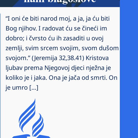
“I oni će biti narod moj, a ja, ja ću biti
Bog njihov. I radovat ću se čineći im
dobro; i čvrsto ću ih zasaditi u ovoj
zemlji, svim srcem svojim, svom dušom
svojom.” (Jeremija 32,38.41) Kristova
ljubav prema Njegovoj djeci nježna je
koliko je i jaka. Ona je jača od smrti. On
je umro […]