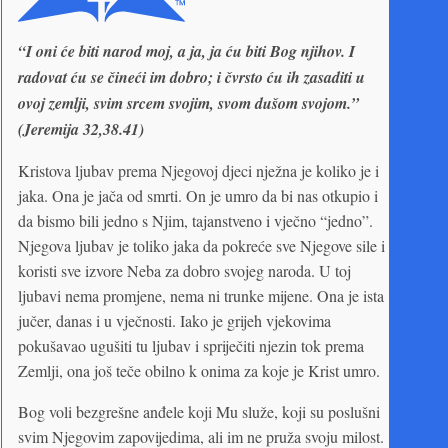
“I oni će biti narod moj, a ja, ja ću biti Bog njihov. I
radovat ću se čineći im dobro; i čvrsto ću ih zasaditi u
ovoj zemlji, svim srcem svojim, svom dušom svojom.”
(Jeremija 32,38.41)
Kristova ljubav prema Njegovoj djeci nježna je koliko je i
jaka. Ona je jača od smrti. On je umro da bi nas otkupio i
da bismo bili jedno s Njim, tajanstveno i vječno “jedno”.
Njegova ljubav je toliko jaka da pokreće sve Njegove sile i
koristi sve izvore Neba za dobro svojeg naroda. U toj
ljubavi nema promjene, nema ni trunke mijene. Ona je ista
jučer, danas i u vječnosti. Iako je grijeh vjekovima
pokušavao ugušiti tu ljubav i spriječiti njezin tok prema
Zemlji, ona još teče obilno k onima za koje je Krist umro.
Bog voli bezgrešne anđele koji Mu služe, koji su poslušni
svim Njegovim zapovijedima, ali im ne pruža svoju milost.