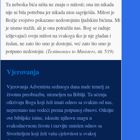
Ta nebeska bića ništa ne znaju o milosti; ona im nikada
nije ni bila potrebna jer nikada nisu sagriješila. Milost je
Božje svojstvo pokazano nedostojnim ljudskim bićima. Mi
je nismo tražili, ali je ona potražila nas. Bog se raduje
izlijevajući svoju milost na svakoga tko je nje gladan i
žedan, ne zato što smo je dostojni, već zato što smo je
potpuno nedostojni. (
Testimonies to Ministers
, str. 519)
Vjerovanja
Vjerovanja Adventista sedmoga dana nude temelj za
životnu preobrazbu, utemeljen na Bibliji. Ta učenja
otkrivaju Boga koji želi imati odnos sa svakim od nas,
neprestano nas vodeći prema potpunoj obnovi. Otkrijte
ove biblijske istine, iskusite njihovu snagu u
svakodnevnom životu i razvijte smislen odnos sa
Stvoriteljem koji želi vašu cjelovitost u svakoj