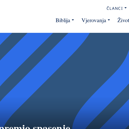
ČLANCI
Biblija
Vjerovanja
Živo
ipremio spasenje