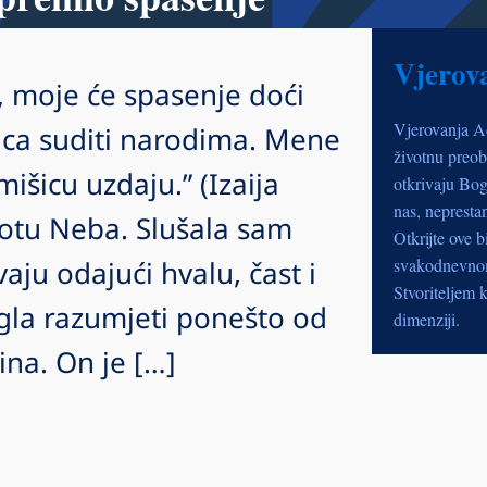
Vjerov
, moje će spasenje doći
Vjerovanja A
šica suditi narodima. Mene
životnu preob
išicu uzdaju.” (Izaija
otkrivaju Bog
nas, nepresta
potu Neba. Slušala sam
Otkrijte ove b
ju odajući hvalu, čast i
svakodnevnom 
Stvoriteljem k
gla razumjeti ponešto od
dimenziji.
ina. On je […]