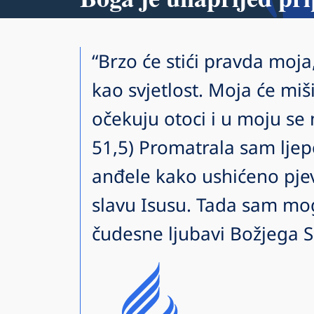
“Brzo će stići pravda moja
kao svjetlost. Moja će mi
očekuju otoci i u moju se m
51,5) Promatrala sam lje
anđele kako ushićeno pjeva
slavu Isusu. Tada sam mo
čudesne ljubavi Božjega S