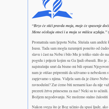
“Brzo će stići pravda moja, moje će spasenje doći
Mene očekuju otoci i u moju se mišicu uzdaju.” (
Promatrala sam ljepotu Neba. Slušala sam anđele k
Isusu. Tada sam mogla razumjeti ponešto od čudes
slavu i čast na Nebu i bilo Mu je toliko stalo do n
pogrdu i prijezir kojim su Ga ljudi obasuli. Bio je
najstrašniju smrt da bismo mi bili oprani Njegovom 
nam je otišao pripremiti da uživamo u nebeskom svj
zapjevamo s njima. Vidjela sam da je čitavo Nebo 
ravnodušni? Zar ćemo biti nemarni kao da nije važn
prezreti žrtvu prinesenu za nas? Neki su to učinili.
Božjem negodovanju. Ne možemo stalno žalostiti
Nakon svega što je Bog učinio da spasi ljude, ako