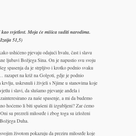
 kao svjetlost. Moja će mišica suditi narodima.
Izaija 51,5)
ako ushićeno pjevaju odajući hvalu, čast i slavu
ne ljubavi Božjega Sina. On je napustio svu svoju
ašeg spasenja da je strpljivo i krotko podnio svaku
 … razapet na križ na Golgoti, gdje je podnio
krvlju, uskrsnuli i živjeli s Njime u stanovima koje
etlu i slavi, da slušamo pjevanje anđela i
zainteresirano za naše spasenje, a mi da budemo
o hoćemo li biti spašeni ili izgubljeni? Zar ćemo
 Oni su prezreli milosrđe i zbog toga su izloženi
 Božjega Duha.
 svojim životom pokazuju da preziru milosrđe koje