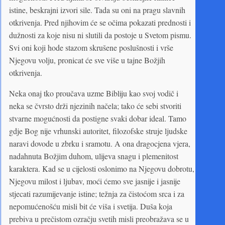
istine, beskrajni izvori sile. Tada su oni na pragu slavnih
otkrivenja. Pred njihovim će se očima pokazati prednosti i
dužnosti za koje nisu ni slutili da postoje u Svetom pismu.
Svi oni koji hode stazom skrušene poslušnosti i vrše
Njegovu volju, pronicat će sve više u tajne Božjih
otkrivenja.
Neka onaj tko proučava uzme Bibliju kao svoj vodič i
neka se čvrsto drži njezinih načela; tako će sebi stvoriti
stvarne mogućnosti da postigne svaki dobar ideal. Tamo
gdje Bog nije vrhunski autoritet, filozofske struje ljudske
naravi dovode u zbrku i sramotu. A ona dragocjena vjera,
nadahnuta Božjim duhom, ulijeva snagu i plemenitost
karaktera. Kad se u cijelosti oslonimo na Njegovu dobrotu,
Njegovu milost i ljubav, moći ćemo sve jasnije i jasnije
stjecati razumijevanje istine; težnja za čistoćom srca i za
nepomućenošću misli bit će viša i svetija. Duša koja
prebiva u prečistom ozračju svetih misli preobražava se u