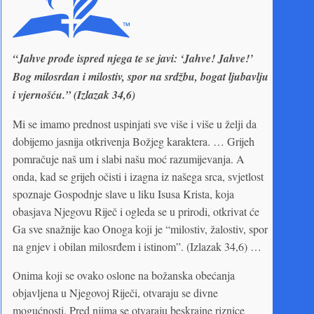
“Jahve prođe ispred njega te se javi: ‘Jahve! Jahve!’
Bog milosrdan i milostiv, spor na srdžbu, bogat ljubavlju
i vjernošću.” (Izlazak 34,6)
Mi se imamo prednost uspinjati sve više i više u želji da
dobijemo jasnija otkrivenja Božjeg karaktera. … Grijeh
pomračuje naš um i slabi našu moć razumijevanja. A
onda, kad se grijeh očisti i izagna iz našega srca, svjetlost
spoznaje Gospodnje slave u liku Isusa Krista, koja
obasjava Njegovu Riječ i ogleda se u prirodi, otkrivat će
Ga sve snažnije kao Onoga koji je “milostiv, žalostiv, spor
na gnjev i obilan milosrđem i istinom”. (Izlazak 34,6) …
Onima koji se ovako oslone na božanska obećanja
objavljena u Njegovoj Riječi, otvaraju se divne
mogućnosti. Pred njima se otvaraju beskrajne riznice