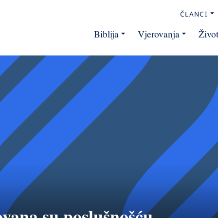
ČLANCI
Biblija
Vjerovanja
Živo
ovana su poslušnošću