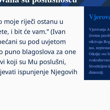
Vjerov
o moje riječi ostanu u
Vjerovanja A
e, i bit će vam.” (Ivan
životnu preob
obećani su pod uvjetom
otkrivaju Bog
nas, nepresta
o puno blagoslova za one
Otkrijte ove b
Svi koji su Mu poslušni,
svakodnevnom 
Stvoriteljem k
evati ispunjenje Njegovih
dimenziji.