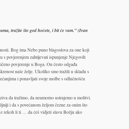
ama, tražite što god hoćete, i bit će vam.” (Ivan
nosti. Bog ima Nebo puno blagoslova za one koji
u s povjerenjem zahtijevati ispunjenje Njegovih
ničeno povjerenje u Boga. On često odgađa
iskrenost naše želje. Ukoliko smo tražili u skladu s
ćanjima i ponavljati svoje molbe s odlučnošću
ziva da tražimo, da neumorno ustrajemo u molitvi.
iljniji i da s povećanom željom čezne za onim što
e rekoh li ti … da ćeš vidjeti slavu Božju ako