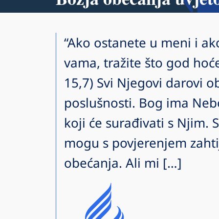
“Ako ostanete u meni i ak
vama, tražite što god hoćet
15,7) Svi Njegovi darovi 
poslušnosti. Bog ima Neb
koji će surađivati s Njim. 
mogu s povjerenjem zahtij
obećanja. Ali mi […]