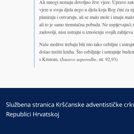
Ali mnogi nemaju dovoljno žive vjere. Upravo zato
vjere u svoja djela nego u djela koja Bog čini za n
planiraju i ostvaruju, ali se malo mole i imaju mal
ali to je samo trenutačna pobuda. Ne uspijevajući s
zadovolji, nisu ustrajni u iznošenju svojih zahtjev
Naše molitve trebaju biti isto tako ozbiljne i ustraj
došao tražiti kruha. Što ozbiljnije i ustrajnije bude
s Kristom. (
Isusove usporedbe
, str. 92,93)
Službena stranica Kršćanske adventističke crk
Republici Hrvatskoj