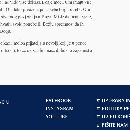
 i ne vide više dokaza Božje moći. Oni imaju više
jih. Oni tako preuzimaju na sebe brigu o sebi. Oni
o stvarnog povjerenja u Boga. Misle da imaju vjere,
hvatiti svoje potrebe ili Božju spremnost da ih
a Bogu.
ne kao i molba prijatelja u nevolji koji je u ponoć
mo tražili, to će čvršće biti naše duhovno zajedništvo
FACEBOOK
UPORABA IM
ve u
INSTAGRAM
POLITIKA P
YOUTUBE
UVJETI KORI
PIŠITE NAM