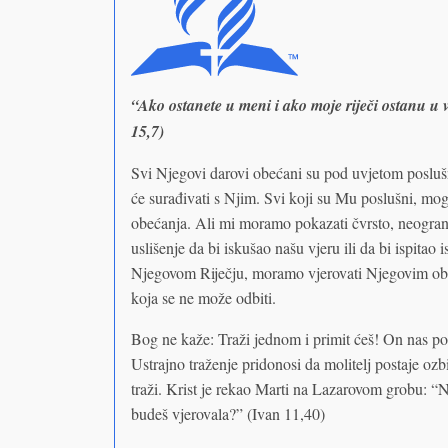
“Ako ostanete u meni i ako moje riječi ostanu u v
15,7)
Svi Njegovi darovi obećani su pod uvjetom posluš
će surađivati s Njim. Svi koji su Mu poslušni, mog
obećanja. Ali mi moramo pokazati čvrsto, neogra
uslišenje da bi iskušao našu vjeru ili da bi ispitao 
Njegovom Riječju, moramo vjerovati Njegovim obe
koja se ne može odbiti.
Bog ne kaže: Traži jednom i primit ćeš! On nas po
Ustrajno traženje pridonosi da molitelj postaje ozb
traži. Krist je rekao Marti na Lazarovom grobu: “N
budeš vjerovala?” (Ivan 11,40)