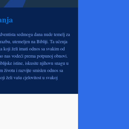
anja
dventista sedmoga dana nude temelj za
razbu, utemeljen na Bibliji. Ta učenja
a koji želi imati odnos sa svakim od
no nas vodeći prema potpunoj obnovi.
iblijske istine, iskusite njihovu snagu u
životu i razvijte smislen odnos sa
oji želi vašu cjelovitost u svakoj