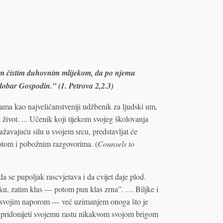
nim čistim duhovnim mlijekom, da po njemu
e dobar Gospodin.” (1. Petrova 2,2.3)
a kao najveličanstveniji udžbenik za ljudski um,
 život. ... Učenik koji tijekom svojeg školovanja
ražavajuću silu u svojem srcu, predstavljat će
votom i pobožnim razgovorima. (
Counsels to
da se pupoljak rascvjetava i da cvijet daje plod.
jiku, zatim klas — potom pun klas zrna”. … Biljke i
i, svojim naporom — već uzimanjem onoga što je
e pridonijeti svojemu rastu nikakvom svojom brigom