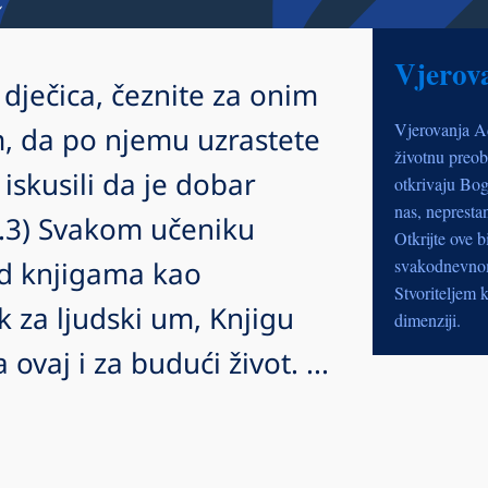
Vjerov
dječica, čeznite za onim
Vjerovanja A
, da po njemu uzrastete
životnu preob
 iskusili da je dobar
otkrivaju Bog
nas, nepresta
2.3) Svakom učeniku
Otkrijte ove b
d knjigama kao
svakodnevnom 
Stvoriteljem k
k za ljudski um, Knjigu
dimenziji.
ovaj i za budući život. ...