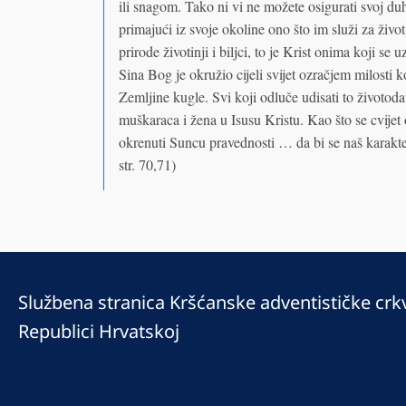
ili snagom. Tako ni vi ne možete osigurati svoj duho
primajući iz svoje okoline ono što im služi za život
prirode životinji i biljci, to je Krist onima koji
Sina Bog je okružio cijeli svijet ozračjem milosti k
Zemljine kugle. Svi koji odluče udisati to životodav
muškaraca i žena u Isusu Kristu. Kao što se cvij
okrenuti Suncu pravednosti … da bi se naš karakte
str. 70,71)
Službena stranica Kršćanske adventističke crk
Republici Hrvatskoj