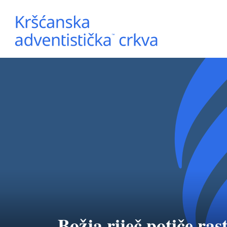
Božja riječ potiče ras