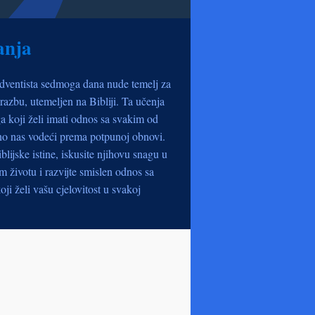
anja
dventista sedmoga dana nude temelj za
razbu, utemeljen na Bibliji. Ta učenja
a koji želi imati odnos sa svakim od
no nas vodeći prema potpunoj obnovi.
iblijske istine, iskusite njihovu snagu u
životu i razvijte smislen odnos sa
oji želi vašu cjelovitost u svakoj