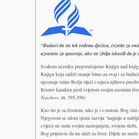
“Budući da ste tek rođena dječica, čeznite za o
uzrastete za spasenje, ako ste zbilja iskusili da j
Svakom učeniku preporučujemo Knjigu nad knjigam
Knjigu koja sadrži znanje bitno za ovaj i za budući
upoznaje istine Božje riječi i osjeća njihovu preob
Kristov karakter pred svijetom svojim uzornim ži
Teachers
, str. 395,396)
Kao što je sa životom, tako je i s rastom. Bog čini 
Njegovom se silom sjeme razvija “najprije u stabl
cvijeće ne rastu svojim nastojanjem, svojom skrb
Bog pripravio da im služi za život. Dijete ne mož