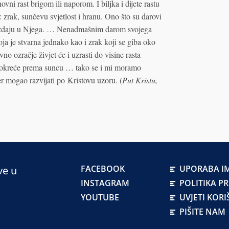
vni rast brigom ili naporom. I biljka i dijete rastu
: zrak, sunčevu svjetlost i hranu. Ono što su darovi
 se uzdaju u Njega. … Nenadmašnim darom svojega
oja je stvarna jednako kao i zrak koji se giba oko
no ozračje živjet će i uzrasti do visine rasta
et okreće prema suncu … tako se i mi moramo
r mogao razvijati po Kristovu uzoru. (
Put Kristu,
FACEBOOK
UPORABA IM
ve u
INSTAGRAM
POLITIKA P
YOUTUBE
UVJETI KORI
PIŠITE NAM