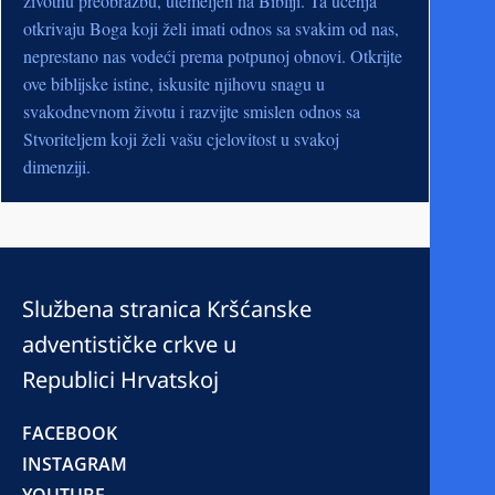
životnu preobrazbu, utemeljen na Bibliji. Ta učenja
otkrivaju Boga koji želi imati odnos sa svakim od nas,
neprestano nas vodeći prema potpunoj obnovi. Otkrijte
ove biblijske istine, iskusite njihovu snagu u
svakodnevnom životu i razvijte smislen odnos sa
Stvoriteljem koji želi vašu cjelovitost u svakoj
dimenziji.
Službena stranica Kršćanske
adventističke crkve u
Republici Hrvatskoj
FACEBOOK
INSTAGRAM
YOUTUBE