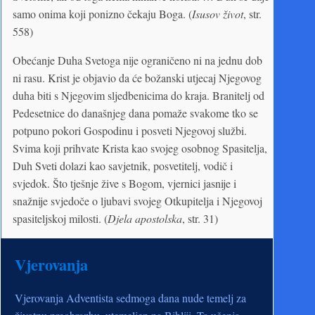
samo onima koji ponizno čekaju Boga. (
Isusov život
, str.
558)
Obećanje Duha Svetoga nije ograničeno ni na jednu dob
ni rasu. Krist je objavio da će božanski utjecaj Njegovog
duha biti s Njegovim sljedbenicima do kraja. Branitelj od
Pedesetnice do današnjeg dana pomaže svakome tko se
potpuno pokori Gospodinu i posveti Njegovoj službi.
Svima koji prihvate Krista kao svojeg osobnog Spasitelja,
Duh Sveti dolazi kao savjetnik, posvetitelj, vodič i
svjedok. Što tješnje žive s Bogom, vjernici jasnije i
snažnije svjedoče o ljubavi svojeg Otkupitelja i Njegovoj
spasiteljskoj milosti. (
Djela apostolska
, str. 31)
Vjerovanja
Vjerovanja Adventista sedmoga dana nude temelj za