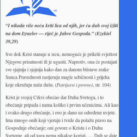
“I nikada više neću kriti lica od njih, jer ću duh svoj izliti
na dom Izraelov — riječ je Jahve Gospoda.” (Ezekiel
39,29)
Sve dok Krist stanuje u srcu, nemoguće je prikriti svjetlost
Njegove prisutnosti ili je ugasiti. Naprotiv, ona će postajati
sve sjajnija i sjajnija kako dan za danom blistave zrake
Sunca Pravednosti rastjeruju magle sebičnosti i grijeha
koje okružuju našu dušu. (
Patrijarsi i proroci
, str. 104)
Krist je svojoj Crkvi obećao dar Duha Svetoga, i to
obećanje pripada i nama koliko i prvim učenicima. Ali kao
i svako drugo obećanje, i ovo je dano uz određene uvjete.
Ima mnogo onih koji vjeruju i tvrde da polažu pravo na
Gospodnje obećanje; oni govore o Kristu i o Duhu
Svetome, ali od toga nema nikakve koristi. … Duh se daje